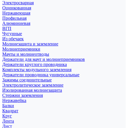
Электросварная
Оцинкованная
Нержавеющая
Профильная
Алюминиевая
ВГП
Чугунные
Из обечаек
Молниезащита и заземление
Молниеприемники
Мачты и молниеотводы
Держатели для мачт и молниеприемников
Держатели круглого проводника
Комплекты модульного заземления
Держатели проводника универсальные
Зажимы соединительные
Электролитическое заземление
Изолированная молниезащита
Стержни заземления
Нержавейка
Балки
Квадрат
Круг
Лента
Лист