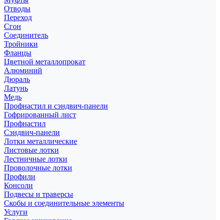
Отводы
Переход
Сгон
Соединитель
Тройники
Фланцы
Цветной металлопрокат
Алюминий
Дюраль
Латунь
Медь
Профнастил и сэндвич-панели
Гофрированный лист
Профнастил
Сэндвич-панели
Лотки металлические
Листовые лотки
Лестничные лотки
Проволочные лотки
Профили
Консоли
Подвесы и траверсы
Скобы и соединительные элементы
Услуги