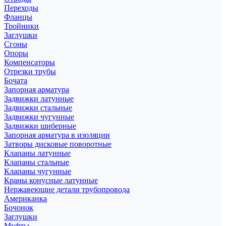
Переходы
Фланцы
Тройники
Заглушки
Сгоны
Опоры
Компенсаторы
Отрезки трубы
Бочата
Запорная арматура
Задвижки латунные
Задвижки стальные
Задвижки чугунные
Задвижки шиберные
Запорная арматура в изоляции
Затворы дисковые поворотные
Клапаны латунные
Клапаны стальные
Клапаны чугунные
Краны конусные латунные
Нержавеющие детали трубопровода
Американка
Бочонок
Заглушки
Муфты