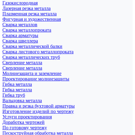
Газокислородная
Лазерная резка металла
Плазменная резка металла
Фигурная и художественная
Сварка металлов
Сварка металлопроката
Сварка арматуры
Сварка швеллера
Сварка металлической балки
Сварка листового металлопроката
Сварка металлических труб
Сверление металла
Сверление металла
Молниезащита и заземление
Проектирование молниезащиты
Гибка металла
Гибка металла
Гибка труб
Вальцовка металла
Правка и резка бухтовой арматуры
Изготовление изделий по чертежу
Услуги проектирования
Доработка чертежей
По готовому чертежу
Пескоструйная обработка металла