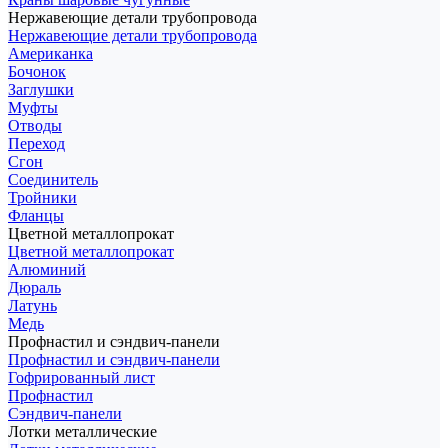
Нержавеющие детали трубопровода
Нержавеющие детали трубопровода
Американка
Бочонок
Заглушки
Муфты
Отводы
Переход
Сгон
Соединитель
Тройники
Фланцы
Цветной металлопрокат
Цветной металлопрокат
Алюминий
Дюраль
Латунь
Медь
Профнастил и сэндвич-панели
Профнастил и сэндвич-панели
Гофрированный лист
Профнастил
Сэндвич-панели
Лотки металлические