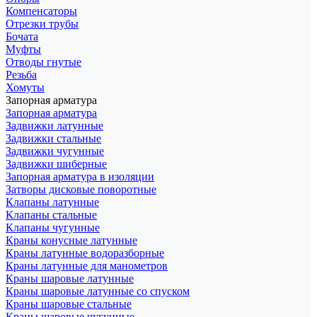
Компенсаторы
Отрезки трубы
Бочата
Муфты
Отводы гнутые
Резьба
Хомуты
Запорная арматура
Запорная арматура
Задвижки латунные
Задвижки стальные
Задвижки чугунные
Задвижки шиберные
Запорная арматура в изоляции
Затворы дисковые поворотные
Клапаны латунные
Клапаны стальные
Клапаны чугунные
Краны конусные латунные
Краны латунные водоразборные
Краны латунные для манометров
Краны шаровые латунные
Краны шаровые латунные со спуском
Краны шаровые стальные
Краны шаровые чугунные