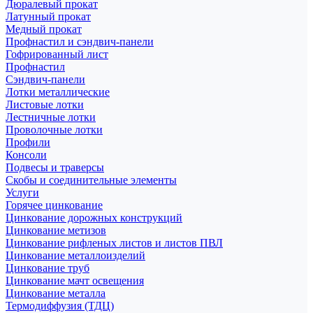
Дюралевый прокат
Латунный прокат
Медный прокат
Профнастил и сэндвич-панели
Гофрированный лист
Профнастил
Сэндвич-панели
Лотки металлические
Листовые лотки
Лестничные лотки
Проволочные лотки
Профили
Консоли
Подвесы и траверсы
Скобы и соединительные элементы
Услуги
Горячее цинкование
Цинкование дорожных конструкций
Цинкование метизов
Цинкование рифленых листов и листов ПВЛ
Цинкование металлоизделий
Цинкование труб
Цинкование мачт освещения
Цинкование металла
Термодиффузия (ТДЦ)