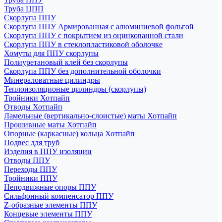
Труба ЦПП
Скорлупа ППУ
Скорлупа ППУ Армированная с алюминиевой фольгой
Скорлупа ППУ с покрытием из оцинкованной стали
Скорлупа ППУ в стеклопластиковой оболочке
Хомуты для ППУ скорлупы
Полиуретановый клей без скорлупы
Скорлупа ППУ без дополнительной оболочки
Минераловатные цилиндры
Теплоизоляционые цилиндры (скорлупы)
Тройники Хотпайп
Отводы Хотпайп
Ламельные (вертикально-слоистые) маты Хотпайп
Прошивные маты Хотпайп
Опорные (каркасные) кольца Хотпайп
Подвес для труб
Изделия в ППУ изоляции
Отводы ППУ
Переходы ППУ
Тройники ППУ
Неподвижные опоры ППУ
Cильфонный компенсатор ППУ
Z-образные элементы ППУ
Концевые элементы ППУ