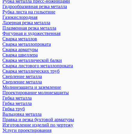
Рубка металла пресс-ножницами
Гидрообразивная резка металла
Рубка листа на гильотине
Газокислородная
Лазерная резка металла
Плазменная резка металла
Фигурная и художественная
Сварка металлов
Сварка металлопроката
Сварка арматуры
Сварка швеллера
Сварка металлической балки
Сварка листового металлопроката
Сварка металлических труб
Сверление металла
Сверление металла
Молниезащита и заземление
Проектирование молниезащиты
Гибка металла
Гибка металла
Гибка труб
Вальцовка металла
Правка и резка бухтовой арматуры
Изготовление изделий по чертежу
Услуги проектирования