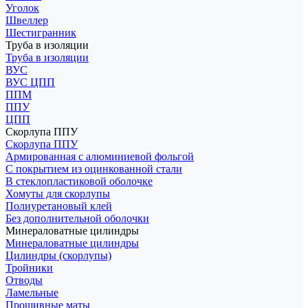
Уголок
Швеллер
Шестигранник
Труба в изоляции
Труба в изоляции
ВУС
ВУС ЦПП
ППМ
ППУ
ЦПП
Скорлупа ППУ
Скорлупа ППУ
Армированная с алюминиевой фольгой
С покрытием из оцинкованной стали
В стеклопластиковой оболочке
Хомуты для скорлупы
Полиуретановый клей
Без дополнительной оболочки
Минераловатные цилиндры
Минераловатные цилиндры
Цилиндры (скорлупы)
Тройники
Отводы
Ламельные
Прошивные маты