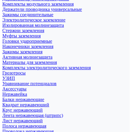
Комплекты модульного заземления
Держатели проводника универсальные
Зажимы соединительные
Электролитическое заземление
Изолированная молниезащита
Стержни заземления
Муфты заземления
Головки удароприемные
Наконечники заземления
Зажимы заземления
Активная молниезащита
Материалы для заземления
Комплекты электролитического заземления
Грозотросы
УЗИП
Уравнивание потенциалов
Аксессуары
Нержавейка
Балки нержавеющие
Квадрат нержавеющий
Круг нержавеющий
Лента нержавеющая (штрипс)
Лист нержавеющий
Полоса нержавеющая
Проволока нержавеющая