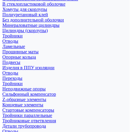
В стеклопластиковой оболочке
Хомуты для скорлупы
Полиуретановый клей
Без дополнительной оболочки
Минераловатные цилиндры
Цилиндры (скорлупы)
Тройники
Отводы
Ламельные
Прошивные маты
Опорные кольца
Подвесы
Изделия в ППУ изоляции
Отводы
Переходы
Тройники
Неподвижные опоры
Cильфонный компенсатор
Z-образные элементы
Концевые элементы
Стартовые компенсаторы
Тройники параллельные
Тройниковые ответвления
Детали трубопровода
Отводы