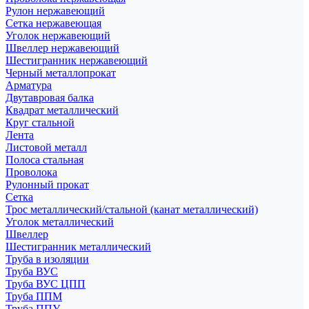
Рулон нержавеющий
Сетка нержавеющая
Уголок нержавеющий
Швеллер нержавеющий
Шестигранник нержавеющий
Черный металлопрокат
Арматура
Двутавровая балка
Квадрат металлический
Круг стальной
Лента
Листовой металл
Полоса стальная
Проволока
Рулонный прокат
Сетка
Трос металлический/стальной (канат металлический)
Уголок металлический
Швеллер
Шестигранник металлический
Труба в изоляции
Труба ВУС
Труба ВУС ЦПП
Труба ППМ
Труба ППУ