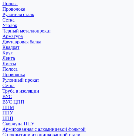
Полоса
Проволока
Рулонная сталь
Сетка
Уголок
Черный металлопрокат
Арматура
Двутавровая балка
Квадрат
Круг
Лента
Листы
Полоса
Проволока
Рулонный прокат
Сетка
Труба в изоляции
ВУС
ВУС ЦПП
ППМ
ППУ
ЦПП
Скорлупа ППУ
Армированная с алюминиевой фольгой
С покрытием из оцинкованной стали