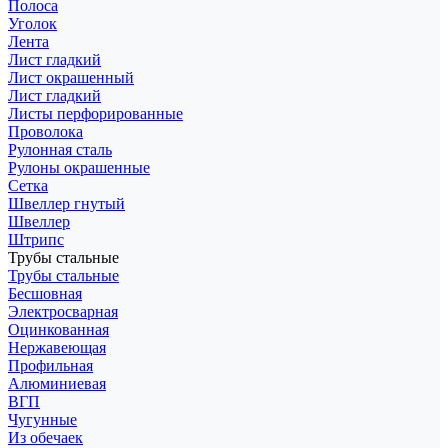
Полоса
Уголок
Лента
Лист гладкий
Лист окрашенный
Лист гладкий
Листы перфорированные
Проволока
Рулонная сталь
Рулоны окрашенные
Сетка
Швеллер гнутый
Швеллер
Штрипс
Трубы стальные
Трубы стальные
Бесшовная
Электросварная
Оцинкованная
Нержавеющая
Профильная
Алюминиевая
ВГП
Чугунные
Из обечаек