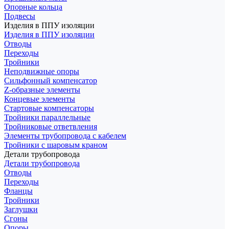
Опорные кольца
Подвесы
Изделия в ППУ изоляции
Изделия в ППУ изоляции
Отводы
Переходы
Тройники
Неподвижные опоры
Cильфонный компенсатор
Z-образные элементы
Концевые элементы
Стартовые компенсаторы
Тройники параллельные
Тройниковые ответвления
Элементы трубопровода с кабелем
Тройники с шаровым краном
Детали трубопровода
Детали трубопровода
Отводы
Переходы
Фланцы
Тройники
Заглушки
Сгоны
Опоры