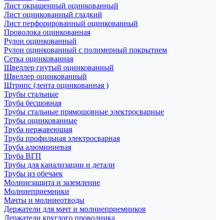
Лист окрашенный оцинкованный
Лист оцинкованный гладкий
Лист перфорированный оцинкованный
Проволока оцинкованная
Рулон оцинкованный
Рулон оцинкованный с полимерный покрытием
Сетка оцинкованная
Швеллер гнутый оцинкованный
Швеллер оцинкованный
Штрипс (лента оцинкованная )
Трубы стальные
Труба бесшовная
Трубы стальные прямошовные электросварные
Трубы оцинкованные
Труба нержавеющая
Труба профильная электросварная
Труба алюминиевая
Труба ВГП
Трубы для канализации и детали
Трубы из обечаек
Молниезащита и заземление
Молниеприемники
Мачты и молниеотводы
Держатели для мачт и молниеприемников
Держатели круглого проводника