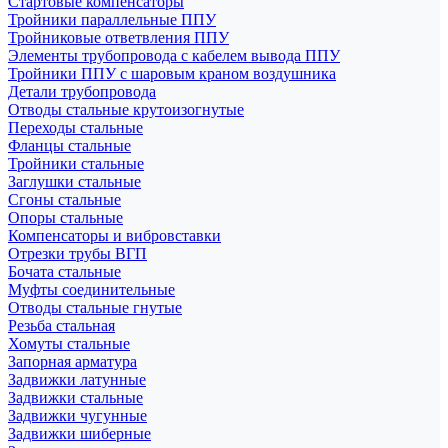
Стартовые компенсаторы
Тройники параллельные ППУ
Тройниковые ответвления ППУ
Элементы трубопровода с кабелем вывода ППУ
Тройники ППУ с шаровым краном воздушника
Детали трубопровода
Отводы стальные крутоизогнутые
Переходы стальные
Фланцы стальные
Тройники стальные
Заглушки стальные
Сгоны стальные
Опоры стальные
Компенсаторы и вибровставки
Отрезки трубы ВГП
Бочата стальные
Муфты соединительные
Отводы стальные гнутые
Резьба стальная
Хомуты стальные
Запорная арматура
Задвижки латунные
Задвижки стальные
Задвижки чугунные
Задвижки шиберные