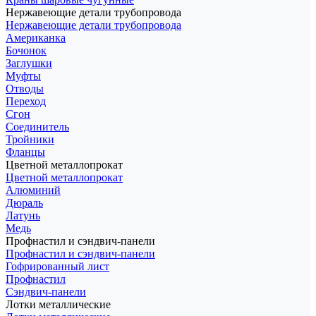
Нержавеющие детали трубопровода
Нержавеющие детали трубопровода
Американка
Бочонок
Заглушки
Муфты
Отводы
Переход
Сгон
Соединитель
Тройники
Фланцы
Цветной металлопрокат
Цветной металлопрокат
Алюминий
Дюраль
Латунь
Медь
Профнастил и сэндвич-панели
Профнастил и сэндвич-панели
Гофрированный лист
Профнастил
Сэндвич-панели
Лотки металлические