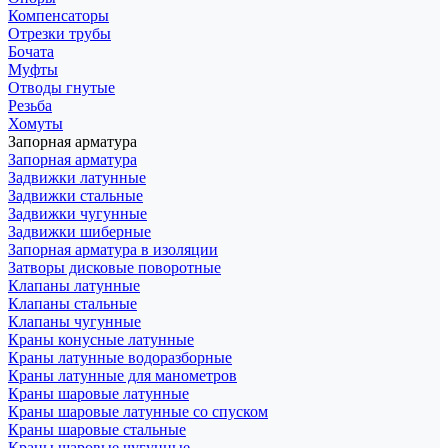
Компенсаторы
Отрезки трубы
Бочата
Муфты
Отводы гнутые
Резьба
Хомуты
Запорная арматура
Запорная арматура
Задвижки латунные
Задвижки стальные
Задвижки чугунные
Задвижки шиберные
Запорная арматура в изоляции
Затворы дисковые поворотные
Клапаны латунные
Клапаны стальные
Клапаны чугунные
Краны конусные латунные
Краны латунные водоразборные
Краны латунные для манометров
Краны шаровые латунные
Краны шаровые латунные со спуском
Краны шаровые стальные
Краны шаровые чугунные