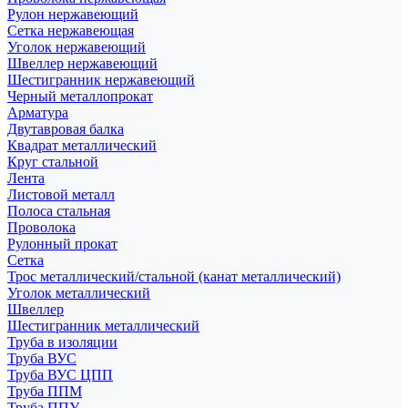
Рулон нержавеющий
Сетка нержавеющая
Уголок нержавеющий
Швеллер нержавеющий
Шестигранник нержавеющий
Черный металлопрокат
Арматура
Двутавровая балка
Квадрат металлический
Круг стальной
Лента
Листовой металл
Полоса стальная
Проволока
Рулонный прокат
Сетка
Трос металлический/стальной (канат металлический)
Уголок металлический
Швеллер
Шестигранник металлический
Труба в изоляции
Труба ВУС
Труба ВУС ЦПП
Труба ППМ
Труба ППУ