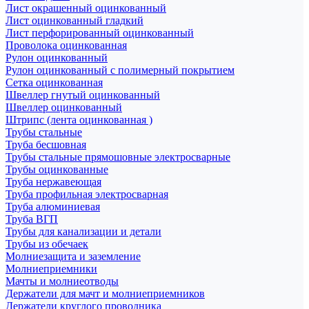
Лист окрашенный оцинкованный
Лист оцинкованный гладкий
Лист перфорированный оцинкованный
Проволока оцинкованная
Рулон оцинкованный
Рулон оцинкованный с полимерный покрытием
Сетка оцинкованная
Швеллер гнутый оцинкованный
Швеллер оцинкованный
Штрипс (лента оцинкованная )
Трубы стальные
Труба бесшовная
Трубы стальные прямошовные электросварные
Трубы оцинкованные
Труба нержавеющая
Труба профильная электросварная
Труба алюминиевая
Труба ВГП
Трубы для канализации и детали
Трубы из обечаек
Молниезащита и заземление
Молниеприемники
Мачты и молниеотводы
Держатели для мачт и молниеприемников
Держатели круглого проводника