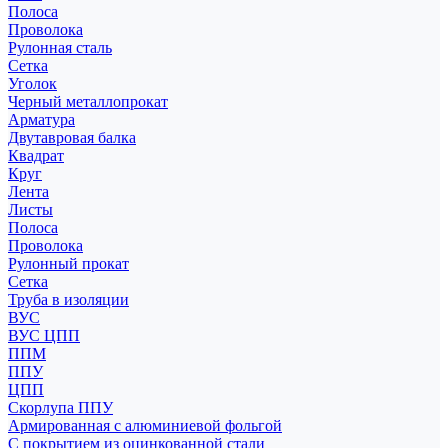
Полоса
Проволока
Рулонная сталь
Сетка
Уголок
Черный металлопрокат
Арматура
Двутавровая балка
Квадрат
Круг
Лента
Листы
Полоса
Проволока
Рулонный прокат
Сетка
Труба в изоляции
ВУС
ВУС ЦПП
ППМ
ППУ
ЦПП
Скорлупа ППУ
Армированная с алюминиевой фольгой
С покрытием из оцинкованной стали