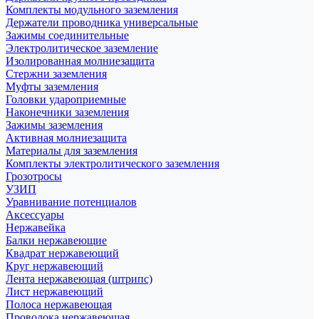
Комплекты модульного заземления
Держатели проводника универсальные
Зажимы соединительные
Электролитическое заземление
Изолированная молниезащита
Стержни заземления
Муфты заземления
Головки удароприемные
Наконечники заземления
Зажимы заземления
Активная молниезащита
Материалы для заземления
Комплекты электролитического заземления
Грозотросы
УЗИП
Уравнивание потенциалов
Аксессуары
Нержавейка
Балки нержавеющие
Квадрат нержавеющий
Круг нержавеющий
Лента нержавеющая (штрипс)
Лист нержавеющий
Полоса нержавеющая
Проволока нержавеющая