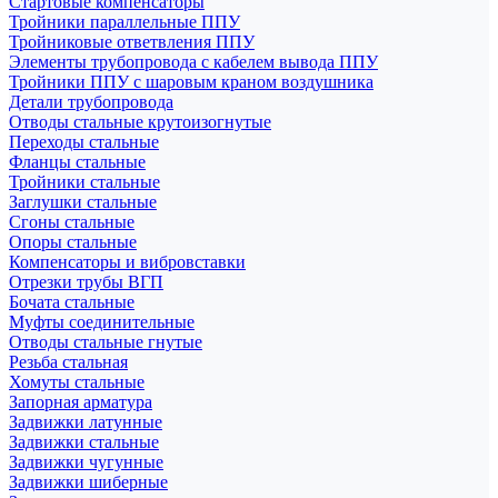
Стартовые компенсаторы
Тройники параллельные ППУ
Тройниковые ответвления ППУ
Элементы трубопровода с кабелем вывода ППУ
Тройники ППУ с шаровым краном воздушника
Детали трубопровода
Отводы стальные крутоизогнутые
Переходы стальные
Фланцы стальные
Тройники стальные
Заглушки стальные
Сгоны стальные
Опоры стальные
Компенсаторы и вибровставки
Отрезки трубы ВГП
Бочата стальные
Муфты соединительные
Отводы стальные гнутые
Резьба стальная
Хомуты стальные
Запорная арматура
Задвижки латунные
Задвижки стальные
Задвижки чугунные
Задвижки шиберные