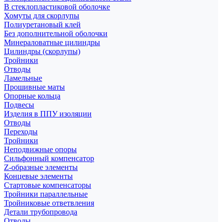
В стеклопластиковой оболочке
Хомуты для скорлупы
Полиуретановый клей
Без дополнительной оболочки
Минераловатные цилиндры
Цилиндры (скорлупы)
Тройники
Отводы
Ламельные
Прошивные маты
Опорные кольца
Подвесы
Изделия в ППУ изоляции
Отводы
Переходы
Тройники
Неподвижные опоры
Cильфонный компенсатор
Z-образные элементы
Концевые элементы
Стартовые компенсаторы
Тройники параллельные
Тройниковые ответвления
Детали трубопровода
Отводы