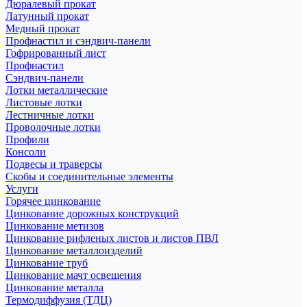
Дюралевый прокат
Латунный прокат
Медный прокат
Профнастил и сэндвич-панели
Гофрированный лист
Профнастил
Сэндвич-панели
Лотки металлические
Листовые лотки
Лестничные лотки
Проволочные лотки
Профили
Консоли
Подвесы и траверсы
Скобы и соединительные элементы
Услуги
Горячее цинкование
Цинкование дорожных конструкций
Цинкование метизов
Цинкование рифленых листов и листов ПВЛ
Цинкование металлоизделий
Цинкование труб
Цинкование мачт освещения
Цинкование металла
Термодиффузия (ТДЦ)