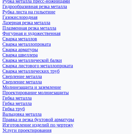
Рубка металла пресс-ножницами
Гидрообразивная резка металла
Рубка листа на гильотине
Газокислородная
Лазерная резка металла
Плазменная резка металла
Фигурная и художественная
Сварка металлов
Сварка металлопроката
Сварка арматуры
Сварка швеллера
Сварка металлической балки
Сварка листового металлопроката
Сварка металлических труб
Сверление металла
Сверление металла
Молниезащита и заземление
Проектирование молниезащиты
Гибка металла
Гибка металла
Гибка труб
Вальцовка металла
Правка и резка бухтовой арматуры
Изготовление изделий по чертежу
Услуги проектирования