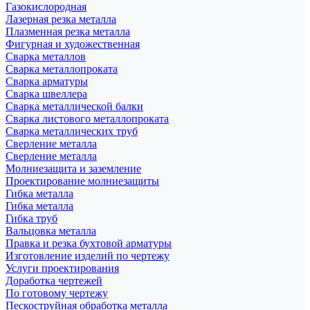
Газокислородная
Лазерная резка металла
Плазменная резка металла
Фигурная и художественная
Сварка металлов
Сварка металлопроката
Сварка арматуры
Сварка швеллера
Сварка металлической балки
Сварка листового металлопроката
Сварка металлических труб
Сверление металла
Сверление металла
Молниезащита и заземление
Проектирование молниезащиты
Гибка металла
Гибка металла
Гибка труб
Вальцовка металла
Правка и резка бухтовой арматуры
Изготовление изделий по чертежу
Услуги проектирования
Доработка чертежей
По готовому чертежу
Пескоструйная обработка металла