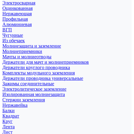
Электросварная
Оцинкованная
Нержавеющая
Профильная
Алюминиевая
ВГП
Чугунные
Из обечаек
Молниезащита и заземление
Молниеприемники
Мачты и молниеотводы
Держатели для мачт и молниеприемников
Держатели круглого проводника
Комплекты модульного заземления
Держатели проводника универсальные
Зажимы соединительные
Электролитическое заземление
Изолированная молниезащита
Стержни заземления
Нержавейка
Балки
Квадрат
Круг
Лента
Лист