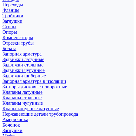
Переходы
Фланцы
Тройники
Заглушки
Сгоны
Опоры
Компенсаторы
Отрезки трубы
Бочата
Запорная арматура
Задвижки латунные
Задвижки стальные
Задвижки чугунные
Задвижки шиберные
Запорная арматура в изоляции
Затворы дисковые поворотные
Клапаны латунные
Клапаны стальные
Клапаны чугунные
Краны конусные латунные
Нержавеющие детали трубопровода
Американка
Бочонок
Заглушки
Муфты