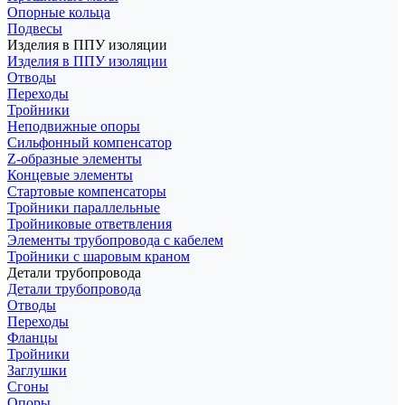
Опорные кольца
Подвесы
Изделия в ППУ изоляции
Изделия в ППУ изоляции
Отводы
Переходы
Тройники
Неподвижные опоры
Cильфонный компенсатор
Z-образные элементы
Концевые элементы
Стартовые компенсаторы
Тройники параллельные
Тройниковые ответвления
Элементы трубопровода с кабелем
Тройники с шаровым краном
Детали трубопровода
Детали трубопровода
Отводы
Переходы
Фланцы
Тройники
Заглушки
Сгоны
Опоры