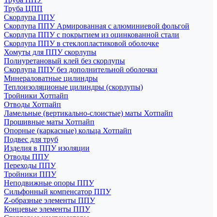
Труба ЦПП
Скорлупа ППУ
Скорлупа ППУ Армированная с алюминиевой фольгой
Скорлупа ППУ с покрытием из оцинкованной стали
Скорлупа ППУ в стеклопластиковой оболочке
Хомуты для ППУ скорлупы
Полиуретановый клей без скорлупы
Скорлупа ППУ без дополнительной оболочки
Минераловатные цилиндры
Теплоизоляционые цилиндры (скорлупы)
Тройники Хотпайп
Отводы Хотпайп
Ламельные (вертикально-слоистые) маты Хотпайп
Прошивные маты Хотпайп
Опорные (каркасные) кольца Хотпайп
Подвес для труб
Изделия в ППУ изоляции
Отводы ППУ
Переходы ППУ
Тройники ППУ
Неподвижные опоры ППУ
Cильфонный компенсатор ППУ
Z-образные элементы ППУ
Концевые элементы ППУ