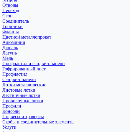
Отводы
Переход
Сгон
Соединитель
Тройники
Фланцы
Цветной металлопрокат
Алюминий
Дюраль
Латунь
Медь
Профнастил и сэндвич-панели
Гофрированный лист
Профнастил
Сэндвич-панели
Лотки металлические
Листовые лотки
Лестничные лотки
Проволочные лотки
Профили
Консоли
Подвесы и траверсы
Скобы и соединительные элементы
Услуги