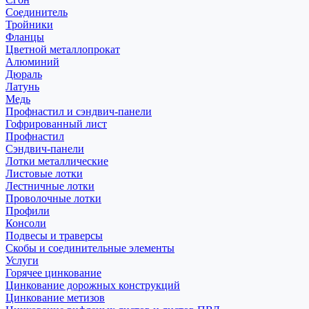
Соединитель
Тройники
Фланцы
Цветной металлопрокат
Алюминий
Дюраль
Латунь
Медь
Профнастил и сэндвич-панели
Гофрированный лист
Профнастил
Сэндвич-панели
Лотки металлические
Листовые лотки
Лестничные лотки
Проволочные лотки
Профили
Консоли
Подвесы и траверсы
Скобы и соединительные элементы
Услуги
Горячее цинкование
Цинкование дорожных конструкций
Цинкование метизов