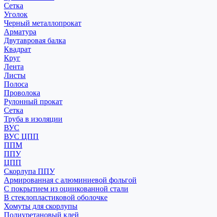
Сетка
Уголок
Черный металлопрокат
Арматура
Двутавровая балка
Квадрат
Круг
Лента
Листы
Полоса
Проволока
Рулонный прокат
Сетка
Труба в изоляции
ВУС
ВУС ЦПП
ППМ
ППУ
ЦПП
Скорлупа ППУ
Армированная с алюминиевой фольгой
С покрытием из оцинкованной стали
В стеклопластиковой оболочке
Хомуты для скорлупы
Полиуретановый клей