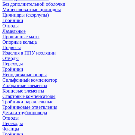
Без дополнительной оболочки
Минераловатные цилиндры
Цилиндры (скорлупы)
Тройники
Отводы
Ламельные
Прошивные маты
Опорные кольца
Подвесы
Изделия в ППУ изоляции
Отводы
Переходы
Тройники
Неподвижные опоры
Cильфонный компенсатор
Z-образные элементы
Концевые элементы
Стартовые компенсаторы
Тройники параллельные
Тройниковые ответвления
Детали трубопровода
Отводы
Переходы
Фланцы
Тройники