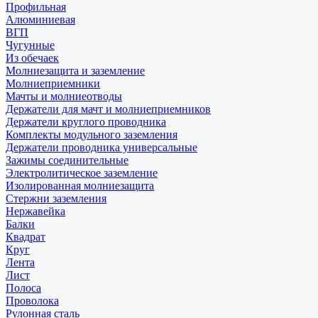
Профильная
Алюминиевая
ВГП
Чугунные
Из обечаек
Молниезащита и заземление
Молниеприемники
Мачты и молниеотводы
Держатели для мачт и молниеприемников
Держатели круглого проводника
Комплекты модульного заземления
Держатели проводника универсальные
Зажимы соединительные
Электролитическое заземление
Изолированная молниезащита
Стержни заземления
Нержавейка
Балки
Квадрат
Круг
Лента
Лист
Полоса
Проволока
Рулонная сталь