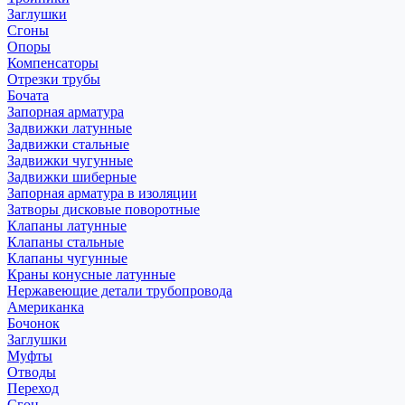
Заглушки
Сгоны
Опоры
Компенсаторы
Отрезки трубы
Бочата
Запорная арматура
Задвижки латунные
Задвижки стальные
Задвижки чугунные
Задвижки шиберные
Запорная арматура в изоляции
Затворы дисковые поворотные
Клапаны латунные
Клапаны стальные
Клапаны чугунные
Краны конусные латунные
Нержавеющие детали трубопровода
Американка
Бочонок
Заглушки
Муфты
Отводы
Переход
Сгон