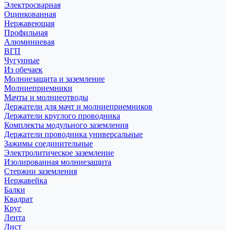
Электросварная
Оцинкованная
Нержавеющая
Профильная
Алюминиевая
ВГП
Чугунные
Из обечаек
Молниезащита и заземление
Молниеприемники
Мачты и молниеотводы
Держатели для мачт и молниеприемников
Держатели круглого проводника
Комплекты модульного заземления
Держатели проводника универсальные
Зажимы соединительные
Электролитическое заземление
Изолированная молниезащита
Стержни заземления
Нержавейка
Балки
Квадрат
Круг
Лента
Лист