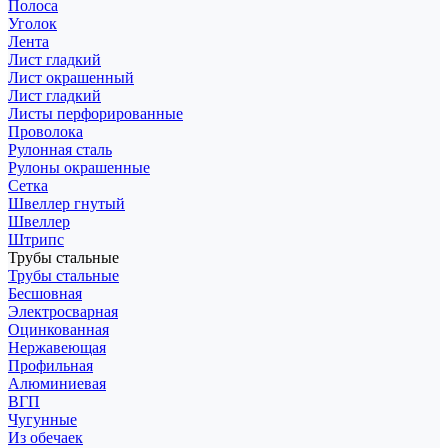
Полоса
Уголок
Лента
Лист гладкий
Лист окрашенный
Лист гладкий
Листы перфорированные
Проволока
Рулонная сталь
Рулоны окрашенные
Сетка
Швеллер гнутый
Швеллер
Штрипс
Трубы стальные
Трубы стальные
Бесшовная
Электросварная
Оцинкованная
Нержавеющая
Профильная
Алюминиевая
ВГП
Чугунные
Из обечаек