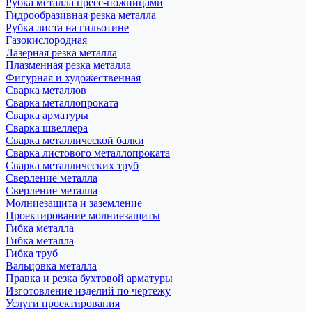
Рубка металла пресс-ножницами
Гидрообразивная резка металла
Рубка листа на гильотине
Газокислородная
Лазерная резка металла
Плазменная резка металла
Фигурная и художественная
Сварка металлов
Сварка металлопроката
Сварка арматуры
Сварка швеллера
Сварка металлической балки
Сварка листового металлопроката
Сварка металлических труб
Сверление металла
Сверление металла
Молниезащита и заземление
Проектирование молниезащиты
Гибка металла
Гибка металла
Гибка труб
Вальцовка металла
Правка и резка бухтовой арматуры
Изготовление изделий по чертежу
Услуги проектирования