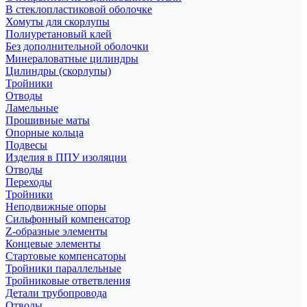
В стеклопластиковой оболочке
Хомуты для скорлупы
Полиуретановый клей
Без дополнительной оболочки
Минераловатные цилиндры
Цилиндры (скорлупы)
Тройники
Отводы
Ламельные
Прошивные маты
Опорные кольца
Подвесы
Изделия в ППУ изоляции
Отводы
Переходы
Тройники
Неподвижные опоры
Cильфонный компенсатор
Z-образные элементы
Концевые элементы
Стартовые компенсаторы
Тройники параллельные
Тройниковые ответвления
Детали трубопровода
Отводы