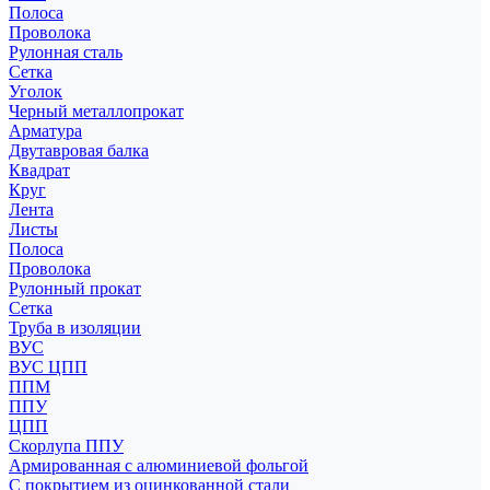
Полоса
Проволока
Рулонная сталь
Сетка
Уголок
Черный металлопрокат
Арматура
Двутавровая балка
Квадрат
Круг
Лента
Листы
Полоса
Проволока
Рулонный прокат
Сетка
Труба в изоляции
ВУС
ВУС ЦПП
ППМ
ППУ
ЦПП
Скорлупа ППУ
Армированная с алюминиевой фольгой
С покрытием из оцинкованной стали