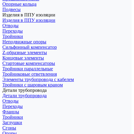
Опорные кольца
Подвесы
Изделия в ППУ изоляции
Изделия в ППУ изоляции
Отводы
Переходы
Тройники
Неподвижные опоры
Cильфонный компенсатор
Z-образные элементы
Концевые элементы
Стартовые компенсаторы
Тройники параллельные
Тройниковые ответвления
Элементы трубопровода с кабелем
Тройники с шаровым краном
Детали трубопровода
Детали трубопровода
Отводы
Переходы
Фланцы
Тройники
Заглушки
Сгоны
Опоры