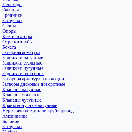
Переходы
Фланцы
Тройники
Заглушки
Сгоны
Опоры
Компенсаторы
Отрезки трубы
Бочата
Запорная арматура
Задвижки латунные
Задвижки стальные
Задвижки чугунные
Задвижки шиберные
Запорная арматура в изоляции
Затворы дисковые поворотные
Клапаны латунные
Клапаны стальные
Клапаны чугунные
Краны конусные латунные
Нержавеющие детали трубопровода
Американка
Бочонок
Заглушки
Муфты