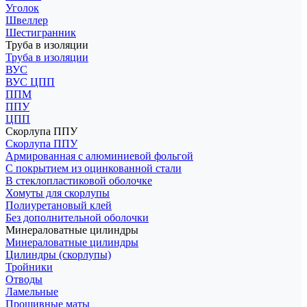
Уголок
Швеллер
Шестигранник
Труба в изоляции
Труба в изоляции
ВУС
ВУС ЦПП
ППМ
ППУ
ЦПП
Скорлупа ППУ
Скорлупа ППУ
Армированная с алюминиевой фольгой
С покрытием из оцинкованной стали
В стеклопластиковой оболочке
Хомуты для скорлупы
Полиуретановый клей
Без дополнительной оболочки
Минераловатные цилиндры
Минераловатные цилиндры
Цилиндры (скорлупы)
Тройники
Отводы
Ламельные
Прошивные маты