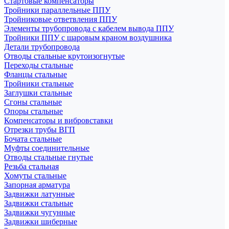
Стартовые компенсаторы
Тройники параллельные ППУ
Тройниковые ответвления ППУ
Элементы трубопровода с кабелем вывода ППУ
Тройники ППУ с шаровым краном воздушника
Детали трубопровода
Отводы стальные крутоизогнутые
Переходы стальные
Фланцы стальные
Тройники стальные
Заглушки стальные
Сгоны стальные
Опоры стальные
Компенсаторы и вибровставки
Отрезки трубы ВГП
Бочата стальные
Муфты соединительные
Отводы стальные гнутые
Резьба стальная
Хомуты стальные
Запорная арматура
Задвижки латунные
Задвижки стальные
Задвижки чугунные
Задвижки шиберные