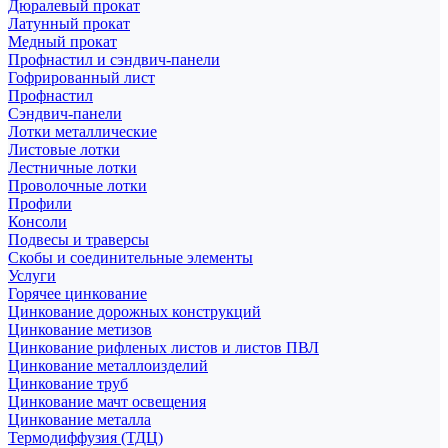
Дюралевый прокат
Латунный прокат
Медный прокат
Профнастил и сэндвич-панели
Гофрированный лист
Профнастил
Сэндвич-панели
Лотки металлические
Листовые лотки
Лестничные лотки
Проволочные лотки
Профили
Консоли
Подвесы и траверсы
Скобы и соединительные элементы
Услуги
Горячее цинкование
Цинкование дорожных конструкций
Цинкование метизов
Цинкование рифленых листов и листов ПВЛ
Цинкование металлоизделий
Цинкование труб
Цинкование мачт освещения
Цинкование металла
Термодиффузия (ТДЦ)