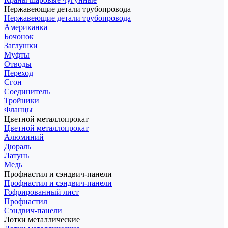
Нержавеющие детали трубопровода
Нержавеющие детали трубопровода
Американка
Бочонок
Заглушки
Муфты
Отводы
Переход
Сгон
Соединитель
Тройники
Фланцы
Цветной металлопрокат
Цветной металлопрокат
Алюминий
Дюраль
Латунь
Медь
Профнастил и сэндвич-панели
Профнастил и сэндвич-панели
Гофрированный лист
Профнастил
Сэндвич-панели
Лотки металлические