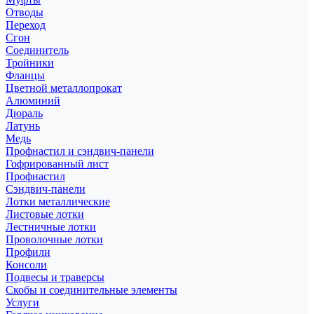
Отводы
Переход
Сгон
Соединитель
Тройники
Фланцы
Цветной металлопрокат
Алюминий
Дюраль
Латунь
Медь
Профнастил и сэндвич-панели
Гофрированный лист
Профнастил
Сэндвич-панели
Лотки металлические
Листовые лотки
Лестничные лотки
Проволочные лотки
Профили
Консоли
Подвесы и траверсы
Скобы и соединительные элементы
Услуги