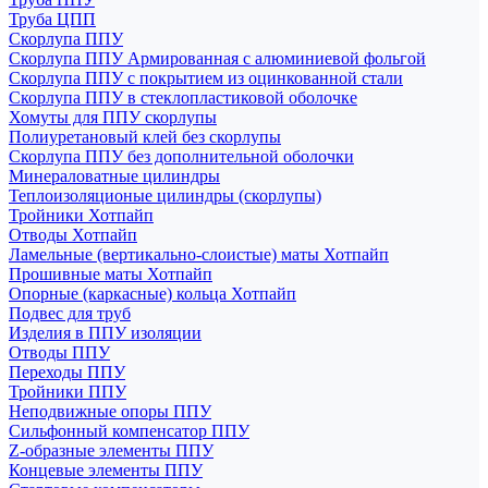
Труба ЦПП
Скорлупа ППУ
Скорлупа ППУ Армированная с алюминиевой фольгой
Скорлупа ППУ с покрытием из оцинкованной стали
Скорлупа ППУ в стеклопластиковой оболочке
Хомуты для ППУ скорлупы
Полиуретановый клей без скорлупы
Скорлупа ППУ без дополнительной оболочки
Минераловатные цилиндры
Теплоизоляционые цилиндры (скорлупы)
Тройники Хотпайп
Отводы Хотпайп
Ламельные (вертикально-слоистые) маты Хотпайп
Прошивные маты Хотпайп
Опорные (каркасные) кольца Хотпайп
Подвес для труб
Изделия в ППУ изоляции
Отводы ППУ
Переходы ППУ
Тройники ППУ
Неподвижные опоры ППУ
Cильфонный компенсатор ППУ
Z-образные элементы ППУ
Концевые элементы ППУ