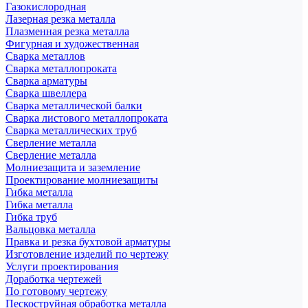
Газокислородная
Лазерная резка металла
Плазменная резка металла
Фигурная и художественная
Сварка металлов
Сварка металлопроката
Сварка арматуры
Сварка швеллера
Сварка металлической балки
Сварка листового металлопроката
Сварка металлических труб
Сверление металла
Сверление металла
Молниезащита и заземление
Проектирование молниезащиты
Гибка металла
Гибка металла
Гибка труб
Вальцовка металла
Правка и резка бухтовой арматуры
Изготовление изделий по чертежу
Услуги проектирования
Доработка чертежей
По готовому чертежу
Пескоструйная обработка металла