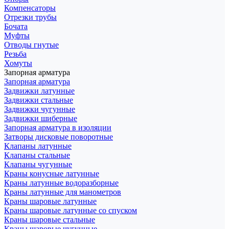
Компенсаторы
Отрезки трубы
Бочата
Муфты
Отводы гнутые
Резьба
Хомуты
Запорная арматура
Запорная арматура
Задвижки латунные
Задвижки стальные
Задвижки чугунные
Задвижки шиберные
Запорная арматура в изоляции
Затворы дисковые поворотные
Клапаны латунные
Клапаны стальные
Клапаны чугунные
Краны конусные латунные
Краны латунные водоразборные
Краны латунные для манометров
Краны шаровые латунные
Краны шаровые латунные со спуском
Краны шаровые стальные
Краны шаровые чугунные