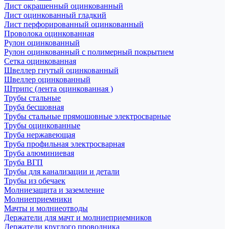
Лист окрашенный оцинкованный
Лист оцинкованный гладкий
Лист перфорированный оцинкованный
Проволока оцинкованная
Рулон оцинкованный
Рулон оцинкованный с полимерный покрытием
Сетка оцинкованная
Швеллер гнутый оцинкованный
Швеллер оцинкованный
Штрипс (лента оцинкованная )
Трубы стальные
Труба бесшовная
Трубы стальные прямошовные электросварные
Трубы оцинкованные
Труба нержавеющая
Труба профильная электросварная
Труба алюминиевая
Труба ВГП
Трубы для канализации и детали
Трубы из обечаек
Молниезащита и заземление
Молниеприемники
Мачты и молниеотводы
Держатели для мачт и молниеприемников
Держатели круглого проводника