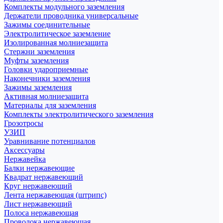
Комплекты модульного заземления
Держатели проводника универсальные
Зажимы соединительные
Электролитическое заземление
Изолированная молниезащита
Стержни заземления
Муфты заземления
Головки удароприемные
Наконечники заземления
Зажимы заземления
Активная молниезащита
Материалы для заземления
Комплекты электролитического заземления
Грозотросы
УЗИП
Уравнивание потенциалов
Аксессуары
Нержавейка
Балки нержавеющие
Квадрат нержавеющий
Круг нержавеющий
Лента нержавеющая (штрипс)
Лист нержавеющий
Полоса нержавеющая
Проволока нержавеющая