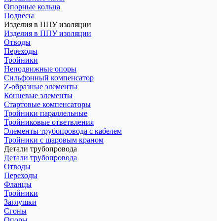
Опорные кольца
Подвесы
Изделия в ППУ изоляции
Изделия в ППУ изоляции
Отводы
Переходы
Тройники
Неподвижные опоры
Cильфонный компенсатор
Z-образные элементы
Концевые элементы
Стартовые компенсаторы
Тройники параллельные
Тройниковые ответвления
Элементы трубопровода с кабелем
Тройники с шаровым краном
Детали трубопровода
Детали трубопровода
Отводы
Переходы
Фланцы
Тройники
Заглушки
Сгоны
Опоры