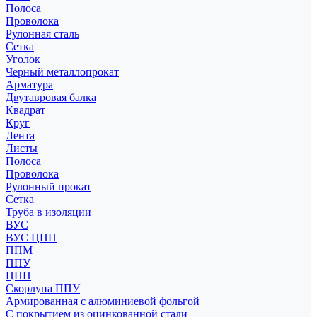
Полоса
Проволока
Рулонная сталь
Сетка
Уголок
Черный металлопрокат
Арматура
Двутавровая балка
Квадрат
Круг
Лента
Листы
Полоса
Проволока
Рулонный прокат
Сетка
Труба в изоляции
ВУС
ВУС ЦПП
ППМ
ППУ
ЦПП
Скорлупа ППУ
Армированная с алюминиевой фольгой
С покрытием из оцинкованной стали