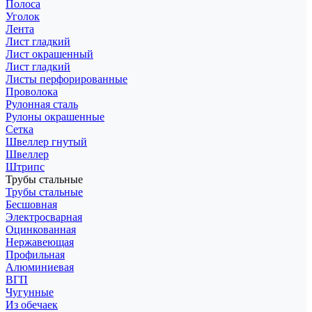
Полоса
Уголок
Лента
Лист гладкий
Лист окрашенный
Лист гладкий
Листы перфорированные
Проволока
Рулонная сталь
Рулоны окрашенные
Сетка
Швеллер гнутый
Швеллер
Штрипс
Трубы стальные
Трубы стальные
Бесшовная
Электросварная
Оцинкованная
Нержавеющая
Профильная
Алюминиевая
ВГП
Чугунные
Из обечаек