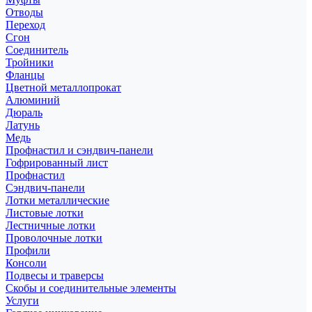
Отводы
Переход
Сгон
Соединитель
Тройники
Фланцы
Цветной металлопрокат
Алюминий
Дюраль
Латунь
Медь
Профнастил и сэндвич-панели
Гофрированный лист
Профнастил
Сэндвич-панели
Лотки металлические
Листовые лотки
Лестничные лотки
Проволочные лотки
Профили
Консоли
Подвесы и траверсы
Скобы и соединительные элементы
Услуги