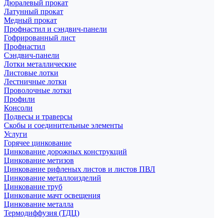
Дюралевый прокат
Латунный прокат
Медный прокат
Профнастил и сэндвич-панели
Гофрированный лист
Профнастил
Сэндвич-панели
Лотки металлические
Листовые лотки
Лестничные лотки
Проволочные лотки
Профили
Консоли
Подвесы и траверсы
Скобы и соединительные элементы
Услуги
Горячее цинкование
Цинкование дорожных конструкций
Цинкование метизов
Цинкование рифленых листов и листов ПВЛ
Цинкование металлоизделий
Цинкование труб
Цинкование мачт освещения
Цинкование металла
Термодиффузия (ТДЦ)