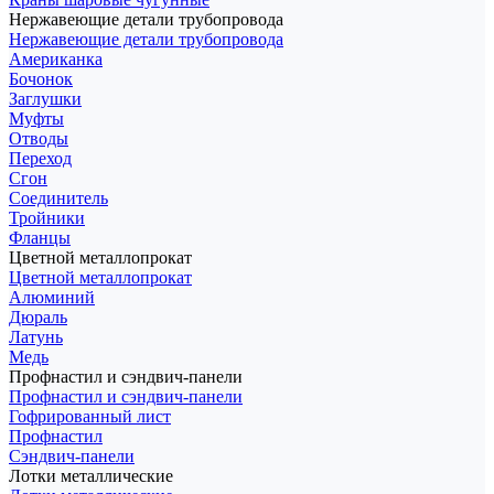
Нержавеющие детали трубопровода
Нержавеющие детали трубопровода
Американка
Бочонок
Заглушки
Муфты
Отводы
Переход
Сгон
Соединитель
Тройники
Фланцы
Цветной металлопрокат
Цветной металлопрокат
Алюминий
Дюраль
Латунь
Медь
Профнастил и сэндвич-панели
Профнастил и сэндвич-панели
Гофрированный лист
Профнастил
Сэндвич-панели
Лотки металлические