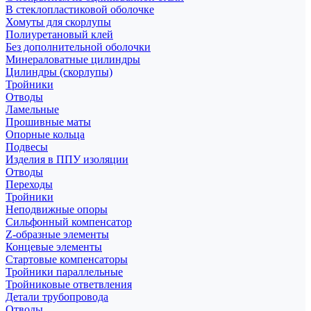
В стеклопластиковой оболочке
Хомуты для скорлупы
Полиуретановый клей
Без дополнительной оболочки
Минераловатные цилиндры
Цилиндры (скорлупы)
Тройники
Отводы
Ламельные
Прошивные маты
Опорные кольца
Подвесы
Изделия в ППУ изоляции
Отводы
Переходы
Тройники
Неподвижные опоры
Cильфонный компенсатор
Z-образные элементы
Концевые элементы
Стартовые компенсаторы
Тройники параллельные
Тройниковые ответвления
Детали трубопровода
Отводы