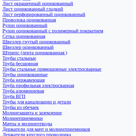
Лист окрашенный оцинкованный
Лист оцинкованный гладкий
Лист перфорированный оцинкованный
Проволока оцинкованная
Рулон оцинкованный
Рулон оцинкованный с полимерный покрытием
Сетка оцинкованная
Швеллер гнутый оцинкованный
Швеллер оцинкованный
Штрипс (лента оцинкованная )
Трубы стальные
Труба бесшовная
Трубы стальные прямошовные электросварные
Трубы оцинкованные
Труба нержавеющая
Труба профильная электросварная
Труба алюминиевая
Труба ВГП
Трубы для канализации и детали
Трубы из обечаек
Молниезащита и заземление
Молниеприемники
Мачты и молниеотводы
Держатели для мачт и молниеприемников
Держатели круглого проводника