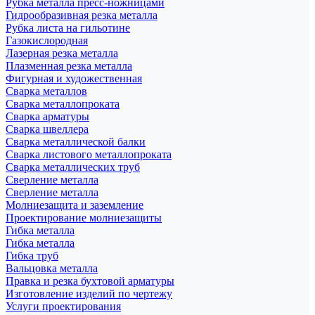
Рубка металла пресс-ножницами
Гидрообразивная резка металла
Рубка листа на гильотине
Газокислородная
Лазерная резка металла
Плазменная резка металла
Фигурная и художественная
Сварка металлов
Сварка металлопроката
Сварка арматуры
Сварка швеллера
Сварка металлической балки
Сварка листового металлопроката
Сварка металлических труб
Сверление металла
Сверление металла
Молниезащита и заземление
Проектирование молниезащиты
Гибка металла
Гибка металла
Гибка труб
Вальцовка металла
Правка и резка бухтовой арматуры
Изготовление изделий по чертежу
Услуги проектирования