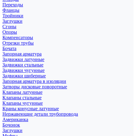
Переходы
Фланцы
Тройники
Заглушки
Сгоны
Опоры
Компенсаторы
Отрезки трубы
Бочата
Запорная арматура
Задвижки латунные
Задвижки стальные
Задвижки чугунные
Задвижки шиберные
Запорная арматура в изоляции
Затворы дисковые поворотные
Клапаны латунные
Клапаны стальные
Клапаны чугунные
Краны конусные латунные
Нержавеющие детали трубопровода
Американка
Бочонок
Заглушки
Муфты