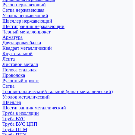
Рулон нержавеющий
Сетка нержавеющая
Уголок нержавеющий
Швеллер нержавеющий
Шестигранник нержавеющий
Черный металлопрокат
Арматура
Двутавровая балка
Квадрат металлический
Круг стальной
Лента
Листовой металл
Полоса стальная
Проволока
Рулонный прокат
Сетка
Трос металлический/стальной (канат металлический)
Уголок металлический
Швеллер
Шестигранник металлический
Труба в изоляции
Труба ВУС
Труба ВУС ЦПП
Труба ППМ
Труба ППУ