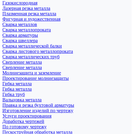
Газокислородная
Лазерная резка металла
Плазменная резка металла
Фигурная и художественная
Сварка металлов
Сварка металлопроката
Сварка арматуры
Сварка швеллера
Сварка металлической балки
Сварка листового металлопроката
Сварка металлических труб
Сверление металла
Сверление металла
Молниезащита и заземление
Проектирование молниезащиты
Гибка металла
Гибка металла
Гибка труб
Вальцовка металла
Правка и резка бухтовой арматуры
Изготовление изделий по чертежу
Услуги проектирования
Доработка чертежей
По готовому чертежу
Пескоструйная обработка металла