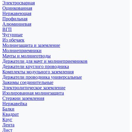
Электросварная
Оцинкованная
Нержавеющая
Профильная
Алюминиевая
ВГП
Чугунные
Из обечаек
Молниезащита и заземление
Молниеприемники
Мачты и молниеотводы
Держатели для мачт и молниеприемников
Держатели круглого проводника
Комплекты модульного заземления
Держатели проводника универсальные
Зажимы соединительные
Электролитическое заземление
Изолированная молниезащита
Стержни заземления
Нержавейка
Балки
Квадрат
Круг
Лента
Лист