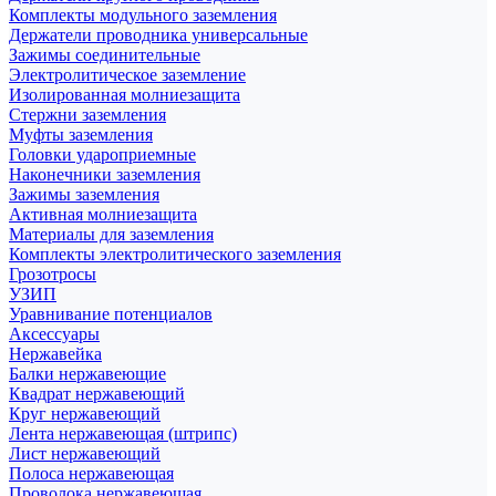
Комплекты модульного заземления
Держатели проводника универсальные
Зажимы соединительные
Электролитическое заземление
Изолированная молниезащита
Стержни заземления
Муфты заземления
Головки удароприемные
Наконечники заземления
Зажимы заземления
Активная молниезащита
Материалы для заземления
Комплекты электролитического заземления
Грозотросы
УЗИП
Уравнивание потенциалов
Аксессуары
Нержавейка
Балки нержавеющие
Квадрат нержавеющий
Круг нержавеющий
Лента нержавеющая (штрипс)
Лист нержавеющий
Полоса нержавеющая
Проволока нержавеющая