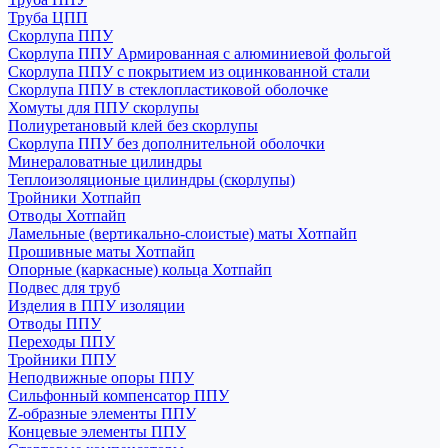
Труба ЦПП
Скорлупа ППУ
Скорлупа ППУ Армированная с алюминиевой фольгой
Скорлупа ППУ с покрытием из оцинкованной стали
Скорлупа ППУ в стеклопластиковой оболочке
Хомуты для ППУ скорлупы
Полиуретановый клей без скорлупы
Скорлупа ППУ без дополнительной оболочки
Минераловатные цилиндры
Теплоизоляционые цилиндры (скорлупы)
Тройники Хотпайп
Отводы Хотпайп
Ламельные (вертикально-слоистые) маты Хотпайп
Прошивные маты Хотпайп
Опорные (каркасные) кольца Хотпайп
Подвес для труб
Изделия в ППУ изоляции
Отводы ППУ
Переходы ППУ
Тройники ППУ
Неподвижные опоры ППУ
Cильфонный компенсатор ППУ
Z-образные элементы ППУ
Концевые элементы ППУ