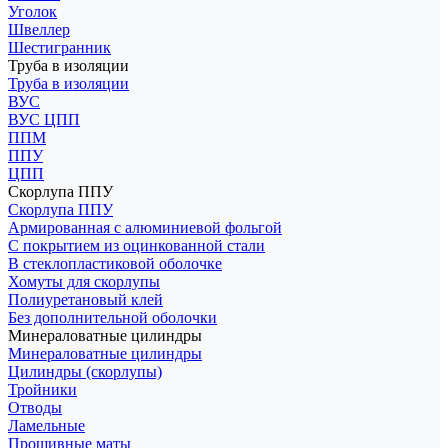
Уголок
Швеллер
Шестигранник
Труба в изоляции
Труба в изоляции
ВУС
ВУС ЦПП
ППМ
ППУ
ЦПП
Скорлупа ППУ
Скорлупа ППУ
Армированная с алюминиевой фольгой
С покрытием из оцинкованной стали
В стеклопластиковой оболочке
Хомуты для скорлупы
Полиуретановый клей
Без дополнительной оболочки
Минераловатные цилиндры
Минераловатные цилиндры
Цилиндры (скорлупы)
Тройники
Отводы
Ламельные
Прошивные маты