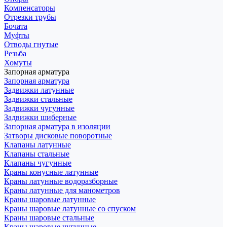
Компенсаторы
Отрезки трубы
Бочата
Муфты
Отводы гнутые
Резьба
Хомуты
Запорная арматура
Запорная арматура
Задвижки латунные
Задвижки стальные
Задвижки чугунные
Задвижки шиберные
Запорная арматура в изоляции
Затворы дисковые поворотные
Клапаны латунные
Клапаны стальные
Клапаны чугунные
Краны конусные латунные
Краны латунные водоразборные
Краны латунные для манометров
Краны шаровые латунные
Краны шаровые латунные со спуском
Краны шаровые стальные
Краны шаровые чугунные