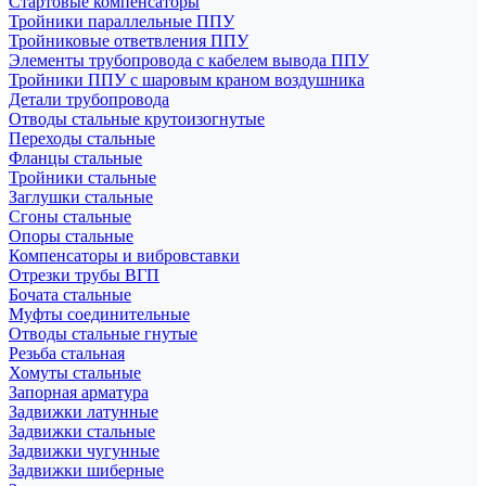
Стартовые компенсаторы
Тройники параллельные ППУ
Тройниковые ответвления ППУ
Элементы трубопровода с кабелем вывода ППУ
Тройники ППУ с шаровым краном воздушника
Детали трубопровода
Отводы стальные крутоизогнутые
Переходы стальные
Фланцы стальные
Тройники стальные
Заглушки стальные
Сгоны стальные
Опоры стальные
Компенсаторы и вибровставки
Отрезки трубы ВГП
Бочата стальные
Муфты соединительные
Отводы стальные гнутые
Резьба стальная
Хомуты стальные
Запорная арматура
Задвижки латунные
Задвижки стальные
Задвижки чугунные
Задвижки шиберные