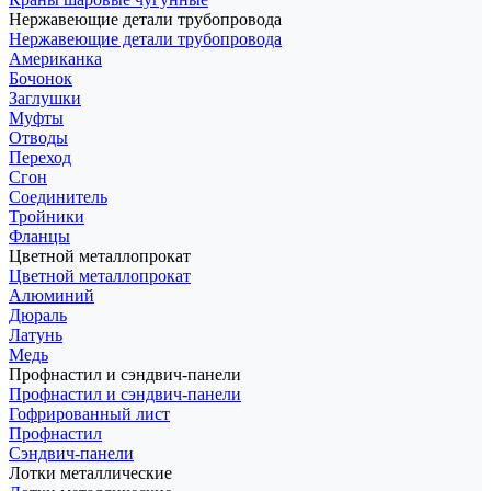
Нержавеющие детали трубопровода
Нержавеющие детали трубопровода
Американка
Бочонок
Заглушки
Муфты
Отводы
Переход
Сгон
Соединитель
Тройники
Фланцы
Цветной металлопрокат
Цветной металлопрокат
Алюминий
Дюраль
Латунь
Медь
Профнастил и сэндвич-панели
Профнастил и сэндвич-панели
Гофрированный лист
Профнастил
Сэндвич-панели
Лотки металлические