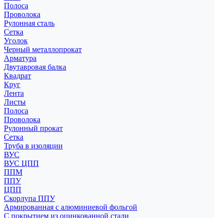
Полоса
Проволока
Рулонная сталь
Сетка
Уголок
Черный металлопрокат
Арматура
Двутавровая балка
Квадрат
Круг
Лента
Листы
Полоса
Проволока
Рулонный прокат
Сетка
Труба в изоляции
ВУС
ВУС ЦПП
ППМ
ППУ
ЦПП
Скорлупа ППУ
Армированная с алюминиевой фольгой
С покрытием из оцинкованной стали