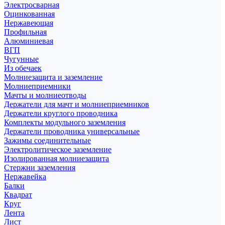
Электросварная
Оцинкованная
Нержавеющая
Профильная
Алюминиевая
ВГП
Чугунные
Из обечаек
Молниезащита и заземление
Молниеприемники
Мачты и молниеотводы
Держатели для мачт и молниеприемников
Держатели круглого проводника
Комплекты модульного заземления
Держатели проводника универсальные
Зажимы соединительные
Электролитическое заземление
Изолированная молниезащита
Стержни заземления
Нержавейка
Балки
Квадрат
Круг
Лента
Лист