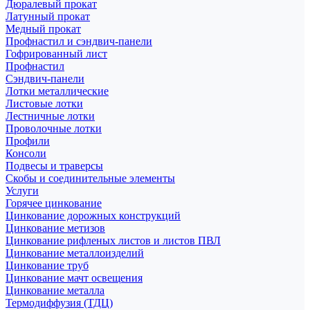
Дюралевый прокат
Латунный прокат
Медный прокат
Профнастил и сэндвич-панели
Гофрированный лист
Профнастил
Сэндвич-панели
Лотки металлические
Листовые лотки
Лестничные лотки
Проволочные лотки
Профили
Консоли
Подвесы и траверсы
Скобы и соединительные элементы
Услуги
Горячее цинкование
Цинкование дорожных конструкций
Цинкование метизов
Цинкование рифленых листов и листов ПВЛ
Цинкование металлоизделий
Цинкование труб
Цинкование мачт освещения
Цинкование металла
Термодиффузия (ТДЦ)