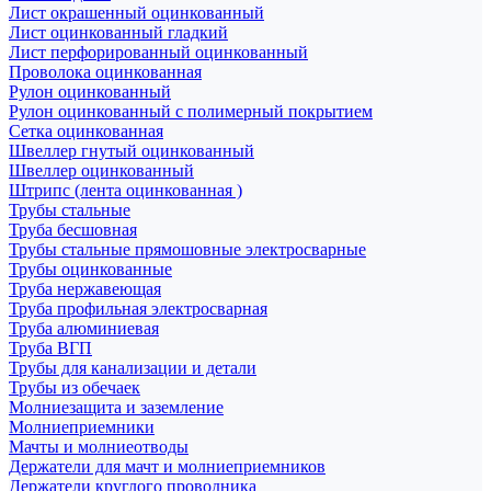
Лист окрашенный оцинкованный
Лист оцинкованный гладкий
Лист перфорированный оцинкованный
Проволока оцинкованная
Рулон оцинкованный
Рулон оцинкованный с полимерный покрытием
Сетка оцинкованная
Швеллер гнутый оцинкованный
Швеллер оцинкованный
Штрипс (лента оцинкованная )
Трубы стальные
Труба бесшовная
Трубы стальные прямошовные электросварные
Трубы оцинкованные
Труба нержавеющая
Труба профильная электросварная
Труба алюминиевая
Труба ВГП
Трубы для канализации и детали
Трубы из обечаек
Молниезащита и заземление
Молниеприемники
Мачты и молниеотводы
Держатели для мачт и молниеприемников
Держатели круглого проводника