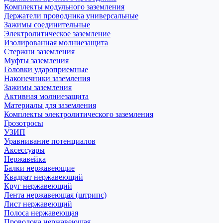
Комплекты модульного заземления
Держатели проводника универсальные
Зажимы соединительные
Электролитическое заземление
Изолированная молниезащита
Стержни заземления
Муфты заземления
Головки удароприемные
Наконечники заземления
Зажимы заземления
Активная молниезащита
Материалы для заземления
Комплекты электролитического заземления
Грозотросы
УЗИП
Уравнивание потенциалов
Аксессуары
Нержавейка
Балки нержавеющие
Квадрат нержавеющий
Круг нержавеющий
Лента нержавеющая (штрипс)
Лист нержавеющий
Полоса нержавеющая
Проволока нержавеющая