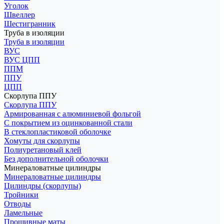
Уголок
Швеллер
Шестигранник
Труба в изоляции
Труба в изоляции
ВУС
ВУС ЦПП
ППМ
ППУ
ЦПП
Скорлупа ППУ
Скорлупа ППУ
Армированная с алюминиевой фольгой
С покрытием из оцинкованной стали
В стеклопластиковой оболочке
Хомуты для скорлупы
Полиуретановый клей
Без дополнительной оболочки
Минераловатные цилиндры
Минераловатные цилиндры
Цилиндры (скорлупы)
Тройники
Отводы
Ламельные
Прошивные маты