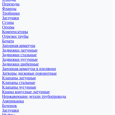
Переходы
Фланцы
Тройники
Заглушки
Сгоны
Опоры
Компенсаторы
Отрезки трубы
Бочата
Запорная арматура
Задвижки латунные
Задвижки стальные
Задвижки чугунные
Задвижки шиберные
Запорная арматура в изоляции
Затворы дисковые поворотные
Клапаны латунные
Клапаны стальные
Клапаны чугунные
Краны конусные латунные
Нержавеющие детали трубопровода
Американка
Бочонок
Заглушки
Муфты