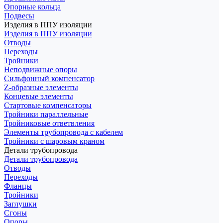
Опорные кольца
Подвесы
Изделия в ППУ изоляции
Изделия в ППУ изоляции
Отводы
Переходы
Тройники
Неподвижные опоры
Cильфонный компенсатор
Z-образные элементы
Концевые элементы
Стартовые компенсаторы
Тройники параллельные
Тройниковые ответвления
Элементы трубопровода с кабелем
Тройники с шаровым краном
Детали трубопровода
Детали трубопровода
Отводы
Переходы
Фланцы
Тройники
Заглушки
Сгоны
Опоры