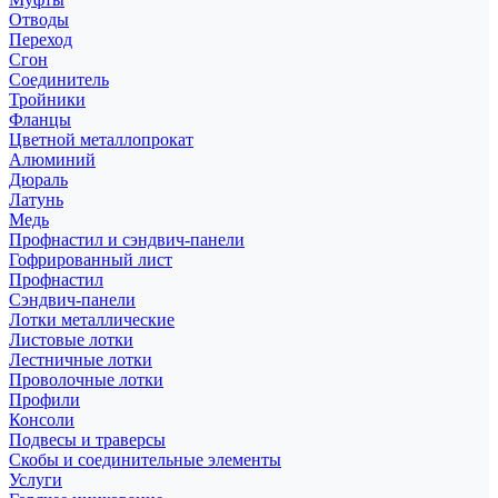
Отводы
Переход
Сгон
Соединитель
Тройники
Фланцы
Цветной металлопрокат
Алюминий
Дюраль
Латунь
Медь
Профнастил и сэндвич-панели
Гофрированный лист
Профнастил
Сэндвич-панели
Лотки металлические
Листовые лотки
Лестничные лотки
Проволочные лотки
Профили
Консоли
Подвесы и траверсы
Скобы и соединительные элементы
Услуги