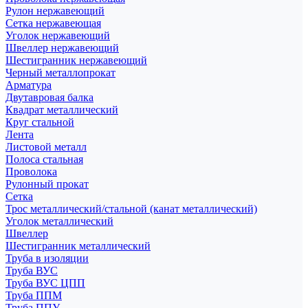
Рулон нержавеющий
Сетка нержавеющая
Уголок нержавеющий
Швеллер нержавеющий
Шестигранник нержавеющий
Черный металлопрокат
Арматура
Двутавровая балка
Квадрат металлический
Круг стальной
Лента
Листовой металл
Полоса стальная
Проволока
Рулонный прокат
Сетка
Трос металлический/стальной (канат металлический)
Уголок металлический
Швеллер
Шестигранник металлический
Труба в изоляции
Труба ВУС
Труба ВУС ЦПП
Труба ППМ
Труба ППУ