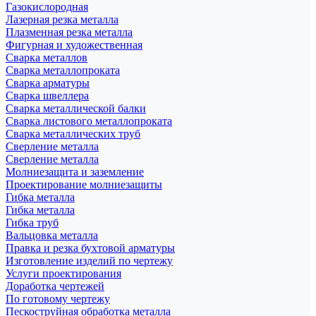
Газокислородная
Лазерная резка металла
Плазменная резка металла
Фигурная и художественная
Сварка металлов
Сварка металлопроката
Сварка арматуры
Сварка швеллера
Сварка металлической балки
Сварка листового металлопроката
Сварка металлических труб
Сверление металла
Сверление металла
Молниезащита и заземление
Проектирование молниезащиты
Гибка металла
Гибка металла
Гибка труб
Вальцовка металла
Правка и резка бухтовой арматуры
Изготовление изделий по чертежу
Услуги проектирования
Доработка чертежей
По готовому чертежу
Пескоструйная обработка металла