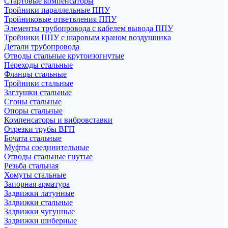
Стартовые компенсаторы
Тройники параллельные ППУ
Тройниковые ответвления ППУ
Элементы трубопровода с кабелем вывода ППУ
Тройники ППУ с шаровым краном воздушника
Детали трубопровода
Отводы стальные крутоизогнутые
Переходы стальные
Фланцы стальные
Тройники стальные
Заглушки стальные
Сгоны стальные
Опоры стальные
Компенсаторы и вибровставки
Отрезки трубы ВГП
Бочата стальные
Муфты соединительные
Отводы стальные гнутые
Резьба стальная
Хомуты стальные
Запорная арматура
Задвижки латунные
Задвижки стальные
Задвижки чугунные
Задвижки шиберные