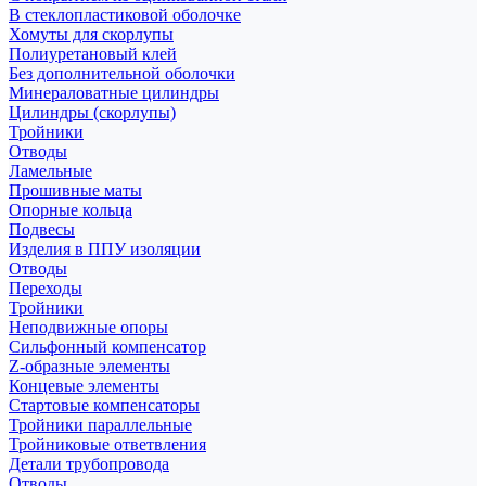
В стеклопластиковой оболочке
Хомуты для скорлупы
Полиуретановый клей
Без дополнительной оболочки
Минераловатные цилиндры
Цилиндры (скорлупы)
Тройники
Отводы
Ламельные
Прошивные маты
Опорные кольца
Подвесы
Изделия в ППУ изоляции
Отводы
Переходы
Тройники
Неподвижные опоры
Cильфонный компенсатор
Z-образные элементы
Концевые элементы
Стартовые компенсаторы
Тройники параллельные
Тройниковые ответвления
Детали трубопровода
Отводы