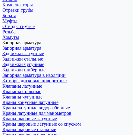
Компенсаторы
Отрезки трубы
Бочата
Муфты
Отводы гнутые
Резьба
Хомуты
Запорная арматура
Запорная арматура
Задвижки латунные
Задвижки стальные
Задвижки чугунные
Задвижки шиберные
Запорная арматура в изоляции
Затворы дисковые поворотные
Клапаны латунные
Клапаны стальные
Клапаны чугунные
Краны конусные латунные
Краны латунные водоразборные
Краны латунные для манометров
Краны шаровые латунные
Краны шаровые латунные со спуском
Краны шаровые стальные
Краны шаровые чугунные