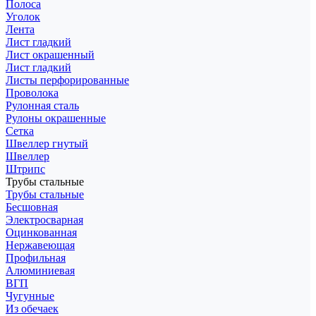
Полоса
Уголок
Лента
Лист гладкий
Лист окрашенный
Лист гладкий
Листы перфорированные
Проволока
Рулонная сталь
Рулоны окрашенные
Сетка
Швеллер гнутый
Швеллер
Штрипс
Трубы стальные
Трубы стальные
Бесшовная
Электросварная
Оцинкованная
Нержавеющая
Профильная
Алюминиевая
ВГП
Чугунные
Из обечаек