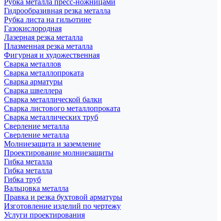
Рубка металла пресс-ножницами
Гидрообразивная резка металла
Рубка листа на гильотине
Газокислородная
Лазерная резка металла
Плазменная резка металла
Фигурная и художественная
Сварка металлов
Сварка металлопроката
Сварка арматуры
Сварка швеллера
Сварка металлической балки
Сварка листового металлопроката
Сварка металлических труб
Сверление металла
Сверление металла
Молниезащита и заземление
Проектирование молниезащиты
Гибка металла
Гибка металла
Гибка труб
Вальцовка металла
Правка и резка бухтовой арматуры
Изготовление изделий по чертежу
Услуги проектирования