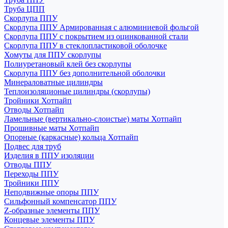
Труба ЦПП
Скорлупа ППУ
Скорлупа ППУ Армированная с алюминиевой фольгой
Скорлупа ППУ с покрытием из оцинкованной стали
Скорлупа ППУ в стеклопластиковой оболочке
Хомуты для ППУ скорлупы
Полиуретановый клей без скорлупы
Скорлупа ППУ без дополнительной оболочки
Минераловатные цилиндры
Теплоизоляционые цилиндры (скорлупы)
Тройники Хотпайп
Отводы Хотпайп
Ламельные (вертикально-слоистые) маты Хотпайп
Прошивные маты Хотпайп
Опорные (каркасные) кольца Хотпайп
Подвес для труб
Изделия в ППУ изоляции
Отводы ППУ
Переходы ППУ
Тройники ППУ
Неподвижные опоры ППУ
Cильфонный компенсатор ППУ
Z-образные элементы ППУ
Концевые элементы ППУ