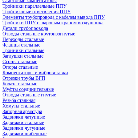
Стартовые компенсаторы
Тройники параллельные ППУ
Тройниковые ответвления ППУ
Элементы трубопровода с кабелем вывода ППУ
Тройники ППУ с шаровым краном воздушника
Детали трубопровода
Отводы стальные крутоизогнутые
Переходы стальные
Фланцы стальные
Тройники стальные
Заглушки стальные
Сгоны стальные
Опоры стальные
Компенсаторы и вибровставки
Отрезки трубы ВГП
Бочата стальные
Муфты соединительные
Отводы стальные гнутые
Резьба стальная
Хомуты стальные
Запорная арматура
Задвижки латунные
Задвижки стальные
Задвижки чугунные
Задвижки шиберные