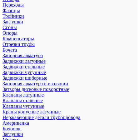
Переходы
Фланцы
Тройники
Заглушки
Сгоны
Опоры
Компенсаторы
Отрезки трубы
Бочата
Запорная арматура
Задвижки латунные
Задвижки стальные
Задвижки чугунные
Задвижки шиберные
Запорная арматура в изоляции
Затворы дисковые поворотные
Клапаны латунные
Клапаны стальные
Клапаны чугунные
Краны конусные латунные
Нержавеющие детали трубопровода
Американка
Бочонок
Заглушки
Муфты