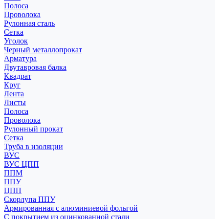
Полоса
Проволока
Рулонная сталь
Сетка
Уголок
Черный металлопрокат
Арматура
Двутавровая балка
Квадрат
Круг
Лента
Листы
Полоса
Проволока
Рулонный прокат
Сетка
Труба в изоляции
ВУС
ВУС ЦПП
ППМ
ППУ
ЦПП
Скорлупа ППУ
Армированная с алюминиевой фольгой
С покрытием из оцинкованной стали