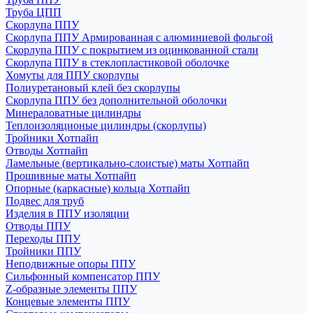
Труба ЦПП
Скорлупа ППУ
Скорлупа ППУ Армированная с алюминиевой фольгой
Скорлупа ППУ с покрытием из оцинкованной стали
Скорлупа ППУ в стеклопластиковой оболочке
Хомуты для ППУ скорлупы
Полиуретановый клей без скорлупы
Скорлупа ППУ без дополнительной оболочки
Минераловатные цилиндры
Теплоизоляционые цилиндры (скорлупы)
Тройники Хотпайп
Отводы Хотпайп
Ламельные (вертикально-слоистые) маты Хотпайп
Прошивные маты Хотпайп
Опорные (каркасные) кольца Хотпайп
Подвес для труб
Изделия в ППУ изоляции
Отводы ППУ
Переходы ППУ
Тройники ППУ
Неподвижные опоры ППУ
Cильфонный компенсатор ППУ
Z-образные элементы ППУ
Концевые элементы ППУ