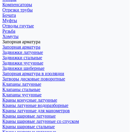
Компенсаторы
Отрезки трубы
Бочата
Муфты
Отводы гнутые
Резьба
Хомуты
Запорная арматура
Запорная арматура
Задвижки латунные
Задвижки стальные
Задвижки чугунные
Задвижки шиберные
Запорная арматура в изоляции
Затворы дисковые поворотные
Клапаны латунные
Клапаны стальные
Клапаны чугунные
Краны конусные латунные
Краны латунные водоразборные
Краны латунные для манометров
Краны шаровые латунные
Краны шаровые латунные со спуском
Краны шаровые стальные
Краны шаровые чугунные