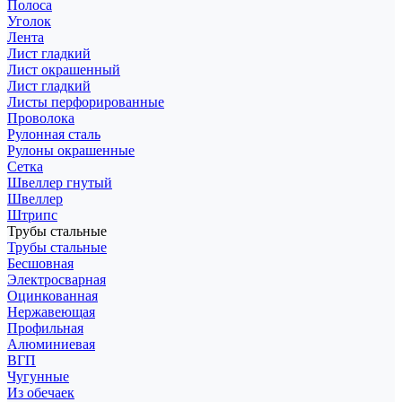
Полоса
Уголок
Лента
Лист гладкий
Лист окрашенный
Лист гладкий
Листы перфорированные
Проволока
Рулонная сталь
Рулоны окрашенные
Сетка
Швеллер гнутый
Швеллер
Штрипс
Трубы стальные
Трубы стальные
Бесшовная
Электросварная
Оцинкованная
Нержавеющая
Профильная
Алюминиевая
ВГП
Чугунные
Из обечаек