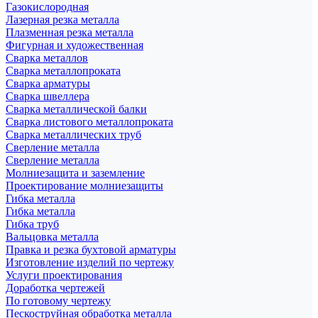
Газокислородная
Лазерная резка металла
Плазменная резка металла
Фигурная и художественная
Сварка металлов
Сварка металлопроката
Сварка арматуры
Сварка швеллера
Сварка металлической балки
Сварка листового металлопроката
Сварка металлических труб
Сверление металла
Сверление металла
Молниезащита и заземление
Проектирование молниезащиты
Гибка металла
Гибка металла
Гибка труб
Вальцовка металла
Правка и резка бухтовой арматуры
Изготовление изделий по чертежу
Услуги проектирования
Доработка чертежей
По готовому чертежу
Пескоструйная обработка металла