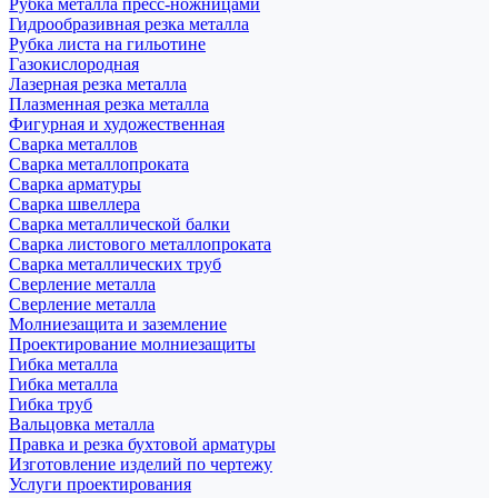
Рубка металла пресс-ножницами
Гидрообразивная резка металла
Рубка листа на гильотине
Газокислородная
Лазерная резка металла
Плазменная резка металла
Фигурная и художественная
Сварка металлов
Сварка металлопроката
Сварка арматуры
Сварка швеллера
Сварка металлической балки
Сварка листового металлопроката
Сварка металлических труб
Сверление металла
Сверление металла
Молниезащита и заземление
Проектирование молниезащиты
Гибка металла
Гибка металла
Гибка труб
Вальцовка металла
Правка и резка бухтовой арматуры
Изготовление изделий по чертежу
Услуги проектирования