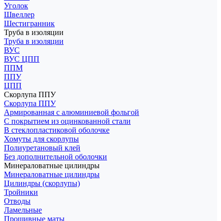
Уголок
Швеллер
Шестигранник
Труба в изоляции
Труба в изоляции
ВУС
ВУС ЦПП
ППМ
ППУ
ЦПП
Скорлупа ППУ
Скорлупа ППУ
Армированная с алюминиевой фольгой
С покрытием из оцинкованной стали
В стеклопластиковой оболочке
Хомуты для скорлупы
Полиуретановый клей
Без дополнительной оболочки
Минераловатные цилиндры
Минераловатные цилиндры
Цилиндры (скорлупы)
Тройники
Отводы
Ламельные
Прошивные маты