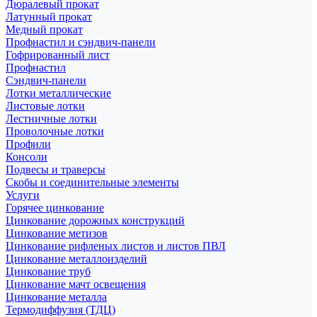
Дюралевый прокат
Латунный прокат
Медный прокат
Профнастил и сэндвич-панели
Гофрированный лист
Профнастил
Сэндвич-панели
Лотки металлические
Листовые лотки
Лестничные лотки
Проволочные лотки
Профили
Консоли
Подвесы и траверсы
Скобы и соединительные элементы
Услуги
Горячее цинкование
Цинкование дорожных конструкций
Цинкование метизов
Цинкование рифленых листов и листов ПВЛ
Цинкование металлоизделий
Цинкование труб
Цинкование мачт освещения
Цинкование металла
Термодиффузия (ТДЦ)