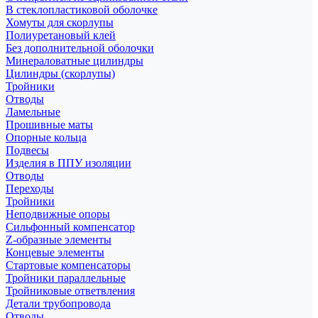
В стеклопластиковой оболочке
Хомуты для скорлупы
Полиуретановый клей
Без дополнительной оболочки
Минераловатные цилиндры
Цилиндры (скорлупы)
Тройники
Отводы
Ламельные
Прошивные маты
Опорные кольца
Подвесы
Изделия в ППУ изоляции
Отводы
Переходы
Тройники
Неподвижные опоры
Cильфонный компенсатор
Z-образные элементы
Концевые элементы
Стартовые компенсаторы
Тройники параллельные
Тройниковые ответвления
Детали трубопровода
Отводы