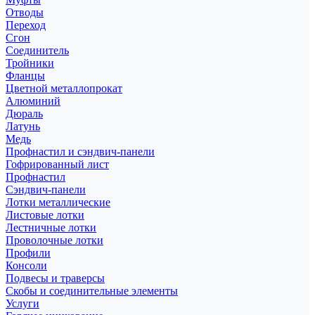
Отводы
Переход
Сгон
Соединитель
Тройники
Фланцы
Цветной металлопрокат
Алюминий
Дюраль
Латунь
Медь
Профнастил и сэндвич-панели
Гофрированный лист
Профнастил
Сэндвич-панели
Лотки металлические
Листовые лотки
Лестничные лотки
Проволочные лотки
Профили
Консоли
Подвесы и траверсы
Скобы и соединительные элементы
Услуги