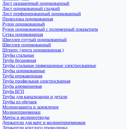
Лист окрашенный оцинкованный
Лист оцинкованный гладкий
Лист перфорированный оцинкованный
Проволока оцинкованная
Рулон оцинкованный
Рулон оцинкованный с полимерный покрытием
Сетка оцинкованная
Швеллер гнутый оцинкованный
Швеллер оцинкованный
Штрипс (лента оцинкованная )
Трубы стальные
Труба бесшовная
Трубы стальные прямошовные электросварные
Трубы оцинкованные
Труба нержавеющая
Труба профильная электросварная
Труба алюминиевая
Труба ВГП
Трубы для канализации и детали
Трубы из обечаек
Молниезащита и заземление
Молниеприемники
Мачты и молниеотводы
Держатели для мачт и молниеприемников
Держатели круглого проводника