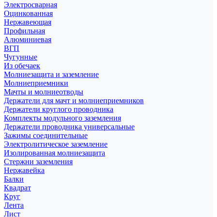
Электросварная
Оцинкованная
Нержавеющая
Профильная
Алюминиевая
ВГП
Чугунные
Из обечаек
Молниезащита и заземление
Молниеприемники
Мачты и молниеотводы
Держатели для мачт и молниеприемников
Держатели круглого проводника
Комплекты модульного заземления
Держатели проводника универсальные
Зажимы соединительные
Электролитическое заземление
Изолированная молниезащита
Стержни заземления
Нержавейка
Балки
Квадрат
Круг
Лента
Лист