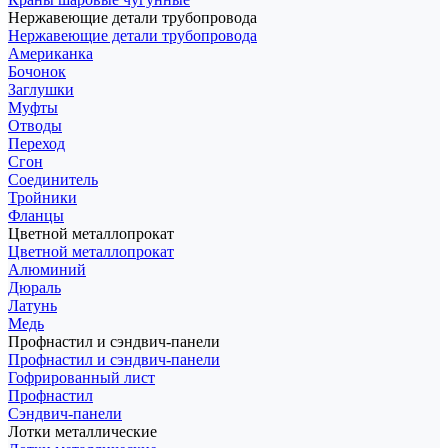
Нержавеющие детали трубопровода
Нержавеющие детали трубопровода
Американка
Бочонок
Заглушки
Муфты
Отводы
Переход
Сгон
Соединитель
Тройники
Фланцы
Цветной металлопрокат
Цветной металлопрокат
Алюминий
Дюраль
Латунь
Медь
Профнастил и сэндвич-панели
Профнастил и сэндвич-панели
Гофрированный лист
Профнастил
Сэндвич-панели
Лотки металлические