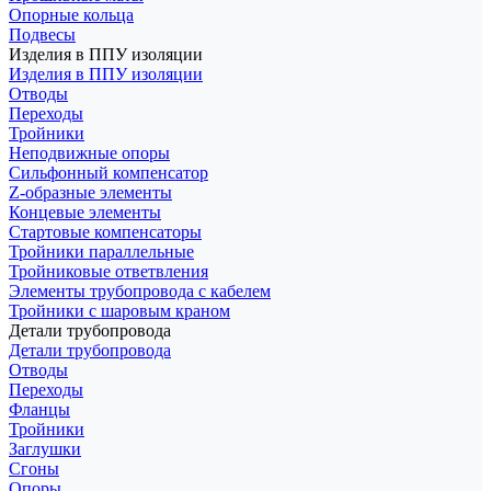
Опорные кольца
Подвесы
Изделия в ППУ изоляции
Изделия в ППУ изоляции
Отводы
Переходы
Тройники
Неподвижные опоры
Cильфонный компенсатор
Z-образные элементы
Концевые элементы
Стартовые компенсаторы
Тройники параллельные
Тройниковые ответвления
Элементы трубопровода с кабелем
Тройники с шаровым краном
Детали трубопровода
Детали трубопровода
Отводы
Переходы
Фланцы
Тройники
Заглушки
Сгоны
Опоры