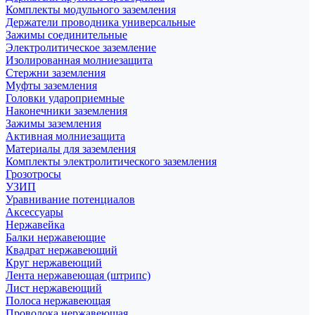
Комплекты модульного заземления
Держатели проводника универсальные
Зажимы соединительные
Электролитическое заземление
Изолированная молниезащита
Стержни заземления
Муфты заземления
Головки удароприемные
Наконечники заземления
Зажимы заземления
Активная молниезащита
Материалы для заземления
Комплекты электролитического заземления
Грозотросы
УЗИП
Уравнивание потенциалов
Аксессуары
Нержавейка
Балки нержавеющие
Квадрат нержавеющий
Круг нержавеющий
Лента нержавеющая (штрипс)
Лист нержавеющий
Полоса нержавеющая
Проволока нержавеющая