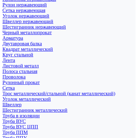
Рулон нержавеющий
Сетка нержавеющая
Уголок нержавеющий
Швеллер нержавеющий
Шестигранник нержавеющий
Черный металлопрокат
Арматура
Двутавровая балка
Квадрат металлический
Круг стальной
Лента
Листовой металл
Полоса стальная
Проволока
Рулонный прокат
Сетка
Трос металлический/стальной (канат металлический)
Уголок металлический
Швеллер
Шестигранник металлический
Труба в изоляции
Труба ВУС
Труба ВУС ЦПП
Труба ППМ
Труба ППУ