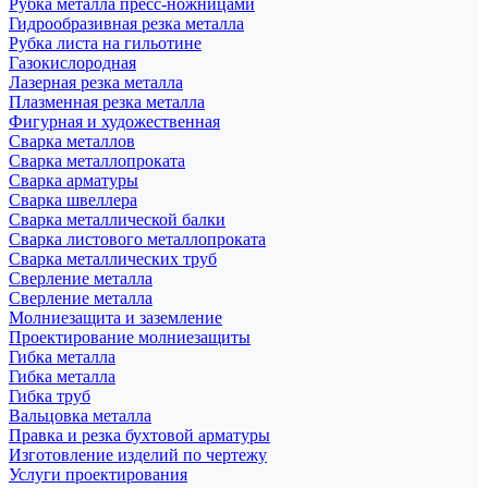
Рубка металла пресс-ножницами
Гидрообразивная резка металла
Рубка листа на гильотине
Газокислородная
Лазерная резка металла
Плазменная резка металла
Фигурная и художественная
Сварка металлов
Сварка металлопроката
Сварка арматуры
Сварка швеллера
Сварка металлической балки
Сварка листового металлопроката
Сварка металлических труб
Сверление металла
Сверление металла
Молниезащита и заземление
Проектирование молниезащиты
Гибка металла
Гибка металла
Гибка труб
Вальцовка металла
Правка и резка бухтовой арматуры
Изготовление изделий по чертежу
Услуги проектирования