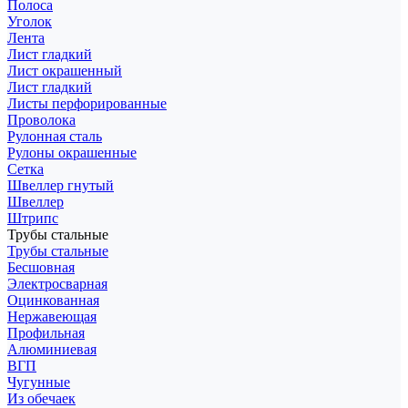
Полоса
Уголок
Лента
Лист гладкий
Лист окрашенный
Лист гладкий
Листы перфорированные
Проволока
Рулонная сталь
Рулоны окрашенные
Сетка
Швеллер гнутый
Швеллер
Штрипс
Трубы стальные
Трубы стальные
Бесшовная
Электросварная
Оцинкованная
Нержавеющая
Профильная
Алюминиевая
ВГП
Чугунные
Из обечаек