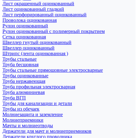
Лист окрашенный оцинкованный
Лист оцинкованный гладкий
Лист перфорированный оцинкованный
Проволока оцинкованная
Рулон оцинкованный
Рулон оцинкованный с полимерный покрытием
Сетка оцинкованная
Швеллер гнутый оцинкованный
Швеллер оцинкованный
Штрипс (лента оцинкованная )
Трубы стальные
Труба бесшовная
Трубы стальные прямошовные электросварные
Трубы оцинкованные
Труба нержавеющая
Труба профильная электросварная
Труба алюминиевая
Труба ВГП
Трубы для канализации и детали
Трубы из обечаек
Молниезащита и заземление
Молниеприемники
Мачты и молниеотводы
Держатели для мачт и молниеприемников
Держатели круглого проводника