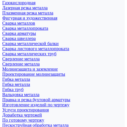
Газокислородная
Лазерная резка металла
Плазменная резка металла
Фигурная и художественная
Сварка металлов
Сварка металлопроката
Сварка арматуры
Сварка швеллера
Сварка металлической балки
Сварка листового металлопроката
Сварка металлических труб
Сверление металла
Сверление металла
Молниезащита и заземление
Проектирование молниезащиты
Гибка металла
Гибка металла
Гибка труб
Вальцовка металла
Правка и резка бухтовой арматуры
Изготовление изделий по чертежу
Услуги проектирования
Доработка чертежей
По готовому чертежу
Пескоструйная обработка металла