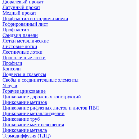
Дюралевый прокат
Латунный прокат
Медный прокат
Профнастил и сэндвич-панели
Гофрированный лист
Профнастил
Сэндвич-панели
Лотки металлические
Листовые лотки
Лестничные лотки
Проволочные лотки
Профили
Консоли
Подвесы и траверсы
Скобы и соединительные элементы
Услуги
Горячее цинкование
Цинкование дорожных конструкций
Цинкование метизов
Цинкование рифленых листов и листов ПВЛ
Цинкование металлоизделий
Цинкование труб
Цинкование мачт освещения
Цинкование металла
Термодиффузия (ТДЦ)