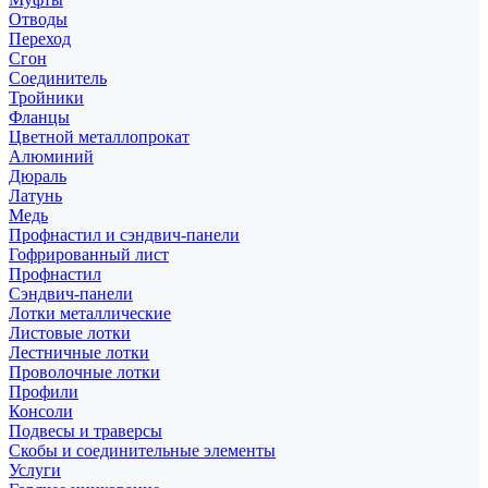
Отводы
Переход
Сгон
Соединитель
Тройники
Фланцы
Цветной металлопрокат
Алюминий
Дюраль
Латунь
Медь
Профнастил и сэндвич-панели
Гофрированный лист
Профнастил
Сэндвич-панели
Лотки металлические
Листовые лотки
Лестничные лотки
Проволочные лотки
Профили
Консоли
Подвесы и траверсы
Скобы и соединительные элементы
Услуги