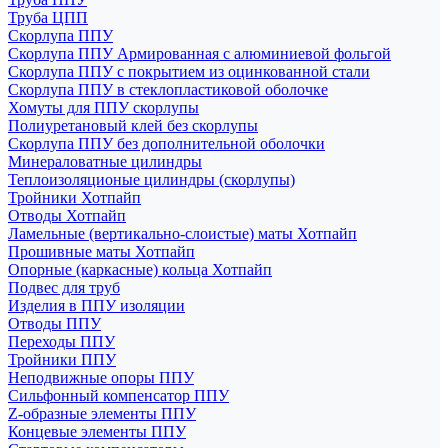
Труба ЦПП
Скорлупа ППУ
Скорлупа ППУ Армированная с алюминиевой фольгой
Скорлупа ППУ с покрытием из оцинкованной стали
Скорлупа ППУ в стеклопластиковой оболочке
Хомуты для ППУ скорлупы
Полиуретановый клей без скорлупы
Скорлупа ППУ без дополнительной оболочки
Минераловатные цилиндры
Теплоизоляционые цилиндры (скорлупы)
Тройники Хотпайп
Отводы Хотпайп
Ламельные (вертикально-слоистые) маты Хотпайп
Прошивные маты Хотпайп
Опорные (каркасные) кольца Хотпайп
Подвес для труб
Изделия в ППУ изоляции
Отводы ППУ
Переходы ППУ
Тройники ППУ
Неподвижные опоры ППУ
Cильфонный компенсатор ППУ
Z-образные элементы ППУ
Концевые элементы ППУ