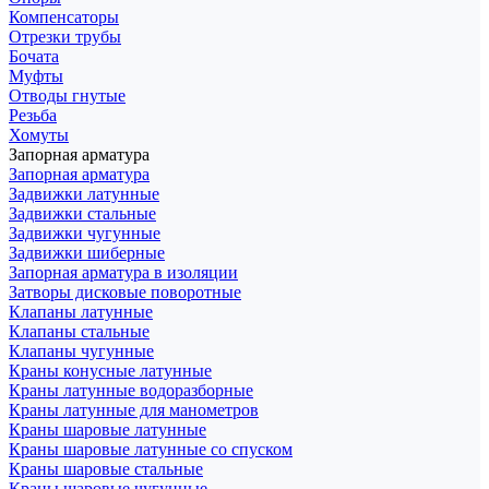
Компенсаторы
Отрезки трубы
Бочата
Муфты
Отводы гнутые
Резьба
Хомуты
Запорная арматура
Запорная арматура
Задвижки латунные
Задвижки стальные
Задвижки чугунные
Задвижки шиберные
Запорная арматура в изоляции
Затворы дисковые поворотные
Клапаны латунные
Клапаны стальные
Клапаны чугунные
Краны конусные латунные
Краны латунные водоразборные
Краны латунные для манометров
Краны шаровые латунные
Краны шаровые латунные со спуском
Краны шаровые стальные
Краны шаровые чугунные