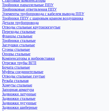
Стартовые компенсаторы
Тройники параллельные ППУ
Тройниковые ответвления ППУ
Элементы трубопровода с кабелем вывода ППУ
Тройники ППУ с шаровым краном воздушника
Детали трубопровода
Отводы стальные крутоизогнутые
Переходы стальные
Фланцы стальные
Тройники стальные
Заглушки стальные
Сгоны стальные
Опоры стальные
Компенсаторы и вибровставки
Отрезки трубы ВГП
Бочата стальные
Муфты соединительные
Отводы стальные гнутые
Резьба стальная
Хомуты стальные
Запорная арматура
Задвижки латунные
Задвижки стальные
Задвижки чугунные
Задвижки шиберные