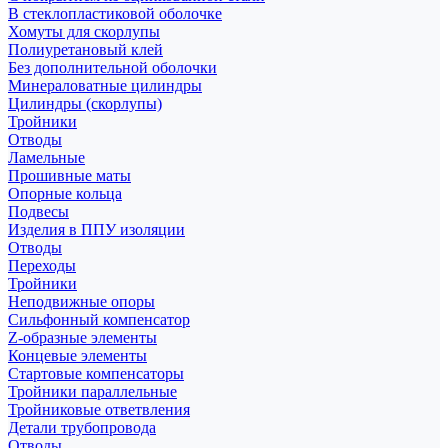
В стеклопластиковой оболочке
Хомуты для скорлупы
Полиуретановый клей
Без дополнительной оболочки
Минераловатные цилиндры
Цилиндры (скорлупы)
Тройники
Отводы
Ламельные
Прошивные маты
Опорные кольца
Подвесы
Изделия в ППУ изоляции
Отводы
Переходы
Тройники
Неподвижные опоры
Cильфонный компенсатор
Z-образные элементы
Концевые элементы
Стартовые компенсаторы
Тройники параллельные
Тройниковые ответвления
Детали трубопровода
Отводы