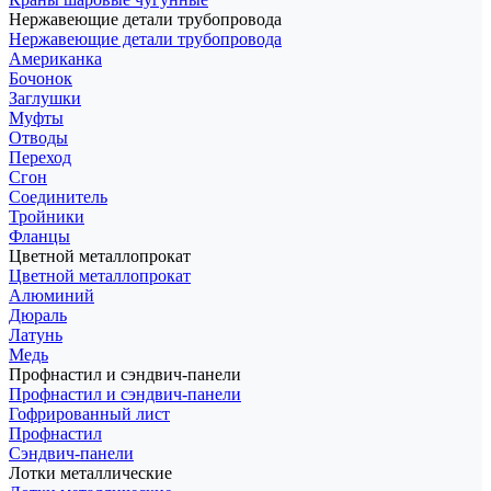
Нержавеющие детали трубопровода
Нержавеющие детали трубопровода
Американка
Бочонок
Заглушки
Муфты
Отводы
Переход
Сгон
Соединитель
Тройники
Фланцы
Цветной металлопрокат
Цветной металлопрокат
Алюминий
Дюраль
Латунь
Медь
Профнастил и сэндвич-панели
Профнастил и сэндвич-панели
Гофрированный лист
Профнастил
Сэндвич-панели
Лотки металлические