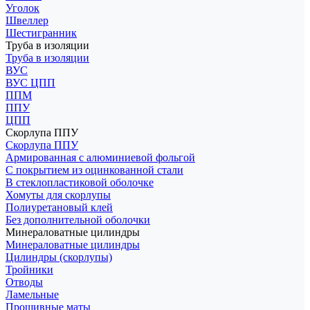
Уголок
Швеллер
Шестигранник
Труба в изоляции
Труба в изоляции
ВУС
ВУС ЦПП
ППМ
ППУ
ЦПП
Скорлупа ППУ
Скорлупа ППУ
Армированная с алюминиевой фольгой
С покрытием из оцинкованной стали
В стеклопластиковой оболочке
Хомуты для скорлупы
Полиуретановый клей
Без дополнительной оболочки
Минераловатные цилиндры
Минераловатные цилиндры
Цилиндры (скорлупы)
Тройники
Отводы
Ламельные
Прошивные маты