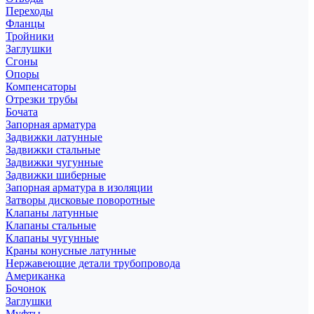
Переходы
Фланцы
Тройники
Заглушки
Сгоны
Опоры
Компенсаторы
Отрезки трубы
Бочата
Запорная арматура
Задвижки латунные
Задвижки стальные
Задвижки чугунные
Задвижки шиберные
Запорная арматура в изоляции
Затворы дисковые поворотные
Клапаны латунные
Клапаны стальные
Клапаны чугунные
Краны конусные латунные
Нержавеющие детали трубопровода
Американка
Бочонок
Заглушки
Муфты