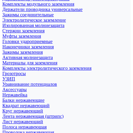
Комплекты модульного заземления
Держатели проводника универсальные
Зажимы соединительные
Электролитическое заземление
Изолированная молниезащита
Стержни заземления
Муфты заземления
Головки удароприемные
Наконечники заземления
Зажимы заземления
Активная молниезащита
Материалы для заземления
Комплекты электролитического заземления
Грозотросы
УЗИП
Уравнивание потенциалов
Аксессуары
Нержавейка
Балки нержавеющие
Квадрат нержавеющий
Круг нержавеющий
Лента нержавеющая (штрипс)
Лист нержавеющий
Полоса нержавеющая
Проволока нержавеющая