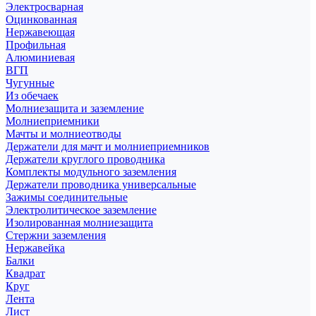
Электросварная
Оцинкованная
Нержавеющая
Профильная
Алюминиевая
ВГП
Чугунные
Из обечаек
Молниезащита и заземление
Молниеприемники
Мачты и молниеотводы
Держатели для мачт и молниеприемников
Держатели круглого проводника
Комплекты модульного заземления
Держатели проводника универсальные
Зажимы соединительные
Электролитическое заземление
Изолированная молниезащита
Стержни заземления
Нержавейка
Балки
Квадрат
Круг
Лента
Лист