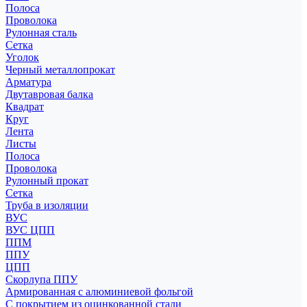
Полоса
Проволока
Рулонная сталь
Сетка
Уголок
Черный металлопрокат
Арматура
Двутавровая балка
Квадрат
Круг
Лента
Листы
Полоса
Проволока
Рулонный прокат
Сетка
Труба в изоляции
ВУС
ВУС ЦПП
ППМ
ППУ
ЦПП
Скорлупа ППУ
Армированная с алюминиевой фольгой
С покрытием из оцинкованной стали