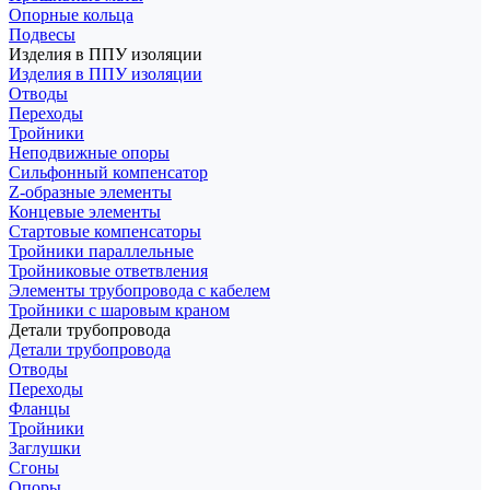
Опорные кольца
Подвесы
Изделия в ППУ изоляции
Изделия в ППУ изоляции
Отводы
Переходы
Тройники
Неподвижные опоры
Cильфонный компенсатор
Z-образные элементы
Концевые элементы
Стартовые компенсаторы
Тройники параллельные
Тройниковые ответвления
Элементы трубопровода с кабелем
Тройники с шаровым краном
Детали трубопровода
Детали трубопровода
Отводы
Переходы
Фланцы
Тройники
Заглушки
Сгоны
Опоры