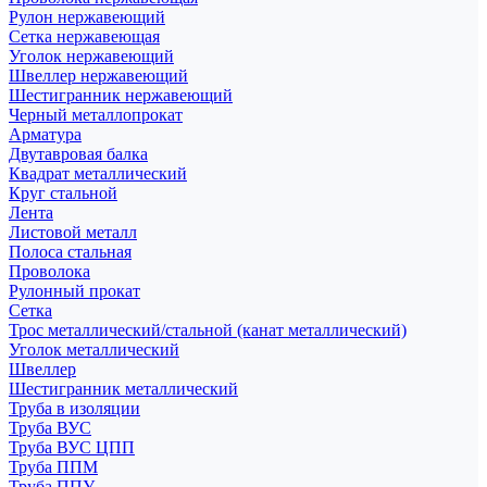
Рулон нержавеющий
Сетка нержавеющая
Уголок нержавеющий
Швеллер нержавеющий
Шестигранник нержавеющий
Черный металлопрокат
Арматура
Двутавровая балка
Квадрат металлический
Круг стальной
Лента
Листовой металл
Полоса стальная
Проволока
Рулонный прокат
Сетка
Трос металлический/стальной (канат металлический)
Уголок металлический
Швеллер
Шестигранник металлический
Труба в изоляции
Труба ВУС
Труба ВУС ЦПП
Труба ППМ
Труба ППУ