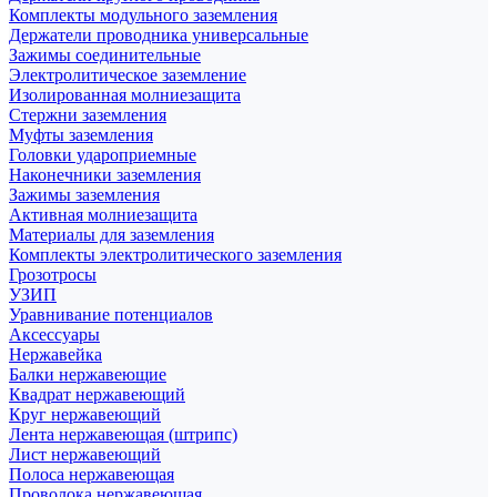
Комплекты модульного заземления
Держатели проводника универсальные
Зажимы соединительные
Электролитическое заземление
Изолированная молниезащита
Стержни заземления
Муфты заземления
Головки удароприемные
Наконечники заземления
Зажимы заземления
Активная молниезащита
Материалы для заземления
Комплекты электролитического заземления
Грозотросы
УЗИП
Уравнивание потенциалов
Аксессуары
Нержавейка
Балки нержавеющие
Квадрат нержавеющий
Круг нержавеющий
Лента нержавеющая (штрипс)
Лист нержавеющий
Полоса нержавеющая
Проволока нержавеющая