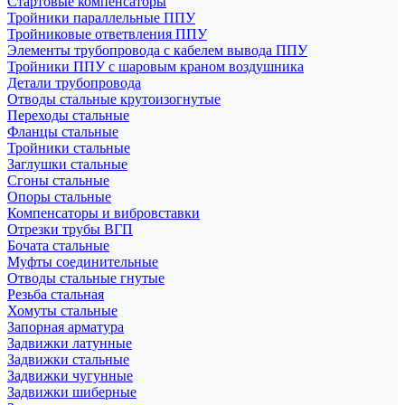
Стартовые компенсаторы
Тройники параллельные ППУ
Тройниковые ответвления ППУ
Элементы трубопровода с кабелем вывода ППУ
Тройники ППУ с шаровым краном воздушника
Детали трубопровода
Отводы стальные крутоизогнутые
Переходы стальные
Фланцы стальные
Тройники стальные
Заглушки стальные
Сгоны стальные
Опоры стальные
Компенсаторы и вибровставки
Отрезки трубы ВГП
Бочата стальные
Муфты соединительные
Отводы стальные гнутые
Резьба стальная
Хомуты стальные
Запорная арматура
Задвижки латунные
Задвижки стальные
Задвижки чугунные
Задвижки шиберные