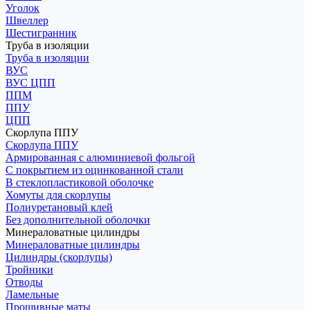
Уголок
Швеллер
Шестигранник
Труба в изоляции
Труба в изоляции
ВУС
ВУС ЦПП
ППМ
ППУ
ЦПП
Скорлупа ППУ
Скорлупа ППУ
Армированная с алюминиевой фольгой
С покрытием из оцинкованной стали
В стеклопластиковой оболочке
Хомуты для скорлупы
Полиуретановый клей
Без дополнительной оболочки
Минераловатные цилиндры
Минераловатные цилиндры
Цилиндры (скорлупы)
Тройники
Отводы
Ламельные
Прошивные маты