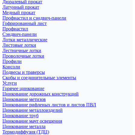
Дюралевый прокат
Латунный прокат
Медный прокат
Профнастил и сэндвич-панели
Гофрированный лист
Профнастил
Сэндвич-панели
Лотки металлические
Листовые лотки
Лестничные лотки
Проволочные лотки
Профили
Консоли
Подвесы и траверсы
Скобы и соединительные элементы
Услуги
Горячее цинкование
Цинкование дорожных конструкций
Цинкование метизов
Цинкование рифленых листов и листов ПВЛ
Цинкование металлоизделий
Цинкование труб
Цинкование мачт освещения
Цинкование металла
Термодиффузия (ТДЦ)