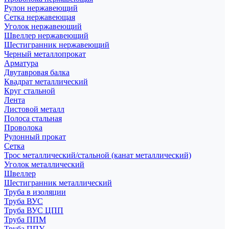
Рулон нержавеющий
Сетка нержавеющая
Уголок нержавеющий
Швеллер нержавеющий
Шестигранник нержавеющий
Черный металлопрокат
Арматура
Двутавровая балка
Квадрат металлический
Круг стальной
Лента
Листовой металл
Полоса стальная
Проволока
Рулонный прокат
Сетка
Трос металлический/стальной (канат металлический)
Уголок металлический
Швеллер
Шестигранник металлический
Труба в изоляции
Труба ВУС
Труба ВУС ЦПП
Труба ППМ
Труба ППУ