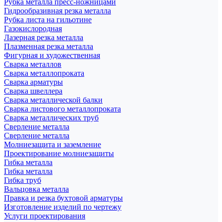
Рубка металла пресс-ножницами
Гидрообразивная резка металла
Рубка листа на гильотине
Газокислородная
Лазерная резка металла
Плазменная резка металла
Фигурная и художественная
Сварка металлов
Сварка металлопроката
Сварка арматуры
Сварка швеллера
Сварка металлической балки
Сварка листового металлопроката
Сварка металлических труб
Сверление металла
Сверление металла
Молниезащита и заземление
Проектирование молниезащиты
Гибка металла
Гибка металла
Гибка труб
Вальцовка металла
Правка и резка бухтовой арматуры
Изготовление изделий по чертежу
Услуги проектирования