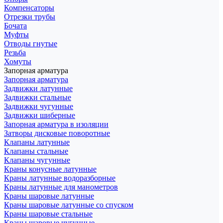
Компенсаторы
Отрезки трубы
Бочата
Муфты
Отводы гнутые
Резьба
Хомуты
Запорная арматура
Запорная арматура
Задвижки латунные
Задвижки стальные
Задвижки чугунные
Задвижки шиберные
Запорная арматура в изоляции
Затворы дисковые поворотные
Клапаны латунные
Клапаны стальные
Клапаны чугунные
Краны конусные латунные
Краны латунные водоразборные
Краны латунные для манометров
Краны шаровые латунные
Краны шаровые латунные со спуском
Краны шаровые стальные
Краны шаровые чугунные