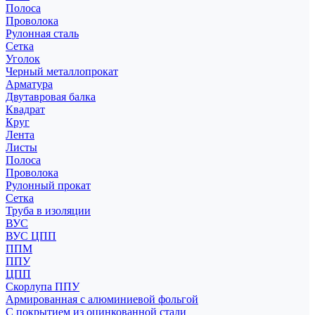
Полоса
Проволока
Рулонная сталь
Сетка
Уголок
Черный металлопрокат
Арматура
Двутавровая балка
Квадрат
Круг
Лента
Листы
Полоса
Проволока
Рулонный прокат
Сетка
Труба в изоляции
ВУС
ВУС ЦПП
ППМ
ППУ
ЦПП
Скорлупа ППУ
Армированная с алюминиевой фольгой
С покрытием из оцинкованной стали