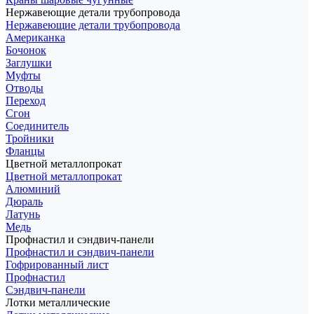
Нержавеющие детали трубопровода
Нержавеющие детали трубопровода
Американка
Бочонок
Заглушки
Муфты
Отводы
Переход
Сгон
Соединитель
Тройники
Фланцы
Цветной металлопрокат
Цветной металлопрокат
Алюминий
Дюраль
Латунь
Медь
Профнастил и сэндвич-панели
Профнастил и сэндвич-панели
Гофрированный лист
Профнастил
Сэндвич-панели
Лотки металлические