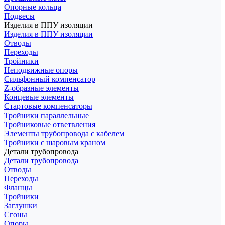
Опорные кольца
Подвесы
Изделия в ППУ изоляции
Изделия в ППУ изоляции
Отводы
Переходы
Тройники
Неподвижные опоры
Cильфонный компенсатор
Z-образные элементы
Концевые элементы
Стартовые компенсаторы
Тройники параллельные
Тройниковые ответвления
Элементы трубопровода с кабелем
Тройники с шаровым краном
Детали трубопровода
Детали трубопровода
Отводы
Переходы
Фланцы
Тройники
Заглушки
Сгоны
Опоры