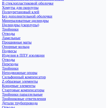
В стеклопластиковой оболочке
Хомуты для скорлупы
Полиуретановый клей
Без дополнительной оболочки
Минераловатные цилиндры
Цилиндры (скорлупы)
Тройники
Отводы
Ламельные
Прошивные маты
Опорные кольца
Подвесы
Изделия в ППУ изоляции
Отводы
Переходы
Тройники
Неподвижные опоры
Cильфонный компенсатор
Z-образные элементы
Концевые элементы
Стартовые компенсаторы
Тройники параллельные
Тройниковые ответвления
Детали трубопровода
Отводы