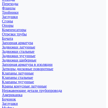
Переходы
Фланцы
Тройники
Заглушки
Сгоны
Опоры
Компенсаторы
Отрезки трубы
Бочата
Запорная арматура
Задвижки латунные
Задвижки стальные
Задвижки чугунные
Задвижки шиберные
Запорная арматура в изоляции
Затворы дисковые поворотные
Клапаны латунные
Клапаны стальные
Клапаны чугунные
Краны конусные латунные
Нержавеющие детали трубопровода
Американка
Бочонок
Заглушки
Муфты