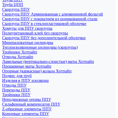
Труба ЦПП
Скорлупа ППУ
Скорлупа ППУ Армированная с алюминиевой фольгой
Скорлупа ППУ с покрытием из оцинкованной стали
Скорлупа ППУ в стеклопластиковой оболочке
Хомуты для ППУ скорлупы
Полиуретановый клей без скорлупы
Скорлупа ППУ без дополнительной оболочки
Минераловатные цилиндры
Теплоизоляционые цилиндры (скорлупы)
Тройники Хотпайп
Отводы Хотпайп
Ламельные (вертикально-слоистые) маты Хотпайп
Прошивные маты Хотпайп
Опорные (каркасные) кольца Хотпайп
Подвес для труб
Изделия в ППУ изоляции
Отводы ППУ
Переходы ППУ
Тройники ППУ
Неподвижные опоры ППУ
Cильфонный компенсатор ППУ
Z-образные элементы ППУ
Концевые элементы ППУ