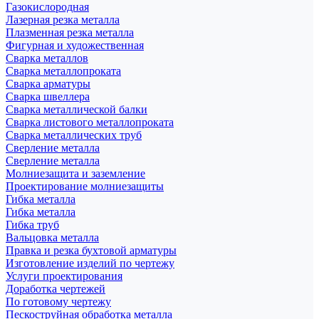
Газокислородная
Лазерная резка металла
Плазменная резка металла
Фигурная и художественная
Сварка металлов
Сварка металлопроката
Сварка арматуры
Сварка швеллера
Сварка металлической балки
Сварка листового металлопроката
Сварка металлических труб
Сверление металла
Сверление металла
Молниезащита и заземление
Проектирование молниезащиты
Гибка металла
Гибка металла
Гибка труб
Вальцовка металла
Правка и резка бухтовой арматуры
Изготовление изделий по чертежу
Услуги проектирования
Доработка чертежей
По готовому чертежу
Пескоструйная обработка металла