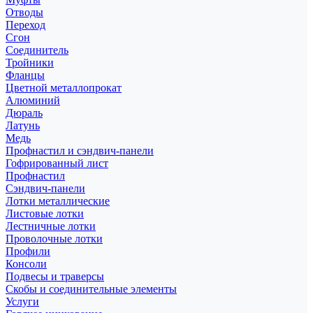
Отводы
Переход
Сгон
Соединитель
Тройники
Фланцы
Цветной металлопрокат
Алюминий
Дюраль
Латунь
Медь
Профнастил и сэндвич-панели
Гофрированный лист
Профнастил
Сэндвич-панели
Лотки металлические
Листовые лотки
Лестничные лотки
Проволочные лотки
Профили
Консоли
Подвесы и траверсы
Скобы и соединительные элементы
Услуги