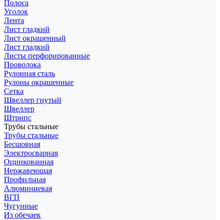
Полоса
Уголок
Лента
Лист гладкий
Лист окрашенный
Лист гладкий
Листы перфорированные
Проволока
Рулонная сталь
Рулоны окрашенные
Сетка
Швеллер гнутый
Швеллер
Штрипс
Трубы стальные
Трубы стальные
Бесшовная
Электросварная
Оцинкованная
Нержавеющая
Профильная
Алюминиевая
ВГП
Чугунные
Из обечаек