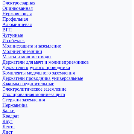
Электросварная
Оцинкованная
Нержавеющая
Профильная
Алюминиевая
ВГП
Чугунные
Из обечаек
Молниезащита и заземление
Молниеприемники
Мачты и молниеотводы
Держатели для мачт и молниеприемников
Держатели круглого проводника
Комплекты модульного заземления
Держатели проводника универсальные
Зажимы соединительные
Электролитическое заземление
Изолированная молниезащита
Стержни заземления
Нержавейка
Балки
Квадрат
Круг
Лента
Лист