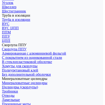
Уголок
Швеллер
Шестигранник
Труба в изоляции
Труба в изоляции
ВУС
ВУС ЦПП
ППМ
ППУ
ЦПП
Скорлупа ППУ
Скорлупа ППУ
Армированная с алюминиевой фольгой
С покрытием из оцинкованной стали
В стеклопластиковой оболочке
Хомуты для скорлупы
Полиуретановый клей
Без дополнительной оболочки
Минераловатные цилиндры
Минераловатные цилиндры
Цилиндры (скорлупы)
Тройники
Отводы
Ламельные
Прошивные маты