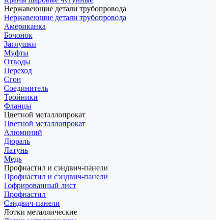
Нержавеющие детали трубопровода
Нержавеющие детали трубопровода
Американка
Бочонок
Заглушки
Муфты
Отводы
Переход
Сгон
Соединитель
Тройники
Фланцы
Цветной металлопрокат
Цветной металлопрокат
Алюминий
Дюраль
Латунь
Медь
Профнастил и сэндвич-панели
Профнастил и сэндвич-панели
Гофрированный лист
Профнастил
Сэндвич-панели
Лотки металлические