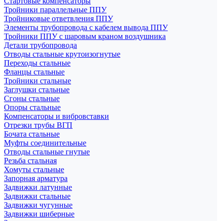
Стартовые компенсаторы
Тройники параллельные ППУ
Тройниковые ответвления ППУ
Элементы трубопровода с кабелем вывода ППУ
Тройники ППУ с шаровым краном воздушника
Детали трубопровода
Отводы стальные крутоизогнутые
Переходы стальные
Фланцы стальные
Тройники стальные
Заглушки стальные
Сгоны стальные
Опоры стальные
Компенсаторы и вибровставки
Отрезки трубы ВГП
Бочата стальные
Муфты соединительные
Отводы стальные гнутые
Резьба стальная
Хомуты стальные
Запорная арматура
Задвижки латунные
Задвижки стальные
Задвижки чугунные
Задвижки шиберные