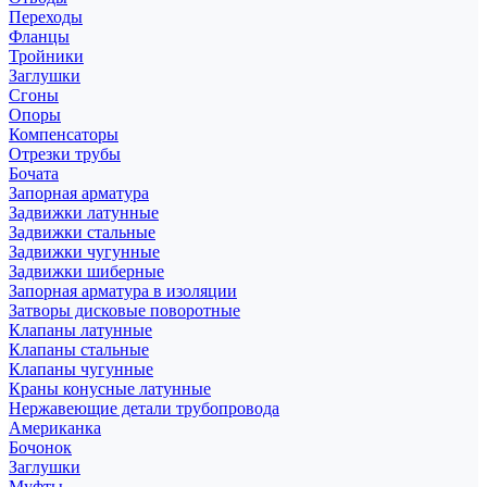
Переходы
Фланцы
Тройники
Заглушки
Сгоны
Опоры
Компенсаторы
Отрезки трубы
Бочата
Запорная арматура
Задвижки латунные
Задвижки стальные
Задвижки чугунные
Задвижки шиберные
Запорная арматура в изоляции
Затворы дисковые поворотные
Клапаны латунные
Клапаны стальные
Клапаны чугунные
Краны конусные латунные
Нержавеющие детали трубопровода
Американка
Бочонок
Заглушки
Муфты