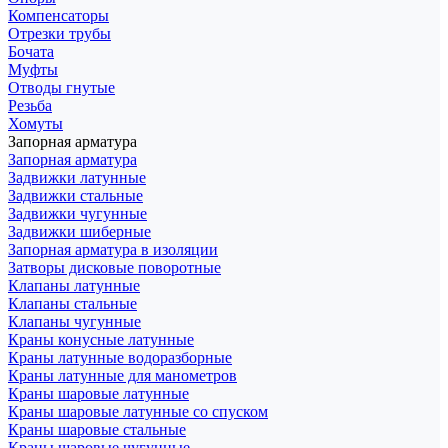
Компенсаторы
Отрезки трубы
Бочата
Муфты
Отводы гнутые
Резьба
Хомуты
Запорная арматура
Запорная арматура
Задвижки латунные
Задвижки стальные
Задвижки чугунные
Задвижки шиберные
Запорная арматура в изоляции
Затворы дисковые поворотные
Клапаны латунные
Клапаны стальные
Клапаны чугунные
Краны конусные латунные
Краны латунные водоразборные
Краны латунные для манометров
Краны шаровые латунные
Краны шаровые латунные со спуском
Краны шаровые стальные
Краны шаровые чугунные