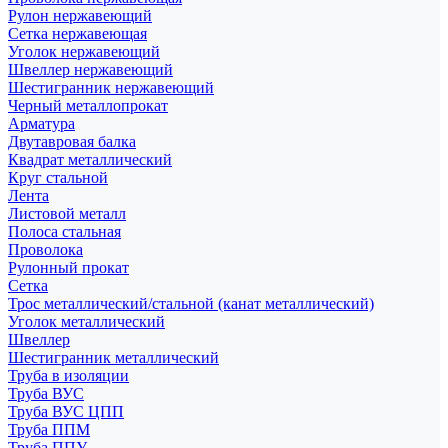
Рулон нержавеющий
Сетка нержавеющая
Уголок нержавеющий
Швеллер нержавеющий
Шестигранник нержавеющий
Черный металлопрокат
Арматура
Двутавровая балка
Квадрат металлический
Круг стальной
Лента
Листовой металл
Полоса стальная
Проволока
Рулонный прокат
Сетка
Трос металлический/стальной (канат металлический)
Уголок металлический
Швеллер
Шестигранник металлический
Труба в изоляции
Труба ВУС
Труба ВУС ЦПП
Труба ППМ
Труба ППУ