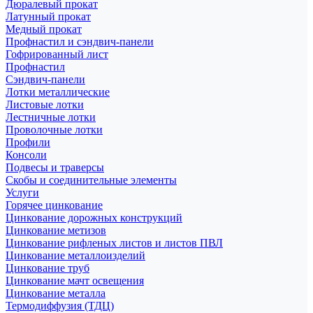
Дюралевый прокат
Латунный прокат
Медный прокат
Профнастил и сэндвич-панели
Гофрированный лист
Профнастил
Сэндвич-панели
Лотки металлические
Листовые лотки
Лестничные лотки
Проволочные лотки
Профили
Консоли
Подвесы и траверсы
Скобы и соединительные элементы
Услуги
Горячее цинкование
Цинкование дорожных конструкций
Цинкование метизов
Цинкование рифленых листов и листов ПВЛ
Цинкование металлоизделий
Цинкование труб
Цинкование мачт освещения
Цинкование металла
Термодиффузия (ТДЦ)