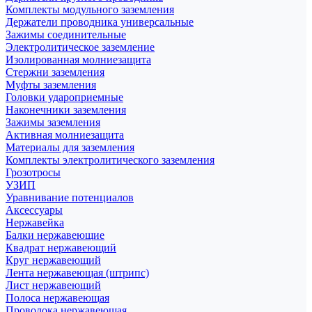
Комплекты модульного заземления
Держатели проводника универсальные
Зажимы соединительные
Электролитическое заземление
Изолированная молниезащита
Стержни заземления
Муфты заземления
Головки удароприемные
Наконечники заземления
Зажимы заземления
Активная молниезащита
Материалы для заземления
Комплекты электролитического заземления
Грозотросы
УЗИП
Уравнивание потенциалов
Аксессуары
Нержавейка
Балки нержавеющие
Квадрат нержавеющий
Круг нержавеющий
Лента нержавеющая (штрипс)
Лист нержавеющий
Полоса нержавеющая
Проволока нержавеющая