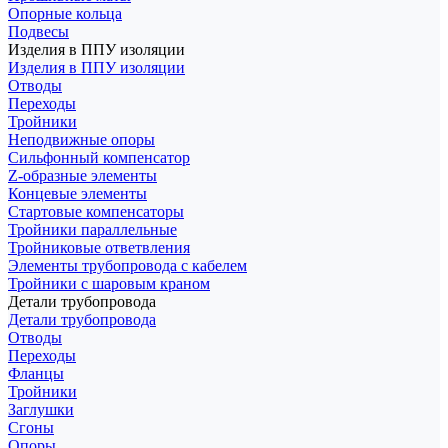
Опорные кольца
Подвесы
Изделия в ППУ изоляции
Изделия в ППУ изоляции
Отводы
Переходы
Тройники
Неподвижные опоры
Cильфонный компенсатор
Z-образные элементы
Концевые элементы
Стартовые компенсаторы
Тройники параллельные
Тройниковые ответвления
Элементы трубопровода с кабелем
Тройники с шаровым краном
Детали трубопровода
Детали трубопровода
Отводы
Переходы
Фланцы
Тройники
Заглушки
Сгоны
Опоры