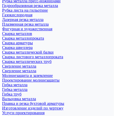
Рубка металла пресс-ножницами
Гидрообразивная резка металла
Рубка листа на гильотине
Газокислородная
Лазерная резка металла
Плазменная резка металла
Фигурная и художественная
Сварка металлов
Сварка металлопроката
Сварка арматуры
Сварка швеллера
Сварка металлической балки
Сварка листового металлопроката
Сварка металлических труб
Сверление металла
Сверление металла
Молниезащита и заземление
Проектирование молниезащиты
Гибка металла
Гибка металла
Гибка труб
Вальцовка металла
Правка и резка бухтовой арматуры
Изготовление изделий по чертежу
Услуги проектирования