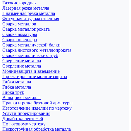
Газокислородная
Лазерная резка металла
Плазменная резка металла
Фигурная и художественная
Сварка металлов
Сварка металлопроката
Сварка арматуры
Сварка швеллера
Сварка металлической балки
Сварка листового металлопроката
Сварка металлических труб
Сверление металла
Сверление металла
Молниезащита и заземление
Проектирование молниезащиты
Гибка металла
Гибка металла
Гибка труб
Вальцовка металла
Правка и резка бухтовой арматуры
Изготовление изделий по чертежу
Услуги проектирования
Доработка чертежей
По готовому чертежу
Пескоструйная обработка металла