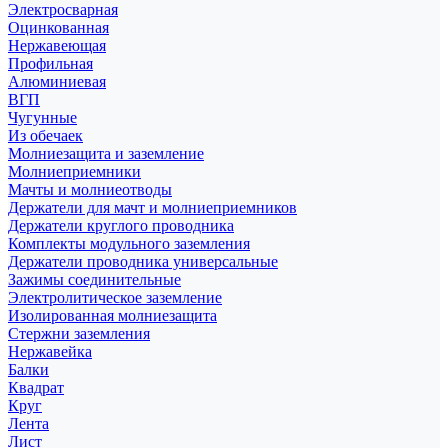
Электросварная
Оцинкованная
Нержавеющая
Профильная
Алюминиевая
ВГП
Чугунные
Из обечаек
Молниезащита и заземление
Молниеприемники
Мачты и молниеотводы
Держатели для мачт и молниеприемников
Держатели круглого проводника
Комплекты модульного заземления
Держатели проводника универсальные
Зажимы соединительные
Электролитическое заземление
Изолированная молниезащита
Стержни заземления
Нержавейка
Балки
Квадрат
Круг
Лента
Лист