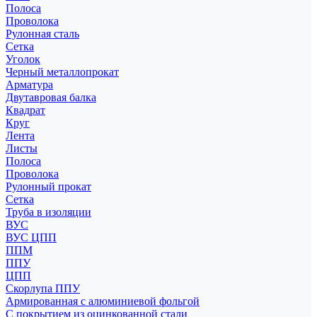
Полоса
Проволока
Рулонная сталь
Сетка
Уголок
Черный металлопрокат
Арматура
Двутавровая балка
Квадрат
Круг
Лента
Листы
Полоса
Проволока
Рулонный прокат
Сетка
Труба в изоляции
ВУС
ВУС ЦПП
ППМ
ППУ
ЦПП
Скорлупа ППУ
Армированная с алюминиевой фольгой
С покрытием из оцинкованной стали