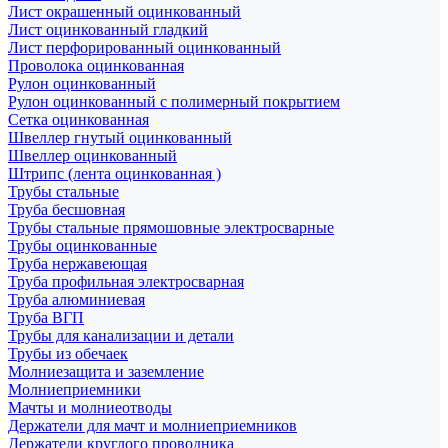
Лист окрашенный оцинкованный
Лист оцинкованный гладкий
Лист перфорированный оцинкованный
Проволока оцинкованная
Рулон оцинкованный
Рулон оцинкованный с полимерный покрытием
Сетка оцинкованная
Швеллер гнутый оцинкованный
Швеллер оцинкованный
Штрипс (лента оцинкованная )
Трубы стальные
Труба бесшовная
Трубы стальные прямошовные электросварные
Трубы оцинкованные
Труба нержавеющая
Труба профильная электросварная
Труба алюминиевая
Труба ВГП
Трубы для канализации и детали
Трубы из обечаек
Молниезащита и заземление
Молниеприемники
Мачты и молниеотводы
Держатели для мачт и молниеприемников
Держатели круглого проводника