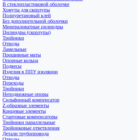
В стеклопластиковой оболочке
Хомуты для скорлупы
Полиуретановый клей
Без дополнительной оболочки
Минераловатные цилиндры
Цилиндры (скорлупы)
Тройники
Отводы
Ламельные
Прошивные маты
Опорные кольца
Подвесы
Изделия в ППУ изоляции
Отводы
Переходы
Тройники
Неподвижные опоры
Cильфонный компенсатор
Z-образные элементы
Концевые элементы
Стартовые компенсаторы
Тройники параллельные
Тройниковые ответвления
Детали трубопровода
Отводы