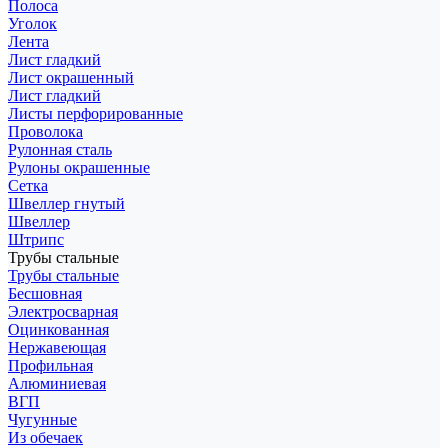
Полоса
Уголок
Лента
Лист гладкий
Лист окрашенный
Лист гладкий
Листы перфорированные
Проволока
Рулонная сталь
Рулоны окрашенные
Сетка
Швеллер гнутый
Швеллер
Штрипс
Трубы стальные
Трубы стальные
Бесшовная
Электросварная
Оцинкованная
Нержавеющая
Профильная
Алюминиевая
ВГП
Чугунные
Из обечаек