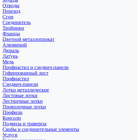
Отводы
Переход
Сгон
Соединитель
Тройники
Фланцы
Цветной металлопрокат
Алюминий
Дюраль
Латунь
Медь
Профнастил и сэндвич-панели
Гофрированный лист
Профнастил
Сэндвич-панели
Лотки металлические
Листовые лотки
Лестничные лотки
Проволочные лотки
Профили
Консоли
Подвесы и траверсы
Скобы и соединительные элементы
Услуги