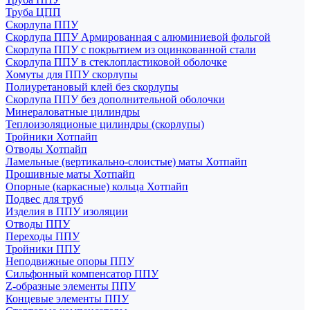
Труба ЦПП
Скорлупа ППУ
Скорлупа ППУ Армированная с алюминиевой фольгой
Скорлупа ППУ с покрытием из оцинкованной стали
Скорлупа ППУ в стеклопластиковой оболочке
Хомуты для ППУ скорлупы
Полиуретановый клей без скорлупы
Скорлупа ППУ без дополнительной оболочки
Минераловатные цилиндры
Теплоизоляционые цилиндры (скорлупы)
Тройники Хотпайп
Отводы Хотпайп
Ламельные (вертикально-слоистые) маты Хотпайп
Прошивные маты Хотпайп
Опорные (каркасные) кольца Хотпайп
Подвес для труб
Изделия в ППУ изоляции
Отводы ППУ
Переходы ППУ
Тройники ППУ
Неподвижные опоры ППУ
Cильфонный компенсатор ППУ
Z-образные элементы ППУ
Концевые элементы ППУ