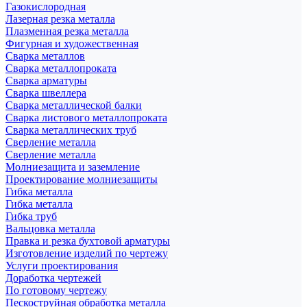
Газокислородная
Лазерная резка металла
Плазменная резка металла
Фигурная и художественная
Сварка металлов
Сварка металлопроката
Сварка арматуры
Сварка швеллера
Сварка металлической балки
Сварка листового металлопроката
Сварка металлических труб
Сверление металла
Сверление металла
Молниезащита и заземление
Проектирование молниезащиты
Гибка металла
Гибка металла
Гибка труб
Вальцовка металла
Правка и резка бухтовой арматуры
Изготовление изделий по чертежу
Услуги проектирования
Доработка чертежей
По готовому чертежу
Пескоструйная обработка металла