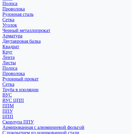
Полоса
Проволока
Рулонная сталь
Сетка
Уголок
Черный металлопрокат
Арматура
Двутавровая балка
Квадрат
Круг
Лента
Листы
Полоса
Проволока
Рулонный прокат
Сетка
Труба в изоляции
ВУС
ВУС ЦПП
ППМ
ППУ
ЦПП
Скорлупа ППУ
Армированная с алюминиевой фольгой
С покрытием из оцинкованной стали