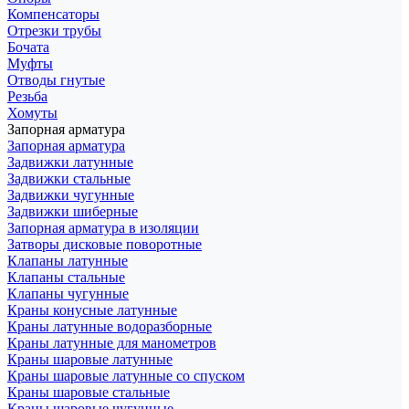
Компенсаторы
Отрезки трубы
Бочата
Муфты
Отводы гнутые
Резьба
Хомуты
Запорная арматура
Запорная арматура
Задвижки латунные
Задвижки стальные
Задвижки чугунные
Задвижки шиберные
Запорная арматура в изоляции
Затворы дисковые поворотные
Клапаны латунные
Клапаны стальные
Клапаны чугунные
Краны конусные латунные
Краны латунные водоразборные
Краны латунные для манометров
Краны шаровые латунные
Краны шаровые латунные со спуском
Краны шаровые стальные
Краны шаровые чугунные