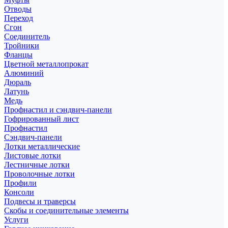
Отводы
Переход
Сгон
Соединитель
Тройники
Фланцы
Цветной металлопрокат
Алюминий
Дюраль
Латунь
Медь
Профнастил и сэндвич-панели
Гофрированный лист
Профнастил
Сэндвич-панели
Лотки металлические
Листовые лотки
Лестничные лотки
Проволочные лотки
Профили
Консоли
Подвесы и траверсы
Скобы и соединительные элементы
Услуги