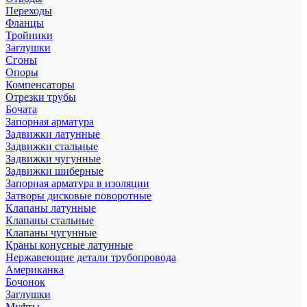
Переходы
Фланцы
Тройники
Заглушки
Сгоны
Опоры
Компенсаторы
Отрезки трубы
Бочата
Запорная арматура
Задвижки латунные
Задвижки стальные
Задвижки чугунные
Задвижки шиберные
Запорная арматура в изоляции
Затворы дисковые поворотные
Клапаны латунные
Клапаны стальные
Клапаны чугунные
Краны конусные латунные
Нержавеющие детали трубопровода
Американка
Бочонок
Заглушки
Муфты