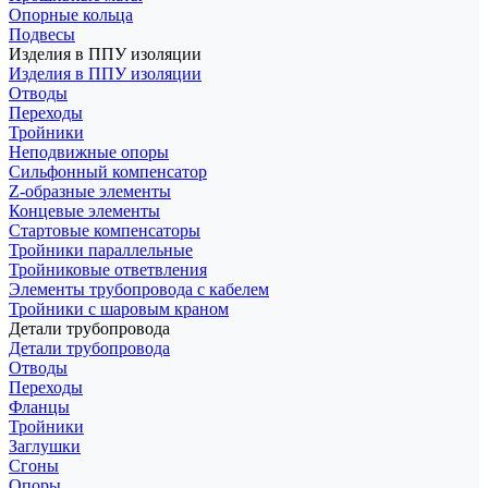
Опорные кольца
Подвесы
Изделия в ППУ изоляции
Изделия в ППУ изоляции
Отводы
Переходы
Тройники
Неподвижные опоры
Cильфонный компенсатор
Z-образные элементы
Концевые элементы
Стартовые компенсаторы
Тройники параллельные
Тройниковые ответвления
Элементы трубопровода с кабелем
Тройники с шаровым краном
Детали трубопровода
Детали трубопровода
Отводы
Переходы
Фланцы
Тройники
Заглушки
Сгоны
Опоры