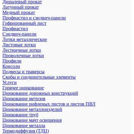
Дюралевый прокат
Латунный прокат
Медный прокат
Профнастил и сэндвич-панели
Гофрированный лист
Профнастил
Сэндвич-панели
Лотки металлические
Листовые лотки
Лестничные лотки
Проволочные лотки
Профили
Консоли
Подвесы и траверсы
Скобы и соединительные элементы
Услуги
Горячее цинкование
Цинкование дорожных конструкций
Цинкование метизов
Цинкование рифленых листов и листов ПВЛ
Цинкование металлоизделий
Цинкование труб
Цинкование мачт освещения
Цинкование металла
Термодиффузия (ТДЦ)