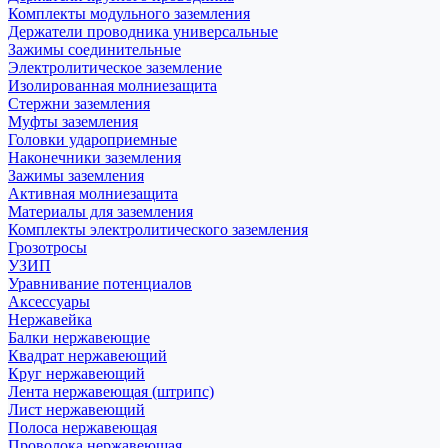
Комплекты модульного заземления
Держатели проводника универсальные
Зажимы соединительные
Электролитическое заземление
Изолированная молниезащита
Стержни заземления
Муфты заземления
Головки удароприемные
Наконечники заземления
Зажимы заземления
Активная молниезащита
Материалы для заземления
Комплекты электролитического заземления
Грозотросы
УЗИП
Уравнивание потенциалов
Аксессуары
Нержавейка
Балки нержавеющие
Квадрат нержавеющий
Круг нержавеющий
Лента нержавеющая (штрипс)
Лист нержавеющий
Полоса нержавеющая
Проволока нержавеющая