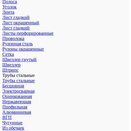
Полоса
Уголок
Лента
Лист гладкий
Лист окрашенный
Лист гладкий
Листы перфорированные
Проволока
Рулонная сталь
Рулоны окрашенные
Сетка
Швеллер гнутый
Швеллер
Штрипс
Трубы стальные
Трубы стальные
Бесшовная
Электросварная
Оцинкованная
Нержавеющая
Профильная
Алюминиевая
ВГП
Чугунные
Из обечаек