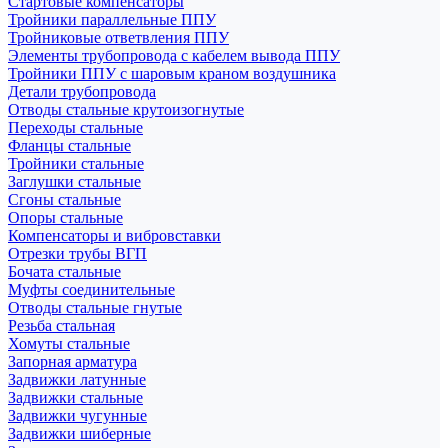
Стартовые компенсаторы
Тройники параллельные ППУ
Тройниковые ответвления ППУ
Элементы трубопровода с кабелем вывода ППУ
Тройники ППУ с шаровым краном воздушника
Детали трубопровода
Отводы стальные крутоизогнутые
Переходы стальные
Фланцы стальные
Тройники стальные
Заглушки стальные
Сгоны стальные
Опоры стальные
Компенсаторы и вибровставки
Отрезки трубы ВГП
Бочата стальные
Муфты соединительные
Отводы стальные гнутые
Резьба стальная
Хомуты стальные
Запорная арматура
Задвижки латунные
Задвижки стальные
Задвижки чугунные
Задвижки шиберные