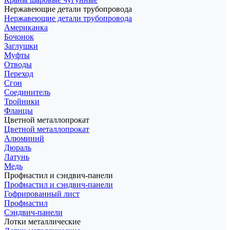
Нержавеющие детали трубопровода
Нержавеющие детали трубопровода
Американка
Бочонок
Заглушки
Муфты
Отводы
Переход
Сгон
Соединитель
Тройники
Фланцы
Цветной металлопрокат
Цветной металлопрокат
Алюминий
Дюраль
Латунь
Медь
Профнастил и сэндвич-панели
Профнастил и сэндвич-панели
Гофрированный лист
Профнастил
Сэндвич-панели
Лотки металлические