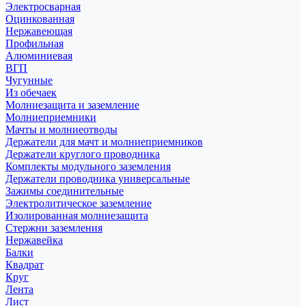
Электросварная
Оцинкованная
Нержавеющая
Профильная
Алюминиевая
ВГП
Чугунные
Из обечаек
Молниезащита и заземление
Молниеприемники
Мачты и молниеотводы
Держатели для мачт и молниеприемников
Держатели круглого проводника
Комплекты модульного заземления
Держатели проводника универсальные
Зажимы соединительные
Электролитическое заземление
Изолированная молниезащита
Стержни заземления
Нержавейка
Балки
Квадрат
Круг
Лента
Лист