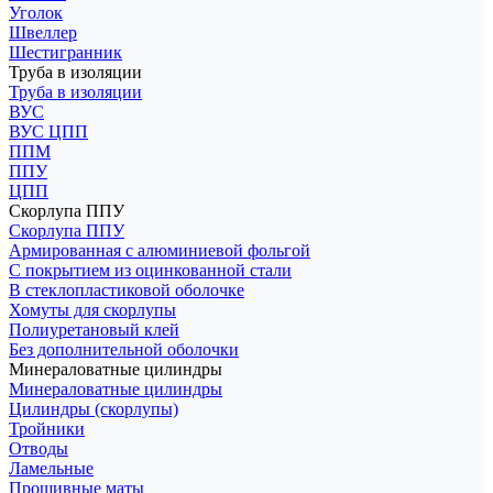
Уголок
Швеллер
Шестигранник
Труба в изоляции
Труба в изоляции
ВУС
ВУС ЦПП
ППМ
ППУ
ЦПП
Скорлупа ППУ
Скорлупа ППУ
Армированная с алюминиевой фольгой
С покрытием из оцинкованной стали
В стеклопластиковой оболочке
Хомуты для скорлупы
Полиуретановый клей
Без дополнительной оболочки
Минераловатные цилиндры
Минераловатные цилиндры
Цилиндры (скорлупы)
Тройники
Отводы
Ламельные
Прошивные маты