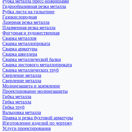
Рубка металла пресс-ножницами
Гидрообразивная резка металла
Рубка листа на гильотине
Газокислородная
Лазерная резка металла
Плазменная резка металла
Фигурная и художественная
Сварка металлов
Сварка металлопроката
Сварка арматуры
Сварка швеллера
Сварка металлической балки
Сварка листового металлопроката
Сварка металлических труб
Сверление металла
Сверление металла
Молниезащита и заземление
Проектирование молниезащиты
Гибка металла
Гибка металла
Гибка труб
Вальцовка металла
Правка и резка бухтовой арматуры
Изготовление изделий по чертежу
Услуги проектирования