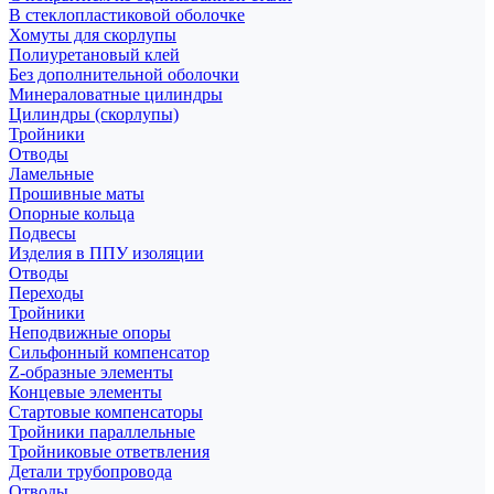
В стеклопластиковой оболочке
Хомуты для скорлупы
Полиуретановый клей
Без дополнительной оболочки
Минераловатные цилиндры
Цилиндры (скорлупы)
Тройники
Отводы
Ламельные
Прошивные маты
Опорные кольца
Подвесы
Изделия в ППУ изоляции
Отводы
Переходы
Тройники
Неподвижные опоры
Cильфонный компенсатор
Z-образные элементы
Концевые элементы
Стартовые компенсаторы
Тройники параллельные
Тройниковые ответвления
Детали трубопровода
Отводы