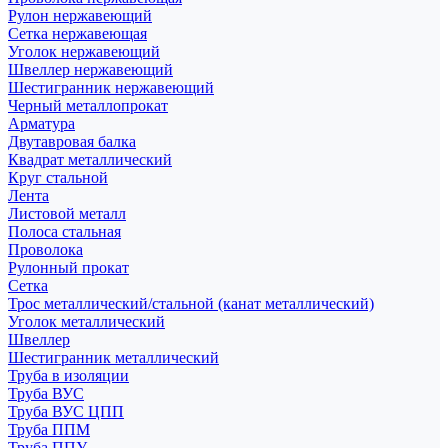
Рулон нержавеющий
Сетка нержавеющая
Уголок нержавеющий
Швеллер нержавеющий
Шестигранник нержавеющий
Черный металлопрокат
Арматура
Двутавровая балка
Квадрат металлический
Круг стальной
Лента
Листовой металл
Полоса стальная
Проволока
Рулонный прокат
Сетка
Трос металлический/стальной (канат металлический)
Уголок металлический
Швеллер
Шестигранник металлический
Труба в изоляции
Труба ВУС
Труба ВУС ЦПП
Труба ППМ
Труба ППУ