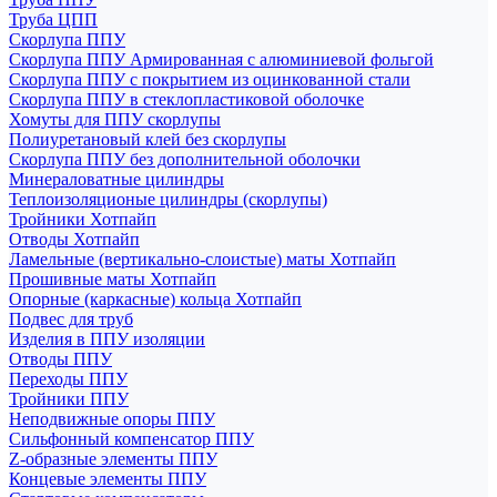
Труба ЦПП
Скорлупа ППУ
Скорлупа ППУ Армированная с алюминиевой фольгой
Скорлупа ППУ с покрытием из оцинкованной стали
Скорлупа ППУ в стеклопластиковой оболочке
Хомуты для ППУ скорлупы
Полиуретановый клей без скорлупы
Скорлупа ППУ без дополнительной оболочки
Минераловатные цилиндры
Теплоизоляционые цилиндры (скорлупы)
Тройники Хотпайп
Отводы Хотпайп
Ламельные (вертикально-слоистые) маты Хотпайп
Прошивные маты Хотпайп
Опорные (каркасные) кольца Хотпайп
Подвес для труб
Изделия в ППУ изоляции
Отводы ППУ
Переходы ППУ
Тройники ППУ
Неподвижные опоры ППУ
Cильфонный компенсатор ППУ
Z-образные элементы ППУ
Концевые элементы ППУ