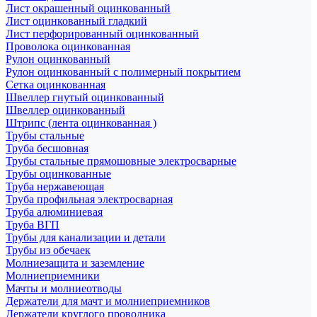
Лист окрашенный оцинкованный
Лист оцинкованный гладкий
Лист перфорированный оцинкованный
Проволока оцинкованная
Рулон оцинкованный
Рулон оцинкованный с полимерный покрытием
Сетка оцинкованная
Швеллер гнутый оцинкованный
Швеллер оцинкованный
Штрипс (лента оцинкованная )
Трубы стальные
Труба бесшовная
Трубы стальные прямошовные электросварные
Трубы оцинкованные
Труба нержавеющая
Труба профильная электросварная
Труба алюминиевая
Труба ВГП
Трубы для канализации и детали
Трубы из обечаек
Молниезащита и заземление
Молниеприемники
Мачты и молниеотводы
Держатели для мачт и молниеприемников
Держатели круглого проводника