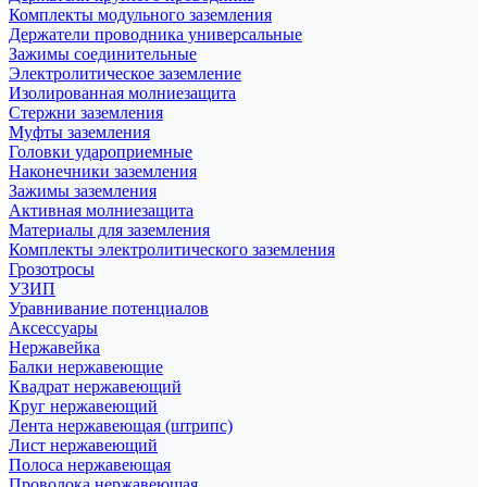
Комплекты модульного заземления
Держатели проводника универсальные
Зажимы соединительные
Электролитическое заземление
Изолированная молниезащита
Стержни заземления
Муфты заземления
Головки удароприемные
Наконечники заземления
Зажимы заземления
Активная молниезащита
Материалы для заземления
Комплекты электролитического заземления
Грозотросы
УЗИП
Уравнивание потенциалов
Аксессуары
Нержавейка
Балки нержавеющие
Квадрат нержавеющий
Круг нержавеющий
Лента нержавеющая (штрипс)
Лист нержавеющий
Полоса нержавеющая
Проволока нержавеющая