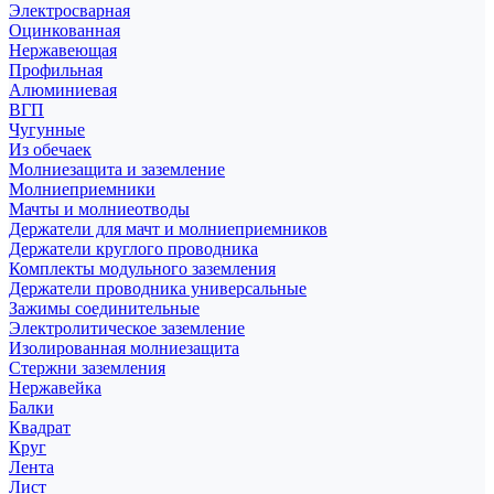
Электросварная
Оцинкованная
Нержавеющая
Профильная
Алюминиевая
ВГП
Чугунные
Из обечаек
Молниезащита и заземление
Молниеприемники
Мачты и молниеотводы
Держатели для мачт и молниеприемников
Держатели круглого проводника
Комплекты модульного заземления
Держатели проводника универсальные
Зажимы соединительные
Электролитическое заземление
Изолированная молниезащита
Стержни заземления
Нержавейка
Балки
Квадрат
Круг
Лента
Лист