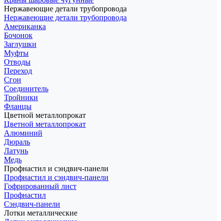
Нержавеющие детали трубопровода
Нержавеющие детали трубопровода
Американка
Бочонок
Заглушки
Муфты
Отводы
Переход
Сгон
Соединитель
Тройники
Фланцы
Цветной металлопрокат
Цветной металлопрокат
Алюминий
Дюраль
Латунь
Медь
Профнастил и сэндвич-панели
Профнастил и сэндвич-панели
Гофрированный лист
Профнастил
Сэндвич-панели
Лотки металлические