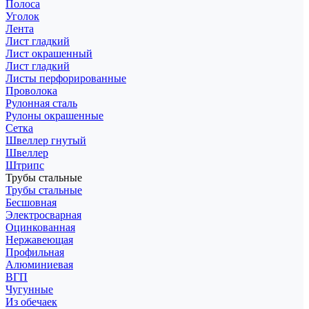
Полоса
Уголок
Лента
Лист гладкий
Лист окрашенный
Лист гладкий
Листы перфорированные
Проволока
Рулонная сталь
Рулоны окрашенные
Сетка
Швеллер гнутый
Швеллер
Штрипс
Трубы стальные
Трубы стальные
Бесшовная
Электросварная
Оцинкованная
Нержавеющая
Профильная
Алюминиевая
ВГП
Чугунные
Из обечаек