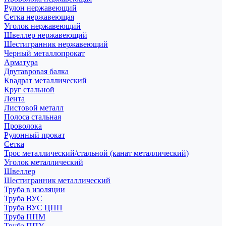
Рулон нержавеющий
Сетка нержавеющая
Уголок нержавеющий
Швеллер нержавеющий
Шестигранник нержавеющий
Черный металлопрокат
Арматура
Двутавровая балка
Квадрат металлический
Круг стальной
Лента
Листовой металл
Полоса стальная
Проволока
Рулонный прокат
Сетка
Трос металлический/стальной (канат металлический)
Уголок металлический
Швеллер
Шестигранник металлический
Труба в изоляции
Труба ВУС
Труба ВУС ЦПП
Труба ППМ
Труба ППУ