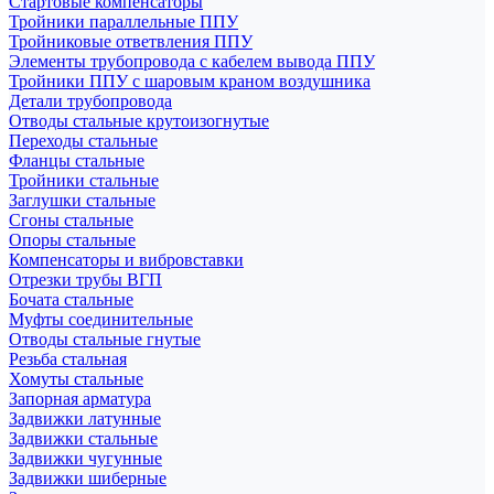
Стартовые компенсаторы
Тройники параллельные ППУ
Тройниковые ответвления ППУ
Элементы трубопровода с кабелем вывода ППУ
Тройники ППУ с шаровым краном воздушника
Детали трубопровода
Отводы стальные крутоизогнутые
Переходы стальные
Фланцы стальные
Тройники стальные
Заглушки стальные
Сгоны стальные
Опоры стальные
Компенсаторы и вибровставки
Отрезки трубы ВГП
Бочата стальные
Муфты соединительные
Отводы стальные гнутые
Резьба стальная
Хомуты стальные
Запорная арматура
Задвижки латунные
Задвижки стальные
Задвижки чугунные
Задвижки шиберные