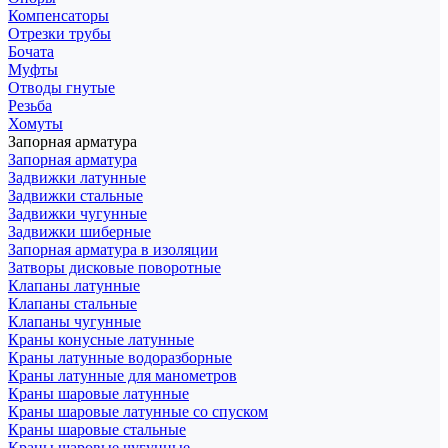
Компенсаторы
Отрезки трубы
Бочата
Муфты
Отводы гнутые
Резьба
Хомуты
Запорная арматура
Запорная арматура
Задвижки латунные
Задвижки стальные
Задвижки чугунные
Задвижки шиберные
Запорная арматура в изоляции
Затворы дисковые поворотные
Клапаны латунные
Клапаны стальные
Клапаны чугунные
Краны конусные латунные
Краны латунные водоразборные
Краны латунные для манометров
Краны шаровые латунные
Краны шаровые латунные со спуском
Краны шаровые стальные
Краны шаровые чугунные