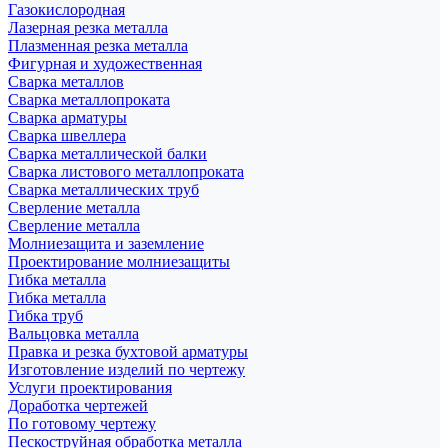
Газокислородная
Лазерная резка металла
Плазменная резка металла
Фигурная и художественная
Сварка металлов
Сварка металлопроката
Сварка арматуры
Сварка швеллера
Сварка металлической балки
Сварка листового металлопроката
Сварка металлических труб
Сверление металла
Сверление металла
Молниезащита и заземление
Проектирование молниезащиты
Гибка металла
Гибка металла
Гибка труб
Вальцовка металла
Правка и резка бухтовой арматуры
Изготовление изделий по чертежу
Услуги проектирования
Доработка чертежей
По готовому чертежу
Пескоструйная обработка металла