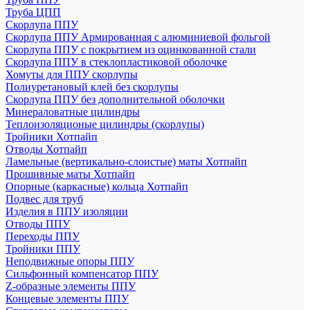
Труба ЦПП
Скорлупа ППУ
Скорлупа ППУ Армированная с алюминиевой фольгой
Скорлупа ППУ с покрытием из оцинкованной стали
Скорлупа ППУ в стеклопластиковой оболочке
Хомуты для ППУ скорлупы
Полиуретановый клей без скорлупы
Скорлупа ППУ без дополнительной оболочки
Минераловатные цилиндры
Теплоизоляционые цилиндры (скорлупы)
Тройники Хотпайп
Отводы Хотпайп
Ламельные (вертикально-слоистые) маты Хотпайп
Прошивные маты Хотпайп
Опорные (каркасные) кольца Хотпайп
Подвес для труб
Изделия в ППУ изоляции
Отводы ППУ
Переходы ППУ
Тройники ППУ
Неподвижные опоры ППУ
Cильфонный компенсатор ППУ
Z-образные элементы ППУ
Концевые элементы ППУ