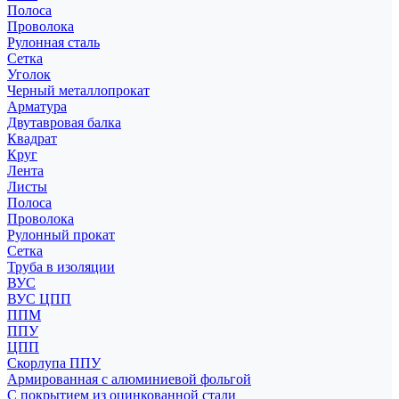
Полоса
Проволока
Рулонная сталь
Сетка
Уголок
Черный металлопрокат
Арматура
Двутавровая балка
Квадрат
Круг
Лента
Листы
Полоса
Проволока
Рулонный прокат
Сетка
Труба в изоляции
ВУС
ВУС ЦПП
ППМ
ППУ
ЦПП
Скорлупа ППУ
Армированная с алюминиевой фольгой
С покрытием из оцинкованной стали