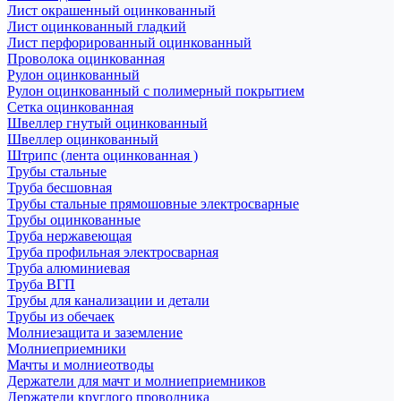
Лист окрашенный оцинкованный
Лист оцинкованный гладкий
Лист перфорированный оцинкованный
Проволока оцинкованная
Рулон оцинкованный
Рулон оцинкованный с полимерный покрытием
Сетка оцинкованная
Швеллер гнутый оцинкованный
Швеллер оцинкованный
Штрипс (лента оцинкованная )
Трубы стальные
Труба бесшовная
Трубы стальные прямошовные электросварные
Трубы оцинкованные
Труба нержавеющая
Труба профильная электросварная
Труба алюминиевая
Труба ВГП
Трубы для канализации и детали
Трубы из обечаек
Молниезащита и заземление
Молниеприемники
Мачты и молниеотводы
Держатели для мачт и молниеприемников
Держатели круглого проводника