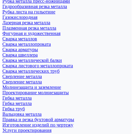
Рубка металла пресс-ножницами
Гидрообразивная резка металла
Рубка листа на гильотине
Газокислородная
Лазерная резка металла
Плазменная резка металла
Фигурная и художественная
Сварка металлов
Сварка металлопроката
Сварка арматуры
Сварка швеллера
Сварка металлической балки
Сварка листового металлопроката
Сварка металлических труб
Сверление металла
Сверление металла
Молниезащита и заземление
Проектирование молниезащиты
Гибка металла
Гибка металла
Гибка труб
Вальцовка металла
Правка и резка бухтовой арматуры
Изготовление изделий по чертежу
Услуги проектирования