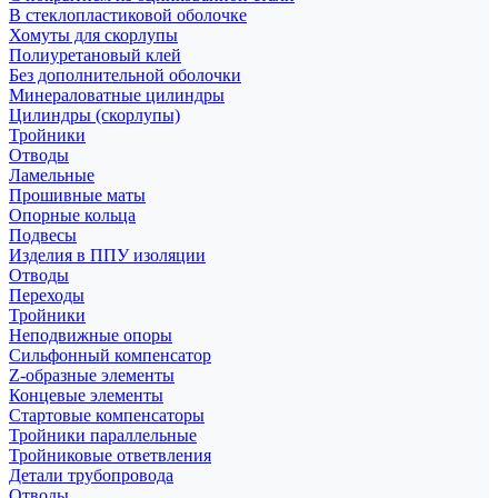
В стеклопластиковой оболочке
Хомуты для скорлупы
Полиуретановый клей
Без дополнительной оболочки
Минераловатные цилиндры
Цилиндры (скорлупы)
Тройники
Отводы
Ламельные
Прошивные маты
Опорные кольца
Подвесы
Изделия в ППУ изоляции
Отводы
Переходы
Тройники
Неподвижные опоры
Cильфонный компенсатор
Z-образные элементы
Концевые элементы
Стартовые компенсаторы
Тройники параллельные
Тройниковые ответвления
Детали трубопровода
Отводы