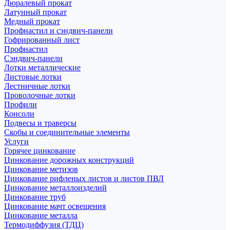
Дюралевый прокат
Латунный прокат
Медный прокат
Профнастил и сэндвич-панели
Гофрированный лист
Профнастил
Сэндвич-панели
Лотки металлические
Листовые лотки
Лестничные лотки
Проволочные лотки
Профили
Консоли
Подвесы и траверсы
Скобы и соединительные элементы
Услуги
Горячее цинкование
Цинкование дорожных конструкций
Цинкование метизов
Цинкование рифленых листов и листов ПВЛ
Цинкование металлоизделий
Цинкование труб
Цинкование мачт освещения
Цинкование металла
Термодиффузия (ТДЦ)