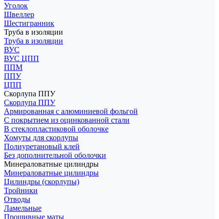
Уголок
Швеллер
Шестигранник
Труба в изоляции
Труба в изоляции
ВУС
ВУС ЦПП
ППМ
ППУ
ЦПП
Скорлупа ППУ
Скорлупа ППУ
Армированная с алюминиевой фольгой
С покрытием из оцинкованной стали
В стеклопластиковой оболочке
Хомуты для скорлупы
Полиуретановый клей
Без дополнительной оболочки
Минераловатные цилиндры
Минераловатные цилиндры
Цилиндры (скорлупы)
Тройники
Отводы
Ламельные
Прошивные маты