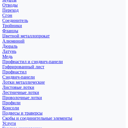
Отводы
Переход
Сгон
Соединитель
Тройники
Фланцы
Цветной металлопрокат
Алюминий
Дюраль
Латунь
Медь
Профнастил и сэндвич-панели
Гофрированный лист
Профнастил
Сэндвич-панели
Лотки металлические
Листовые лотки
Лестничные лотки
Проволочные лотки
Профили
Консоли
Подвесы и траверсы
Скобы и соединительные элементы
Услуги