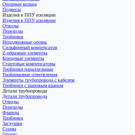
Опорные кольца
Подвесы
Изделия в ППУ изоляции
Изделия в ППУ изоляции
Отводы
Переходы
Тройники
Неподвижные опоры
Cильфонный компенсатор
Z-образные элементы
Концевые элементы
Стартовые компенсаторы
Тройники параллельные
Тройниковые ответвления
Элементы трубопровода с кабелем
Тройники с шаровым краном
Детали трубопровода
Детали трубопровода
Отводы
Переходы
Фланцы
Тройники
Заглушки
Сгоны
Опоры