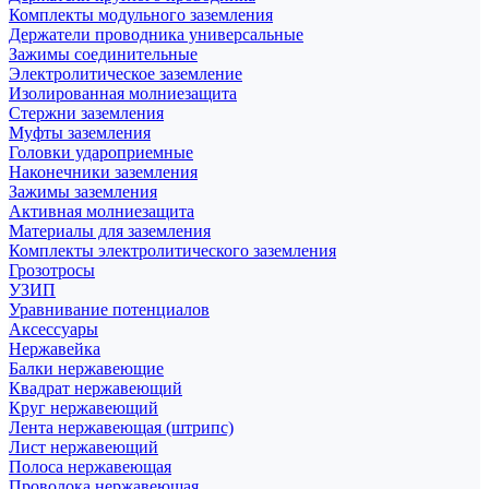
Комплекты модульного заземления
Держатели проводника универсальные
Зажимы соединительные
Электролитическое заземление
Изолированная молниезащита
Стержни заземления
Муфты заземления
Головки удароприемные
Наконечники заземления
Зажимы заземления
Активная молниезащита
Материалы для заземления
Комплекты электролитического заземления
Грозотросы
УЗИП
Уравнивание потенциалов
Аксессуары
Нержавейка
Балки нержавеющие
Квадрат нержавеющий
Круг нержавеющий
Лента нержавеющая (штрипс)
Лист нержавеющий
Полоса нержавеющая
Проволока нержавеющая