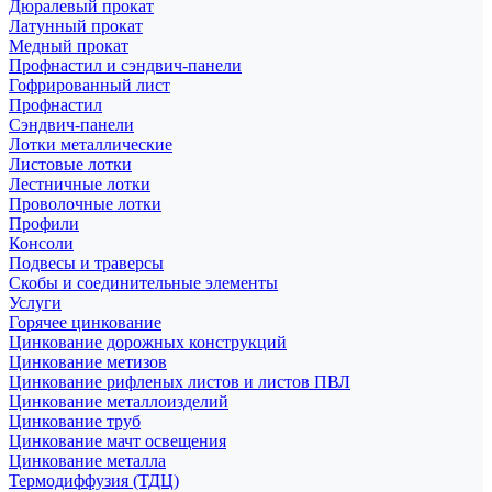
Дюралевый прокат
Латунный прокат
Медный прокат
Профнастил и сэндвич-панели
Гофрированный лист
Профнастил
Сэндвич-панели
Лотки металлические
Листовые лотки
Лестничные лотки
Проволочные лотки
Профили
Консоли
Подвесы и траверсы
Скобы и соединительные элементы
Услуги
Горячее цинкование
Цинкование дорожных конструкций
Цинкование метизов
Цинкование рифленых листов и листов ПВЛ
Цинкование металлоизделий
Цинкование труб
Цинкование мачт освещения
Цинкование металла
Термодиффузия (ТДЦ)