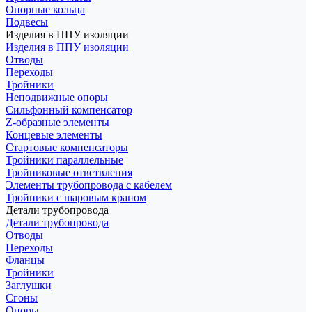
Опорные кольца
Подвесы
Изделия в ППУ изоляции
Изделия в ППУ изоляции
Отводы
Переходы
Тройники
Неподвижные опоры
Cильфонный компенсатор
Z-образные элементы
Концевые элементы
Стартовые компенсаторы
Тройники параллельные
Тройниковые ответвления
Элементы трубопровода с кабелем
Тройники с шаровым краном
Детали трубопровода
Детали трубопровода
Отводы
Переходы
Фланцы
Тройники
Заглушки
Сгоны
Опоры