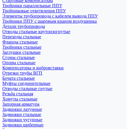
Стартовые компенсаторы
Тройники параллельные ППУ
Тройниковые ответвления ППУ
Элементы трубопровода с кабелем вывода ППУ
Тройники ППУ с шаровым краном воздушника
Детали трубопровода
Отводы стальные крутоизогнутые
Переходы стальные
Фланцы стальные
Тройники стальные
Заглушки стальные
Сгоны стальные
Опоры стальные
Компенсаторы и вибровставки
Отрезки трубы ВГП
Бочата стальные
Муфты соединительные
Отводы стальные гнутые
Резьба стальная
Хомуты стальные
Запорная арматура
Задвижки латунные
Задвижки стальные
Задвижки чугунные
Задвижки шиберные