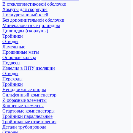
В стеклопластиковой оболочке
Хомуты для скорлупы
Полиуретановый клей
Без дополнительной оболочки
Минераловатные цилиндры
Цилиндры (скорлупы)
Тройники
Отводы
Ламельные
Прошивные маты
Опорные кольца
Подвесы
Изделия в ППУ изоляции
Отводы
Переходы
Тройники
Неподвижные опоры
Cильфонный компенсатор
Z-образные элементы
Концевые элементы
Стартовые компенсаторы
Тройники параллельные
Тройниковые ответвления
Детали трубопровода
Отводы