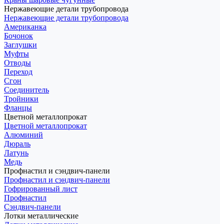
Нержавеющие детали трубопровода
Нержавеющие детали трубопровода
Американка
Бочонок
Заглушки
Муфты
Отводы
Переход
Сгон
Соединитель
Тройники
Фланцы
Цветной металлопрокат
Цветной металлопрокат
Алюминий
Дюраль
Латунь
Медь
Профнастил и сэндвич-панели
Профнастил и сэндвич-панели
Гофрированный лист
Профнастил
Сэндвич-панели
Лотки металлические