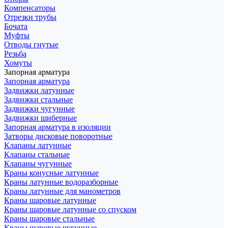
Компенсаторы
Отрезки трубы
Бочата
Муфты
Отводы гнутые
Резьба
Хомуты
Запорная арматура
Запорная арматура
Задвижки латунные
Задвижки стальные
Задвижки чугунные
Задвижки шиберные
Запорная арматура в изоляции
Затворы дисковые поворотные
Клапаны латунные
Клапаны стальные
Клапаны чугунные
Краны конусные латунные
Краны латунные водоразборные
Краны латунные для манометров
Краны шаровые латунные
Краны шаровые латунные со спуском
Краны шаровые стальные
Краны шаровые чугунные