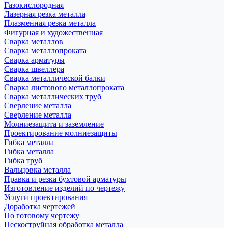
Газокислородная
Лазерная резка металла
Плазменная резка металла
Фигурная и художественная
Сварка металлов
Сварка металлопроката
Сварка арматуры
Сварка швеллера
Сварка металлической балки
Сварка листового металлопроката
Сварка металлических труб
Сверление металла
Сверление металла
Молниезащита и заземление
Проектирование молниезащиты
Гибка металла
Гибка металла
Гибка труб
Вальцовка металла
Правка и резка бухтовой арматуры
Изготовление изделий по чертежу
Услуги проектирования
Доработка чертежей
По готовому чертежу
Пескоструйная обработка металла