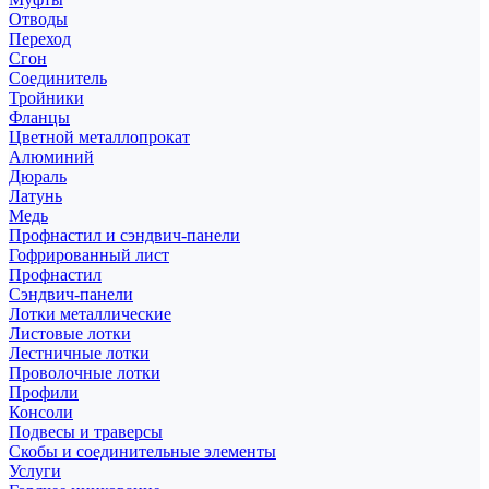
Отводы
Переход
Сгон
Соединитель
Тройники
Фланцы
Цветной металлопрокат
Алюминий
Дюраль
Латунь
Медь
Профнастил и сэндвич-панели
Гофрированный лист
Профнастил
Сэндвич-панели
Лотки металлические
Листовые лотки
Лестничные лотки
Проволочные лотки
Профили
Консоли
Подвесы и траверсы
Скобы и соединительные элементы
Услуги