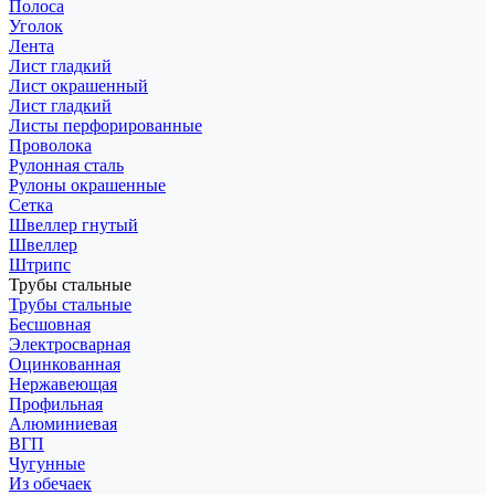
Полоса
Уголок
Лента
Лист гладкий
Лист окрашенный
Лист гладкий
Листы перфорированные
Проволока
Рулонная сталь
Рулоны окрашенные
Сетка
Швеллер гнутый
Швеллер
Штрипс
Трубы стальные
Трубы стальные
Бесшовная
Электросварная
Оцинкованная
Нержавеющая
Профильная
Алюминиевая
ВГП
Чугунные
Из обечаек