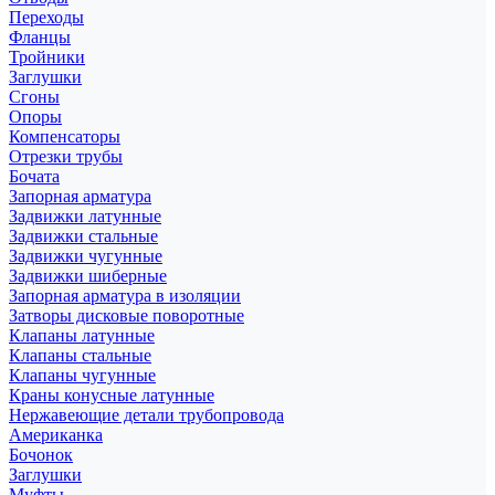
Переходы
Фланцы
Тройники
Заглушки
Сгоны
Опоры
Компенсаторы
Отрезки трубы
Бочата
Запорная арматура
Задвижки латунные
Задвижки стальные
Задвижки чугунные
Задвижки шиберные
Запорная арматура в изоляции
Затворы дисковые поворотные
Клапаны латунные
Клапаны стальные
Клапаны чугунные
Краны конусные латунные
Нержавеющие детали трубопровода
Американка
Бочонок
Заглушки
Муфты