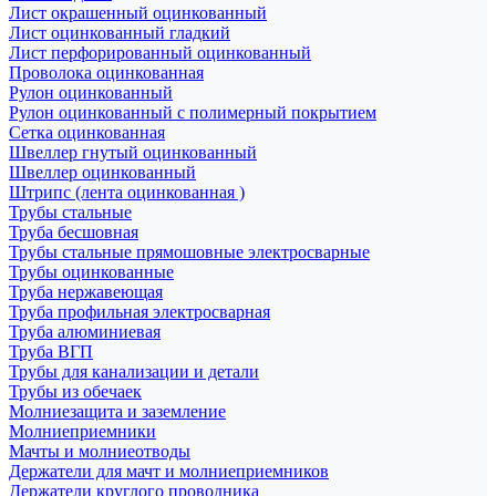
Лист окрашенный оцинкованный
Лист оцинкованный гладкий
Лист перфорированный оцинкованный
Проволока оцинкованная
Рулон оцинкованный
Рулон оцинкованный с полимерный покрытием
Сетка оцинкованная
Швеллер гнутый оцинкованный
Швеллер оцинкованный
Штрипс (лента оцинкованная )
Трубы стальные
Труба бесшовная
Трубы стальные прямошовные электросварные
Трубы оцинкованные
Труба нержавеющая
Труба профильная электросварная
Труба алюминиевая
Труба ВГП
Трубы для канализации и детали
Трубы из обечаек
Молниезащита и заземление
Молниеприемники
Мачты и молниеотводы
Держатели для мачт и молниеприемников
Держатели круглого проводника