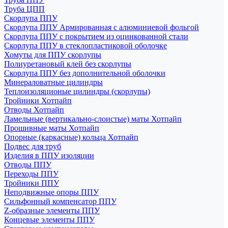
Труба ЦПП
Скорлупа ППУ
Скорлупа ППУ Армированная с алюминиевой фольгой
Скорлупа ППУ с покрытием из оцинкованной стали
Скорлупа ППУ в стеклопластиковой оболочке
Хомуты для ППУ скорлупы
Полиуретановый клей без скорлупы
Скорлупа ППУ без дополнительной оболочки
Минераловатные цилиндры
Теплоизоляционые цилиндры (скорлупы)
Тройники Хотпайп
Отводы Хотпайп
Ламельные (вертикально-слоистые) маты Хотпайп
Прошивные маты Хотпайп
Опорные (каркасные) кольца Хотпайп
Подвес для труб
Изделия в ППУ изоляции
Отводы ППУ
Переходы ППУ
Тройники ППУ
Неподвижные опоры ППУ
Cильфонный компенсатор ППУ
Z-образные элементы ППУ
Концевые элементы ППУ