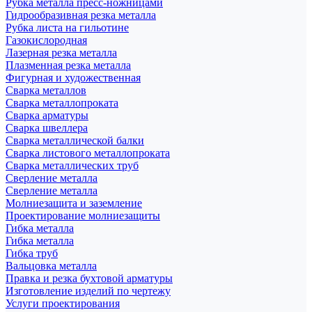
Рубка металла пресс-ножницами
Гидрообразивная резка металла
Рубка листа на гильотине
Газокислородная
Лазерная резка металла
Плазменная резка металла
Фигурная и художественная
Сварка металлов
Сварка металлопроката
Сварка арматуры
Сварка швеллера
Сварка металлической балки
Сварка листового металлопроката
Сварка металлических труб
Сверление металла
Сверление металла
Молниезащита и заземление
Проектирование молниезащиты
Гибка металла
Гибка металла
Гибка труб
Вальцовка металла
Правка и резка бухтовой арматуры
Изготовление изделий по чертежу
Услуги проектирования