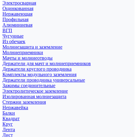
Электросварная
Оцинкованная
Нержавеющая
Профильная
Алюминиевая
ВГП
Чугунные
Из обечаек
Молниезащита и заземление
Молниеприемники
Мачты и молниеотводы
Держатели для мачт и молниеприемников
Держатели круглого проводника
Комплекты модульного заземления
Держатели проводника универсальные
Зажимы соединительные
Электролитическое заземление
Изолированная молниезащита
Стержни заземления
Нержавейка
Балки
Квадрат
Круг
Лента
Лист