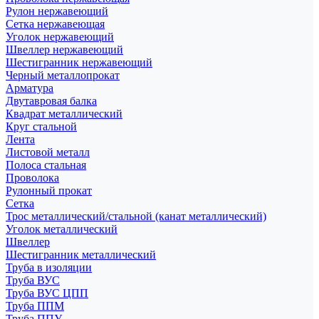
Рулон нержавеющий
Сетка нержавеющая
Уголок нержавеющий
Швеллер нержавеющий
Шестигранник нержавеющий
Черный металлопрокат
Арматура
Двутавровая балка
Квадрат металлический
Круг стальной
Лента
Листовой металл
Полоса стальная
Проволока
Рулонный прокат
Сетка
Трос металлический/стальной (канат металлический)
Уголок металлический
Швеллер
Шестигранник металлический
Труба в изоляции
Труба ВУС
Труба ВУС ЦПП
Труба ППМ
Труба ППУ