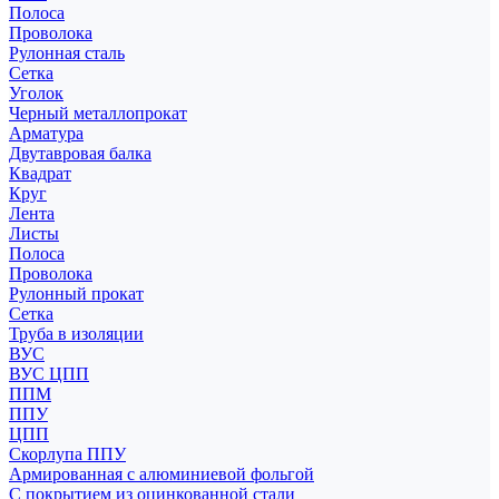
Полоса
Проволока
Рулонная сталь
Сетка
Уголок
Черный металлопрокат
Арматура
Двутавровая балка
Квадрат
Круг
Лента
Листы
Полоса
Проволока
Рулонный прокат
Сетка
Труба в изоляции
ВУС
ВУС ЦПП
ППМ
ППУ
ЦПП
Скорлупа ППУ
Армированная с алюминиевой фольгой
С покрытием из оцинкованной стали