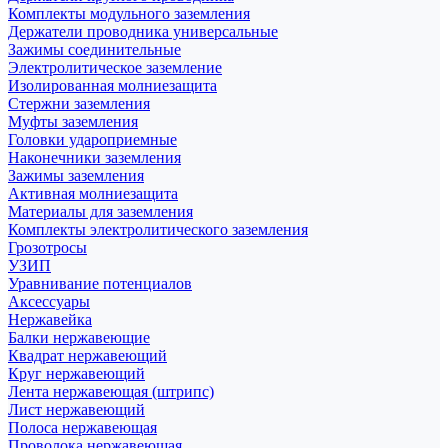
Комплекты модульного заземления
Держатели проводника универсальные
Зажимы соединительные
Электролитическое заземление
Изолированная молниезащита
Стержни заземления
Муфты заземления
Головки удароприемные
Наконечники заземления
Зажимы заземления
Активная молниезащита
Материалы для заземления
Комплекты электролитического заземления
Грозотросы
УЗИП
Уравнивание потенциалов
Аксессуары
Нержавейка
Балки нержавеющие
Квадрат нержавеющий
Круг нержавеющий
Лента нержавеющая (штрипс)
Лист нержавеющий
Полоса нержавеющая
Проволока нержавеющая