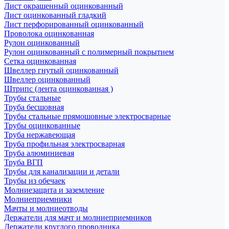
Лист окрашенный оцинкованный
Лист оцинкованный гладкий
Лист перфорированный оцинкованный
Проволока оцинкованная
Рулон оцинкованный
Рулон оцинкованный с полимерный покрытием
Сетка оцинкованная
Швеллер гнутый оцинкованный
Швеллер оцинкованный
Штрипс (лента оцинкованная )
Трубы стальные
Труба бесшовная
Трубы стальные прямошовные электросварные
Трубы оцинкованные
Труба нержавеющая
Труба профильная электросварная
Труба алюминиевая
Труба ВГП
Трубы для канализации и детали
Трубы из обечаек
Молниезащита и заземление
Молниеприемники
Мачты и молниеотводы
Держатели для мачт и молниеприемников
Держатели круглого проводника