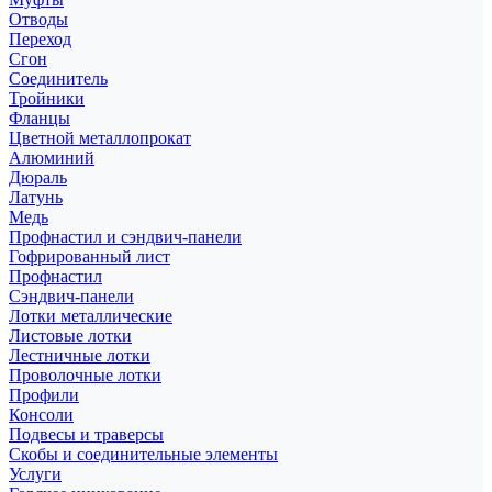
Отводы
Переход
Сгон
Соединитель
Тройники
Фланцы
Цветной металлопрокат
Алюминий
Дюраль
Латунь
Медь
Профнастил и сэндвич-панели
Гофрированный лист
Профнастил
Сэндвич-панели
Лотки металлические
Листовые лотки
Лестничные лотки
Проволочные лотки
Профили
Консоли
Подвесы и траверсы
Скобы и соединительные элементы
Услуги