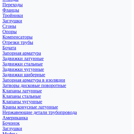
Переходы
Фланцы
Тройники
Заглушки
Сгоны
Опоры
Компенсаторы
Отрезки трубы
Бочата
Запорная арматура
Задвижки латунные
Задвижки стальные
Задвижки чугунные
Задвижки шиберные
Запорная арматура в изоляции
Затворы дисковые поворотные
Клапаны латунные
Клапаны стальные
Клапаны чугунные
Краны конусные латунные
Нержавеющие детали трубопровода
Американка
Бочонок
Заглушки
Муфты