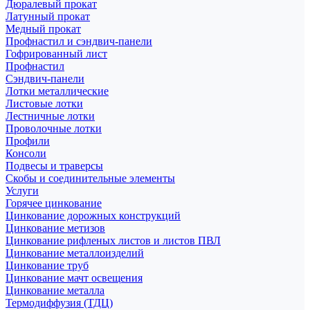
Дюралевый прокат
Латунный прокат
Медный прокат
Профнастил и сэндвич-панели
Гофрированный лист
Профнастил
Сэндвич-панели
Лотки металлические
Листовые лотки
Лестничные лотки
Проволочные лотки
Профили
Консоли
Подвесы и траверсы
Скобы и соединительные элементы
Услуги
Горячее цинкование
Цинкование дорожных конструкций
Цинкование метизов
Цинкование рифленых листов и листов ПВЛ
Цинкование металлоизделий
Цинкование труб
Цинкование мачт освещения
Цинкование металла
Термодиффузия (ТДЦ)