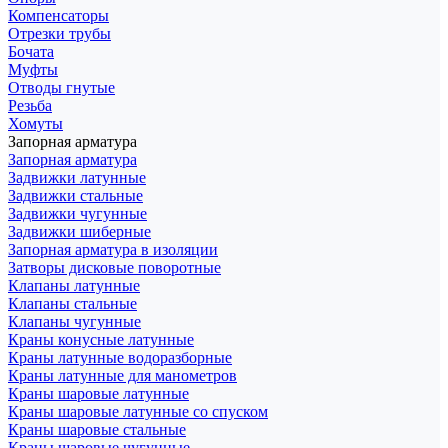
Компенсаторы
Отрезки трубы
Бочата
Муфты
Отводы гнутые
Резьба
Хомуты
Запорная арматура
Запорная арматура
Задвижки латунные
Задвижки стальные
Задвижки чугунные
Задвижки шиберные
Запорная арматура в изоляции
Затворы дисковые поворотные
Клапаны латунные
Клапаны стальные
Клапаны чугунные
Краны конусные латунные
Краны латунные водоразборные
Краны латунные для манометров
Краны шаровые латунные
Краны шаровые латунные со спуском
Краны шаровые стальные
Краны шаровые чугунные