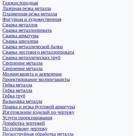
Газокислородная
Лазерная резка металла
Плазменная резка металла
Фигурная и художественная
Сварка металлов
Сварка металлопроката
Сварка арматуры
Сварка швеллера
Сварка металлической балки
Сварка листового металлопроката
Сварка металлических труб
Сверление металла
Сверление металла
Молниезащита и заземление
Проектирование молниезащиты
Гибка металла
Гибка металла
Гибка труб
Вальцовка металла
Правка и резка бухтовой арматуры
Изготовление изделий по чертежу
Услуги проектирования
Доработка чертежей
По готовому чертежу
Пескоструйная обработка металла