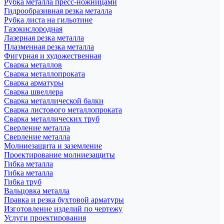
Рубка металла пресс-ножницами
Гидрообразивная резка металла
Рубка листа на гильотине
Газокислородная
Лазерная резка металла
Плазменная резка металла
Фигурная и художественная
Сварка металлов
Сварка металлопроката
Сварка арматуры
Сварка швеллера
Сварка металлической балки
Сварка листового металлопроката
Сварка металлических труб
Сверление металла
Сверление металла
Молниезащита и заземление
Проектирование молниезащиты
Гибка металла
Гибка металла
Гибка труб
Вальцовка металла
Правка и резка бухтовой арматуры
Изготовление изделий по чертежу
Услуги проектирования