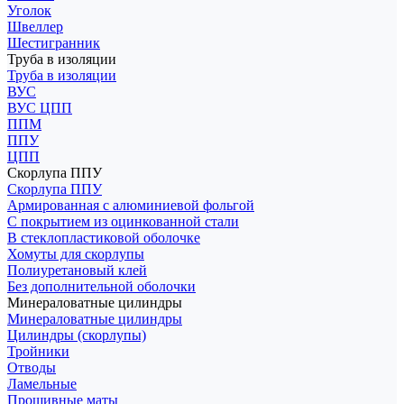
Уголок
Швеллер
Шестигранник
Труба в изоляции
Труба в изоляции
ВУС
ВУС ЦПП
ППМ
ППУ
ЦПП
Скорлупа ППУ
Скорлупа ППУ
Армированная с алюминиевой фольгой
С покрытием из оцинкованной стали
В стеклопластиковой оболочке
Хомуты для скорлупы
Полиуретановый клей
Без дополнительной оболочки
Минераловатные цилиндры
Минераловатные цилиндры
Цилиндры (скорлупы)
Тройники
Отводы
Ламельные
Прошивные маты