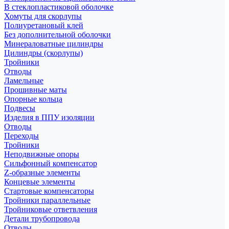
В стеклопластиковой оболочке
Хомуты для скорлупы
Полиуретановый клей
Без дополнительной оболочки
Минераловатные цилиндры
Цилиндры (скорлупы)
Тройники
Отводы
Ламельные
Прошивные маты
Опорные кольца
Подвесы
Изделия в ППУ изоляции
Отводы
Переходы
Тройники
Неподвижные опоры
Cильфонный компенсатор
Z-образные элементы
Концевые элементы
Стартовые компенсаторы
Тройники параллельные
Тройниковые ответвления
Детали трубопровода
Отводы