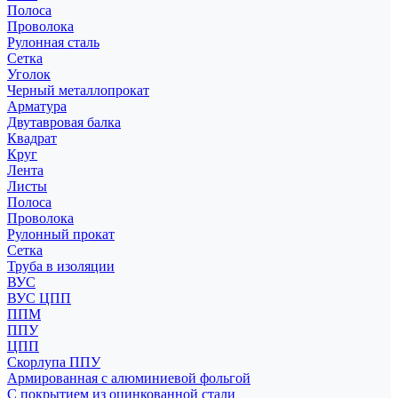
Полоса
Проволока
Рулонная сталь
Сетка
Уголок
Черный металлопрокат
Арматура
Двутавровая балка
Квадрат
Круг
Лента
Листы
Полоса
Проволока
Рулонный прокат
Сетка
Труба в изоляции
ВУС
ВУС ЦПП
ППМ
ППУ
ЦПП
Скорлупа ППУ
Армированная с алюминиевой фольгой
С покрытием из оцинкованной стали