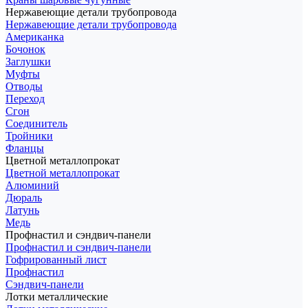
Нержавеющие детали трубопровода
Нержавеющие детали трубопровода
Американка
Бочонок
Заглушки
Муфты
Отводы
Переход
Сгон
Соединитель
Тройники
Фланцы
Цветной металлопрокат
Цветной металлопрокат
Алюминий
Дюраль
Латунь
Медь
Профнастил и сэндвич-панели
Профнастил и сэндвич-панели
Гофрированный лист
Профнастил
Сэндвич-панели
Лотки металлические