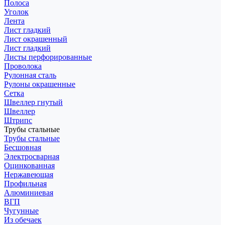
Полоса
Уголок
Лента
Лист гладкий
Лист окрашенный
Лист гладкий
Листы перфорированные
Проволока
Рулонная сталь
Рулоны окрашенные
Сетка
Швеллер гнутый
Швеллер
Штрипс
Трубы стальные
Трубы стальные
Бесшовная
Электросварная
Оцинкованная
Нержавеющая
Профильная
Алюминиевая
ВГП
Чугунные
Из обечаек