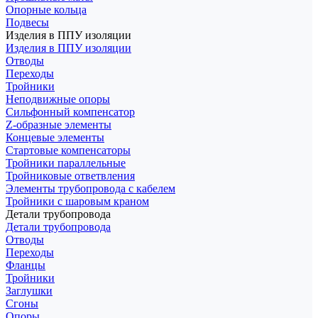
Опорные кольца
Подвесы
Изделия в ППУ изоляции
Изделия в ППУ изоляции
Отводы
Переходы
Тройники
Неподвижные опоры
Cильфонный компенсатор
Z-образные элементы
Концевые элементы
Стартовые компенсаторы
Тройники параллельные
Тройниковые ответвления
Элементы трубопровода с кабелем
Тройники с шаровым краном
Детали трубопровода
Детали трубопровода
Отводы
Переходы
Фланцы
Тройники
Заглушки
Сгоны
Опоры