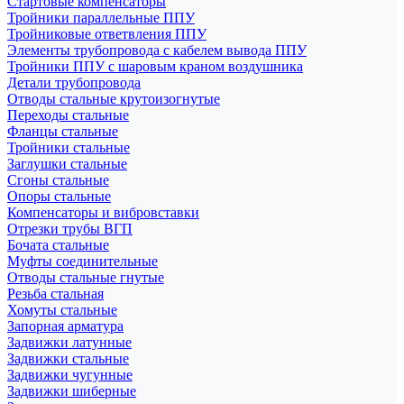
Стартовые компенсаторы
Тройники параллельные ППУ
Тройниковые ответвления ППУ
Элементы трубопровода с кабелем вывода ППУ
Тройники ППУ с шаровым краном воздушника
Детали трубопровода
Отводы стальные крутоизогнутые
Переходы стальные
Фланцы стальные
Тройники стальные
Заглушки стальные
Сгоны стальные
Опоры стальные
Компенсаторы и вибровставки
Отрезки трубы ВГП
Бочата стальные
Муфты соединительные
Отводы стальные гнутые
Резьба стальная
Хомуты стальные
Запорная арматура
Задвижки латунные
Задвижки стальные
Задвижки чугунные
Задвижки шиберные