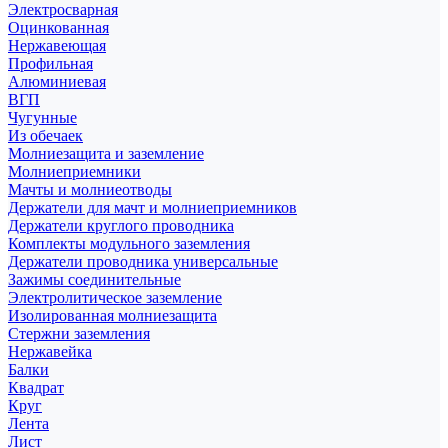
Электросварная
Оцинкованная
Нержавеющая
Профильная
Алюминиевая
ВГП
Чугунные
Из обечаек
Молниезащита и заземление
Молниеприемники
Мачты и молниеотводы
Держатели для мачт и молниеприемников
Держатели круглого проводника
Комплекты модульного заземления
Держатели проводника универсальные
Зажимы соединительные
Электролитическое заземление
Изолированная молниезащита
Стержни заземления
Нержавейка
Балки
Квадрат
Круг
Лента
Лист