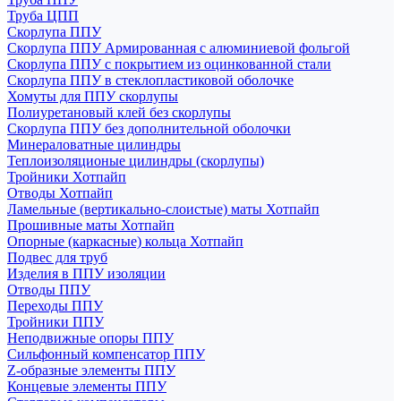
Труба ЦПП
Скорлупа ППУ
Скорлупа ППУ Армированная с алюминиевой фольгой
Скорлупа ППУ с покрытием из оцинкованной стали
Скорлупа ППУ в стеклопластиковой оболочке
Хомуты для ППУ скорлупы
Полиуретановый клей без скорлупы
Скорлупа ППУ без дополнительной оболочки
Минераловатные цилиндры
Теплоизоляционые цилиндры (скорлупы)
Тройники Хотпайп
Отводы Хотпайп
Ламельные (вертикально-слоистые) маты Хотпайп
Прошивные маты Хотпайп
Опорные (каркасные) кольца Хотпайп
Подвес для труб
Изделия в ППУ изоляции
Отводы ППУ
Переходы ППУ
Тройники ППУ
Неподвижные опоры ППУ
Cильфонный компенсатор ППУ
Z-образные элементы ППУ
Концевые элементы ППУ