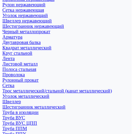
Рулон нержавеющий
Сетка нержавеющая
Уголок нержавеющий
Швеллер нержавеющий
Шестигранник нержавеющий
Черный металлопрокат
Арматура
Двутавровая балка
Квадрат металлический
Круг стальной
Лента
Листовой металл
Полоса стальная
Проволока
Рулонный прокат
Сетка
Трос металлический/стальной (канат металлический)
Уголок металлический
Швеллер
Шестигранник металлический
Труба в изоляции
Труба ВУС
Труба ВУС ЦПП
Труба ППМ
Труба ППУ