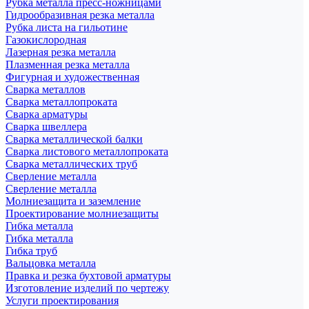
Рубка металла пресс-ножницами
Гидрообразивная резка металла
Рубка листа на гильотине
Газокислородная
Лазерная резка металла
Плазменная резка металла
Фигурная и художественная
Сварка металлов
Сварка металлопроката
Сварка арматуры
Сварка швеллера
Сварка металлической балки
Сварка листового металлопроката
Сварка металлических труб
Сверление металла
Сверление металла
Молниезащита и заземление
Проектирование молниезащиты
Гибка металла
Гибка металла
Гибка труб
Вальцовка металла
Правка и резка бухтовой арматуры
Изготовление изделий по чертежу
Услуги проектирования