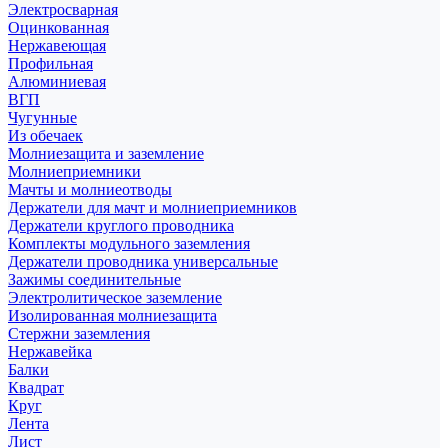
Электросварная
Оцинкованная
Нержавеющая
Профильная
Алюминиевая
ВГП
Чугунные
Из обечаек
Молниезащита и заземление
Молниеприемники
Мачты и молниеотводы
Держатели для мачт и молниеприемников
Держатели круглого проводника
Комплекты модульного заземления
Держатели проводника универсальные
Зажимы соединительные
Электролитическое заземление
Изолированная молниезащита
Стержни заземления
Нержавейка
Балки
Квадрат
Круг
Лента
Лист