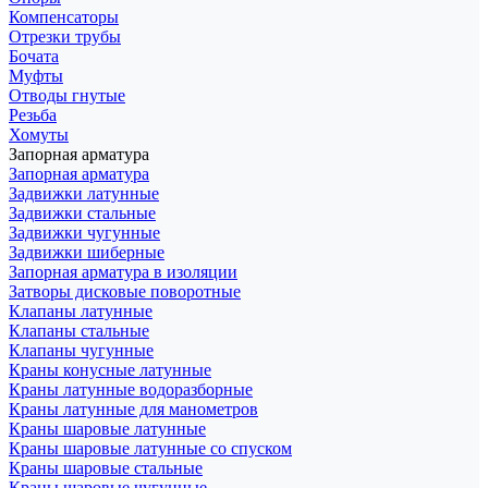
Компенсаторы
Отрезки трубы
Бочата
Муфты
Отводы гнутые
Резьба
Хомуты
Запорная арматура
Запорная арматура
Задвижки латунные
Задвижки стальные
Задвижки чугунные
Задвижки шиберные
Запорная арматура в изоляции
Затворы дисковые поворотные
Клапаны латунные
Клапаны стальные
Клапаны чугунные
Краны конусные латунные
Краны латунные водоразборные
Краны латунные для манометров
Краны шаровые латунные
Краны шаровые латунные со спуском
Краны шаровые стальные
Краны шаровые чугунные