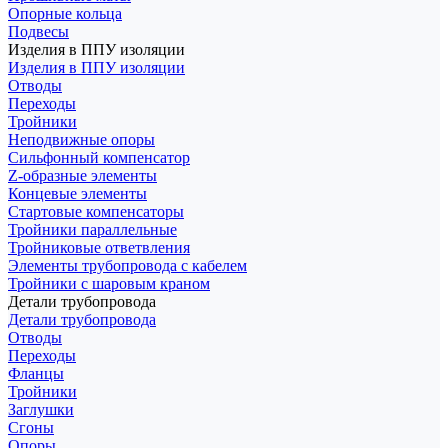
Опорные кольца
Подвесы
Изделия в ППУ изоляции
Изделия в ППУ изоляции
Отводы
Переходы
Тройники
Неподвижные опоры
Cильфонный компенсатор
Z-образные элементы
Концевые элементы
Стартовые компенсаторы
Тройники параллельные
Тройниковые ответвления
Элементы трубопровода с кабелем
Тройники с шаровым краном
Детали трубопровода
Детали трубопровода
Отводы
Переходы
Фланцы
Тройники
Заглушки
Сгоны
Опоры