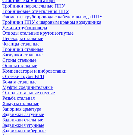
Стартовые компенсаторы
Тройники параллельные ППУ
Тройниковые ответвления ППУ
Элементы трубопровода с кабелем вывода ППУ
Тройники ППУ с шаровым краном воздушника
Детали трубопровода
Отводы стальные крутоизогнутые
Переходы стальные
Фланцы стальные
Тройники стальные
Заглушки стальные
Сгоны стальные
Опоры стальные
Компенсаторы и вибровставки
Отрезки трубы ВГП
Бочата стальные
Муфты соединительные
Отводы стальные гнутые
Резьба стальная
Хомуты стальные
Запорная арматура
Задвижки латунные
Задвижки стальные
Задвижки чугунные
Задвижки шиберные