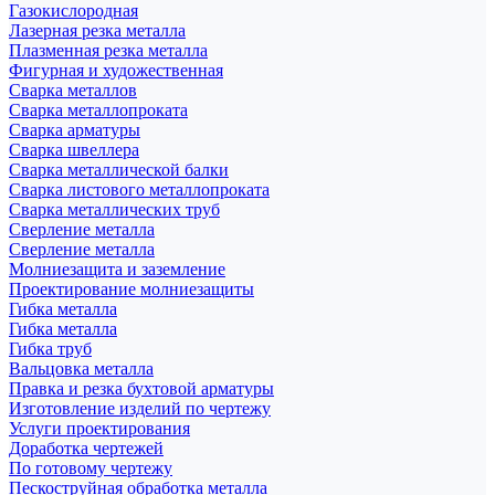
Газокислородная
Лазерная резка металла
Плазменная резка металла
Фигурная и художественная
Сварка металлов
Сварка металлопроката
Сварка арматуры
Сварка швеллера
Сварка металлической балки
Сварка листового металлопроката
Сварка металлических труб
Сверление металла
Сверление металла
Молниезащита и заземление
Проектирование молниезащиты
Гибка металла
Гибка металла
Гибка труб
Вальцовка металла
Правка и резка бухтовой арматуры
Изготовление изделий по чертежу
Услуги проектирования
Доработка чертежей
По готовому чертежу
Пескоструйная обработка металла