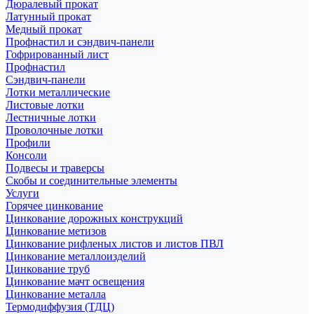
Дюралевый прокат
Латунный прокат
Медный прокат
Профнастил и сэндвич-панели
Гофрированный лист
Профнастил
Сэндвич-панели
Лотки металлические
Листовые лотки
Лестничные лотки
Проволочные лотки
Профили
Консоли
Подвесы и траверсы
Скобы и соединительные элементы
Услуги
Горячее цинкование
Цинкование дорожных конструкций
Цинкование метизов
Цинкование рифленых листов и листов ПВЛ
Цинкование металлоизделий
Цинкование труб
Цинкование мачт освещения
Цинкование металла
Термодиффузия (ТДЦ)