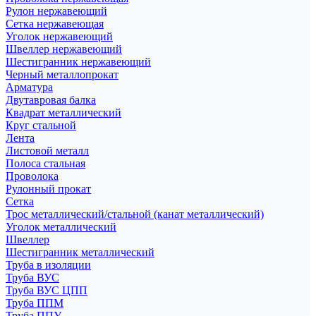
Рулон нержавеющий
Сетка нержавеющая
Уголок нержавеющий
Швеллер нержавеющий
Шестигранник нержавеющий
Черный металлопрокат
Арматура
Двутавровая балка
Квадрат металлический
Круг стальной
Лента
Листовой металл
Полоса стальная
Проволока
Рулонный прокат
Сетка
Трос металлический/стальной (канат металлический)
Уголок металлический
Швеллер
Шестигранник металлический
Труба в изоляции
Труба ВУС
Труба ВУС ЦПП
Труба ППМ
Труба ППУ