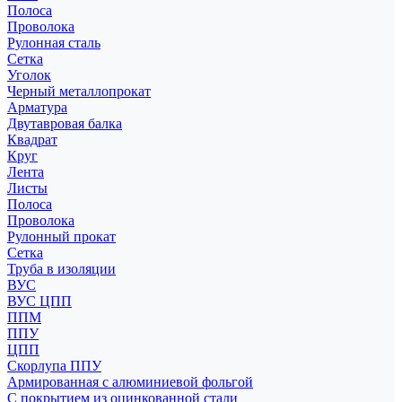
Полоса
Проволока
Рулонная сталь
Сетка
Уголок
Черный металлопрокат
Арматура
Двутавровая балка
Квадрат
Круг
Лента
Листы
Полоса
Проволока
Рулонный прокат
Сетка
Труба в изоляции
ВУС
ВУС ЦПП
ППМ
ППУ
ЦПП
Скорлупа ППУ
Армированная с алюминиевой фольгой
С покрытием из оцинкованной стали