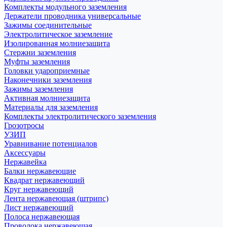
Комплекты модульного заземления
Держатели проводника универсальные
Зажимы соединительные
Электролитическое заземление
Изолированная молниезащита
Стержни заземления
Муфты заземления
Головки удароприемные
Наконечники заземления
Зажимы заземления
Активная молниезащита
Материалы для заземления
Комплекты электролитического заземления
Грозотросы
УЗИП
Уравнивание потенциалов
Аксессуары
Нержавейка
Балки нержавеющие
Квадрат нержавеющий
Круг нержавеющий
Лента нержавеющая (штрипс)
Лист нержавеющий
Полоса нержавеющая
Проволока нержавеющая