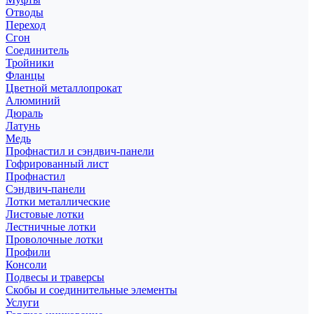
Отводы
Переход
Сгон
Соединитель
Тройники
Фланцы
Цветной металлопрокат
Алюминий
Дюраль
Латунь
Медь
Профнастил и сэндвич-панели
Гофрированный лист
Профнастил
Сэндвич-панели
Лотки металлические
Листовые лотки
Лестничные лотки
Проволочные лотки
Профили
Консоли
Подвесы и траверсы
Скобы и соединительные элементы
Услуги