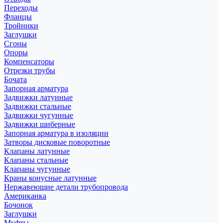
Переходы
Фланцы
Тройники
Заглушки
Сгоны
Опоры
Компенсаторы
Отрезки трубы
Бочата
Запорная арматура
Задвижки латунные
Задвижки стальные
Задвижки чугунные
Задвижки шиберные
Запорная арматура в изоляции
Затворы дисковые поворотные
Клапаны латунные
Клапаны стальные
Клапаны чугунные
Краны конусные латунные
Нержавеющие детали трубопровода
Американка
Бочонок
Заглушки
Муфты