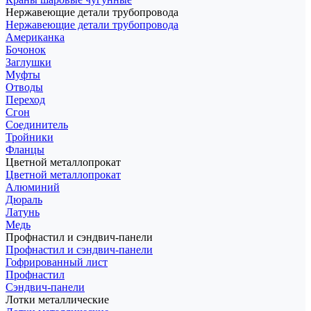
Нержавеющие детали трубопровода
Нержавеющие детали трубопровода
Американка
Бочонок
Заглушки
Муфты
Отводы
Переход
Сгон
Соединитель
Тройники
Фланцы
Цветной металлопрокат
Цветной металлопрокат
Алюминий
Дюраль
Латунь
Медь
Профнастил и сэндвич-панели
Профнастил и сэндвич-панели
Гофрированный лист
Профнастил
Сэндвич-панели
Лотки металлические