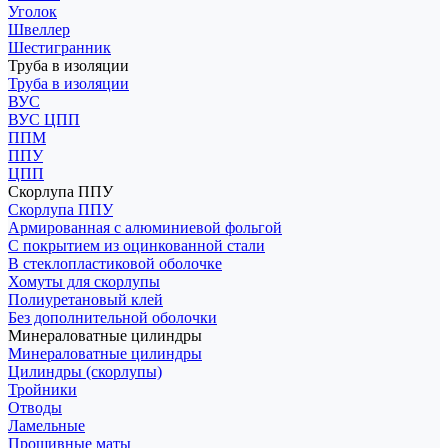
Уголок
Швеллер
Шестигранник
Труба в изоляции
Труба в изоляции
ВУС
ВУС ЦПП
ППМ
ППУ
ЦПП
Скорлупа ППУ
Скорлупа ППУ
Армированная с алюминиевой фольгой
С покрытием из оцинкованной стали
В стеклопластиковой оболочке
Хомуты для скорлупы
Полиуретановый клей
Без дополнительной оболочки
Минераловатные цилиндры
Минераловатные цилиндры
Цилиндры (скорлупы)
Тройники
Отводы
Ламельные
Прошивные маты