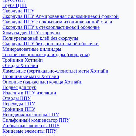
Труба ЦПП
Скорлупа ППУ
Скорлупа ППУ Армированная с алюминиевой фольгой
Скорлупа ППУ с покрытием из оцинкованной стали
Скорлупа ППУ в стеклопластиковой оболочке
Хомуты для ППУ скорлупы
Полиуретановый клей без скорлупы
Скорлупа ППУ без дополнительной оболочки
Минераловатные цилиндры
Теплоизоляционые цилиндры (скорлупы)
Тройники Хотпайп
Отводы Хотпайп
Ламельные (вертикально-слоистые) маты Хотпайп
Прошивные маты Хотпайп
Опорные (каркасные) кольца Хотпайп
Подвес для труб
Изделия в ППУ изоляции
Отводы ППУ
Переходы ППУ
Тройники ППУ
Неподвижные опоры ППУ
Cильфонный компенсатор ППУ
Z-образные элементы ППУ
Концевые элементы ППУ