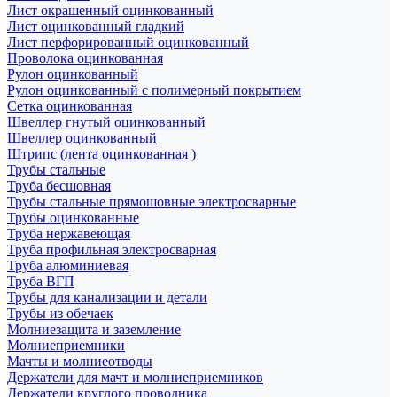
Лист окрашенный оцинкованный
Лист оцинкованный гладкий
Лист перфорированный оцинкованный
Проволока оцинкованная
Рулон оцинкованный
Рулон оцинкованный с полимерный покрытием
Сетка оцинкованная
Швеллер гнутый оцинкованный
Швеллер оцинкованный
Штрипс (лента оцинкованная )
Трубы стальные
Труба бесшовная
Трубы стальные прямошовные электросварные
Трубы оцинкованные
Труба нержавеющая
Труба профильная электросварная
Труба алюминиевая
Труба ВГП
Трубы для канализации и детали
Трубы из обечаек
Молниезащита и заземление
Молниеприемники
Мачты и молниеотводы
Держатели для мачт и молниеприемников
Держатели круглого проводника