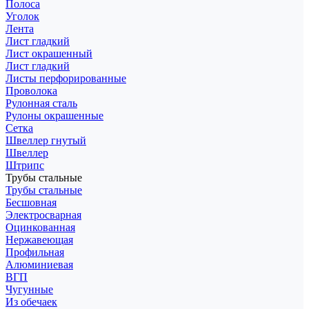
Полоса
Уголок
Лента
Лист гладкий
Лист окрашенный
Лист гладкий
Листы перфорированные
Проволока
Рулонная сталь
Рулоны окрашенные
Сетка
Швеллер гнутый
Швеллер
Штрипс
Трубы стальные
Трубы стальные
Бесшовная
Электросварная
Оцинкованная
Нержавеющая
Профильная
Алюминиевая
ВГП
Чугунные
Из обечаек