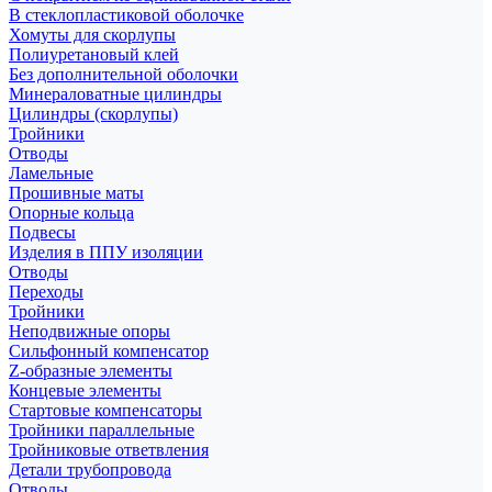
В стеклопластиковой оболочке
Хомуты для скорлупы
Полиуретановый клей
Без дополнительной оболочки
Минераловатные цилиндры
Цилиндры (скорлупы)
Тройники
Отводы
Ламельные
Прошивные маты
Опорные кольца
Подвесы
Изделия в ППУ изоляции
Отводы
Переходы
Тройники
Неподвижные опоры
Cильфонный компенсатор
Z-образные элементы
Концевые элементы
Стартовые компенсаторы
Тройники параллельные
Тройниковые ответвления
Детали трубопровода
Отводы