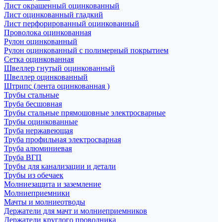
Лист окрашенный оцинкованный
Лист оцинкованный гладкий
Лист перфорированный оцинкованный
Проволока оцинкованная
Рулон оцинкованный
Рулон оцинкованный с полимерный покрытием
Сетка оцинкованная
Швеллер гнутый оцинкованный
Швеллер оцинкованный
Штрипс (лента оцинкованная )
Трубы стальные
Труба бесшовная
Трубы стальные прямошовные электросварные
Трубы оцинкованные
Труба нержавеющая
Труба профильная электросварная
Труба алюминиевая
Труба ВГП
Трубы для канализации и детали
Трубы из обечаек
Молниезащита и заземление
Молниеприемники
Мачты и молниеотводы
Держатели для мачт и молниеприемников
Держатели круглого проводника