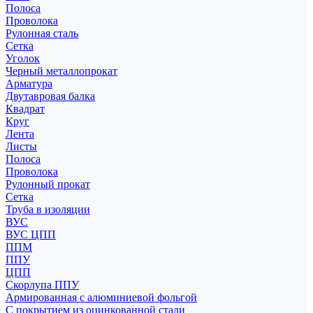
Полоса
Проволока
Рулонная сталь
Сетка
Уголок
Черный металлопрокат
Арматура
Двутавровая балка
Квадрат
Круг
Лента
Листы
Полоса
Проволока
Рулонный прокат
Сетка
Труба в изоляции
ВУС
ВУС ЦПП
ППМ
ППУ
ЦПП
Скорлупа ППУ
Армированная с алюминиевой фольгой
С покрытием из оцинкованной стали