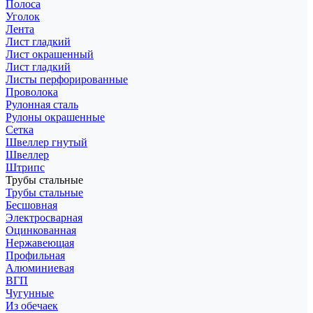
Полоса
Уголок
Лента
Лист гладкий
Лист окрашенный
Лист гладкий
Листы перфорированные
Проволока
Рулонная сталь
Рулоны окрашенные
Сетка
Швеллер гнутый
Швеллер
Штрипс
Трубы стальные
Трубы стальные
Бесшовная
Электросварная
Оцинкованная
Нержавеющая
Профильная
Алюминиевая
ВГП
Чугунные
Из обечаек