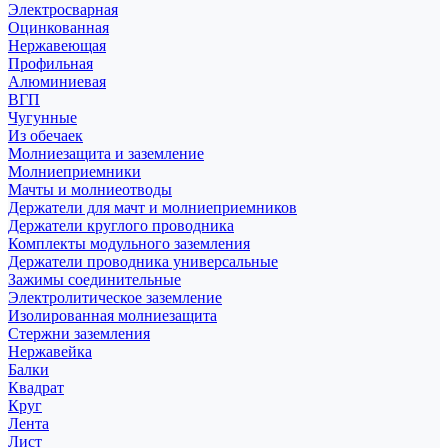
Электросварная
Оцинкованная
Нержавеющая
Профильная
Алюминиевая
ВГП
Чугунные
Из обечаек
Молниезащита и заземление
Молниеприемники
Мачты и молниеотводы
Держатели для мачт и молниеприемников
Держатели круглого проводника
Комплекты модульного заземления
Держатели проводника универсальные
Зажимы соединительные
Электролитическое заземление
Изолированная молниезащита
Стержни заземления
Нержавейка
Балки
Квадрат
Круг
Лента
Лист