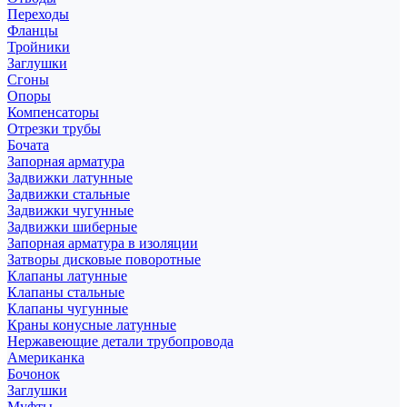
Переходы
Фланцы
Тройники
Заглушки
Сгоны
Опоры
Компенсаторы
Отрезки трубы
Бочата
Запорная арматура
Задвижки латунные
Задвижки стальные
Задвижки чугунные
Задвижки шиберные
Запорная арматура в изоляции
Затворы дисковые поворотные
Клапаны латунные
Клапаны стальные
Клапаны чугунные
Краны конусные латунные
Нержавеющие детали трубопровода
Американка
Бочонок
Заглушки
Муфты