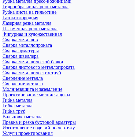
Рубка металла пресс-ножницами
Гидрообразивная резка металла
Рубка листа на гильотине
Газокислородная
Лазерная резка металла
Плазменная резка металла
Фигурная и художественная
Сварка металлов
Сварка металлопроката
Сварка арматуры
Сварка швеллера
Сварка металлической балки
Сварка листового металлопроката
Сварка металлических труб
Сверление металла
Сверление металла
Молниезащита и заземление
Проектирование молниезащиты
Гибка металла
Гибка металла
Гибка труб
Вальцовка металла
Правка и резка бухтовой арматуры
Изготовление изделий по чертежу
Услуги проектирования