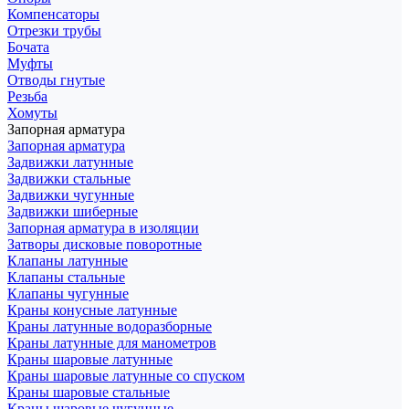
Компенсаторы
Отрезки трубы
Бочата
Муфты
Отводы гнутые
Резьба
Хомуты
Запорная арматура
Запорная арматура
Задвижки латунные
Задвижки стальные
Задвижки чугунные
Задвижки шиберные
Запорная арматура в изоляции
Затворы дисковые поворотные
Клапаны латунные
Клапаны стальные
Клапаны чугунные
Краны конусные латунные
Краны латунные водоразборные
Краны латунные для манометров
Краны шаровые латунные
Краны шаровые латунные со спуском
Краны шаровые стальные
Краны шаровые чугунные