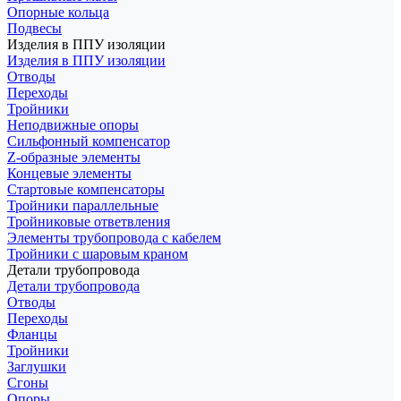
Опорные кольца
Подвесы
Изделия в ППУ изоляции
Изделия в ППУ изоляции
Отводы
Переходы
Тройники
Неподвижные опоры
Cильфонный компенсатор
Z-образные элементы
Концевые элементы
Стартовые компенсаторы
Тройники параллельные
Тройниковые ответвления
Элементы трубопровода с кабелем
Тройники с шаровым краном
Детали трубопровода
Детали трубопровода
Отводы
Переходы
Фланцы
Тройники
Заглушки
Сгоны
Опоры