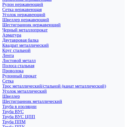
Рулон нержавеющий
Сетка нержавеющая
Уголок нержавеющий
Швеллер нержавеющий
Шестигранник нержавеющий
Черный металлопрокат
Арматура
Двутавровая балка
Квадрат металлический
Круг стальной
Лента
Листовой металл
Полоса стальная
Проволока
Рулонный прокат
Сетка
Трос металлический/стальной (канат металлический)
Уголок металлический
Швеллер
Шестигранник металлический
Труба в изоляции
Труба ВУС
Труба ВУС ЦПП
Труба ППМ
Труба ППУ