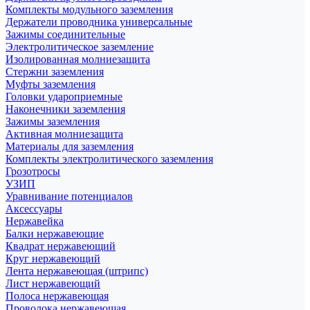
Комплекты модульного заземления
Держатели проводника универсальные
Зажимы соединительные
Электролитическое заземление
Изолированная молниезащита
Стержни заземления
Муфты заземления
Головки удароприемные
Наконечники заземления
Зажимы заземления
Активная молниезащита
Материалы для заземления
Комплекты электролитического заземления
Грозотросы
УЗИП
Уравнивание потенциалов
Аксессуары
Нержавейка
Балки нержавеющие
Квадрат нержавеющий
Круг нержавеющий
Лента нержавеющая (штрипс)
Лист нержавеющий
Полоса нержавеющая
Проволока нержавеющая