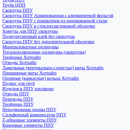
Труба ЦПП
Скорлупа ППУ
Скорлупа ППУ Армированная с алюминиевой фольгой
Скорлупа ППУ с покрытием из оцинкованной стали
Скорлупа ППУ в стеклопластиковой оболочке
Хомуты для ППУ скорлупы
Полиуретановый клей без скорлупы
Скорлупа ППУ без дополнительной оболочки
Минераловатные цилиндры
Теплоизоляционые цилиндры (скорлупы)
Тройники Хотпайп
Отводы Хотпайп
Ламельные (вертикально-слоистые) маты Хотпайп
Прошивные маты Хотпайп
Опорные (каркасные) кольца Хотпайп
Подвес для труб
Изделия в ППУ изоляции
Отводы ППУ
Переходы ППУ
Тройники ППУ
Неподвижные опоры ППУ
Cильфонный компенсатор ППУ
Z-образные элементы ППУ
Концевые элементы ППУ