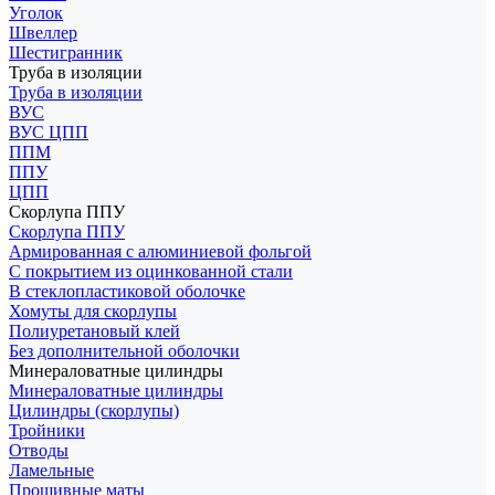
Уголок
Швеллер
Шестигранник
Труба в изоляции
Труба в изоляции
ВУС
ВУС ЦПП
ППМ
ППУ
ЦПП
Скорлупа ППУ
Скорлупа ППУ
Армированная с алюминиевой фольгой
С покрытием из оцинкованной стали
В стеклопластиковой оболочке
Хомуты для скорлупы
Полиуретановый клей
Без дополнительной оболочки
Минераловатные цилиндры
Минераловатные цилиндры
Цилиндры (скорлупы)
Тройники
Отводы
Ламельные
Прошивные маты