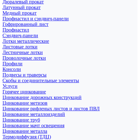
Дюралевый прокат
Латунный прокат
Медный прокат
Профнастил и сэндвич-панели
Гофрированный лист
Профнастил
Сэндвич-панели
Лотки металлические
Листовые лотки
Лестничные лотки
Проволочные лотки
Профили
Консоли
Подвесы и траверсы
Скобы и соединительные элементы
Услуги
Горячее цинкование
Цинкование дорожных конструкций
Цинкование метизов
Цинкование рифленых листов и листов ПВЛ
Цинкование металлоизделий
Цинкование труб
Цинкование мачт освещения
Цинкование металла
Термодиффузия (ТДЦ)