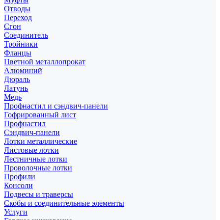
Отводы
Переход
Сгон
Соединитель
Тройники
Фланцы
Цветной металлопрокат
Алюминий
Дюраль
Латунь
Медь
Профнастил и сэндвич-панели
Гофрированный лист
Профнастил
Сэндвич-панели
Лотки металлические
Листовые лотки
Лестничные лотки
Проволочные лотки
Профили
Консоли
Подвесы и траверсы
Скобы и соединительные элементы
Услуги