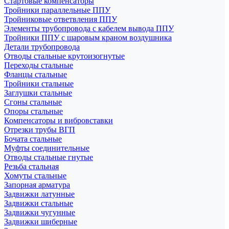
Стартовые компенсаторы
Тройники параллельные ППУ
Тройниковые ответвления ППУ
Элементы трубопровода с кабелем вывода ППУ
Тройники ППУ с шаровым краном воздушника
Детали трубопровода
Отводы стальные крутоизогнутые
Переходы стальные
Фланцы стальные
Тройники стальные
Заглушки стальные
Сгоны стальные
Опоры стальные
Компенсаторы и вибровставки
Отрезки трубы ВГП
Бочата стальные
Муфты соединительные
Отводы стальные гнутые
Резьба стальная
Хомуты стальные
Запорная арматура
Задвижки латунные
Задвижки стальные
Задвижки чугунные
Задвижки шиберные