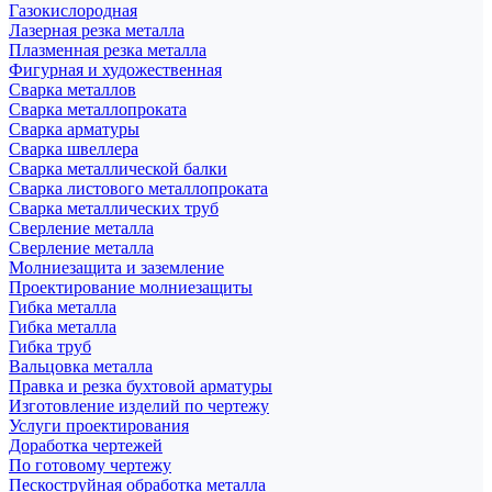
Газокислородная
Лазерная резка металла
Плазменная резка металла
Фигурная и художественная
Сварка металлов
Сварка металлопроката
Сварка арматуры
Сварка швеллера
Сварка металлической балки
Сварка листового металлопроката
Сварка металлических труб
Сверление металла
Сверление металла
Молниезащита и заземление
Проектирование молниезащиты
Гибка металла
Гибка металла
Гибка труб
Вальцовка металла
Правка и резка бухтовой арматуры
Изготовление изделий по чертежу
Услуги проектирования
Доработка чертежей
По готовому чертежу
Пескоструйная обработка металла