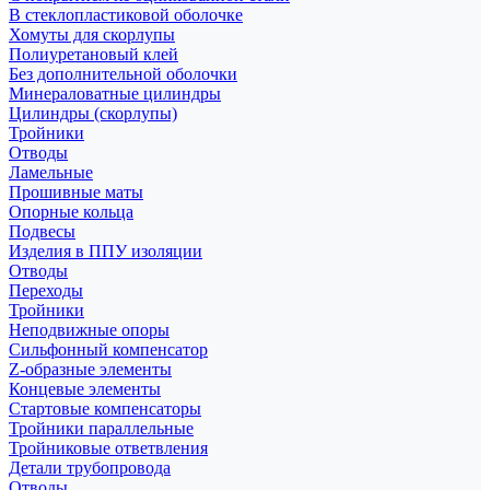
В стеклопластиковой оболочке
Хомуты для скорлупы
Полиуретановый клей
Без дополнительной оболочки
Минераловатные цилиндры
Цилиндры (скорлупы)
Тройники
Отводы
Ламельные
Прошивные маты
Опорные кольца
Подвесы
Изделия в ППУ изоляции
Отводы
Переходы
Тройники
Неподвижные опоры
Cильфонный компенсатор
Z-образные элементы
Концевые элементы
Стартовые компенсаторы
Тройники параллельные
Тройниковые ответвления
Детали трубопровода
Отводы