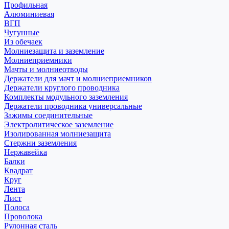
Профильная
Алюминиевая
ВГП
Чугунные
Из обечаек
Молниезащита и заземление
Молниеприемники
Мачты и молниеотводы
Держатели для мачт и молниеприемников
Держатели круглого проводника
Комплекты модульного заземления
Держатели проводника универсальные
Зажимы соединительные
Электролитическое заземление
Изолированная молниезащита
Стержни заземления
Нержавейка
Балки
Квадрат
Круг
Лента
Лист
Полоса
Проволока
Рулонная сталь