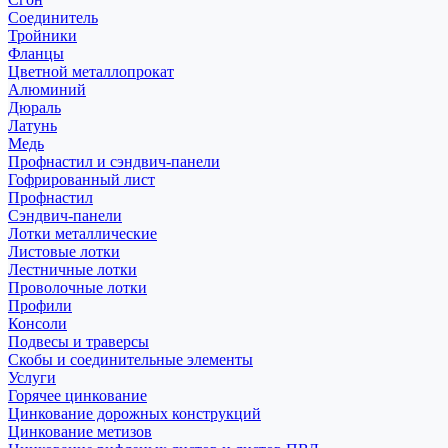
Соединитель
Тройники
Фланцы
Цветной металлопрокат
Алюминий
Дюраль
Латунь
Медь
Профнастил и сэндвич-панели
Гофрированный лист
Профнастил
Сэндвич-панели
Лотки металлические
Листовые лотки
Лестничные лотки
Проволочные лотки
Профили
Консоли
Подвесы и траверсы
Скобы и соединительные элементы
Услуги
Горячее цинкование
Цинкование дорожных конструкций
Цинкование метизов