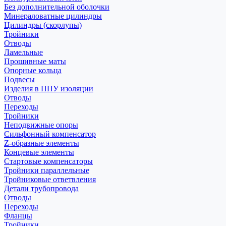
Без дополнительной оболочки
Минераловатные цилиндры
Цилиндры (скорлупы)
Тройники
Отводы
Ламельные
Прошивные маты
Опорные кольца
Подвесы
Изделия в ППУ изоляции
Отводы
Переходы
Тройники
Неподвижные опоры
Cильфонный компенсатор
Z-образные элементы
Концевые элементы
Стартовые компенсаторы
Тройники параллельные
Тройниковые ответвления
Детали трубопровода
Отводы
Переходы
Фланцы
Тройники