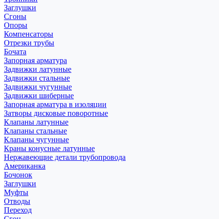
Заглушки
Сгоны
Опоры
Компенсаторы
Отрезки трубы
Бочата
Запорная арматура
Задвижки латунные
Задвижки стальные
Задвижки чугунные
Задвижки шиберные
Запорная арматура в изоляции
Затворы дисковые поворотные
Клапаны латунные
Клапаны стальные
Клапаны чугунные
Краны конусные латунные
Нержавеющие детали трубопровода
Американка
Бочонок
Заглушки
Муфты
Отводы
Переход
Сгон