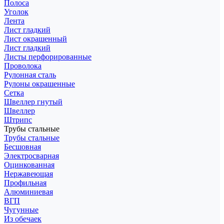
Полоса
Уголок
Лента
Лист гладкий
Лист окрашенный
Лист гладкий
Листы перфорированные
Проволока
Рулонная сталь
Рулоны окрашенные
Сетка
Швеллер гнутый
Швеллер
Штрипс
Трубы стальные
Трубы стальные
Бесшовная
Электросварная
Оцинкованная
Нержавеющая
Профильная
Алюминиевая
ВГП
Чугунные
Из обечаек