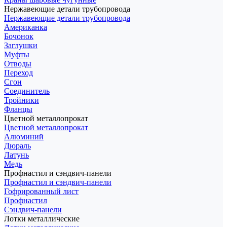
Нержавеющие детали трубопровода
Нержавеющие детали трубопровода
Американка
Бочонок
Заглушки
Муфты
Отводы
Переход
Сгон
Соединитель
Тройники
Фланцы
Цветной металлопрокат
Цветной металлопрокат
Алюминий
Дюраль
Латунь
Медь
Профнастил и сэндвич-панели
Профнастил и сэндвич-панели
Гофрированный лист
Профнастил
Сэндвич-панели
Лотки металлические