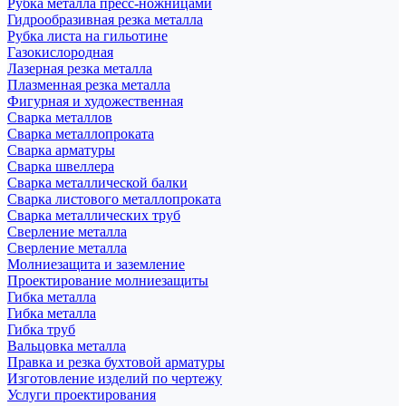
Рубка металла пресс-ножницами
Гидрообразивная резка металла
Рубка листа на гильотине
Газокислородная
Лазерная резка металла
Плазменная резка металла
Фигурная и художественная
Сварка металлов
Сварка металлопроката
Сварка арматуры
Сварка швеллера
Сварка металлической балки
Сварка листового металлопроката
Сварка металлических труб
Сверление металла
Сверление металла
Молниезащита и заземление
Проектирование молниезащиты
Гибка металла
Гибка металла
Гибка труб
Вальцовка металла
Правка и резка бухтовой арматуры
Изготовление изделий по чертежу
Услуги проектирования