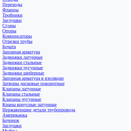
Переходы
Фланцы
Тройники
Заглушки
Сгоны
Опоры
Компенсаторы
Отрезки трубы
Бочата
Запорная арматура
Задвижки латунные
Задвижки стальные
Задвижки чугунные
Задвижки шиберные
Запорная арматура в изоляции
Затворы дисковые поворотные
Клапаны латунные
Клапаны стальные
Клапаны чугунные
Краны конусные латунные
Нержавеющие детали трубопровода
Американка
Бочонок
Заглушки
Муфты