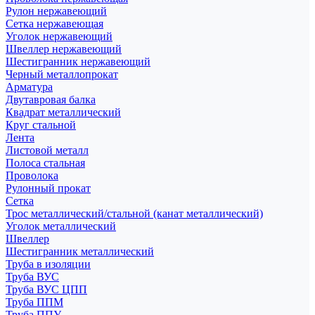
Рулон нержавеющий
Сетка нержавеющая
Уголок нержавеющий
Швеллер нержавеющий
Шестигранник нержавеющий
Черный металлопрокат
Арматура
Двутавровая балка
Квадрат металлический
Круг стальной
Лента
Листовой металл
Полоса стальная
Проволока
Рулонный прокат
Сетка
Трос металлический/стальной (канат металлический)
Уголок металлический
Швеллер
Шестигранник металлический
Труба в изоляции
Труба ВУС
Труба ВУС ЦПП
Труба ППМ
Труба ППУ