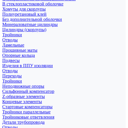
В стеклопластиковой оболочке
Хомуты для скорлупы
Полиуретановый клей
Без дополнительной оболочки
Минераловатные цилиндры
Цилиндры (скорлупы)
Тройники
Отводы
Ламельные
Прошивные маты
Опорные кольца
Подвесы
Изделия в ППУ изоляции
Отводы
Переходы
Тройники
Неподвижные опоры
Cильфонный компенсатор
Z-образные элементы
Концевые элементы
Стартовые компенсаторы
Тройники параллельные
Тройниковые ответвления
Детали трубопровода
Отводы