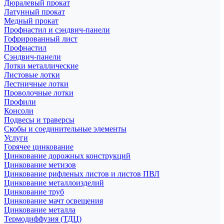
Дюралевый прокат
Латунный прокат
Медный прокат
Профнастил и сэндвич-панели
Гофрированный лист
Профнастил
Сэндвич-панели
Лотки металлические
Листовые лотки
Лестничные лотки
Проволочные лотки
Профили
Консоли
Подвесы и траверсы
Скобы и соединительные элементы
Услуги
Горячее цинкование
Цинкование дорожных конструкций
Цинкование метизов
Цинкование рифленых листов и листов ПВЛ
Цинкование металлоизделий
Цинкование труб
Цинкование мачт освещения
Цинкование металла
Термодиффузия (ТДЦ)