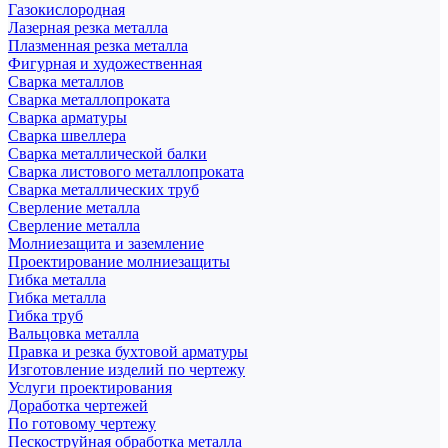
Газокислородная
Лазерная резка металла
Плазменная резка металла
Фигурная и художественная
Сварка металлов
Сварка металлопроката
Сварка арматуры
Сварка швеллера
Сварка металлической балки
Сварка листового металлопроката
Сварка металлических труб
Сверление металла
Сверление металла
Молниезащита и заземление
Проектирование молниезащиты
Гибка металла
Гибка металла
Гибка труб
Вальцовка металла
Правка и резка бухтовой арматуры
Изготовление изделий по чертежу
Услуги проектирования
Доработка чертежей
По готовому чертежу
Пескоструйная обработка металла