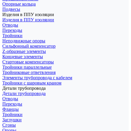
Опорные кольца
Подвесы
Изделия в ППУ изоляции
Изделия в ППУ изоляции
Отводы
Переходы
Тройники
Неподвижные опоры
Cильфонный компенсатор
Z-образные элементы
Концевые элементы
Стартовые компенсаторы
Тройники параллельные
Тройниковые ответвления
Элементы трубопровода с кабелем
Тройники с шаровым краном
Детали трубопровода
Детали трубопровода
Отводы
Переходы
Фланцы
Тройники
Заглушки
Сгоны
Опоры