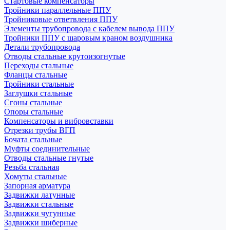
Стартовые компенсаторы
Тройники параллельные ППУ
Тройниковые ответвления ППУ
Элементы трубопровода с кабелем вывода ППУ
Тройники ППУ с шаровым краном воздушника
Детали трубопровода
Отводы стальные крутоизогнутые
Переходы стальные
Фланцы стальные
Тройники стальные
Заглушки стальные
Сгоны стальные
Опоры стальные
Компенсаторы и вибровставки
Отрезки трубы ВГП
Бочата стальные
Муфты соединительные
Отводы стальные гнутые
Резьба стальная
Хомуты стальные
Запорная арматура
Задвижки латунные
Задвижки стальные
Задвижки чугунные
Задвижки шиберные