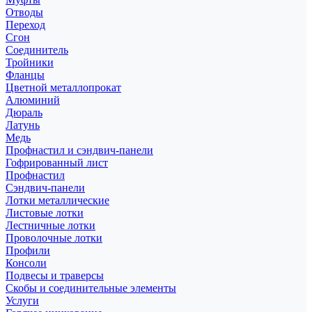
Отводы
Переход
Сгон
Соединитель
Тройники
Фланцы
Цветной металлопрокат
Алюминий
Дюраль
Латунь
Медь
Профнастил и сэндвич-панели
Гофрированный лист
Профнастил
Сэндвич-панели
Лотки металлические
Листовые лотки
Лестничные лотки
Проволочные лотки
Профили
Консоли
Подвесы и траверсы
Скобы и соединительные элементы
Услуги