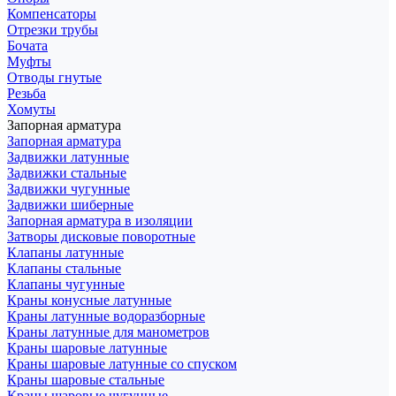
Компенсаторы
Отрезки трубы
Бочата
Муфты
Отводы гнутые
Резьба
Хомуты
Запорная арматура
Запорная арматура
Задвижки латунные
Задвижки стальные
Задвижки чугунные
Задвижки шиберные
Запорная арматура в изоляции
Затворы дисковые поворотные
Клапаны латунные
Клапаны стальные
Клапаны чугунные
Краны конусные латунные
Краны латунные водоразборные
Краны латунные для манометров
Краны шаровые латунные
Краны шаровые латунные со спуском
Краны шаровые стальные
Краны шаровые чугунные