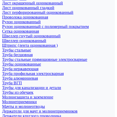
Лист окрашенный оцинкованный
Лист оцинкованный гладкий
Лист перфорированный оцинкованный
Проволока оцинкованная
Рулон оцинкованный
Рулон оцинкованный с полимерный покрытием
Сетка оцинкованная
Швеллер гнутый оцинкованный
Швеллер оцинкованный
Штрипс (лента оцинкованная )
Трубы стальные
Труба бесшовная
Трубы стальные прямошовные электросварные
Трубы оцинкованные
Труба нержавеющая
Труба профильная электросварная
Труба алюминиевая
Труба ВГП
Трубы для канализации и детали
Трубы из обечаек
Молниезащита и заземление
Молниеприемники
Мачты и молниеотводы
Держатели для мачт и молниеприемников
Держатели круглого проводника