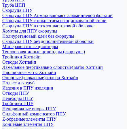
Труба ЦПП
Скорлупа ППУ
Скорлупа ППУ Армированная с алюминиевой фольгой
Скорлупа ППУ с покрытием из оцинкованной стали
Скорлупа ППУ в стеклопластиковой оболочке
Хомуты для ППУ скорлупы
Полиуретановый клей без скорлупы
Скорлупа ППУ без дополнительной оболочки
Минераловатные цилиндры
Теплоизоляционые цилиндры (скорлупы)
Тройники Хотпайп
Отводы Хотпайп
Ламельные (вертикально-слоистые) маты Хотпайп
Прошивные маты Хотпайп
Опорные (каркасные) кольца Хотпайп
Подвес для труб
Изделия в ППУ изоляции
Отводы ППУ
Переходы ППУ
Тройники ППУ
Неподвижные опоры ППУ
Cильфонный компенсатор ППУ
Z-образные элементы ППУ
Концевые элементы ППУ