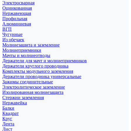
Электросварная
Оцинкованная
Нержавеющая
Профильная
Алюминиевая
ВГП
Чугунные
Из обечаек
Молниезащита и заземление
Молниеприемники
Мачты и молниеотводы
Держатели для мачт и молниеприемников
Держатели круглого проводника
Комплекты модульного заземления
Держатели проводника универсальные
Зажимы соединительные
Электролитическое заземление
Изолированная молниезащита
Стержни заземления
Нержавейка
Балки
Квадрат
Круг
Лента
Лист