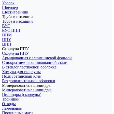
Уголок
Швеллер
Шестигранник
Труба в изоляции
Труба в изоляции
ВУС
ВУС ЦПП
ППМ
ППУ
ЦПП
Скорлупа ППУ
Скорлупа ППУ
Армированная с алюминиевой фольгой
С покрытием из оцинкованной стали
В стеклопластиковой оболочке
Хомуты для скорлупы
Полиуретановый клей
Без дополнительной оболочки
Минераловатные цилиндры
Минераловатные цилиндры
Цилиндры (скорлупы)
Тройники
Отводы
Ламельные
Прошивные маты