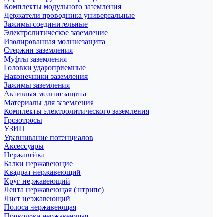
Комплекты модульного заземления
Держатели проводника универсальные
Зажимы соединительные
Электролитическое заземление
Изолированная молниезащита
Стержни заземления
Муфты заземления
Головки удароприемные
Наконечники заземления
Зажимы заземления
Активная молниезащита
Материалы для заземления
Комплекты электролитического заземления
Грозотросы
УЗИП
Уравнивание потенциалов
Аксессуары
Нержавейка
Балки нержавеющие
Квадрат нержавеющий
Круг нержавеющий
Лента нержавеющая (штрипс)
Лист нержавеющий
Полоса нержавеющая
Проволока нержавеющая