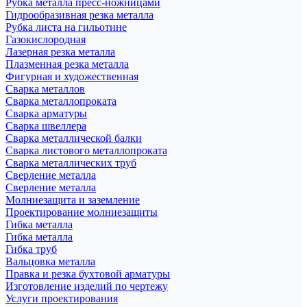
Рубка металла пресс-ножницами
Гидрообразивная резка металла
Рубка листа на гильотине
Газокислородная
Лазерная резка металла
Плазменная резка металла
Фигурная и художественная
Сварка металлов
Сварка металлопроката
Сварка арматуры
Сварка швеллера
Сварка металлической балки
Сварка листового металлопроката
Сварка металлических труб
Сверление металла
Сверление металла
Молниезащита и заземление
Проектирование молниезащиты
Гибка металла
Гибка металла
Гибка труб
Вальцовка металла
Правка и резка бухтовой арматуры
Изготовление изделий по чертежу
Услуги проектирования