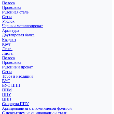
Полоса
Проволока
Рулонная сталь
Сетка
Уголок
Черный металлопрокат
Арматура
Двутавровая балка
Квадрат
Круг
Лента
Листы
Полоса
Проволока
Рулонный прокат
Сетка
Труба в изоляции
ВУС
ВУС ЦПП
ППМ
ППУ
ЦПП
Скорлупа ППУ
Армированная с алюминиевой фольгой
С покрытием из оцинкованной стали