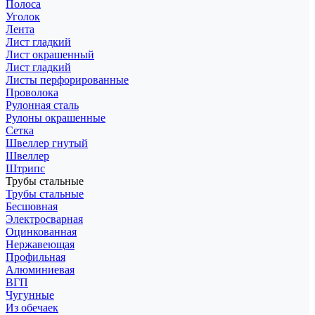
Полоса
Уголок
Лента
Лист гладкий
Лист окрашенный
Лист гладкий
Листы перфорированные
Проволока
Рулонная сталь
Рулоны окрашенные
Сетка
Швеллер гнутый
Швеллер
Штрипс
Трубы стальные
Трубы стальные
Бесшовная
Электросварная
Оцинкованная
Нержавеющая
Профильная
Алюминиевая
ВГП
Чугунные
Из обечаек