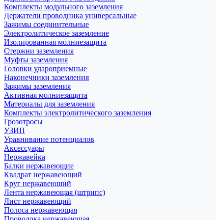
Комплекты модульного заземления
Держатели проводника универсальные
Зажимы соединительные
Электролитическое заземление
Изолированная молниезащита
Стержни заземления
Муфты заземления
Головки удароприемные
Наконечники заземления
Зажимы заземления
Активная молниезащита
Материалы для заземления
Комплекты электролитического заземления
Грозотросы
УЗИП
Уравнивание потенциалов
Аксессуары
Нержавейка
Балки нержавеющие
Квадрат нержавеющий
Круг нержавеющий
Лента нержавеющая (штрипс)
Лист нержавеющий
Полоса нержавеющая
Проволока нержавеющая