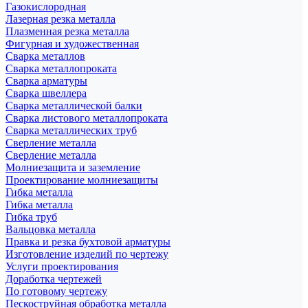
Газокислородная
Лазерная резка металла
Плазменная резка металла
Фигурная и художественная
Сварка металлов
Сварка металлопроката
Сварка арматуры
Сварка швеллера
Сварка металлической балки
Сварка листового металлопроката
Сварка металлических труб
Сверление металла
Сверление металла
Молниезащита и заземление
Проектирование молниезащиты
Гибка металла
Гибка металла
Гибка труб
Вальцовка металла
Правка и резка бухтовой арматуры
Изготовление изделий по чертежу
Услуги проектирования
Доработка чертежей
По готовому чертежу
Пескоструйная обработка металла