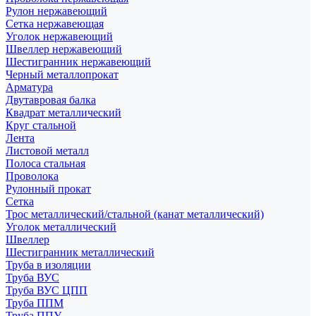
Рулон нержавеющий
Сетка нержавеющая
Уголок нержавеющий
Швеллер нержавеющий
Шестигранник нержавеющий
Черный металлопрокат
Арматура
Двутавровая балка
Квадрат металлический
Круг стальной
Лента
Листовой металл
Полоса стальная
Проволока
Рулонный прокат
Сетка
Трос металлический/стальной (канат металлический)
Уголок металлический
Швеллер
Шестигранник металлический
Труба в изоляции
Труба ВУС
Труба ВУС ЦПП
Труба ППМ
Труба ППУ