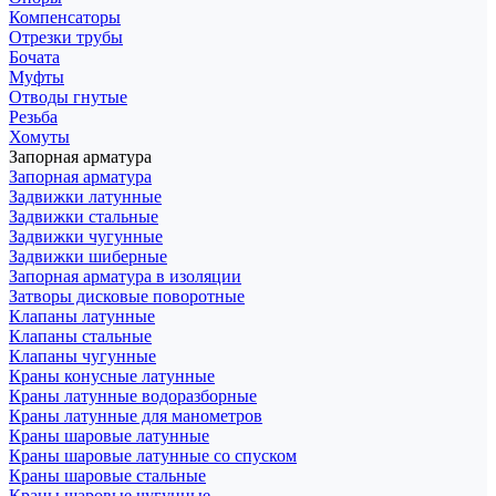
Компенсаторы
Отрезки трубы
Бочата
Муфты
Отводы гнутые
Резьба
Хомуты
Запорная арматура
Запорная арматура
Задвижки латунные
Задвижки стальные
Задвижки чугунные
Задвижки шиберные
Запорная арматура в изоляции
Затворы дисковые поворотные
Клапаны латунные
Клапаны стальные
Клапаны чугунные
Краны конусные латунные
Краны латунные водоразборные
Краны латунные для манометров
Краны шаровые латунные
Краны шаровые латунные со спуском
Краны шаровые стальные
Краны шаровые чугунные