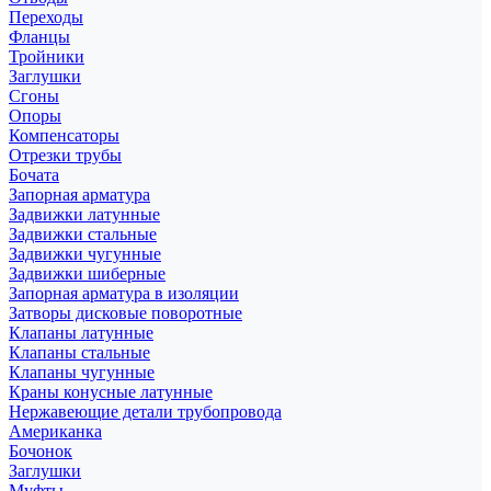
Переходы
Фланцы
Тройники
Заглушки
Сгоны
Опоры
Компенсаторы
Отрезки трубы
Бочата
Запорная арматура
Задвижки латунные
Задвижки стальные
Задвижки чугунные
Задвижки шиберные
Запорная арматура в изоляции
Затворы дисковые поворотные
Клапаны латунные
Клапаны стальные
Клапаны чугунные
Краны конусные латунные
Нержавеющие детали трубопровода
Американка
Бочонок
Заглушки
Муфты