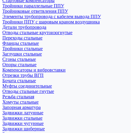
Стартовые компенсаторы
Тройники параллельные ППУ
Тройниковые ответвления ППУ
Элементы трубопровода с кабелем вывода ППУ
Тройники ППУ с шаровым краном воздушника
Детали трубопровода
Отводы стальные крутоизогнутые
Переходы стальные
Фланцы стальные
Тройники стальные
Заглушки стальные
Сгоны стальные
Опоры стальные
Компенсаторы и вибровставки
Отрезки трубы ВГП
Бочата стальные
Муфты соединительные
Отводы стальные гнутые
Резьба стальная
Хомуты стальные
Запорная арматура
Задвижки латунные
Задвижки стальные
Задвижки чугунные
Задвижки шиберные