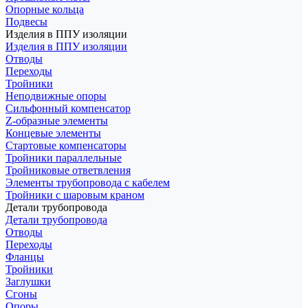
Опорные кольца
Подвесы
Изделия в ППУ изоляции
Изделия в ППУ изоляции
Отводы
Переходы
Тройники
Неподвижные опоры
Cильфонный компенсатор
Z-образные элементы
Концевые элементы
Стартовые компенсаторы
Тройники параллельные
Тройниковые ответвления
Элементы трубопровода с кабелем
Тройники с шаровым краном
Детали трубопровода
Детали трубопровода
Отводы
Переходы
Фланцы
Тройники
Заглушки
Сгоны
Опоры