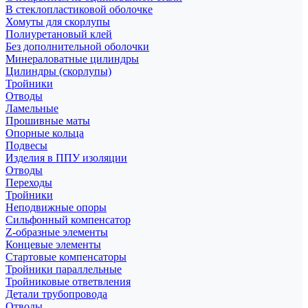
В стеклопластиковой оболочке
Хомуты для скорлупы
Полиуретановый клей
Без дополнительной оболочки
Минераловатные цилиндры
Цилиндры (скорлупы)
Тройники
Отводы
Ламельные
Прошивные маты
Опорные кольца
Подвесы
Изделия в ППУ изоляции
Отводы
Переходы
Тройники
Неподвижные опоры
Cильфонный компенсатор
Z-образные элементы
Концевые элементы
Стартовые компенсаторы
Тройники параллельные
Тройниковые ответвления
Детали трубопровода
Отводы