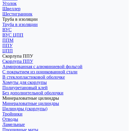
Уголок
Швеллер
Шестигранник
Труба в изоляции
Труба в изоляции
ВУС
ВУС ЦПП
ППМ
ППУ
ЦПП
Скорлупа ППУ
Скорлупа ППУ
Армированная с алюминиевой фольгой
С покрытием из оцинкованной стали
В стеклопластиковой оболочке
Хомуты для скорлупы
Полиуретановый клей
Без дополнительной оболочки
Минераловатные цилиндры
Минераловатные цилиндры
Цилиндры (скорлупы)
Тройники
Отводы
Ламельные
Прошивные маты