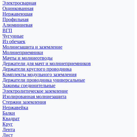
Электросварная
Оцинкованная
Нержавеющая
Профильная
Алюминиевая
ВГП
Чугунные
Из обечаек
Молниезащита и заземление
Молниеприемники
Мачты и молниеотводы
Держатели для мачт и молниеприемников
Держатели круглого проводника
Комплекты модульного заземления
Держатели проводника универсальные
Зажимы соединительные
Электролитическое заземление
Изолированная молниезащита
Стержни заземления
Нержавейка
Балки
Квадрат
Круг
Лента
Лист