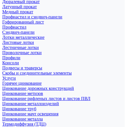
Дюралевый прокат
Латунный прокат
Медный прокат
Профнастил и сэндвич-панели
Гофрированный лист
Профнастил
Сэндвич-панели
Лотки металлические
Листовые лотки
Лестничные лотки
Проволочные лотки
Профили
Консоли
Подвесы и траверсы
Скобы и соединительные элементы
Услуги
Горячее цинкование
Цинкование дорожных конструкций
Цинкование метизов
Цинкование рифленых листов и листов ПВЛ
Цинкование металлоизделий
Цинкование труб
Цинкование мачт освещения
Цинкование металла
Термодиффузия (ТДЦ)