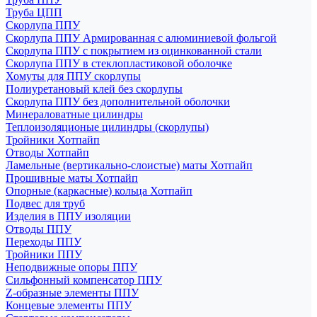
Труба ЦПП
Скорлупа ППУ
Скорлупа ППУ Армированная с алюминиевой фольгой
Скорлупа ППУ с покрытием из оцинкованной стали
Скорлупа ППУ в стеклопластиковой оболочке
Хомуты для ППУ скорлупы
Полиуретановый клей без скорлупы
Скорлупа ППУ без дополнительной оболочки
Минераловатные цилиндры
Теплоизоляционые цилиндры (скорлупы)
Тройники Хотпайп
Отводы Хотпайп
Ламельные (вертикально-слоистые) маты Хотпайп
Прошивные маты Хотпайп
Опорные (каркасные) кольца Хотпайп
Подвес для труб
Изделия в ППУ изоляции
Отводы ППУ
Переходы ППУ
Тройники ППУ
Неподвижные опоры ППУ
Cильфонный компенсатор ППУ
Z-образные элементы ППУ
Концевые элементы ППУ