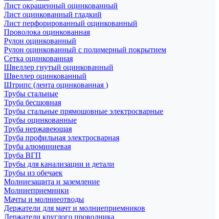
Лист окрашенный оцинкованный
Лист оцинкованный гладкий
Лист перфорированный оцинкованный
Проволока оцинкованная
Рулон оцинкованный
Рулон оцинкованный с полимерный покрытием
Сетка оцинкованная
Швеллер гнутый оцинкованный
Швеллер оцинкованный
Штрипс (лента оцинкованная )
Трубы стальные
Труба бесшовная
Трубы стальные прямошовные электросварные
Трубы оцинкованные
Труба нержавеющая
Труба профильная электросварная
Труба алюминиевая
Труба ВГП
Трубы для канализации и детали
Трубы из обечаек
Молниезащита и заземление
Молниеприемники
Мачты и молниеотводы
Держатели для мачт и молниеприемников
Держатели круглого проводника