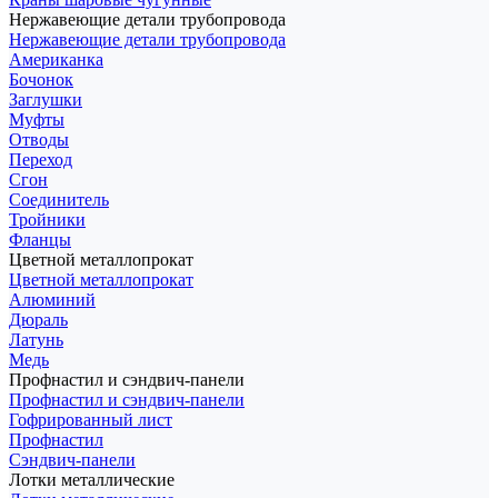
Нержавеющие детали трубопровода
Нержавеющие детали трубопровода
Американка
Бочонок
Заглушки
Муфты
Отводы
Переход
Сгон
Соединитель
Тройники
Фланцы
Цветной металлопрокат
Цветной металлопрокат
Алюминий
Дюраль
Латунь
Медь
Профнастил и сэндвич-панели
Профнастил и сэндвич-панели
Гофрированный лист
Профнастил
Сэндвич-панели
Лотки металлические