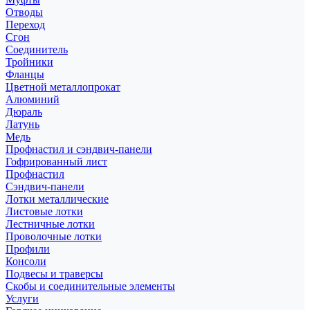
Отводы
Переход
Сгон
Соединитель
Тройники
Фланцы
Цветной металлопрокат
Алюминий
Дюраль
Латунь
Медь
Профнастил и сэндвич-панели
Гофрированный лист
Профнастил
Сэндвич-панели
Лотки металлические
Листовые лотки
Лестничные лотки
Проволочные лотки
Профили
Консоли
Подвесы и траверсы
Скобы и соединительные элементы
Услуги