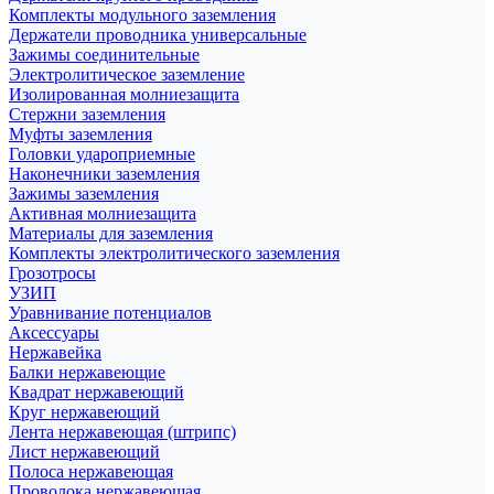
Комплекты модульного заземления
Держатели проводника универсальные
Зажимы соединительные
Электролитическое заземление
Изолированная молниезащита
Стержни заземления
Муфты заземления
Головки удароприемные
Наконечники заземления
Зажимы заземления
Активная молниезащита
Материалы для заземления
Комплекты электролитического заземления
Грозотросы
УЗИП
Уравнивание потенциалов
Аксессуары
Нержавейка
Балки нержавеющие
Квадрат нержавеющий
Круг нержавеющий
Лента нержавеющая (штрипс)
Лист нержавеющий
Полоса нержавеющая
Проволока нержавеющая