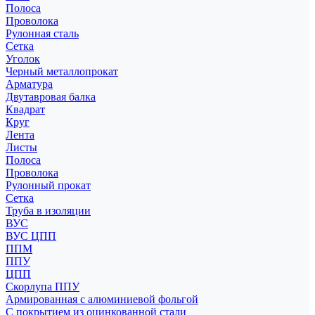
Полоса
Проволока
Рулонная сталь
Сетка
Уголок
Черный металлопрокат
Арматура
Двутавровая балка
Квадрат
Круг
Лента
Листы
Полоса
Проволока
Рулонный прокат
Сетка
Труба в изоляции
ВУС
ВУС ЦПП
ППМ
ППУ
ЦПП
Скорлупа ППУ
Армированная с алюминиевой фольгой
С покрытием из оцинкованной стали