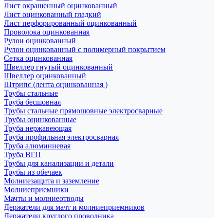
Лист окрашенный оцинкованный
Лист оцинкованный гладкий
Лист перфорированный оцинкованный
Проволока оцинкованная
Рулон оцинкованный
Рулон оцинкованный с полимерный покрытием
Сетка оцинкованная
Швеллер гнутый оцинкованный
Швеллер оцинкованный
Штрипс (лента оцинкованная )
Трубы стальные
Труба бесшовная
Трубы стальные прямошовные электросварные
Трубы оцинкованные
Труба нержавеющая
Труба профильная электросварная
Труба алюминиевая
Труба ВГП
Трубы для канализации и детали
Трубы из обечаек
Молниезащита и заземление
Молниеприемники
Мачты и молниеотводы
Держатели для мачт и молниеприемников
Держатели круглого проводника