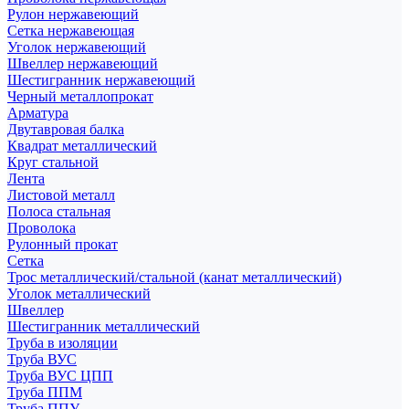
Рулон нержавеющий
Сетка нержавеющая
Уголок нержавеющий
Швеллер нержавеющий
Шестигранник нержавеющий
Черный металлопрокат
Арматура
Двутавровая балка
Квадрат металлический
Круг стальной
Лента
Листовой металл
Полоса стальная
Проволока
Рулонный прокат
Сетка
Трос металлический/стальной (канат металлический)
Уголок металлический
Швеллер
Шестигранник металлический
Труба в изоляции
Труба ВУС
Труба ВУС ЦПП
Труба ППМ
Труба ППУ