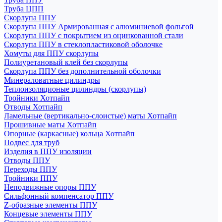
Труба ЦПП
Скорлупа ППУ
Скорлупа ППУ Армированная с алюминиевой фольгой
Скорлупа ППУ с покрытием из оцинкованной стали
Скорлупа ППУ в стеклопластиковой оболочке
Хомуты для ППУ скорлупы
Полиуретановый клей без скорлупы
Скорлупа ППУ без дополнительной оболочки
Минераловатные цилиндры
Теплоизоляционые цилиндры (скорлупы)
Тройники Хотпайп
Отводы Хотпайп
Ламельные (вертикально-слоистые) маты Хотпайп
Прошивные маты Хотпайп
Опорные (каркасные) кольца Хотпайп
Подвес для труб
Изделия в ППУ изоляции
Отводы ППУ
Переходы ППУ
Тройники ППУ
Неподвижные опоры ППУ
Cильфонный компенсатор ППУ
Z-образные элементы ППУ
Концевые элементы ППУ