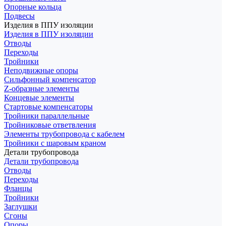
Опорные кольца
Подвесы
Изделия в ППУ изоляции
Изделия в ППУ изоляции
Отводы
Переходы
Тройники
Неподвижные опоры
Cильфонный компенсатор
Z-образные элементы
Концевые элементы
Стартовые компенсаторы
Тройники параллельные
Тройниковые ответвления
Элементы трубопровода с кабелем
Тройники с шаровым краном
Детали трубопровода
Детали трубопровода
Отводы
Переходы
Фланцы
Тройники
Заглушки
Сгоны
Опоры