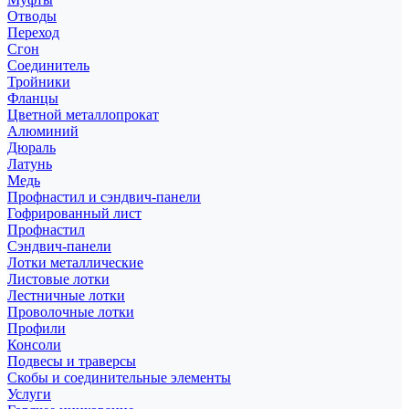
Отводы
Переход
Сгон
Соединитель
Тройники
Фланцы
Цветной металлопрокат
Алюминий
Дюраль
Латунь
Медь
Профнастил и сэндвич-панели
Гофрированный лист
Профнастил
Сэндвич-панели
Лотки металлические
Листовые лотки
Лестничные лотки
Проволочные лотки
Профили
Консоли
Подвесы и траверсы
Скобы и соединительные элементы
Услуги