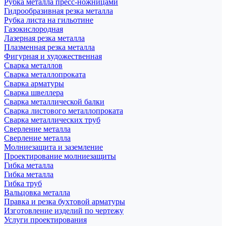
Рубка металла пресс-ножницами
Гидрообразивная резка металла
Рубка листа на гильотине
Газокислородная
Лазерная резка металла
Плазменная резка металла
Фигурная и художественная
Сварка металлов
Сварка металлопроката
Сварка арматуры
Сварка швеллера
Сварка металлической балки
Сварка листового металлопроката
Сварка металлических труб
Сверление металла
Сверление металла
Молниезащита и заземление
Проектирование молниезащиты
Гибка металла
Гибка металла
Гибка труб
Вальцовка металла
Правка и резка бухтовой арматуры
Изготовление изделий по чертежу
Услуги проектирования