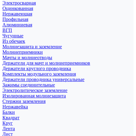
Электросварная
Оцинкованная
Нержавеющая
Профильная
Алюминиевая
ВГП
Чугунные
Из обечаек
Молниезащита и заземление
Молниеприемники
Мачты и молниеотводы
Держатели для мачт и молниеприемников
Держатели круглого проводника
Комплекты модульного заземления
Держатели проводника универсальные
Зажимы соединительные
Электролитическое заземление
Изолированная молниезащита
Стержни заземления
Нержавейка
Балки
Квадрат
Круг
Лента
Лист