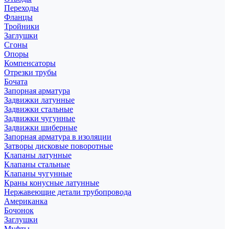
Переходы
Фланцы
Тройники
Заглушки
Сгоны
Опоры
Компенсаторы
Отрезки трубы
Бочата
Запорная арматура
Задвижки латунные
Задвижки стальные
Задвижки чугунные
Задвижки шиберные
Запорная арматура в изоляции
Затворы дисковые поворотные
Клапаны латунные
Клапаны стальные
Клапаны чугунные
Краны конусные латунные
Нержавеющие детали трубопровода
Американка
Бочонок
Заглушки
Муфты