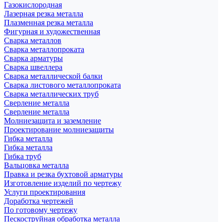
Газокислородная
Лазерная резка металла
Плазменная резка металла
Фигурная и художественная
Сварка металлов
Сварка металлопроката
Сварка арматуры
Сварка швеллера
Сварка металлической балки
Сварка листового металлопроката
Сварка металлических труб
Сверление металла
Сверление металла
Молниезащита и заземление
Проектирование молниезащиты
Гибка металла
Гибка металла
Гибка труб
Вальцовка металла
Правка и резка бухтовой арматуры
Изготовление изделий по чертежу
Услуги проектирования
Доработка чертежей
По готовому чертежу
Пескоструйная обработка металла