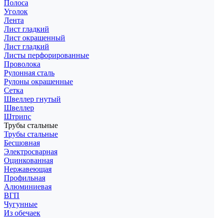
Полоса
Уголок
Лента
Лист гладкий
Лист окрашенный
Лист гладкий
Листы перфорированные
Проволока
Рулонная сталь
Рулоны окрашенные
Сетка
Швеллер гнутый
Швеллер
Штрипс
Трубы стальные
Трубы стальные
Бесшовная
Электросварная
Оцинкованная
Нержавеющая
Профильная
Алюминиевая
ВГП
Чугунные
Из обечаек