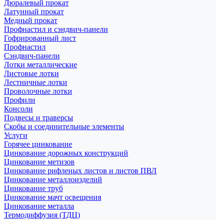
Дюралевый прокат
Латунный прокат
Медный прокат
Профнастил и сэндвич-панели
Гофрированный лист
Профнастил
Сэндвич-панели
Лотки металлические
Листовые лотки
Лестничные лотки
Проволочные лотки
Профили
Консоли
Подвесы и траверсы
Скобы и соединительные элементы
Услуги
Горячее цинкование
Цинкование дорожных конструкций
Цинкование метизов
Цинкование рифленых листов и листов ПВЛ
Цинкование металлоизделий
Цинкование труб
Цинкование мачт освещения
Цинкование металла
Термодиффузия (ТДЦ)