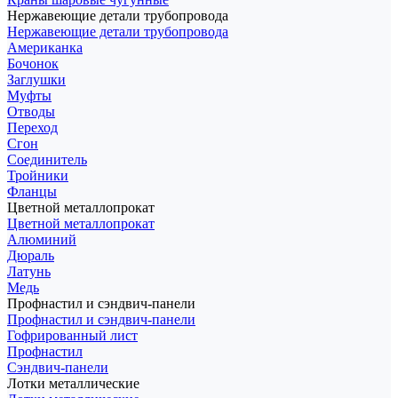
Нержавеющие детали трубопровода
Нержавеющие детали трубопровода
Американка
Бочонок
Заглушки
Муфты
Отводы
Переход
Сгон
Соединитель
Тройники
Фланцы
Цветной металлопрокат
Цветной металлопрокат
Алюминий
Дюраль
Латунь
Медь
Профнастил и сэндвич-панели
Профнастил и сэндвич-панели
Гофрированный лист
Профнастил
Сэндвич-панели
Лотки металлические