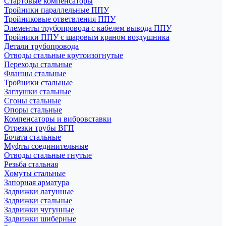
Стартовые компенсаторы
Тройники параллельные ППУ
Тройниковые ответвления ППУ
Элементы трубопровода с кабелем вывода ППУ
Тройники ППУ с шаровым краном воздушника
Детали трубопровода
Отводы стальные крутоизогнутые
Переходы стальные
Фланцы стальные
Тройники стальные
Заглушки стальные
Сгоны стальные
Опоры стальные
Компенсаторы и вибровставки
Отрезки трубы ВГП
Бочата стальные
Муфты соединительные
Отводы стальные гнутые
Резьба стальная
Хомуты стальные
Запорная арматура
Задвижки латунные
Задвижки стальные
Задвижки чугунные
Задвижки шиберные