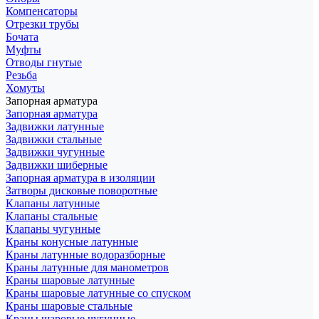
Компенсаторы
Отрезки трубы
Бочата
Муфты
Отводы гнутые
Резьба
Хомуты
Запорная арматура
Запорная арматура
Задвижки латунные
Задвижки стальные
Задвижки чугунные
Задвижки шиберные
Запорная арматура в изоляции
Затворы дисковые поворотные
Клапаны латунные
Клапаны стальные
Клапаны чугунные
Краны конусные латунные
Краны латунные водоразборные
Краны латунные для манометров
Краны шаровые латунные
Краны шаровые латунные со спуском
Краны шаровые стальные
Краны шаровые чугунные