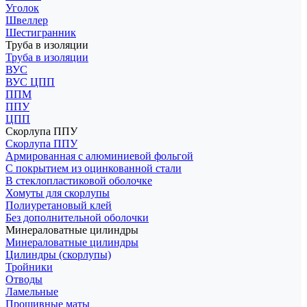
Уголок
Швеллер
Шестигранник
Труба в изоляции
Труба в изоляции
ВУС
ВУС ЦПП
ППМ
ППУ
ЦПП
Скорлупа ППУ
Скорлупа ППУ
Армированная с алюминиевой фольгой
С покрытием из оцинкованной стали
В стеклопластиковой оболочке
Хомуты для скорлупы
Полиуретановый клей
Без дополнительной оболочки
Минераловатные цилиндры
Минераловатные цилиндры
Цилиндры (скорлупы)
Тройники
Отводы
Ламельные
Прошивные маты