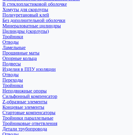
В стеклопластиковой оболочке
Хомуты для скорлупы
Полиуретановый клей
Без дополнительной оболочки
Минераловатные цилиндры
Цилиндры (скорлупы)
Тройники
Отводы
Ламельные
Прошивные маты
Опорные кольца
Подвесы
Изделия в ППУ изоляции
Отводы
Переходы
Тройники
Неподвижные опоры
Cильфонный компенсатор
Z-образные элементы
Концевые элементы
Стартовые компенсаторы
Тройники параллельные
Тройниковые ответвления
Детали трубопровода
Отводы