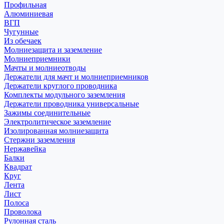
Профильная
Алюминиевая
ВГП
Чугунные
Из обечаек
Молниезащита и заземление
Молниеприемники
Мачты и молниеотводы
Держатели для мачт и молниеприемников
Держатели круглого проводника
Комплекты модульного заземления
Держатели проводника универсальные
Зажимы соединительные
Электролитическое заземление
Изолированная молниезащита
Стержни заземления
Нержавейка
Балки
Квадрат
Круг
Лента
Лист
Полоса
Проволока
Рулонная сталь