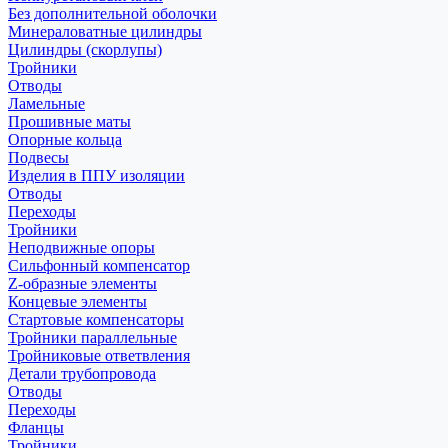
Без дополнительной оболочки
Минераловатные цилиндры
Цилиндры (скорлупы)
Тройники
Отводы
Ламельные
Прошивные маты
Опорные кольца
Подвесы
Изделия в ППУ изоляции
Отводы
Переходы
Тройники
Неподвижные опоры
Cильфонный компенсатор
Z-образные элементы
Концевые элементы
Стартовые компенсаторы
Тройники параллельные
Тройниковые ответвления
Детали трубопровода
Отводы
Переходы
Фланцы
Тройники