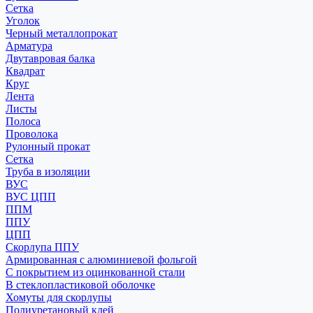
Сетка
Уголок
Черный металлопрокат
Арматура
Двутавровая балка
Квадрат
Круг
Лента
Листы
Полоса
Проволока
Рулонный прокат
Сетка
Труба в изоляции
ВУС
ВУС ЦПП
ППМ
ППУ
ЦПП
Скорлупа ППУ
Армированная с алюминиевой фольгой
С покрытием из оцинкованной стали
В стеклопластиковой оболочке
Хомуты для скорлупы
Полиуретановый клей