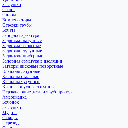
Заглушки
Сгоны
Опоры
Компенсаторы
Отрезки трубы
Бочата
Запорная арматура
Задвижки латунные
Задвижки стальные
Задвижки чугунные
Задвижки шиберные
Запорная арматура в изоляции
Затворы дисковые поворотные
Клапаны латунные
Клапаны стальные
Клапаны чугунные
Краны конусные латунные
Нержавеющие детали трубопровода
Американка
Бочонок
Заглушки
Муфты
Отводы
Переход
Сгон