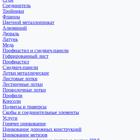
Соединитель
Тройники
Фланцы
Цветной металлопрокат
Алюминий
Дюраль
Латунь
Медь
Профнастил и сэндвич-панели
Гофрированный лист
Профнастил
Сэндвич-панели
Лотки металлические
Листовые лотки
Лестничные лотки
Проволочные лотки
Профили
Консоли
Подвесы и траверсы
Скобы и соединительные элементы
Услуги
Горячее цинкование
Цинкование дорожных конструкций
Цинкование метизов