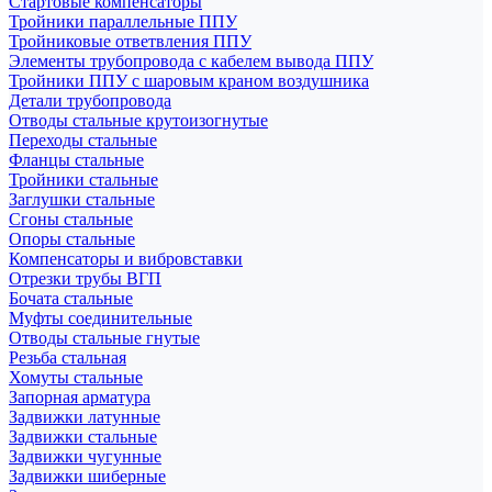
Стартовые компенсаторы
Тройники параллельные ППУ
Тройниковые ответвления ППУ
Элементы трубопровода с кабелем вывода ППУ
Тройники ППУ с шаровым краном воздушника
Детали трубопровода
Отводы стальные крутоизогнутые
Переходы стальные
Фланцы стальные
Тройники стальные
Заглушки стальные
Сгоны стальные
Опоры стальные
Компенсаторы и вибровставки
Отрезки трубы ВГП
Бочата стальные
Муфты соединительные
Отводы стальные гнутые
Резьба стальная
Хомуты стальные
Запорная арматура
Задвижки латунные
Задвижки стальные
Задвижки чугунные
Задвижки шиберные