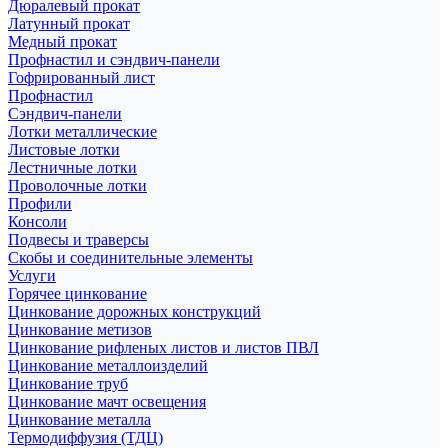
Дюралевый прокат
Латунный прокат
Медный прокат
Профнастил и сэндвич-панели
Гофрированный лист
Профнастил
Сэндвич-панели
Лотки металлические
Листовые лотки
Лестничные лотки
Проволочные лотки
Профили
Консоли
Подвесы и траверсы
Скобы и соединительные элементы
Услуги
Горячее цинкование
Цинкование дорожных конструкций
Цинкование метизов
Цинкование рифленых листов и листов ПВЛ
Цинкование металлоизделий
Цинкование труб
Цинкование мачт освещения
Цинкование металла
Термодиффузия (ТДЦ)