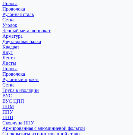
Полоса
Проволока
Рулонная сталь
Сетка
Уголок
Черный металлопрокат
Арматура
Двутавровая балка
Квадрат
Круг
Лента
Листы
Полоса
Проволока
Рулонный прокат
Сетка
Труба в изоляции
ВУС
ВУС ЦПП
ППМ
ППУ
ЦПП
Скорлупа ППУ
Армированная с алюминиевой фольгой
С покрытием из оцинкованной стали