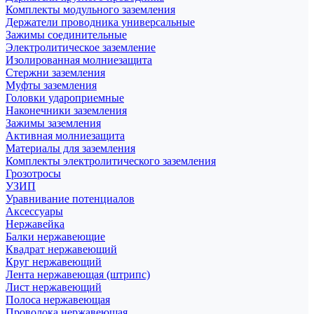
Комплекты модульного заземления
Держатели проводника универсальные
Зажимы соединительные
Электролитическое заземление
Изолированная молниезащита
Стержни заземления
Муфты заземления
Головки удароприемные
Наконечники заземления
Зажимы заземления
Активная молниезащита
Материалы для заземления
Комплекты электролитического заземления
Грозотросы
УЗИП
Уравнивание потенциалов
Аксессуары
Нержавейка
Балки нержавеющие
Квадрат нержавеющий
Круг нержавеющий
Лента нержавеющая (штрипс)
Лист нержавеющий
Полоса нержавеющая
Проволока нержавеющая