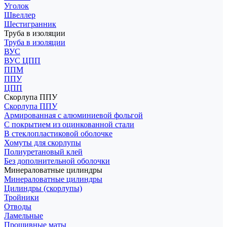
Уголок
Швеллер
Шестигранник
Труба в изоляции
Труба в изоляции
ВУС
ВУС ЦПП
ППМ
ППУ
ЦПП
Скорлупа ППУ
Скорлупа ППУ
Армированная с алюминиевой фольгой
С покрытием из оцинкованной стали
В стеклопластиковой оболочке
Хомуты для скорлупы
Полиуретановый клей
Без дополнительной оболочки
Минераловатные цилиндры
Минераловатные цилиндры
Цилиндры (скорлупы)
Тройники
Отводы
Ламельные
Прошивные маты