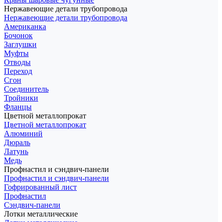
Нержавеющие детали трубопровода
Нержавеющие детали трубопровода
Американка
Бочонок
Заглушки
Муфты
Отводы
Переход
Сгон
Соединитель
Тройники
Фланцы
Цветной металлопрокат
Цветной металлопрокат
Алюминий
Дюраль
Латунь
Медь
Профнастил и сэндвич-панели
Профнастил и сэндвич-панели
Гофрированный лист
Профнастил
Сэндвич-панели
Лотки металлические