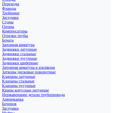
Переходы
Фланцы
Тройники
Заглушки
Сгоны
Опоры
Компенсаторы
Отрезки трубы
Бочата
Запорная арматура
Задвижки латунные
Задвижки стальные
Задвижки чугунные
Задвижки шиберные
Запорная арматура в изоляции
Затворы дисковые поворотные
Клапаны латунные
Клапаны стальные
Клапаны чугунные
Краны конусные латунные
Нержавеющие детали трубопровода
Американка
Бочонок
Заглушки
Муфты