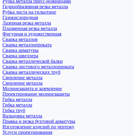
Рубка металла пресс-ножницами
Гидрообразивная резка металла
Рубка листа на гильотине
Газокислородная
Лазерная резка металла
Плазменная резка металла
Фигурная и художественная
Сварка металлов
Сварка металлопроката
Сварка арматуры
Сварка швеллера
Сварка металлической балки
Сварка листового металлопроката
Сварка металлических труб
Сверление металла
Сверление металла
Молниезащита и заземление
Проектирование молниезащиты
Гибка металла
Гибка металла
Гибка труб
Вальцовка металла
Правка и резка бухтовой арматуры
Изготовление изделий по чертежу
Услуги проектирования