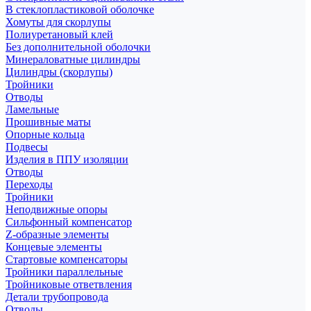
В стеклопластиковой оболочке
Хомуты для скорлупы
Полиуретановый клей
Без дополнительной оболочки
Минераловатные цилиндры
Цилиндры (скорлупы)
Тройники
Отводы
Ламельные
Прошивные маты
Опорные кольца
Подвесы
Изделия в ППУ изоляции
Отводы
Переходы
Тройники
Неподвижные опоры
Cильфонный компенсатор
Z-образные элементы
Концевые элементы
Стартовые компенсаторы
Тройники параллельные
Тройниковые ответвления
Детали трубопровода
Отводы