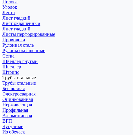
Полоса
Уголок
Лента
Лист гладкий
Лист окрашенный
Лист гладкий
Листы перфорированные
Проволока
Рулонная сталь
Рулоны окрашенные
Сетка
Швеллер гнутый
Швеллер
Штрипс
Трубы стальные
Трубы стальные
Бесшовная
Электросварная
Оцинкованная
Нержавеющая
Профильная
Алюминиевая
ВГП
Чугунные
Из обечаек