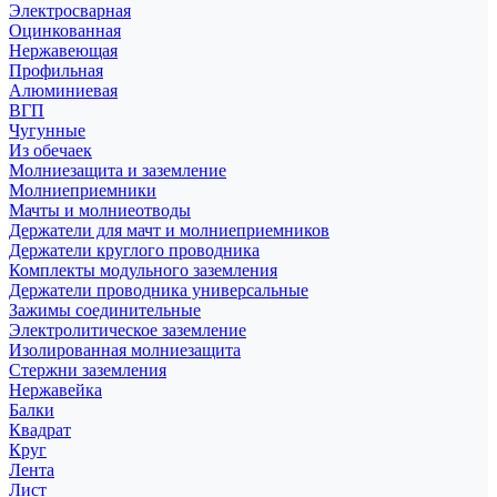
Электросварная
Оцинкованная
Нержавеющая
Профильная
Алюминиевая
ВГП
Чугунные
Из обечаек
Молниезащита и заземление
Молниеприемники
Мачты и молниеотводы
Держатели для мачт и молниеприемников
Держатели круглого проводника
Комплекты модульного заземления
Держатели проводника универсальные
Зажимы соединительные
Электролитическое заземление
Изолированная молниезащита
Стержни заземления
Нержавейка
Балки
Квадрат
Круг
Лента
Лист