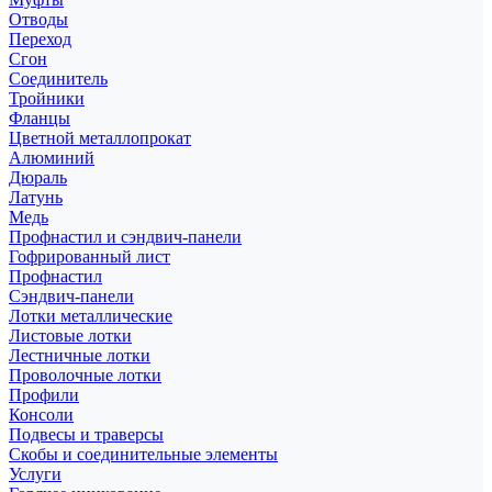
Отводы
Переход
Сгон
Соединитель
Тройники
Фланцы
Цветной металлопрокат
Алюминий
Дюраль
Латунь
Медь
Профнастил и сэндвич-панели
Гофрированный лист
Профнастил
Сэндвич-панели
Лотки металлические
Листовые лотки
Лестничные лотки
Проволочные лотки
Профили
Консоли
Подвесы и траверсы
Скобы и соединительные элементы
Услуги