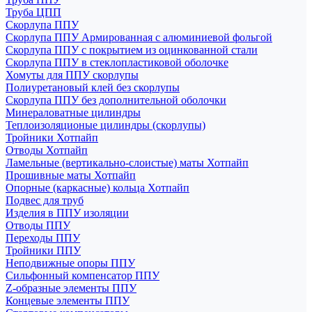
Труба ЦПП
Скорлупа ППУ
Скорлупа ППУ Армированная с алюминиевой фольгой
Скорлупа ППУ с покрытием из оцинкованной стали
Скорлупа ППУ в стеклопластиковой оболочке
Хомуты для ППУ скорлупы
Полиуретановый клей без скорлупы
Скорлупа ППУ без дополнительной оболочки
Минераловатные цилиндры
Теплоизоляционые цилиндры (скорлупы)
Тройники Хотпайп
Отводы Хотпайп
Ламельные (вертикально-слоистые) маты Хотпайп
Прошивные маты Хотпайп
Опорные (каркасные) кольца Хотпайп
Подвес для труб
Изделия в ППУ изоляции
Отводы ППУ
Переходы ППУ
Тройники ППУ
Неподвижные опоры ППУ
Cильфонный компенсатор ППУ
Z-образные элементы ППУ
Концевые элементы ППУ