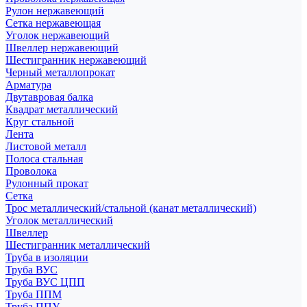
Рулон нержавеющий
Сетка нержавеющая
Уголок нержавеющий
Швеллер нержавеющий
Шестигранник нержавеющий
Черный металлопрокат
Арматура
Двутавровая балка
Квадрат металлический
Круг стальной
Лента
Листовой металл
Полоса стальная
Проволока
Рулонный прокат
Сетка
Трос металлический/стальной (канат металлический)
Уголок металлический
Швеллер
Шестигранник металлический
Труба в изоляции
Труба ВУС
Труба ВУС ЦПП
Труба ППМ
Труба ППУ