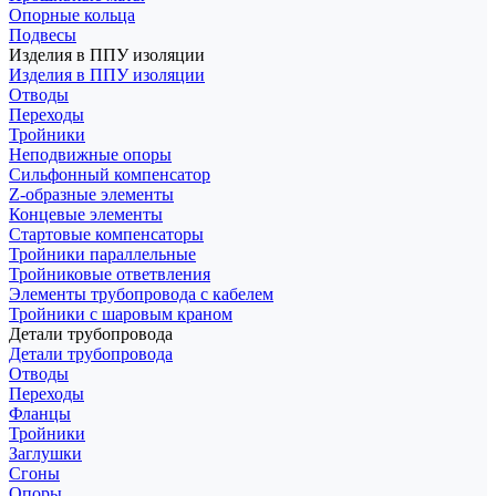
Опорные кольца
Подвесы
Изделия в ППУ изоляции
Изделия в ППУ изоляции
Отводы
Переходы
Тройники
Неподвижные опоры
Cильфонный компенсатор
Z-образные элементы
Концевые элементы
Стартовые компенсаторы
Тройники параллельные
Тройниковые ответвления
Элементы трубопровода с кабелем
Тройники с шаровым краном
Детали трубопровода
Детали трубопровода
Отводы
Переходы
Фланцы
Тройники
Заглушки
Сгоны
Опоры