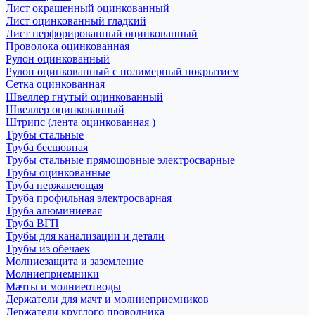
Лист окрашенный оцинкованный
Лист оцинкованный гладкий
Лист перфорированный оцинкованный
Проволока оцинкованная
Рулон оцинкованный
Рулон оцинкованный с полимерный покрытием
Сетка оцинкованная
Швеллер гнутый оцинкованный
Швеллер оцинкованный
Штрипс (лента оцинкованная )
Трубы стальные
Труба бесшовная
Трубы стальные прямошовные электросварные
Трубы оцинкованные
Труба нержавеющая
Труба профильная электросварная
Труба алюминиевая
Труба ВГП
Трубы для канализации и детали
Трубы из обечаек
Молниезащита и заземление
Молниеприемники
Мачты и молниеотводы
Держатели для мачт и молниеприемников
Держатели круглого проводника