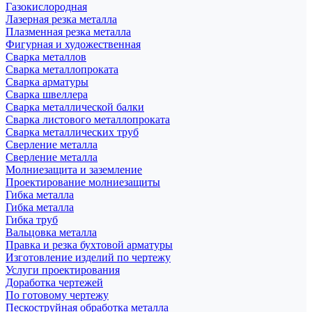
Газокислородная
Лазерная резка металла
Плазменная резка металла
Фигурная и художественная
Сварка металлов
Сварка металлопроката
Сварка арматуры
Сварка швеллера
Сварка металлической балки
Сварка листового металлопроката
Сварка металлических труб
Сверление металла
Сверление металла
Молниезащита и заземление
Проектирование молниезащиты
Гибка металла
Гибка металла
Гибка труб
Вальцовка металла
Правка и резка бухтовой арматуры
Изготовление изделий по чертежу
Услуги проектирования
Доработка чертежей
По готовому чертежу
Пескоструйная обработка металла