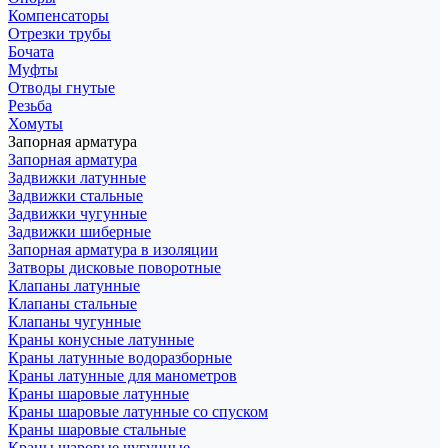
Компенсаторы
Отрезки трубы
Бочата
Муфты
Отводы гнутые
Резьба
Хомуты
Запорная арматура
Запорная арматура
Задвижки латунные
Задвижки стальные
Задвижки чугунные
Задвижки шиберные
Запорная арматура в изоляции
Затворы дисковые поворотные
Клапаны латунные
Клапаны стальные
Клапаны чугунные
Краны конусные латунные
Краны латунные водоразборные
Краны латунные для манометров
Краны шаровые латунные
Краны шаровые латунные со спуском
Краны шаровые стальные
Краны шаровые чугунные