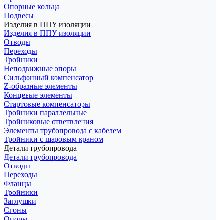
Опорные кольца
Подвесы
Изделия в ППУ изоляции
Изделия в ППУ изоляции
Отводы
Переходы
Тройники
Неподвижные опоры
Cильфонный компенсатор
Z-образные элементы
Концевые элементы
Стартовые компенсаторы
Тройники параллельные
Тройниковые ответвления
Элементы трубопровода с кабелем
Тройники с шаровым краном
Детали трубопровода
Детали трубопровода
Отводы
Переходы
Фланцы
Тройники
Заглушки
Сгоны
Опоры