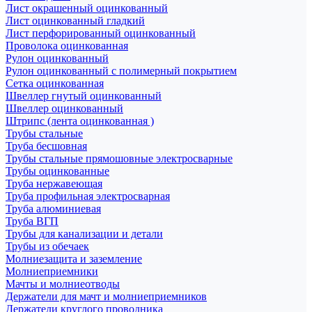
Лист окрашенный оцинкованный
Лист оцинкованный гладкий
Лист перфорированный оцинкованный
Проволока оцинкованная
Рулон оцинкованный
Рулон оцинкованный с полимерный покрытием
Сетка оцинкованная
Швеллер гнутый оцинкованный
Швеллер оцинкованный
Штрипс (лента оцинкованная )
Трубы стальные
Труба бесшовная
Трубы стальные прямошовные электросварные
Трубы оцинкованные
Труба нержавеющая
Труба профильная электросварная
Труба алюминиевая
Труба ВГП
Трубы для канализации и детали
Трубы из обечаек
Молниезащита и заземление
Молниеприемники
Мачты и молниеотводы
Держатели для мачт и молниеприемников
Держатели круглого проводника