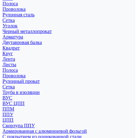
Полоса
Проволока
Рулонная сталь
Сетка
Уголок
Черный металлопрокат
Арматура
Двутавровая балка
Квадрат
Круг
Лента
Листы
Полоса
Проволока
Рулонный прокат
Сетка
Труба в изоляции
ВУС
ВУС ЦПП
ППМ
ППУ
ЦПП
Скорлупа ППУ
Армированная с алюминиевой фольгой
С покрытием из оцинкованной стали