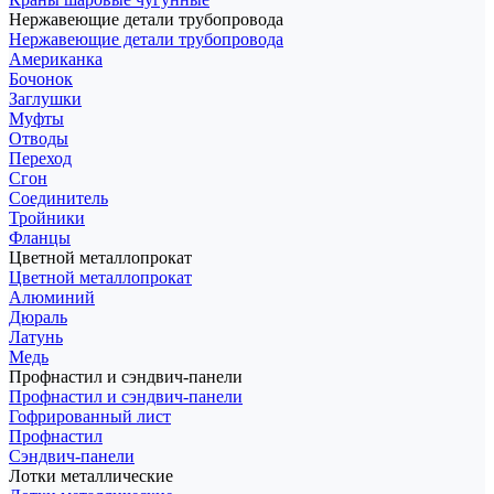
Нержавеющие детали трубопровода
Нержавеющие детали трубопровода
Американка
Бочонок
Заглушки
Муфты
Отводы
Переход
Сгон
Соединитель
Тройники
Фланцы
Цветной металлопрокат
Цветной металлопрокат
Алюминий
Дюраль
Латунь
Медь
Профнастил и сэндвич-панели
Профнастил и сэндвич-панели
Гофрированный лист
Профнастил
Сэндвич-панели
Лотки металлические