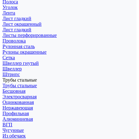
Полоса
Уголок
Лента
Лист гладкий
Лист окрашенный
Лист гладкий
Листы перфорированные
Проволока
Рулонная сталь
Рулоны окрашенные
Сетка
Швеллер гнутый
Швеллер
Штрипс
Трубы стальные
Трубы стальные
Бесшовная
Электросварная
Оцинкованная
Нержавеющая
Профильная
Алюминиевая
ВГП
Чугунные
Из обечаек