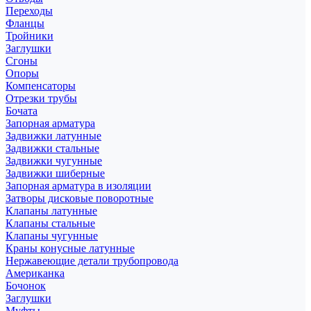
Переходы
Фланцы
Тройники
Заглушки
Сгоны
Опоры
Компенсаторы
Отрезки трубы
Бочата
Запорная арматура
Задвижки латунные
Задвижки стальные
Задвижки чугунные
Задвижки шиберные
Запорная арматура в изоляции
Затворы дисковые поворотные
Клапаны латунные
Клапаны стальные
Клапаны чугунные
Краны конусные латунные
Нержавеющие детали трубопровода
Американка
Бочонок
Заглушки
Муфты