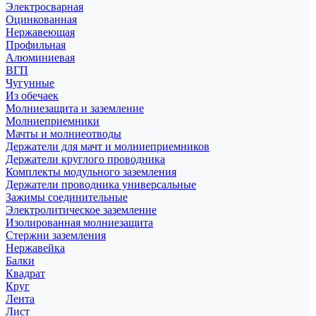
Электросварная
Оцинкованная
Нержавеющая
Профильная
Алюминиевая
ВГП
Чугунные
Из обечаек
Молниезащита и заземление
Молниеприемники
Мачты и молниеотводы
Держатели для мачт и молниеприемников
Держатели круглого проводника
Комплекты модульного заземления
Держатели проводника универсальные
Зажимы соединительные
Электролитическое заземление
Изолированная молниезащита
Стержни заземления
Нержавейка
Балки
Квадрат
Круг
Лента
Лист