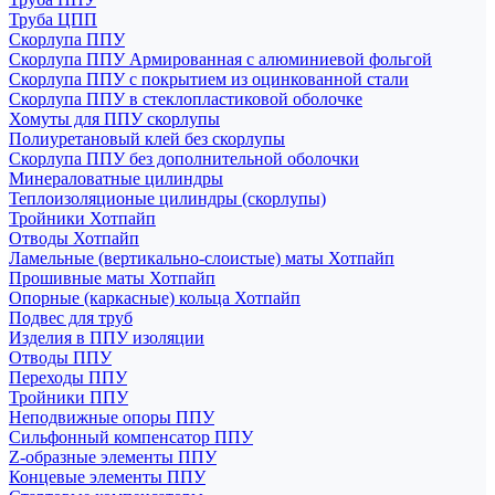
Труба ЦПП
Скорлупа ППУ
Скорлупа ППУ Армированная с алюминиевой фольгой
Скорлупа ППУ с покрытием из оцинкованной стали
Скорлупа ППУ в стеклопластиковой оболочке
Хомуты для ППУ скорлупы
Полиуретановый клей без скорлупы
Скорлупа ППУ без дополнительной оболочки
Минераловатные цилиндры
Теплоизоляционые цилиндры (скорлупы)
Тройники Хотпайп
Отводы Хотпайп
Ламельные (вертикально-слоистые) маты Хотпайп
Прошивные маты Хотпайп
Опорные (каркасные) кольца Хотпайп
Подвес для труб
Изделия в ППУ изоляции
Отводы ППУ
Переходы ППУ
Тройники ППУ
Неподвижные опоры ППУ
Cильфонный компенсатор ППУ
Z-образные элементы ППУ
Концевые элементы ППУ