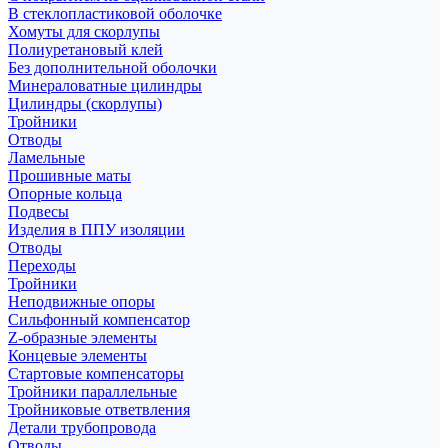
В стеклопластиковой оболочке
Хомуты для скорлупы
Полиуретановый клей
Без дополнительной оболочки
Минераловатные цилиндры
Цилиндры (скорлупы)
Тройники
Отводы
Ламельные
Прошивные маты
Опорные кольца
Подвесы
Изделия в ППУ изоляции
Отводы
Переходы
Тройники
Неподвижные опоры
Cильфонный компенсатор
Z-образные элементы
Концевые элементы
Стартовые компенсаторы
Тройники параллельные
Тройниковые ответвления
Детали трубопровода
Отводы