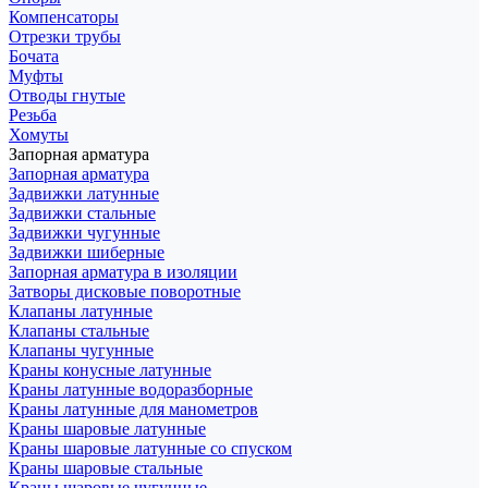
Компенсаторы
Отрезки трубы
Бочата
Муфты
Отводы гнутые
Резьба
Хомуты
Запорная арматура
Запорная арматура
Задвижки латунные
Задвижки стальные
Задвижки чугунные
Задвижки шиберные
Запорная арматура в изоляции
Затворы дисковые поворотные
Клапаны латунные
Клапаны стальные
Клапаны чугунные
Краны конусные латунные
Краны латунные водоразборные
Краны латунные для манометров
Краны шаровые латунные
Краны шаровые латунные со спуском
Краны шаровые стальные
Краны шаровые чугунные