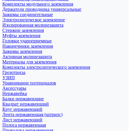
Комплекты модульного заземления
Держатели проводника универсальные
Зажимы соединительные
Электролитическое заземление
Изолированная молниезащита
Стержни заземления
Муфты заземления
Головки удароприемные
Наконечники заземления
Зажимы заземления
Активная молниезащита
Материалы для заземления
Комплекты электролитического заземления
Грозотросы
УЗИП
Уравнивание потенциалов
Аксессуары
Нержавейка
Балки нержавеющие
Квадрат нержавеющий
Круг нержавеющий
Лента нержавеющая (штрипс)
Лист нержавеющий
Полоса нержавеющая
Проволока нержавеющая