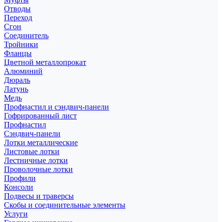
Отводы
Переход
Сгон
Соединитель
Тройники
Фланцы
Цветной металлопрокат
Алюминий
Дюраль
Латунь
Медь
Профнастил и сэндвич-панели
Гофрированный лист
Профнастил
Сэндвич-панели
Лотки металлические
Листовые лотки
Лестничные лотки
Проволочные лотки
Профили
Консоли
Подвесы и траверсы
Скобы и соединительные элементы
Услуги