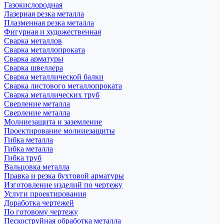
Газокислородная
Лазерная резка металла
Плазменная резка металла
Фигурная и художественная
Сварка металлов
Сварка металлопроката
Сварка арматуры
Сварка швеллера
Сварка металлической балки
Сварка листового металлопроката
Сварка металлических труб
Сверление металла
Сверление металла
Молниезащита и заземление
Проектирование молниезащиты
Гибка металла
Гибка металла
Гибка труб
Вальцовка металла
Правка и резка бухтовой арматуры
Изготовление изделий по чертежу
Услуги проектирования
Доработка чертежей
По готовому чертежу
Пескоструйная обработка металла