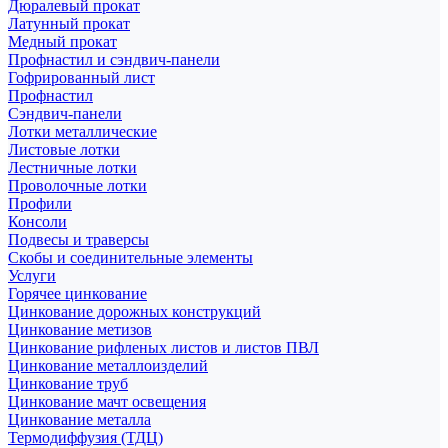
Дюралевый прокат
Латунный прокат
Медный прокат
Профнастил и сэндвич-панели
Гофрированный лист
Профнастил
Сэндвич-панели
Лотки металлические
Листовые лотки
Лестничные лотки
Проволочные лотки
Профили
Консоли
Подвесы и траверсы
Скобы и соединительные элементы
Услуги
Горячее цинкование
Цинкование дорожных конструкций
Цинкование метизов
Цинкование рифленых листов и листов ПВЛ
Цинкование металлоизделий
Цинкование труб
Цинкование мачт освещения
Цинкование металла
Термодиффузия (ТДЦ)