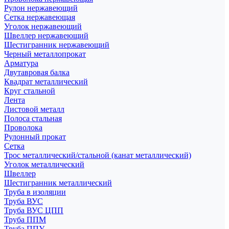
Рулон нержавеющий
Сетка нержавеющая
Уголок нержавеющий
Швеллер нержавеющий
Шестигранник нержавеющий
Черный металлопрокат
Арматура
Двутавровая балка
Квадрат металлический
Круг стальной
Лента
Листовой металл
Полоса стальная
Проволока
Рулонный прокат
Сетка
Трос металлический/стальной (канат металлический)
Уголок металлический
Швеллер
Шестигранник металлический
Труба в изоляции
Труба ВУС
Труба ВУС ЦПП
Труба ППМ
Труба ППУ