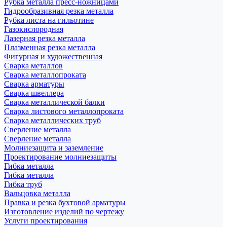
Рубка металла пресс-ножницами
Гидрообразивная резка металла
Рубка листа на гильотине
Газокислородная
Лазерная резка металла
Плазменная резка металла
Фигурная и художественная
Сварка металлов
Сварка металлопроката
Сварка арматуры
Сварка швеллера
Сварка металлической балки
Сварка листового металлопроката
Сварка металлических труб
Сверление металла
Сверление металла
Молниезащита и заземление
Проектирование молниезащиты
Гибка металла
Гибка металла
Гибка труб
Вальцовка металла
Правка и резка бухтовой арматуры
Изготовление изделий по чертежу
Услуги проектирования