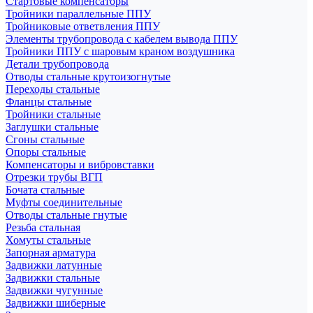
Стартовые компенсаторы
Тройники параллельные ППУ
Тройниковые ответвления ППУ
Элементы трубопровода с кабелем вывода ППУ
Тройники ППУ с шаровым краном воздушника
Детали трубопровода
Отводы стальные крутоизогнутые
Переходы стальные
Фланцы стальные
Тройники стальные
Заглушки стальные
Сгоны стальные
Опоры стальные
Компенсаторы и вибровставки
Отрезки трубы ВГП
Бочата стальные
Муфты соединительные
Отводы стальные гнутые
Резьба стальная
Хомуты стальные
Запорная арматура
Задвижки латунные
Задвижки стальные
Задвижки чугунные
Задвижки шиберные