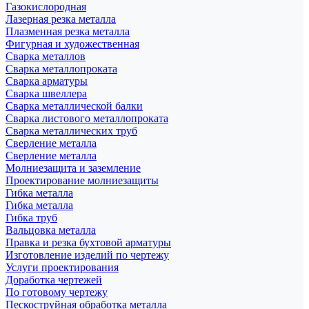
Газокислородная
Лазерная резка металла
Плазменная резка металла
Фигурная и художественная
Сварка металлов
Сварка металлопроката
Сварка арматуры
Сварка швеллера
Сварка металлической балки
Сварка листового металлопроката
Сварка металлических труб
Сверление металла
Сверление металла
Молниезащита и заземление
Проектирование молниезащиты
Гибка металла
Гибка металла
Гибка труб
Вальцовка металла
Правка и резка бухтовой арматуры
Изготовление изделий по чертежу
Услуги проектирования
Доработка чертежей
По готовому чертежу
Пескоструйная обработка металла