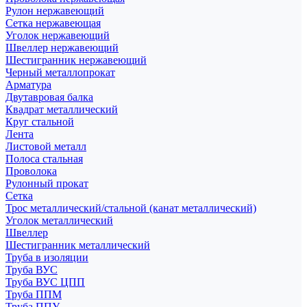
Рулон нержавеющий
Сетка нержавеющая
Уголок нержавеющий
Швеллер нержавеющий
Шестигранник нержавеющий
Черный металлопрокат
Арматура
Двутавровая балка
Квадрат металлический
Круг стальной
Лента
Листовой металл
Полоса стальная
Проволока
Рулонный прокат
Сетка
Трос металлический/стальной (канат металлический)
Уголок металлический
Швеллер
Шестигранник металлический
Труба в изоляции
Труба ВУС
Труба ВУС ЦПП
Труба ППМ
Труба ППУ