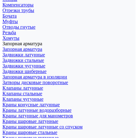
Компенсаторы
Отрезки трубы
Бочата
Муфты
Отводы гнутые
Резьба
Хомуты
Запорная арматура
Запорная арматура
Задвижки латунные
Задвижки стальные
Задвижки чугунные
Задвижки шиберные
Запорная арматура в изоляции
Затворы дисковые поворотные
Клапаны латунные
Клапаны стальные
Клапаны чугунные
Краны конусные латунные
Краны латунные водоразборные
Краны латунные для манометров
Краны шаровые латунные
Краны шаровые латунные со спуском
Краны шаровые стальные
Краны шаровые чугунные