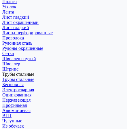
Полоса
Уголок
Лента
Лист гладкий
Лист окрашенный
Лист гладкий
Листы перфорированные
Проволока
Рулонная сталь
Рулоны окрашенные
Сетка
Швеллер гнутый
Швеллер
Штрипс
Трубы стальные
Трубы стальные
Бесшовная
Электросварная
Оцинкованная
Нержавеющая
Профильная
Алюминиевая
ВГП
Чугунные
Из обечаек