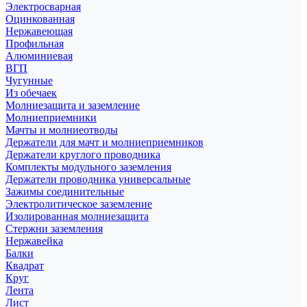
Электросварная
Оцинкованная
Нержавеющая
Профильная
Алюминиевая
ВГП
Чугунные
Из обечаек
Молниезащита и заземление
Молниеприемники
Мачты и молниеотводы
Держатели для мачт и молниеприемников
Держатели круглого проводника
Комплекты модульного заземления
Держатели проводника универсальные
Зажимы соединительные
Электролитическое заземление
Изолированная молниезащита
Стержни заземления
Нержавейка
Балки
Квадрат
Круг
Лента
Лист