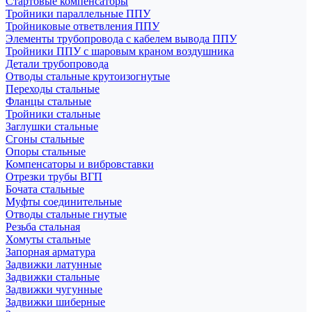
Стартовые компенсаторы
Тройники параллельные ППУ
Тройниковые ответвления ППУ
Элементы трубопровода с кабелем вывода ППУ
Тройники ППУ с шаровым краном воздушника
Детали трубопровода
Отводы стальные крутоизогнутые
Переходы стальные
Фланцы стальные
Тройники стальные
Заглушки стальные
Сгоны стальные
Опоры стальные
Компенсаторы и вибровставки
Отрезки трубы ВГП
Бочата стальные
Муфты соединительные
Отводы стальные гнутые
Резьба стальная
Хомуты стальные
Запорная арматура
Задвижки латунные
Задвижки стальные
Задвижки чугунные
Задвижки шиберные