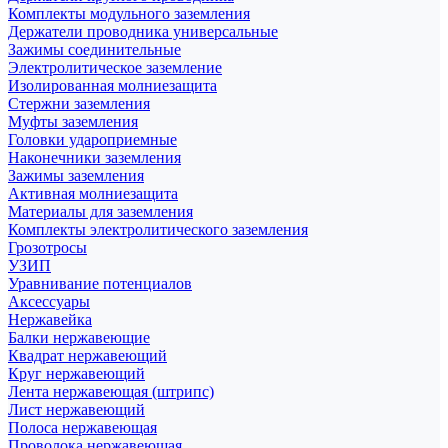
Комплекты модульного заземления
Держатели проводника универсальные
Зажимы соединительные
Электролитическое заземление
Изолированная молниезащита
Стержни заземления
Муфты заземления
Головки удароприемные
Наконечники заземления
Зажимы заземления
Активная молниезащита
Материалы для заземления
Комплекты электролитического заземления
Грозотросы
УЗИП
Уравнивание потенциалов
Аксессуары
Нержавейка
Балки нержавеющие
Квадрат нержавеющий
Круг нержавеющий
Лента нержавеющая (штрипс)
Лист нержавеющий
Полоса нержавеющая
Проволока нержавеющая