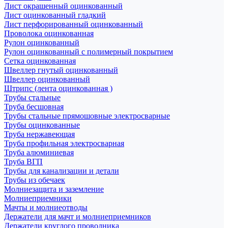
Лист окрашенный оцинкованный
Лист оцинкованный гладкий
Лист перфорированный оцинкованный
Проволока оцинкованная
Рулон оцинкованный
Рулон оцинкованный с полимерный покрытием
Сетка оцинкованная
Швеллер гнутый оцинкованный
Швеллер оцинкованный
Штрипс (лента оцинкованная )
Трубы стальные
Труба бесшовная
Трубы стальные прямошовные электросварные
Трубы оцинкованные
Труба нержавеющая
Труба профильная электросварная
Труба алюминиевая
Труба ВГП
Трубы для канализации и детали
Трубы из обечаек
Молниезащита и заземление
Молниеприемники
Мачты и молниеотводы
Держатели для мачт и молниеприемников
Держатели круглого проводника