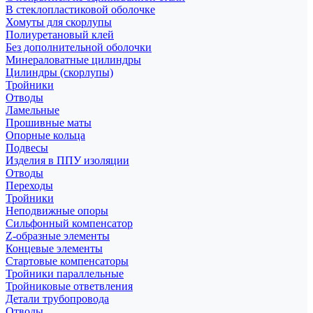
В стеклопластиковой оболочке
Хомуты для скорлупы
Полиуретановый клей
Без дополнительной оболочки
Минераловатные цилиндры
Цилиндры (скорлупы)
Тройники
Отводы
Ламельные
Прошивные маты
Опорные кольца
Подвесы
Изделия в ППУ изоляции
Отводы
Переходы
Тройники
Неподвижные опоры
Cильфонный компенсатор
Z-образные элементы
Концевые элементы
Стартовые компенсаторы
Тройники параллельные
Тройниковые ответвления
Детали трубопровода
Отводы