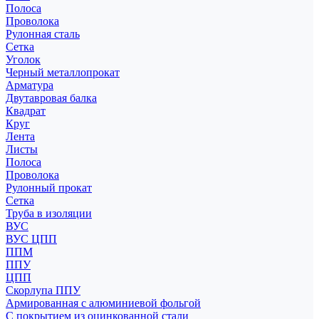
Полоса
Проволока
Рулонная сталь
Сетка
Уголок
Черный металлопрокат
Арматура
Двутавровая балка
Квадрат
Круг
Лента
Листы
Полоса
Проволока
Рулонный прокат
Сетка
Труба в изоляции
ВУС
ВУС ЦПП
ППМ
ППУ
ЦПП
Скорлупа ППУ
Армированная с алюминиевой фольгой
С покрытием из оцинкованной стали