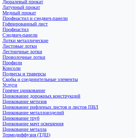
Дюралевый прокат
Латунный прокат
Медный прокат
Профнастил и сэндвич-панели
Гофрированный лист
Профнастил
Сэндвич-панели
Лотки металлические
Листовые лотки
Лестничные лотки
Проволочные лотки
Профили
Консоли
Подвесы и траверсы
Скобы и соединительные элементы
Услуги
Горячее цинкование
Цинкование дорожных конструкций
Цинкование метизов
Цинкование рифленых листов и листов ПВЛ
Цинкование металлоизделий
Цинкование труб
Цинкование мачт освещения
Цинкование металла
Термодиффузия (ТДЦ)