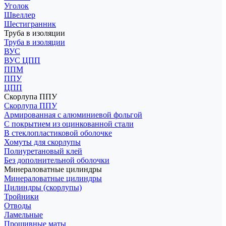
Уголок
Швеллер
Шестигранник
Труба в изоляции
Труба в изоляции
ВУС
ВУС ЦПП
ППМ
ППУ
ЦПП
Скорлупа ППУ
Скорлупа ППУ
Армированная с алюминиевой фольгой
С покрытием из оцинкованной стали
В стеклопластиковой оболочке
Хомуты для скорлупы
Полиуретановый клей
Без дополнительной оболочки
Минераловатные цилиндры
Минераловатные цилиндры
Цилиндры (скорлупы)
Тройники
Отводы
Ламельные
Прошивные маты