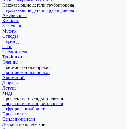
Нержавеющие детали трубопровода
Нержавеющие детали трубопровода
Американка
Бочонок
Заглушки
Муфты
Отводы
Переход
Сгон
Соединитель
Тройники
Фланцы
Цветной металлопрокат
Цветной металлопрокат
Алюминий
Дюраль
Латунь
Медь
Профнастил и сэндвич-панели
Профнастил и сэндвич-панели
Гофрированный лист
Профнастил
Сэндвич-панели
Лотки металлические