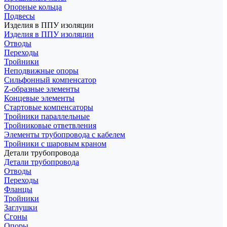
Опорные кольца
Подвесы
Изделия в ППУ изоляции
Изделия в ППУ изоляции
Отводы
Переходы
Тройники
Неподвижные опоры
Cильфонный компенсатор
Z-образные элементы
Концевые элементы
Стартовые компенсаторы
Тройники параллельные
Тройниковые ответвления
Элементы трубопровода с кабелем
Тройники с шаровым краном
Детали трубопровода
Детали трубопровода
Отводы
Переходы
Фланцы
Тройники
Заглушки
Сгоны
Опоры