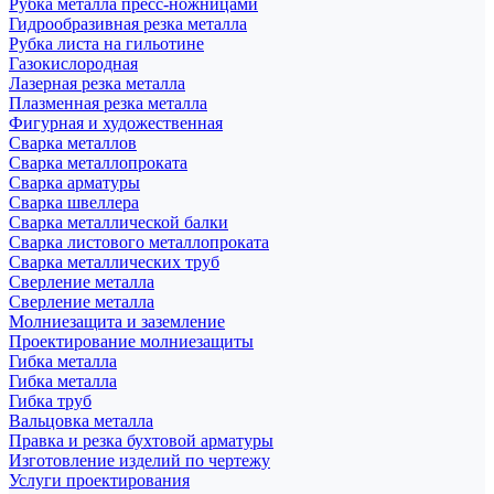
Рубка металла пресс-ножницами
Гидрообразивная резка металла
Рубка листа на гильотине
Газокислородная
Лазерная резка металла
Плазменная резка металла
Фигурная и художественная
Сварка металлов
Сварка металлопроката
Сварка арматуры
Сварка швеллера
Сварка металлической балки
Сварка листового металлопроката
Сварка металлических труб
Сверление металла
Сверление металла
Молниезащита и заземление
Проектирование молниезащиты
Гибка металла
Гибка металла
Гибка труб
Вальцовка металла
Правка и резка бухтовой арматуры
Изготовление изделий по чертежу
Услуги проектирования