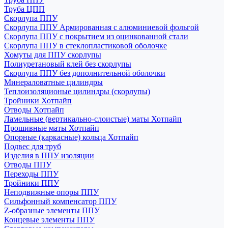
Труба ЦПП
Скорлупа ППУ
Скорлупа ППУ Армированная с алюминиевой фольгой
Скорлупа ППУ с покрытием из оцинкованной стали
Скорлупа ППУ в стеклопластиковой оболочке
Хомуты для ППУ скорлупы
Полиуретановый клей без скорлупы
Скорлупа ППУ без дополнительной оболочки
Минераловатные цилиндры
Теплоизоляционые цилиндры (скорлупы)
Тройники Хотпайп
Отводы Хотпайп
Ламельные (вертикально-слоистые) маты Хотпайп
Прошивные маты Хотпайп
Опорные (каркасные) кольца Хотпайп
Подвес для труб
Изделия в ППУ изоляции
Отводы ППУ
Переходы ППУ
Тройники ППУ
Неподвижные опоры ППУ
Cильфонный компенсатор ППУ
Z-образные элементы ППУ
Концевые элементы ППУ