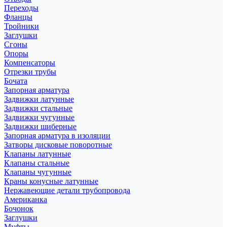
Переходы
Фланцы
Тройники
Заглушки
Сгоны
Опоры
Компенсаторы
Отрезки трубы
Бочата
Запорная арматура
Задвижки латунные
Задвижки стальные
Задвижки чугунные
Задвижки шиберные
Запорная арматура в изоляции
Затворы дисковые поворотные
Клапаны латунные
Клапаны стальные
Клапаны чугунные
Краны конусные латунные
Нержавеющие детали трубопровода
Американка
Бочонок
Заглушки
Муфты