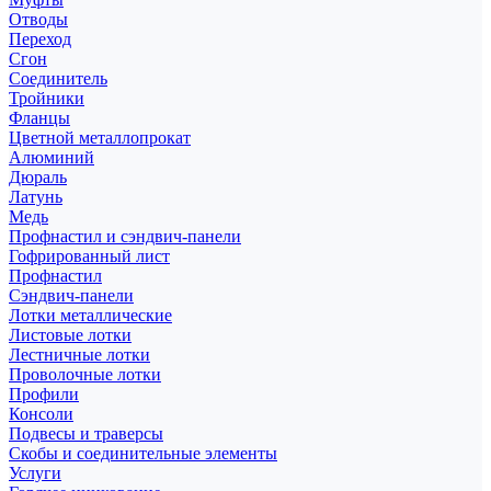
Отводы
Переход
Сгон
Соединитель
Тройники
Фланцы
Цветной металлопрокат
Алюминий
Дюраль
Латунь
Медь
Профнастил и сэндвич-панели
Гофрированный лист
Профнастил
Сэндвич-панели
Лотки металлические
Листовые лотки
Лестничные лотки
Проволочные лотки
Профили
Консоли
Подвесы и траверсы
Скобы и соединительные элементы
Услуги