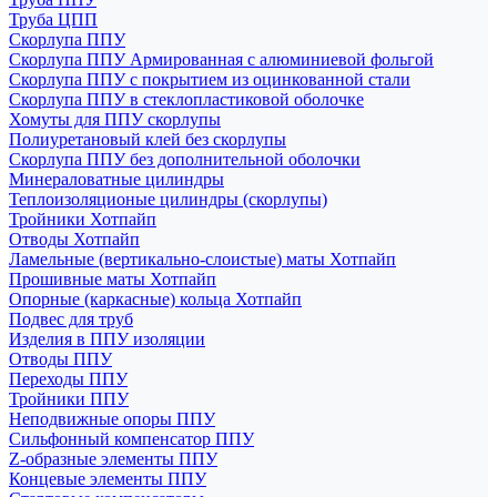
Труба ЦПП
Скорлупа ППУ
Скорлупа ППУ Армированная с алюминиевой фольгой
Скорлупа ППУ с покрытием из оцинкованной стали
Скорлупа ППУ в стеклопластиковой оболочке
Хомуты для ППУ скорлупы
Полиуретановый клей без скорлупы
Скорлупа ППУ без дополнительной оболочки
Минераловатные цилиндры
Теплоизоляционые цилиндры (скорлупы)
Тройники Хотпайп
Отводы Хотпайп
Ламельные (вертикально-слоистые) маты Хотпайп
Прошивные маты Хотпайп
Опорные (каркасные) кольца Хотпайп
Подвес для труб
Изделия в ППУ изоляции
Отводы ППУ
Переходы ППУ
Тройники ППУ
Неподвижные опоры ППУ
Cильфонный компенсатор ППУ
Z-образные элементы ППУ
Концевые элементы ППУ