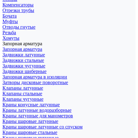
Компенсаторы
Отрезки трубы
Бочата
Муфты
Отводы гнутые
Резьба
Хомуты
Запорная арматура
Запорная арматура
Задвижки латунные
Задвижки стальные
Задвижки чугунные
Задвижки шиберные
Запорная арматура в изоляции
Затворы дисковые поворотные
Клапаны латунные
Клапаны стальные
Клапаны чугунные
Краны конусные латунные
Краны латунные водоразборные
Краны латунные для манометров
Краны шаровые латунные
Краны шаровые латунные со спуском
Краны шаровые стальные
Краны шаровые чугунные