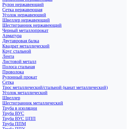
Рулон нержавеющий
Сетка нержавеющая
Уголок нержавеющий
Швеллер нержавеющий
Шестигранник нержавеющий
Черный металлопрокат
Арматура
Двутавровая балка
Квадрат металлический
Круг стальной
Лента
Листовой металл
Полоса стальная
Проволока
Рулонный прокат
Сетка
Трос металлический/стальной (канат металлический)
Уголок металлический
Швеллер
Шестигранник металлический
Труба в изоляции
Труба ВУС
Труба ВУС ЦПП
Труба ППМ
Труба ППУ