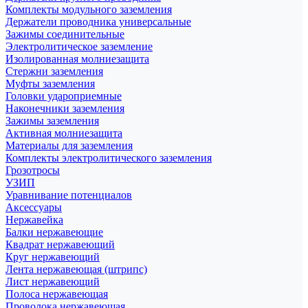
Комплекты модульного заземления
Держатели проводника универсальные
Зажимы соединительные
Электролитическое заземление
Изолированная молниезащита
Стержни заземления
Муфты заземления
Головки удароприемные
Наконечники заземления
Зажимы заземления
Активная молниезащита
Материалы для заземления
Комплекты электролитического заземления
Грозотросы
УЗИП
Уравнивание потенциалов
Аксессуары
Нержавейка
Балки нержавеющие
Квадрат нержавеющий
Круг нержавеющий
Лента нержавеющая (штрипс)
Лист нержавеющий
Полоса нержавеющая
Проволока нержавеющая