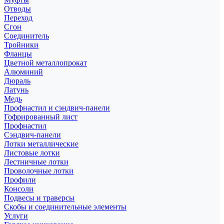
Отводы
Переход
Сгон
Соединитель
Тройники
Фланцы
Цветной металлопрокат
Алюминий
Дюраль
Латунь
Медь
Профнастил и сэндвич-панели
Гофрированный лист
Профнастил
Сэндвич-панели
Лотки металлические
Листовые лотки
Лестничные лотки
Проволочные лотки
Профили
Консоли
Подвесы и траверсы
Скобы и соединительные элементы
Услуги