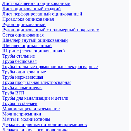
Лист окрашенный оцинкованный
Лист оцинкованный гладкий
Лист перфорированный оцинкованный
Проволока оцинкованная
Рулон оцинкованный
Рулон оцинкованный с полимерный покрытием
Сетка оцинкованная
Швеллер гнутый оцинкованный
Швеллер оцинкованный
Штрипс (лента оцинкованная )
Трубы стальные
Труба бесшовная
Трубы стальные прямошовные электросварные
Трубы оцинкованные
Труба нержавеющая
Труба профильная электросварная
Труба алюминиевая
Труба ВГП
Трубы для канализации и детали
Трубы из обечаек
Молниезащита и заземление
Молниеприемники
Мачты и молниеотводы
Держатели для мачт и молниеприемников
Держатели круглого проводника