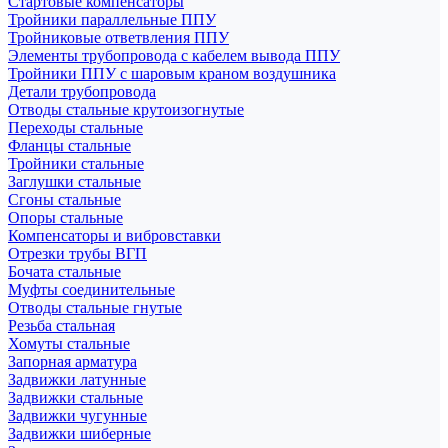
Стартовые компенсаторы
Тройники параллельные ППУ
Тройниковые ответвления ППУ
Элементы трубопровода с кабелем вывода ППУ
Тройники ППУ с шаровым краном воздушника
Детали трубопровода
Отводы стальные крутоизогнутые
Переходы стальные
Фланцы стальные
Тройники стальные
Заглушки стальные
Сгоны стальные
Опоры стальные
Компенсаторы и вибровставки
Отрезки трубы ВГП
Бочата стальные
Муфты соединительные
Отводы стальные гнутые
Резьба стальная
Хомуты стальные
Запорная арматура
Задвижки латунные
Задвижки стальные
Задвижки чугунные
Задвижки шиберные