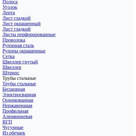
Полоса
Уголок
Лента
Лист гладкий
Лист окрашенный
Лист гладкий
Листы перфорированные
Проволока
Рулонная сталь
Рулоны окрашенные
Сетка
Швеллер гнутый
Швеллер
Штрипс
Трубы стальные
Трубы стальные
Бесшовная
Электросварная
Оцинкованная
Нержавеющая
Профильная
Алюминиевая
ВГП
Чугунные
Из обечаек