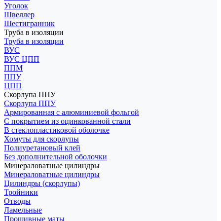
Уголок
Швеллер
Шестигранник
Труба в изоляции
Труба в изоляции
ВУС
ВУС ЦПП
ППМ
ППУ
ЦПП
Скорлупа ППУ
Скорлупа ППУ
Армированная с алюминиевой фольгой
С покрытием из оцинкованной стали
В стеклопластиковой оболочке
Хомуты для скорлупы
Полиуретановый клей
Без дополнительной оболочки
Минераловатные цилиндры
Минераловатные цилиндры
Цилиндры (скорлупы)
Тройники
Отводы
Ламельные
Прошивные маты