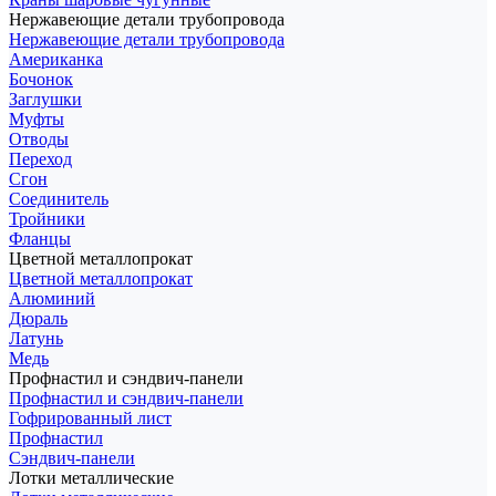
Нержавеющие детали трубопровода
Нержавеющие детали трубопровода
Американка
Бочонок
Заглушки
Муфты
Отводы
Переход
Сгон
Соединитель
Тройники
Фланцы
Цветной металлопрокат
Цветной металлопрокат
Алюминий
Дюраль
Латунь
Медь
Профнастил и сэндвич-панели
Профнастил и сэндвич-панели
Гофрированный лист
Профнастил
Сэндвич-панели
Лотки металлические