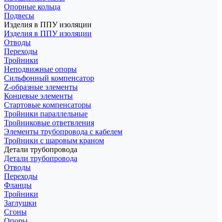
Опорные кольца
Подвесы
Изделия в ППУ изоляции
Изделия в ППУ изоляции
Отводы
Переходы
Тройники
Неподвижные опоры
Cильфонный компенсатор
Z-образные элементы
Концевые элементы
Стартовые компенсаторы
Тройники параллельные
Тройниковые ответвления
Элементы трубопровода с кабелем
Тройники с шаровым краном
Детали трубопровода
Детали трубопровода
Отводы
Переходы
Фланцы
Тройники
Заглушки
Сгоны
Опоры