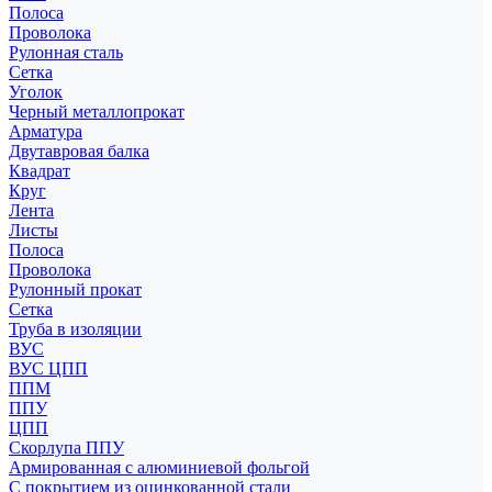
Полоса
Проволока
Рулонная сталь
Сетка
Уголок
Черный металлопрокат
Арматура
Двутавровая балка
Квадрат
Круг
Лента
Листы
Полоса
Проволока
Рулонный прокат
Сетка
Труба в изоляции
ВУС
ВУС ЦПП
ППМ
ППУ
ЦПП
Скорлупа ППУ
Армированная с алюминиевой фольгой
С покрытием из оцинкованной стали