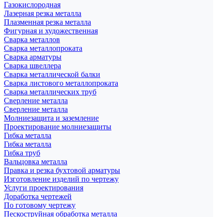
Газокислородная
Лазерная резка металла
Плазменная резка металла
Фигурная и художественная
Сварка металлов
Сварка металлопроката
Сварка арматуры
Сварка швеллера
Сварка металлической балки
Сварка листового металлопроката
Сварка металлических труб
Сверление металла
Сверление металла
Молниезащита и заземление
Проектирование молниезащиты
Гибка металла
Гибка металла
Гибка труб
Вальцовка металла
Правка и резка бухтовой арматуры
Изготовление изделий по чертежу
Услуги проектирования
Доработка чертежей
По готовому чертежу
Пескоструйная обработка металла