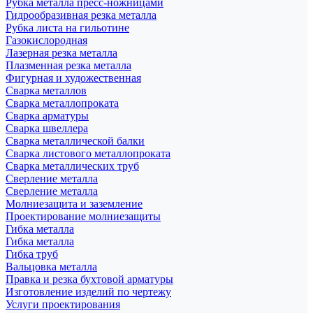
Рубка металла пресс-ножницами
Гидрообразивная резка металла
Рубка листа на гильотине
Газокислородная
Лазерная резка металла
Плазменная резка металла
Фигурная и художественная
Сварка металлов
Сварка металлопроката
Сварка арматуры
Сварка швеллера
Сварка металлической балки
Сварка листового металлопроката
Сварка металлических труб
Сверление металла
Сверление металла
Молниезащита и заземление
Проектирование молниезащиты
Гибка металла
Гибка металла
Гибка труб
Вальцовка металла
Правка и резка бухтовой арматуры
Изготовление изделий по чертежу
Услуги проектирования