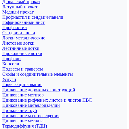
Дюралевый прокат
Латунный прокат
Медный прокат
Профнастил и сэндвич-панели
Гофрированный лист
Профнастил
Сэндвич-панели
Лотки металлические
Листовые лотки
Лестничные лотки
Проволочные лотки
Профили
Консоли
Подвесы и траверсы
Скобы и соединительные элементы
Услуги
Горячее цинкование
Цинкование дорожных конструкций
Цинкование метизов
Цинкование рифленых листов и листов ПВЛ
Цинкование металлоизделий
Цинкование труб
Цинкование мачт освещения
Цинкование металла
Термодиффузия (ТДЦ)