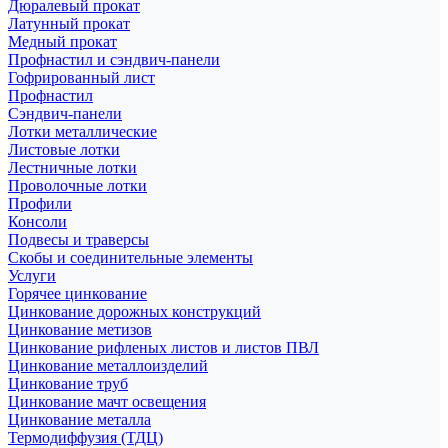
Дюралевый прокат
Латунный прокат
Медный прокат
Профнастил и сэндвич-панели
Гофрированный лист
Профнастил
Сэндвич-панели
Лотки металлические
Листовые лотки
Лестничные лотки
Проволочные лотки
Профили
Консоли
Подвесы и траверсы
Скобы и соединительные элементы
Услуги
Горячее цинкование
Цинкование дорожных конструкций
Цинкование метизов
Цинкование рифленых листов и листов ПВЛ
Цинкование металлоизделий
Цинкование труб
Цинкование мачт освещения
Цинкование металла
Термодиффузия (ТДЦ)