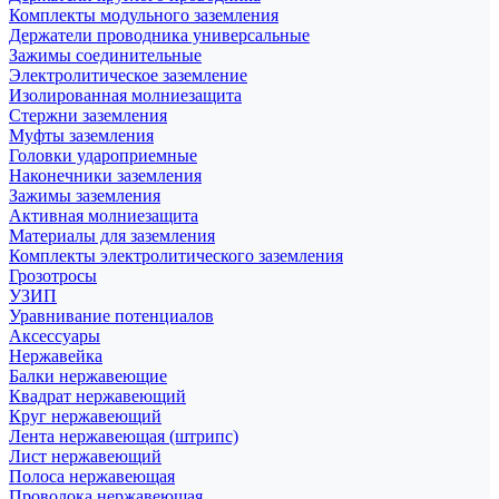
Комплекты модульного заземления
Держатели проводника универсальные
Зажимы соединительные
Электролитическое заземление
Изолированная молниезащита
Стержни заземления
Муфты заземления
Головки удароприемные
Наконечники заземления
Зажимы заземления
Активная молниезащита
Материалы для заземления
Комплекты электролитического заземления
Грозотросы
УЗИП
Уравнивание потенциалов
Аксессуары
Нержавейка
Балки нержавеющие
Квадрат нержавеющий
Круг нержавеющий
Лента нержавеющая (штрипс)
Лист нержавеющий
Полоса нержавеющая
Проволока нержавеющая