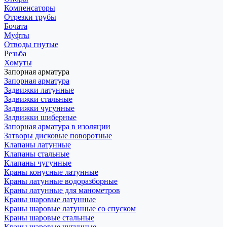
Компенсаторы
Отрезки трубы
Бочата
Муфты
Отводы гнутые
Резьба
Хомуты
Запорная арматура
Запорная арматура
Задвижки латунные
Задвижки стальные
Задвижки чугунные
Задвижки шиберные
Запорная арматура в изоляции
Затворы дисковые поворотные
Клапаны латунные
Клапаны стальные
Клапаны чугунные
Краны конусные латунные
Краны латунные водоразборные
Краны латунные для манометров
Краны шаровые латунные
Краны шаровые латунные со спуском
Краны шаровые стальные
Краны шаровые чугунные