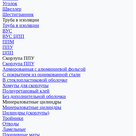
Уголок
Швеллер
Шестигранник
Труба в изоляции
Труба в изоляции
ВУС
ВУС ЦПП
ППМ
ППУ
ЦПП
Скорлупа ППУ
Скорлупа ППУ
Армированная с алюминиевой фольгой
С покрытием из оцинкованной стали
В стеклопластиковой оболочке
Хомуты для скорлупы
Полиуретановый клей
Без дополнительной оболочки
Минераловатные цилиндры
Минераловатные цилиндры
Цилиндры (скорлупы)
Тройники
Отводы
Ламельные
Прошивные маты