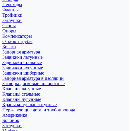
Переходы
Фланцы
Тройники
Заглушки
Сгоны
Опоры
Компенсаторы
Отрезки трубы
Бочата
Запорная арматура
Задвижки латунные
Задвижки стальные
Задвижки чугунные
Задвижки шиберные
Запорная арматура в изоляции
Затворы дисковые поворотные
Клапаны латунные
Клапаны стальные
Клапаны чугунные
Краны конусные латунные
Нержавеющие детали трубопровода
Американка
Бочонок
Заглушки
Муфты