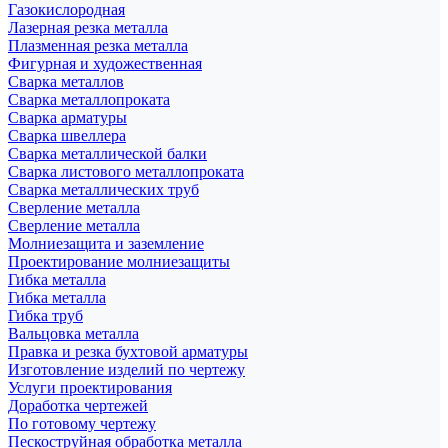
Газокислородная
Лазерная резка металла
Плазменная резка металла
Фигурная и художественная
Сварка металлов
Сварка металлопроката
Сварка арматуры
Сварка швеллера
Сварка металлической балки
Сварка листового металлопроката
Сварка металлических труб
Сверление металла
Сверление металла
Молниезащита и заземление
Проектирование молниезащиты
Гибка металла
Гибка металла
Гибка труб
Вальцовка металла
Правка и резка бухтовой арматуры
Изготовление изделий по чертежу
Услуги проектирования
Доработка чертежей
По готовому чертежу
Пескоструйная обработка металла