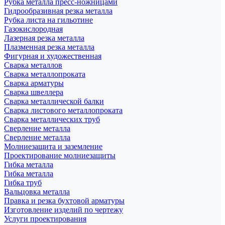
Рубка металла пресс-ножницами
Гидрообразивная резка металла
Рубка листа на гильотине
Газокислородная
Лазерная резка металла
Плазменная резка металла
Фигурная и художественная
Сварка металлов
Сварка металлопроката
Сварка арматуры
Сварка швеллера
Сварка металлической балки
Сварка листового металлопроката
Сварка металлических труб
Сверление металла
Сверление металла
Молниезащита и заземление
Проектирование молниезащиты
Гибка металла
Гибка металла
Гибка труб
Вальцовка металла
Правка и резка бухтовой арматуры
Изготовление изделий по чертежу
Услуги проектирования