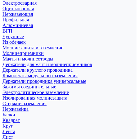
Электросварная
Оцинкованная
Нержавеющая
Профильная
Алюминиевая
ВГП
Чугунные
Из обечаек
Молниезащита и заземление
Молниеприемники
Мачты и молниеотводы
Держатели для мачт и молниеприемников
Держатели круглого проводника
Комплекты модульного заземления
Держатели проводника универсальные
Зажимы соединительные
Электролитическое заземление
Изолированная молниезащита
Стержни заземления
Нержавейка
Балки
Квадрат
Круг
Лента
Лист