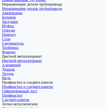
Нержавеющие детали трубопровода
Нержавеющие детали трубопровода
Американка
Бочонок
Заглушки
Муфты
Отводы
Переход
Сгон
Соединитель
Тройники
Фланцы
Цветной металлопрокат
Цветной металлопрокат
Алюминий
Дюраль
Латунь
Медь
Профнастил и сэндвич-панели
Профнастил и сэндвич-панели
Гофрированный лист
Профнастил
Сэндвич-панели
Лотки металлические