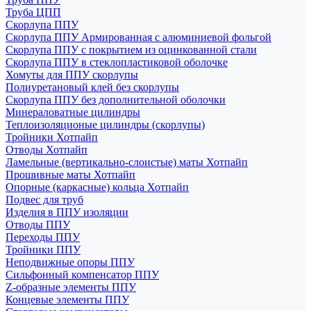
Труба ЦПП
Скорлупа ППУ
Скорлупа ППУ Армированная с алюминиевой фольгой
Скорлупа ППУ с покрытием из оцинкованной стали
Скорлупа ППУ в стеклопластиковой оболочке
Хомуты для ППУ скорлупы
Полиуретановый клей без скорлупы
Скорлупа ППУ без дополнительной оболочки
Минераловатные цилиндры
Теплоизоляционые цилиндры (скорлупы)
Тройники Хотпайп
Отводы Хотпайп
Ламельные (вертикально-слоистые) маты Хотпайп
Прошивные маты Хотпайп
Опорные (каркасные) кольца Хотпайп
Подвес для труб
Изделия в ППУ изоляции
Отводы ППУ
Переходы ППУ
Тройники ППУ
Неподвижные опоры ППУ
Cильфонный компенсатор ППУ
Z-образные элементы ППУ
Концевые элементы ППУ