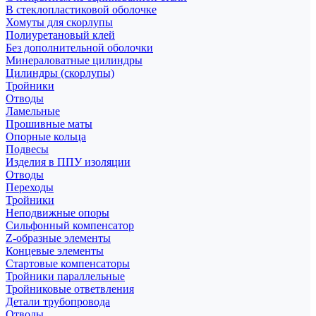
В стеклопластиковой оболочке
Хомуты для скорлупы
Полиуретановый клей
Без дополнительной оболочки
Минераловатные цилиндры
Цилиндры (скорлупы)
Тройники
Отводы
Ламельные
Прошивные маты
Опорные кольца
Подвесы
Изделия в ППУ изоляции
Отводы
Переходы
Тройники
Неподвижные опоры
Cильфонный компенсатор
Z-образные элементы
Концевые элементы
Стартовые компенсаторы
Тройники параллельные
Тройниковые ответвления
Детали трубопровода
Отводы