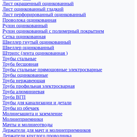
Лист окрашенный оцинкованный
Лист оцинкованный гладкий
Лист перфорированный оцинкованный
Проволока оцинкованная
Рулон оцинкованный
Рулон оцинкованный с полимерный покрытием
Сетка оцинкованная
Швеллер гнутый оцинкованный
Швеллер оцинкованный
Штрипс (лента оцинкованная )
Трубы стальные
Труба бесшовная
Трубы стальные прямошовные электросварные
Трубы оцинкованные
Труба нержавеющая
Труба профильная электросварная
Труба алюминиевая
Труба ВГП
Трубы для канализации и детали
Трубы из обечаек
Молниезащита и заземление
Молниеприемники
Мачты и молниеотводы
Держатели для мачт и молниеприемников
Держатели круглого проводника