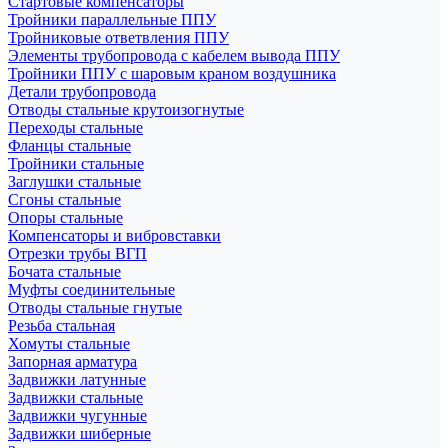
Стартовые компенсаторы
Тройники параллельные ППУ
Тройниковые ответвления ППУ
Элементы трубопровода с кабелем вывода ППУ
Тройники ППУ с шаровым краном воздушника
Детали трубопровода
Отводы стальные крутоизогнутые
Переходы стальные
Фланцы стальные
Тройники стальные
Заглушки стальные
Сгоны стальные
Опоры стальные
Компенсаторы и вибровставки
Отрезки трубы ВГП
Бочата стальные
Муфты соединительные
Отводы стальные гнутые
Резьба стальная
Хомуты стальные
Запорная арматура
Задвижки латунные
Задвижки стальные
Задвижки чугунные
Задвижки шиберные