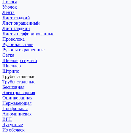
Полоса
Уголок
Лента
Лист гладкий
Лист окрашенный
Лист гладкий
Листы перфорированные
Проволока
Рулонная сталь
Рулоны окрашенные
Сетка
Швеллер гнутый
Швеллер
Штрипс
Трубы стальные
Трубы стальные
Бесшовная
Электросварная
Оцинкованная
Нержавеющая
Профильная
Алюминиевая
ВГП
Чугунные
Из обечаек