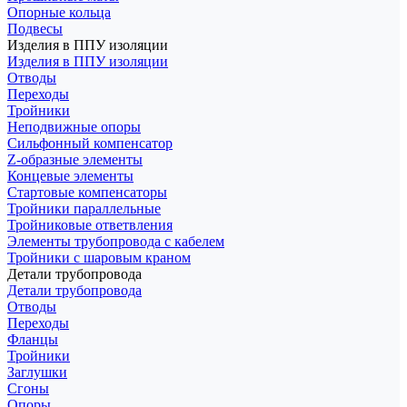
Опорные кольца
Подвесы
Изделия в ППУ изоляции
Изделия в ППУ изоляции
Отводы
Переходы
Тройники
Неподвижные опоры
Cильфонный компенсатор
Z-образные элементы
Концевые элементы
Стартовые компенсаторы
Тройники параллельные
Тройниковые ответвления
Элементы трубопровода с кабелем
Тройники с шаровым краном
Детали трубопровода
Детали трубопровода
Отводы
Переходы
Фланцы
Тройники
Заглушки
Сгоны
Опоры