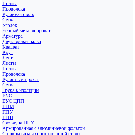
Полоса
Проволока
Рулонная сталь
Сетка
Уголок
Черный металлопрокат
Арматура
Двутавровая балка
Квадрат
Круг
Лента
Листы
Полоса
Проволока
Рулонный прокат
Сетка
Труба в изоляции
ВУС
ВУС ЦПП
ППМ
ППУ
ЦПП
Скорлупа ППУ
Армированная с алюминиевой фольгой
С покрытием из оцинкованной стали