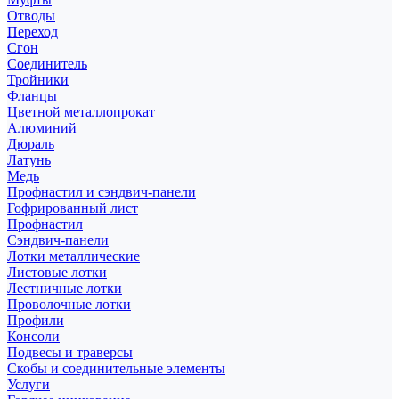
Отводы
Переход
Сгон
Соединитель
Тройники
Фланцы
Цветной металлопрокат
Алюминий
Дюраль
Латунь
Медь
Профнастил и сэндвич-панели
Гофрированный лист
Профнастил
Сэндвич-панели
Лотки металлические
Листовые лотки
Лестничные лотки
Проволочные лотки
Профили
Консоли
Подвесы и траверсы
Скобы и соединительные элементы
Услуги