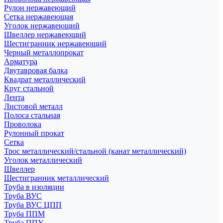
Рулон нержавеющий
Сетка нержавеющая
Уголок нержавеющий
Швеллер нержавеющий
Шестигранник нержавеющий
Черный металлопрокат
Арматура
Двутавровая балка
Квадрат металлический
Круг стальной
Лента
Листовой металл
Полоса стальная
Проволока
Рулонный прокат
Сетка
Трос металлический/стальной (канат металлический)
Уголок металлический
Швеллер
Шестигранник металлический
Труба в изоляции
Труба ВУС
Труба ВУС ЦПП
Труба ППМ
Труба ППУ