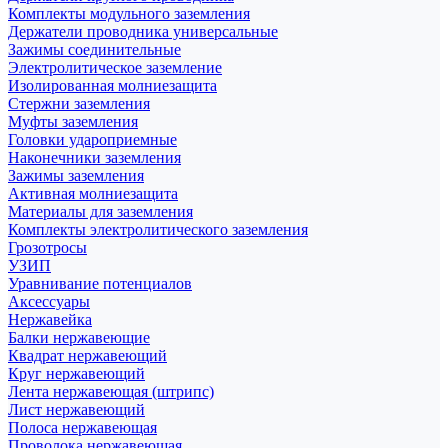
Комплекты модульного заземления
Держатели проводника универсальные
Зажимы соединительные
Электролитическое заземление
Изолированная молниезащита
Стержни заземления
Муфты заземления
Головки удароприемные
Наконечники заземления
Зажимы заземления
Активная молниезащита
Материалы для заземления
Комплекты электролитического заземления
Грозотросы
УЗИП
Уравнивание потенциалов
Аксессуары
Нержавейка
Балки нержавеющие
Квадрат нержавеющий
Круг нержавеющий
Лента нержавеющая (штрипс)
Лист нержавеющий
Полоса нержавеющая
Проволока нержавеющая