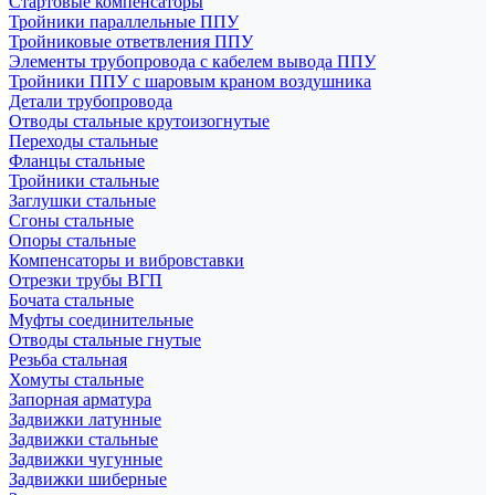
Стартовые компенсаторы
Тройники параллельные ППУ
Тройниковые ответвления ППУ
Элементы трубопровода с кабелем вывода ППУ
Тройники ППУ с шаровым краном воздушника
Детали трубопровода
Отводы стальные крутоизогнутые
Переходы стальные
Фланцы стальные
Тройники стальные
Заглушки стальные
Сгоны стальные
Опоры стальные
Компенсаторы и вибровставки
Отрезки трубы ВГП
Бочата стальные
Муфты соединительные
Отводы стальные гнутые
Резьба стальная
Хомуты стальные
Запорная арматура
Задвижки латунные
Задвижки стальные
Задвижки чугунные
Задвижки шиберные