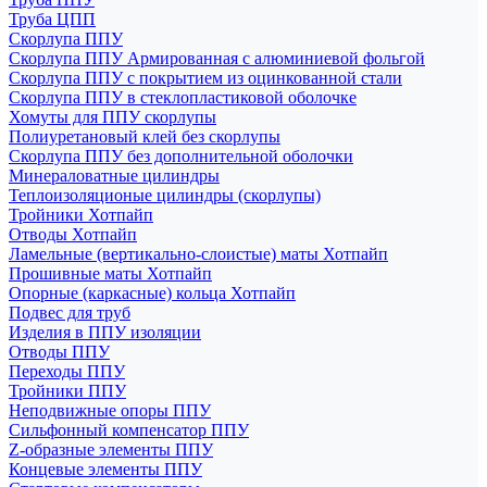
Труба ЦПП
Скорлупа ППУ
Скорлупа ППУ Армированная с алюминиевой фольгой
Скорлупа ППУ с покрытием из оцинкованной стали
Скорлупа ППУ в стеклопластиковой оболочке
Хомуты для ППУ скорлупы
Полиуретановый клей без скорлупы
Скорлупа ППУ без дополнительной оболочки
Минераловатные цилиндры
Теплоизоляционые цилиндры (скорлупы)
Тройники Хотпайп
Отводы Хотпайп
Ламельные (вертикально-слоистые) маты Хотпайп
Прошивные маты Хотпайп
Опорные (каркасные) кольца Хотпайп
Подвес для труб
Изделия в ППУ изоляции
Отводы ППУ
Переходы ППУ
Тройники ППУ
Неподвижные опоры ППУ
Cильфонный компенсатор ППУ
Z-образные элементы ППУ
Концевые элементы ППУ