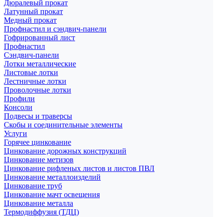
Дюралевый прокат
Латунный прокат
Медный прокат
Профнастил и сэндвич-панели
Гофрированный лист
Профнастил
Сэндвич-панели
Лотки металлические
Листовые лотки
Лестничные лотки
Проволочные лотки
Профили
Консоли
Подвесы и траверсы
Скобы и соединительные элементы
Услуги
Горячее цинкование
Цинкование дорожных конструкций
Цинкование метизов
Цинкование рифленых листов и листов ПВЛ
Цинкование металлоизделий
Цинкование труб
Цинкование мачт освещения
Цинкование металла
Термодиффузия (ТДЦ)