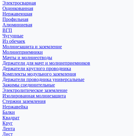
Электросварная
Оцинкованная
Нержавеющая
Профильная
Алюминиевая
ВГП
Чугунные
Из обечаек
Молниезащита и заземление
Молниеприемники
Мачты и молниеотводы
Держатели для мачт и молниеприемников
Держатели круглого проводника
Комплекты модульного заземления
Держатели проводника универсальные
Зажимы соединительные
Электролитическое заземление
Изолированная молниезащита
Стержни заземления
Нержавейка
Балки
Квадрат
Круг
Лента
Лист