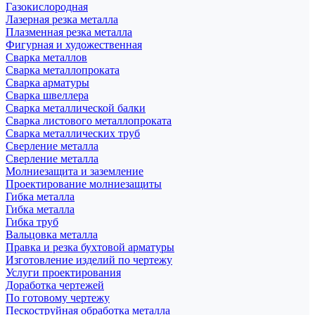
Газокислородная
Лазерная резка металла
Плазменная резка металла
Фигурная и художественная
Сварка металлов
Сварка металлопроката
Сварка арматуры
Сварка швеллера
Сварка металлической балки
Сварка листового металлопроката
Сварка металлических труб
Сверление металла
Сверление металла
Молниезащита и заземление
Проектирование молниезащиты
Гибка металла
Гибка металла
Гибка труб
Вальцовка металла
Правка и резка бухтовой арматуры
Изготовление изделий по чертежу
Услуги проектирования
Доработка чертежей
По готовому чертежу
Пескоструйная обработка металла