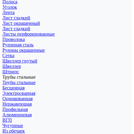
Полоса
Уголок
Лента
Лист гладкий
Лист окрашенный
Лист гладкий
Листы перфорированные
Проволока
Рулонная сталь
Рулоны окрашенные
Сетка
Швеллер гнутый
Швеллер
Штрипс
Трубы стальные
Трубы стальные
Бесшовная
Электросварная
Оцинкованная
Нержавеющая
Профильная
Алюминиевая
ВГП
Чугунные
Из обечаек