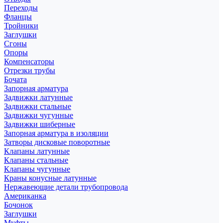
Переходы
Фланцы
Тройники
Заглушки
Сгоны
Опоры
Компенсаторы
Отрезки трубы
Бочата
Запорная арматура
Задвижки латунные
Задвижки стальные
Задвижки чугунные
Задвижки шиберные
Запорная арматура в изоляции
Затворы дисковые поворотные
Клапаны латунные
Клапаны стальные
Клапаны чугунные
Краны конусные латунные
Нержавеющие детали трубопровода
Американка
Бочонок
Заглушки
Муфты