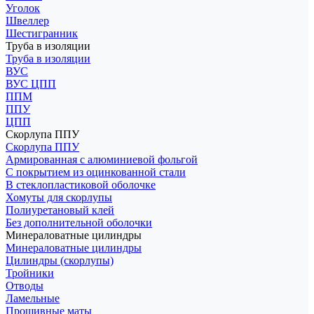
Уголок
Швеллер
Шестигранник
Труба в изоляции
Труба в изоляции
ВУС
ВУС ЦПП
ППМ
ППУ
ЦПП
Скорлупа ППУ
Скорлупа ППУ
Армированная с алюминиевой фольгой
С покрытием из оцинкованной стали
В стеклопластиковой оболочке
Хомуты для скорлупы
Полиуретановый клей
Без дополнительной оболочки
Минераловатные цилиндры
Минераловатные цилиндры
Цилиндры (скорлупы)
Тройники
Отводы
Ламельные
Прошивные маты