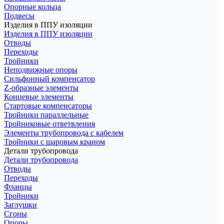
Опорные кольца
Подвесы
Изделия в ППУ изоляции
Изделия в ППУ изоляции
Отводы
Переходы
Тройники
Неподвижные опоры
Cильфонный компенсатор
Z-образные элементы
Концевые элементы
Стартовые компенсаторы
Тройники параллельные
Тройниковые ответвления
Элементы трубопровода с кабелем
Тройники с шаровым краном
Детали трубопровода
Детали трубопровода
Отводы
Переходы
Фланцы
Тройники
Заглушки
Сгоны
Опоры