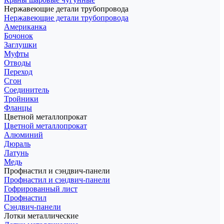
Нержавеющие детали трубопровода
Нержавеющие детали трубопровода
Американка
Бочонок
Заглушки
Муфты
Отводы
Переход
Сгон
Соединитель
Тройники
Фланцы
Цветной металлопрокат
Цветной металлопрокат
Алюминий
Дюраль
Латунь
Медь
Профнастил и сэндвич-панели
Профнастил и сэндвич-панели
Гофрированный лист
Профнастил
Сэндвич-панели
Лотки металлические