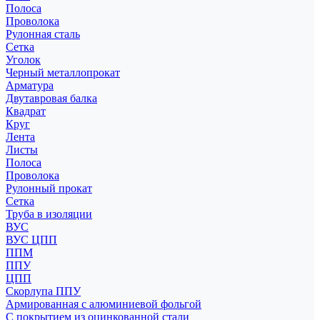
Полоса
Проволока
Рулонная сталь
Сетка
Уголок
Черный металлопрокат
Арматура
Двутавровая балка
Квадрат
Круг
Лента
Листы
Полоса
Проволока
Рулонный прокат
Сетка
Труба в изоляции
ВУС
ВУС ЦПП
ППМ
ППУ
ЦПП
Скорлупа ППУ
Армированная с алюминиевой фольгой
С покрытием из оцинкованной стали