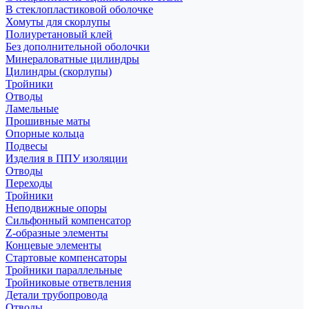
В стеклопластиковой оболочке
Хомуты для скорлупы
Полиуретановый клей
Без дополнительной оболочки
Минераловатные цилиндры
Цилиндры (скорлупы)
Тройники
Отводы
Ламельные
Прошивные маты
Опорные кольца
Подвесы
Изделия в ППУ изоляции
Отводы
Переходы
Тройники
Неподвижные опоры
Cильфонный компенсатор
Z-образные элементы
Концевые элементы
Стартовые компенсаторы
Тройники параллельные
Тройниковые ответвления
Детали трубопровода
Отводы