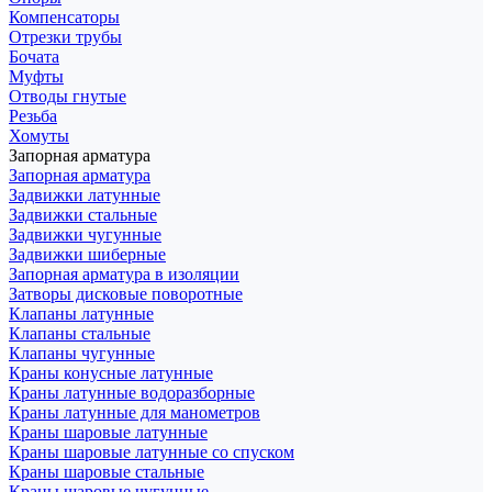
Компенсаторы
Отрезки трубы
Бочата
Муфты
Отводы гнутые
Резьба
Хомуты
Запорная арматура
Запорная арматура
Задвижки латунные
Задвижки стальные
Задвижки чугунные
Задвижки шиберные
Запорная арматура в изоляции
Затворы дисковые поворотные
Клапаны латунные
Клапаны стальные
Клапаны чугунные
Краны конусные латунные
Краны латунные водоразборные
Краны латунные для манометров
Краны шаровые латунные
Краны шаровые латунные со спуском
Краны шаровые стальные
Краны шаровые чугунные