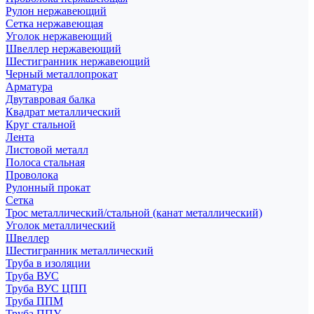
Рулон нержавеющий
Сетка нержавеющая
Уголок нержавеющий
Швеллер нержавеющий
Шестигранник нержавеющий
Черный металлопрокат
Арматура
Двутавровая балка
Квадрат металлический
Круг стальной
Лента
Листовой металл
Полоса стальная
Проволока
Рулонный прокат
Сетка
Трос металлический/стальной (канат металлический)
Уголок металлический
Швеллер
Шестигранник металлический
Труба в изоляции
Труба ВУС
Труба ВУС ЦПП
Труба ППМ
Труба ППУ