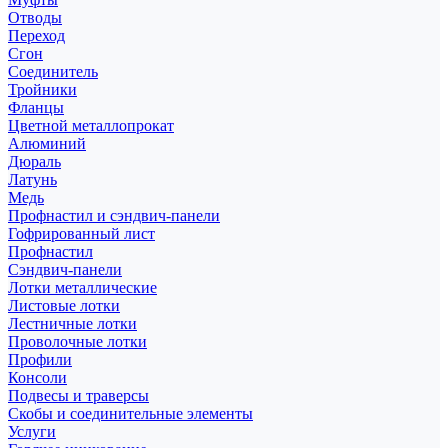
Отводы
Переход
Сгон
Соединитель
Тройники
Фланцы
Цветной металлопрокат
Алюминий
Дюраль
Латунь
Медь
Профнастил и сэндвич-панели
Гофрированный лист
Профнастил
Сэндвич-панели
Лотки металлические
Листовые лотки
Лестничные лотки
Проволочные лотки
Профили
Консоли
Подвесы и траверсы
Скобы и соединительные элементы
Услуги