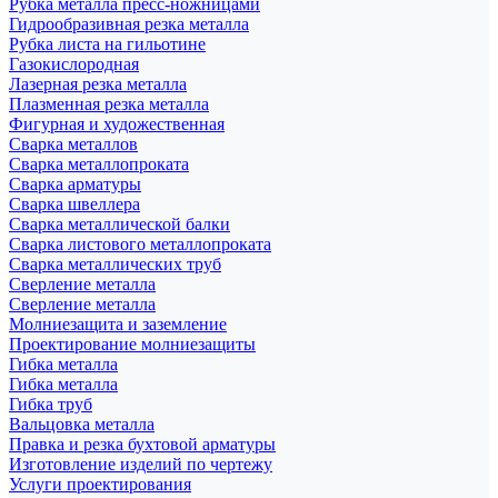
Рубка металла пресс-ножницами
Гидрообразивная резка металла
Рубка листа на гильотине
Газокислородная
Лазерная резка металла
Плазменная резка металла
Фигурная и художественная
Сварка металлов
Сварка металлопроката
Сварка арматуры
Сварка швеллера
Сварка металлической балки
Сварка листового металлопроката
Сварка металлических труб
Сверление металла
Сверление металла
Молниезащита и заземление
Проектирование молниезащиты
Гибка металла
Гибка металла
Гибка труб
Вальцовка металла
Правка и резка бухтовой арматуры
Изготовление изделий по чертежу
Услуги проектирования