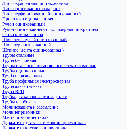
Лист окрашенный оцинкованный
Лист оцинкованный гладкий
Лист перфорированный оцинкованный
Проволока оцинкованная
Рулон оцинкованный
Рулон оцинкованный с полимерный покрытием
Сетка оцинкованная
Швеллер гнутый оцинкованный
Швеллер оцинкованный
Штрипс (лента оцинкованная )
Трубы стальные
Труба бесшовная
Трубы стальные прямошовные электросварные
Трубы оцинкованные
Труба нержавеющая
Труба профильная электросварная
Труба алюминиевая
Труба ВГП
Трубы для канализации и детали
Трубы из обечаек
Молниезащита и заземление
Молниеприемники
Мачты и молниеотводы
Держатели для мачт и молниеприемников
Держатели круглого проводника