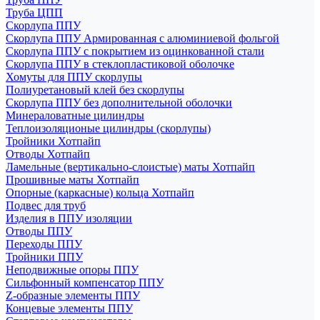
Труба ЦПП
Скорлупа ППУ
Скорлупа ППУ Армированная с алюминиевой фольгой
Скорлупа ППУ с покрытием из оцинкованной стали
Скорлупа ППУ в стеклопластиковой оболочке
Хомуты для ППУ скорлупы
Полиуретановый клей без скорлупы
Скорлупа ППУ без дополнительной оболочки
Минераловатные цилиндры
Теплоизоляционые цилиндры (скорлупы)
Тройники Хотпайп
Отводы Хотпайп
Ламельные (вертикально-слоистые) маты Хотпайп
Прошивные маты Хотпайп
Опорные (каркасные) кольца Хотпайп
Подвес для труб
Изделия в ППУ изоляции
Отводы ППУ
Переходы ППУ
Тройники ППУ
Неподвижные опоры ППУ
Cильфонный компенсатор ППУ
Z-образные элементы ППУ
Концевые элементы ППУ