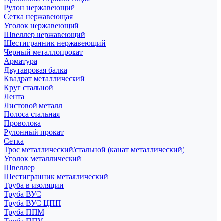
Рулон нержавеющий
Сетка нержавеющая
Уголок нержавеющий
Швеллер нержавеющий
Шестигранник нержавеющий
Черный металлопрокат
Арматура
Двутавровая балка
Квадрат металлический
Круг стальной
Лента
Листовой металл
Полоса стальная
Проволока
Рулонный прокат
Сетка
Трос металлический/стальной (канат металлический)
Уголок металлический
Швеллер
Шестигранник металлический
Труба в изоляции
Труба ВУС
Труба ВУС ЦПП
Труба ППМ
Труба ППУ