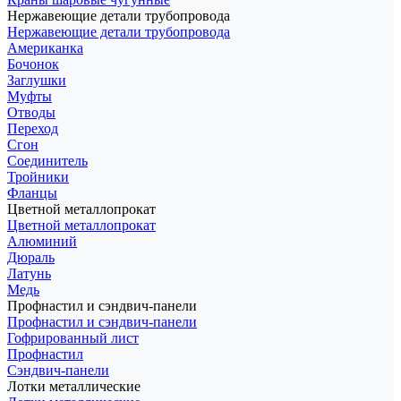
Нержавеющие детали трубопровода
Нержавеющие детали трубопровода
Американка
Бочонок
Заглушки
Муфты
Отводы
Переход
Сгон
Соединитель
Тройники
Фланцы
Цветной металлопрокат
Цветной металлопрокат
Алюминий
Дюраль
Латунь
Медь
Профнастил и сэндвич-панели
Профнастил и сэндвич-панели
Гофрированный лист
Профнастил
Сэндвич-панели
Лотки металлические