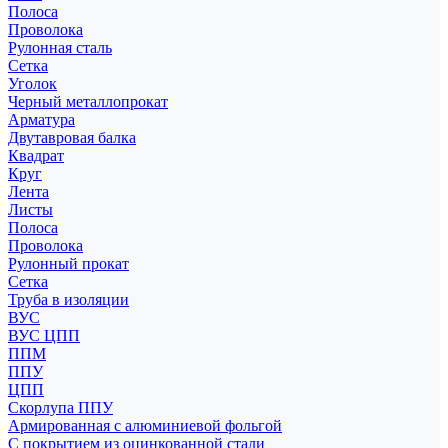
Полоса
Проволока
Рулонная сталь
Сетка
Уголок
Черный металлопрокат
Арматура
Двутавровая балка
Квадрат
Круг
Лента
Листы
Полоса
Проволока
Рулонный прокат
Сетка
Труба в изоляции
ВУС
ВУС ЦПП
ППМ
ППУ
ЦПП
Скорлупа ППУ
Армированная с алюминиевой фольгой
С покрытием из оцинкованной стали