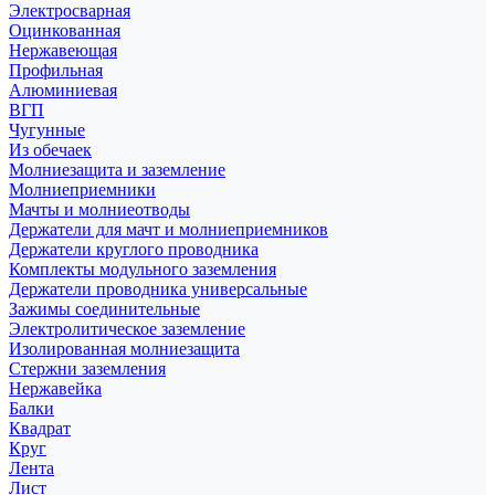
Электросварная
Оцинкованная
Нержавеющая
Профильная
Алюминиевая
ВГП
Чугунные
Из обечаек
Молниезащита и заземление
Молниеприемники
Мачты и молниеотводы
Держатели для мачт и молниеприемников
Держатели круглого проводника
Комплекты модульного заземления
Держатели проводника универсальные
Зажимы соединительные
Электролитическое заземление
Изолированная молниезащита
Стержни заземления
Нержавейка
Балки
Квадрат
Круг
Лента
Лист