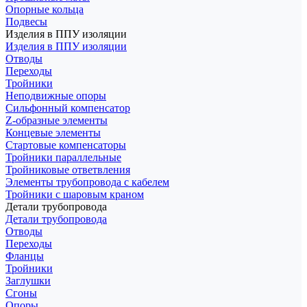
Опорные кольца
Подвесы
Изделия в ППУ изоляции
Изделия в ППУ изоляции
Отводы
Переходы
Тройники
Неподвижные опоры
Cильфонный компенсатор
Z-образные элементы
Концевые элементы
Стартовые компенсаторы
Тройники параллельные
Тройниковые ответвления
Элементы трубопровода с кабелем
Тройники с шаровым краном
Детали трубопровода
Детали трубопровода
Отводы
Переходы
Фланцы
Тройники
Заглушки
Сгоны
Опоры