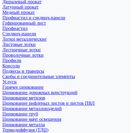
Дюралевый прокат
Латунный прокат
Медный прокат
Профнастил и сэндвич-панели
Гофрированный лист
Профнастил
Сэндвич-панели
Лотки металлические
Листовые лотки
Лестничные лотки
Проволочные лотки
Профили
Консоли
Подвесы и траверсы
Скобы и соединительные элементы
Услуги
Горячее цинкование
Цинкование дорожных конструкций
Цинкование метизов
Цинкование рифленых листов и листов ПВЛ
Цинкование металлоизделий
Цинкование труб
Цинкование мачт освещения
Цинкование металла
Термодиффузия (ТДЦ)