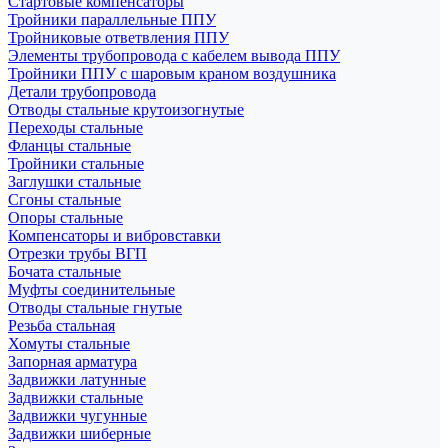
Стартовые компенсаторы
Тройники параллельные ППУ
Тройниковые ответвления ППУ
Элементы трубопровода с кабелем вывода ППУ
Тройники ППУ с шаровым краном воздушника
Детали трубопровода
Отводы стальные крутоизогнутые
Переходы стальные
Фланцы стальные
Тройники стальные
Заглушки стальные
Сгоны стальные
Опоры стальные
Компенсаторы и вибровставки
Отрезки трубы ВГП
Бочата стальные
Муфты соединительные
Отводы стальные гнутые
Резьба стальная
Хомуты стальные
Запорная арматура
Задвижки латунные
Задвижки стальные
Задвижки чугунные
Задвижки шиберные