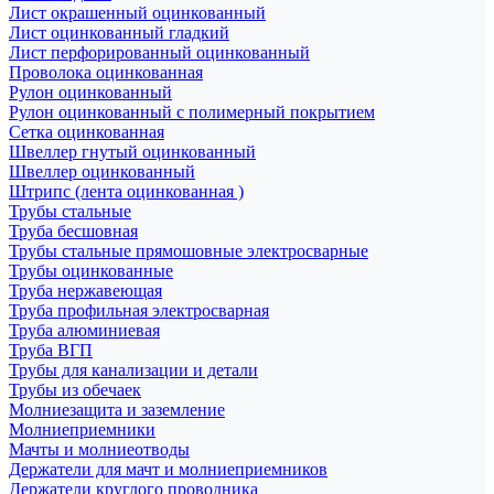
Лист окрашенный оцинкованный
Лист оцинкованный гладкий
Лист перфорированный оцинкованный
Проволока оцинкованная
Рулон оцинкованный
Рулон оцинкованный с полимерный покрытием
Сетка оцинкованная
Швеллер гнутый оцинкованный
Швеллер оцинкованный
Штрипс (лента оцинкованная )
Трубы стальные
Труба бесшовная
Трубы стальные прямошовные электросварные
Трубы оцинкованные
Труба нержавеющая
Труба профильная электросварная
Труба алюминиевая
Труба ВГП
Трубы для канализации и детали
Трубы из обечаек
Молниезащита и заземление
Молниеприемники
Мачты и молниеотводы
Держатели для мачт и молниеприемников
Держатели круглого проводника