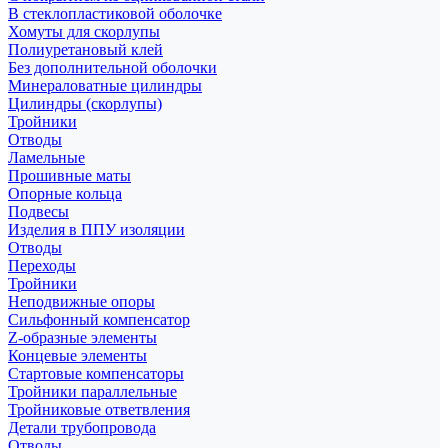
В стеклопластиковой оболочке
Хомуты для скорлупы
Полиуретановый клей
Без дополнительной оболочки
Минераловатные цилиндры
Цилиндры (скорлупы)
Тройники
Отводы
Ламельные
Прошивные маты
Опорные кольца
Подвесы
Изделия в ППУ изоляции
Отводы
Переходы
Тройники
Неподвижные опоры
Cильфонный компенсатор
Z-образные элементы
Концевые элементы
Стартовые компенсаторы
Тройники параллельные
Тройниковые ответвления
Детали трубопровода
Отводы