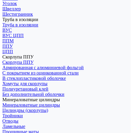
Уголок
Швеллер
Шестигранник
Труба в изоляции
Труба в изоляции
ВУС
ВУС ЦПП
ППМ
ППУ
ЦПП
Скорлупа ППУ
Скорлупа ППУ
Армированная с алюминиевой фольгой
С покрытием из оцинкованной стали
В стеклопластиковой оболочке
Хомуты для скорлупы
Полиуретановый клей
Без дополнительной оболочки
Минераловатные цилиндры
Минераловатные цилиндры
Цилиндры (скорлупы)
Тройники
Отводы
Ламельные
Прошивные маты