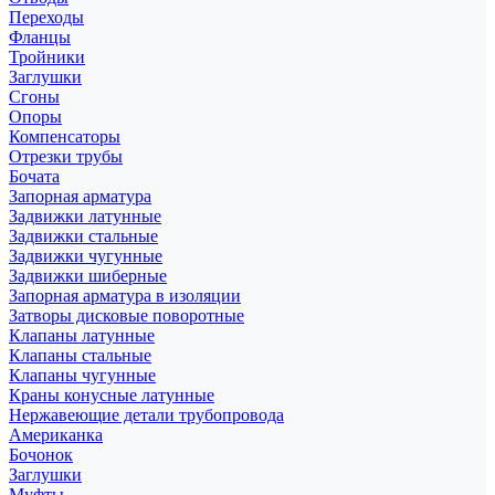
Переходы
Фланцы
Тройники
Заглушки
Сгоны
Опоры
Компенсаторы
Отрезки трубы
Бочата
Запорная арматура
Задвижки латунные
Задвижки стальные
Задвижки чугунные
Задвижки шиберные
Запорная арматура в изоляции
Затворы дисковые поворотные
Клапаны латунные
Клапаны стальные
Клапаны чугунные
Краны конусные латунные
Нержавеющие детали трубопровода
Американка
Бочонок
Заглушки
Муфты