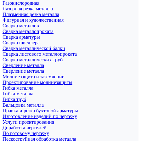
Газокислородная
Лазерная резка металла
Плазменная резка металла
Фигурная и художественная
Сварка металлов
Сварка металлопроката
Сварка арматуры
Сварка швеллера
Сварка металлической балки
Сварка листового металлопроката
Сварка металлических труб
Сверление металла
Сверление металла
Молниезащита и заземление
Проектирование молниезащиты
Гибка металла
Гибка металла
Гибка труб
Вальцовка металла
Правка и резка бухтовой арматуры
Изготовление изделий по чертежу
Услуги проектирования
Доработка чертежей
По готовому чертежу
Пескоструйная обработка металла