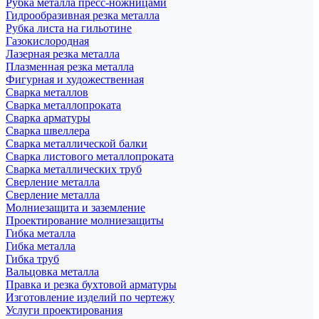
Рубка металла пресс-ножницами
Гидрообразивная резка металла
Рубка листа на гильотине
Газокислородная
Лазерная резка металла
Плазменная резка металла
Фигурная и художественная
Сварка металлов
Сварка металлопроката
Сварка арматуры
Сварка швеллера
Сварка металлической балки
Сварка листового металлопроката
Сварка металлических труб
Сверление металла
Сверление металла
Молниезащита и заземление
Проектирование молниезащиты
Гибка металла
Гибка металла
Гибка труб
Вальцовка металла
Правка и резка бухтовой арматуры
Изготовление изделий по чертежу
Услуги проектирования