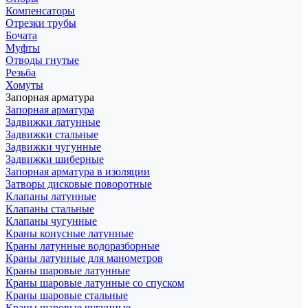
Компенсаторы
Отрезки трубы
Бочата
Муфты
Отводы гнутые
Резьба
Хомуты
Запорная арматура
Запорная арматура
Задвижки латунные
Задвижки стальные
Задвижки чугунные
Задвижки шиберные
Запорная арматура в изоляции
Затворы дисковые поворотные
Клапаны латунные
Клапаны стальные
Клапаны чугунные
Краны конусные латунные
Краны латунные водоразборные
Краны латунные для манометров
Краны шаровые латунные
Краны шаровые латунные со спуском
Краны шаровые стальные
Краны шаровые чугунные