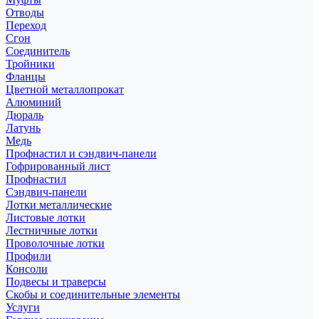
Отводы
Переход
Сгон
Соединитель
Тройники
Фланцы
Цветной металлопрокат
Алюминий
Дюраль
Латунь
Медь
Профнастил и сэндвич-панели
Гофрированный лист
Профнастил
Сэндвич-панели
Лотки металлические
Листовые лотки
Лестничные лотки
Проволочные лотки
Профили
Консоли
Подвесы и траверсы
Скобы и соединительные элементы
Услуги