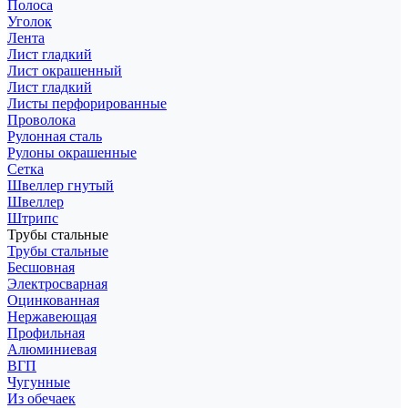
Полоса
Уголок
Лента
Лист гладкий
Лист окрашенный
Лист гладкий
Листы перфорированные
Проволока
Рулонная сталь
Рулоны окрашенные
Сетка
Швеллер гнутый
Швеллер
Штрипс
Трубы стальные
Трубы стальные
Бесшовная
Электросварная
Оцинкованная
Нержавеющая
Профильная
Алюминиевая
ВГП
Чугунные
Из обечаек