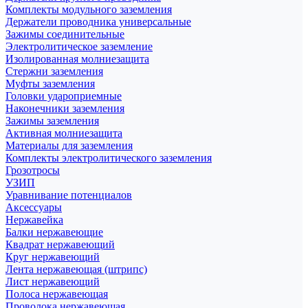
Комплекты модульного заземления
Держатели проводника универсальные
Зажимы соединительные
Электролитическое заземление
Изолированная молниезащита
Стержни заземления
Муфты заземления
Головки удароприемные
Наконечники заземления
Зажимы заземления
Активная молниезащита
Материалы для заземления
Комплекты электролитического заземления
Грозотросы
УЗИП
Уравнивание потенциалов
Аксессуары
Нержавейка
Балки нержавеющие
Квадрат нержавеющий
Круг нержавеющий
Лента нержавеющая (штрипс)
Лист нержавеющий
Полоса нержавеющая
Проволока нержавеющая