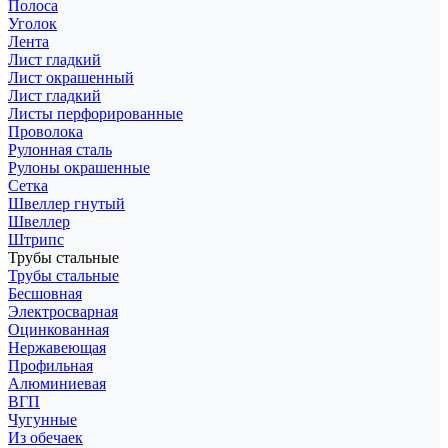
Полоса
Уголок
Лента
Лист гладкий
Лист окрашенный
Лист гладкий
Листы перфорированные
Проволока
Рулонная сталь
Рулоны окрашенные
Сетка
Швеллер гнутый
Швеллер
Штрипс
Трубы стальные
Трубы стальные
Бесшовная
Электросварная
Оцинкованная
Нержавеющая
Профильная
Алюминиевая
ВГП
Чугунные
Из обечаек