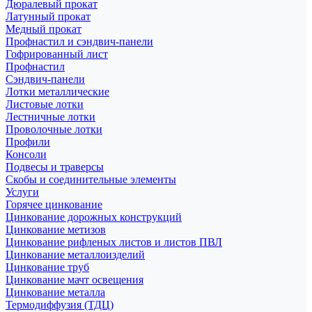
Дюралевый прокат
Латунный прокат
Медный прокат
Профнастил и сэндвич-панели
Гофрированный лист
Профнастил
Сэндвич-панели
Лотки металлические
Листовые лотки
Лестничные лотки
Проволочные лотки
Профили
Консоли
Подвесы и траверсы
Скобы и соединительные элементы
Услуги
Горячее цинкование
Цинкование дорожных конструкций
Цинкование метизов
Цинкование рифленых листов и листов ПВЛ
Цинкование металлоизделий
Цинкование труб
Цинкование мачт освещения
Цинкование металла
Термодиффузия (ТДЦ)