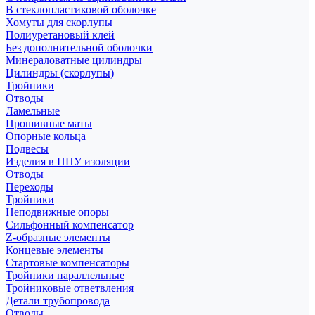
В стеклопластиковой оболочке
Хомуты для скорлупы
Полиуретановый клей
Без дополнительной оболочки
Минераловатные цилиндры
Цилиндры (скорлупы)
Тройники
Отводы
Ламельные
Прошивные маты
Опорные кольца
Подвесы
Изделия в ППУ изоляции
Отводы
Переходы
Тройники
Неподвижные опоры
Cильфонный компенсатор
Z-образные элементы
Концевые элементы
Стартовые компенсаторы
Тройники параллельные
Тройниковые ответвления
Детали трубопровода
Отводы