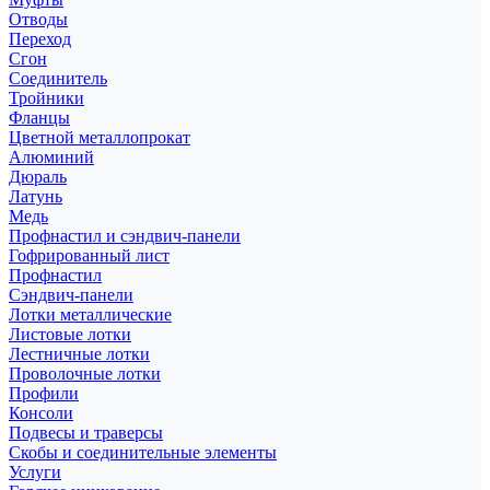
Отводы
Переход
Сгон
Соединитель
Тройники
Фланцы
Цветной металлопрокат
Алюминий
Дюраль
Латунь
Медь
Профнастил и сэндвич-панели
Гофрированный лист
Профнастил
Сэндвич-панели
Лотки металлические
Листовые лотки
Лестничные лотки
Проволочные лотки
Профили
Консоли
Подвесы и траверсы
Скобы и соединительные элементы
Услуги