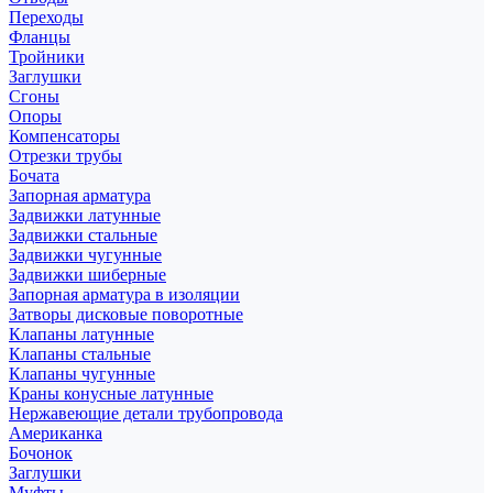
Переходы
Фланцы
Тройники
Заглушки
Сгоны
Опоры
Компенсаторы
Отрезки трубы
Бочата
Запорная арматура
Задвижки латунные
Задвижки стальные
Задвижки чугунные
Задвижки шиберные
Запорная арматура в изоляции
Затворы дисковые поворотные
Клапаны латунные
Клапаны стальные
Клапаны чугунные
Краны конусные латунные
Нержавеющие детали трубопровода
Американка
Бочонок
Заглушки
Муфты