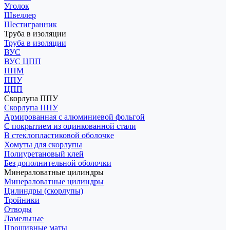
Уголок
Швеллер
Шестигранник
Труба в изоляции
Труба в изоляции
ВУС
ВУС ЦПП
ППМ
ППУ
ЦПП
Скорлупа ППУ
Скорлупа ППУ
Армированная с алюминиевой фольгой
С покрытием из оцинкованной стали
В стеклопластиковой оболочке
Хомуты для скорлупы
Полиуретановый клей
Без дополнительной оболочки
Минераловатные цилиндры
Минераловатные цилиндры
Цилиндры (скорлупы)
Тройники
Отводы
Ламельные
Прошивные маты