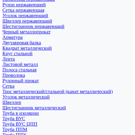
Рулон нержавеющий
Сетка нержавеющая
Уголок нержавеющий
Швеллер нержавеющий
Шестигранник нержавеющий
Черный металлопрокат
Арматура
Двутавровая балка
Квадрат металлический
Круг стальной
Лента
Листовой металл
Полоса стальная
Проволока
Рулонный прокат
Сетка
Трос металлический/стальной (канат металлический)
Уголок металлический
Швеллер
Шестигранник металлический
Труба в изоляции
Труба ВУС
Труба ВУС ЦПП
Труба ППМ
Труба ППУ