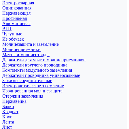
Электросварная
Оцинкованная
Нержавеющая
Профильная
Алюминиевая
ВГП
Чугунные
Из обечаек
Молниезащита и заземление
Молниеприемники
Мачты и молниеотводы
Держатели для мачт и молниеприемников
Держатели круглого проводника
Комплекты модульного заземления
Держатели проводника универсальные
Зажимы соединительные
Электролитическое заземление
Изолированная молниезащита
Стержни заземления
Нержавейка
Балки
Квадрат
Круг
Лента
Лист