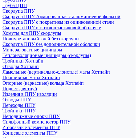
Труба ЦПП
Скорлупа ППУ
Скорлупа ППУ Армированная с алюминиевой фольгой
Скорлупа ППУ с покрытием из оцинкованной стали
Скорлупа ППУ в стеклопластиковой оболочке
Хомуты для ППУ скорлупы
Полиуретановый клей без скорлупы
Скорлупа ППУ без дополнительной оболочки
Минераловатные цилиндры
Теплоизоляционые цилиндры (скорлупы)
Тройники Хотпайп
Отводы Хотпайп
Ламельные (вертикально-слоистые) маты Хотпайп
Прошивные маты Хотпайп
Опорные (каркасные) кольца Хотпайп
Подвес для труб
Изделия в ППУ изоляции
Отводы ППУ
Переходы ППУ
Тройники ППУ
Неподвижные опоры ППУ
Cильфонный компенсатор ППУ
Z-образные элементы ППУ
Концевые элементы ППУ