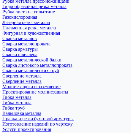
Рубка металла пресс-ножницами
Гидрообразивная резка металла
Рубка листа на гильотине
Газокислородная
Лазерная резка металла
Плазменная резка металла
Фигурная и художественная
Сварка металлов
Сварка металлопроката
Сварка арматуры
Сварка швеллера
Сварка металлической балки
Сварка листового металлопроката
Сварка металлических труб
Сверление металла
Сверление металла
Молниезащита и заземление
Проектирование молниезащиты
Гибка металла
Гибка металла
Гибка труб
Вальцовка металла
Правка и резка бухтовой арматуры
Изготовление изделий по чертежу
Услуги проектирования