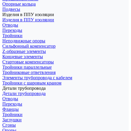
Опорные кольца
Подвесы
Изделия в ППУ изоляции
Изделия в ППУ изоляции
Отводы
Переходы
Тройники
Неподвижные опоры
Cильфонный компенсатор
Z-образные элементы
Концевые элементы
Стартовые компенсаторы
Тройники параллельные
Тройниковые ответвления
Элементы трубопровода с кабелем
Тройники с шаровым краном
Детали трубопровода
Детали трубопровода
Отводы
Переходы
Фланцы
Тройники
Заглушки
Сгоны
Опоры