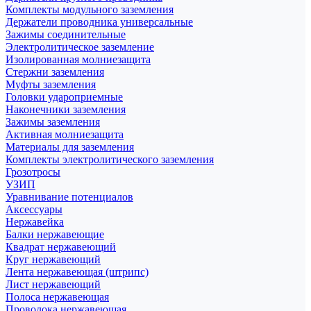
Комплекты модульного заземления
Держатели проводника универсальные
Зажимы соединительные
Электролитическое заземление
Изолированная молниезащита
Стержни заземления
Муфты заземления
Головки удароприемные
Наконечники заземления
Зажимы заземления
Активная молниезащита
Материалы для заземления
Комплекты электролитического заземления
Грозотросы
УЗИП
Уравнивание потенциалов
Аксессуары
Нержавейка
Балки нержавеющие
Квадрат нержавеющий
Круг нержавеющий
Лента нержавеющая (штрипс)
Лист нержавеющий
Полоса нержавеющая
Проволока нержавеющая