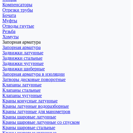
Компенсаторы
Отрезки трубы
Бочата
Муфты
Отводы гнутые
Резьба
Хомуты
Запорная арматура
Запорная арматура
Задвижки латунные
Задвижки стальные
Задвижки чугунные
Задвижки шиберные
Запорная арматура в изоляции
Затворы дисковые поворотные
Клапаны латунные
Клапаны стальные
Клапаны чугунные
Краны конусные латунные
Краны латунные водоразборные
Краны латунные для манометров
Краны шаровые латунные
Краны шаровые латунные со спуском
Краны шаровые стальные
Краны шаровые чугунные