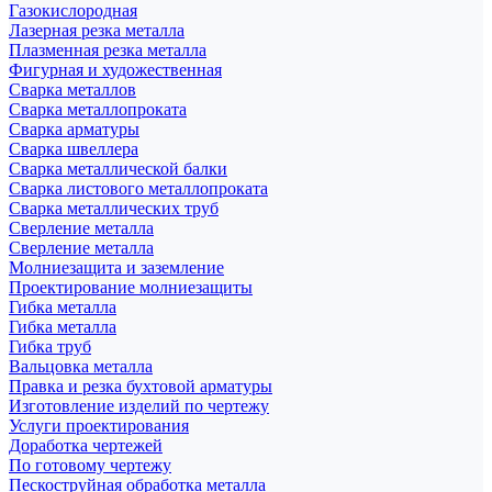
Газокислородная
Лазерная резка металла
Плазменная резка металла
Фигурная и художественная
Сварка металлов
Сварка металлопроката
Сварка арматуры
Сварка швеллера
Сварка металлической балки
Сварка листового металлопроката
Сварка металлических труб
Сверление металла
Сверление металла
Молниезащита и заземление
Проектирование молниезащиты
Гибка металла
Гибка металла
Гибка труб
Вальцовка металла
Правка и резка бухтовой арматуры
Изготовление изделий по чертежу
Услуги проектирования
Доработка чертежей
По готовому чертежу
Пескоструйная обработка металла