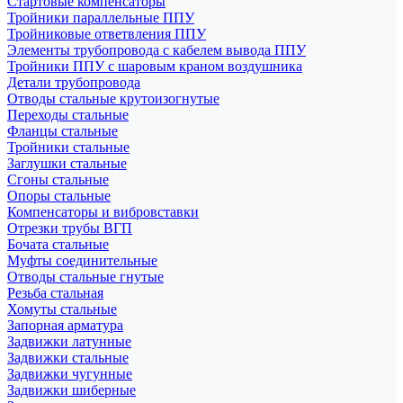
Стартовые компенсаторы
Тройники параллельные ППУ
Тройниковые ответвления ППУ
Элементы трубопровода с кабелем вывода ППУ
Тройники ППУ с шаровым краном воздушника
Детали трубопровода
Отводы стальные крутоизогнутые
Переходы стальные
Фланцы стальные
Тройники стальные
Заглушки стальные
Сгоны стальные
Опоры стальные
Компенсаторы и вибровставки
Отрезки трубы ВГП
Бочата стальные
Муфты соединительные
Отводы стальные гнутые
Резьба стальная
Хомуты стальные
Запорная арматура
Задвижки латунные
Задвижки стальные
Задвижки чугунные
Задвижки шиберные