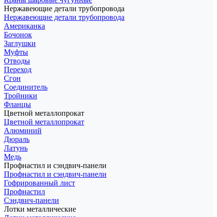
Нержавеющие детали трубопровода
Нержавеющие детали трубопровода
Американка
Бочонок
Заглушки
Муфты
Отводы
Переход
Сгон
Соединитель
Тройники
Фланцы
Цветной металлопрокат
Цветной металлопрокат
Алюминий
Дюраль
Латунь
Медь
Профнастил и сэндвич-панели
Профнастил и сэндвич-панели
Гофрированный лист
Профнастил
Сэндвич-панели
Лотки металлические