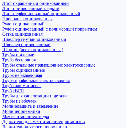
Лист окрашенный оцинкованный
Лист оцинкованный гладкий
Лист перфорированный оцинкованный
Проволока оцинкованная
Рулон оцинкованный
Рулон оцинкованный с полимерный покрытием
Сетка оцинкованная
Швеллер гнутый оцинкованный
Швеллер оцинкованный
Штрипс (лента оцинкованная )
Трубы стальные
Труба бесшовная
Трубы стальные прямошовные электросварные
Трубы оцинкованные
Труба нержавеющая
Труба профильная электросварная
Труба алюминиевая
Труба ВГП
Трубы для канализации и детали
Трубы из обечаек
Молниезащита и заземление
Молниеприемники
Мачты и молниеотводы
Держатели для мачт и молниеприемников
Держатели круглого проводника