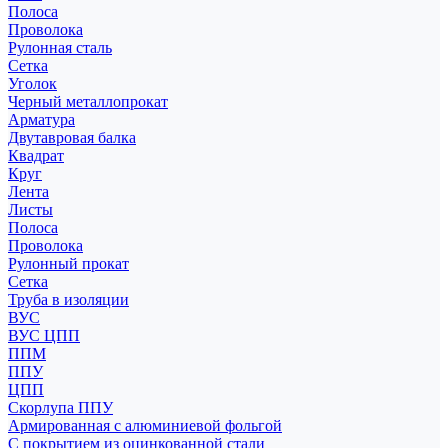
Полоса
Проволока
Рулонная сталь
Сетка
Уголок
Черный металлопрокат
Арматура
Двутавровая балка
Квадрат
Круг
Лента
Листы
Полоса
Проволока
Рулонный прокат
Сетка
Труба в изоляции
ВУС
ВУС ЦПП
ППМ
ППУ
ЦПП
Скорлупа ППУ
Армированная с алюминиевой фольгой
С покрытием из оцинкованной стали