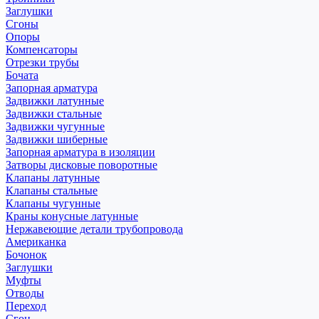
Заглушки
Сгоны
Опоры
Компенсаторы
Отрезки трубы
Бочата
Запорная арматура
Задвижки латунные
Задвижки стальные
Задвижки чугунные
Задвижки шиберные
Запорная арматура в изоляции
Затворы дисковые поворотные
Клапаны латунные
Клапаны стальные
Клапаны чугунные
Краны конусные латунные
Нержавеющие детали трубопровода
Американка
Бочонок
Заглушки
Муфты
Отводы
Переход
Сгон