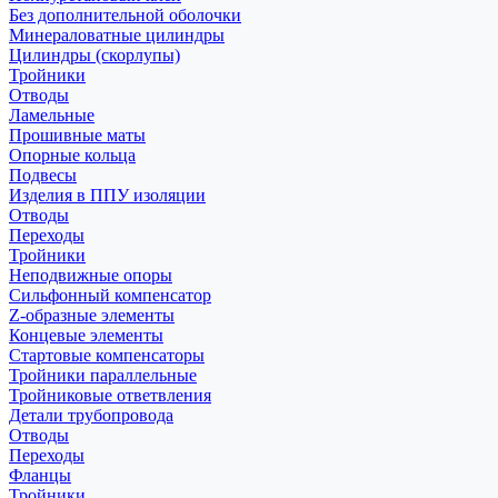
Без дополнительной оболочки
Минераловатные цилиндры
Цилиндры (скорлупы)
Тройники
Отводы
Ламельные
Прошивные маты
Опорные кольца
Подвесы
Изделия в ППУ изоляции
Отводы
Переходы
Тройники
Неподвижные опоры
Cильфонный компенсатор
Z-образные элементы
Концевые элементы
Стартовые компенсаторы
Тройники параллельные
Тройниковые ответвления
Детали трубопровода
Отводы
Переходы
Фланцы
Тройники