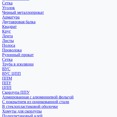
Сетка
Уголок
Черный металлопрокат
Арматура
Двутавровая балка
Квадрат
Круг
Лента
Листы
Полоса
Проволока
Рулонный прокат
Сетка
Труба в изоляции
ВУС
ВУС ЦПП
ППМ
ППУ
ЦПП
Скорлупа ППУ
Армированная с алюминиевой фольгой
С покрытием из оцинкованной стали
В стеклопластиковой оболочке
Хомуты для скорлупы
Полиуретановый клей