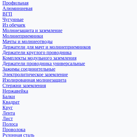
Профильная
Алюминиевая
ВГП
Чугунные
Из обечаек
Молниезащита и заземление
Молниеприемники
Мачты и молниеотводы
Держатели для мачт и молниеприемников
Держатели круглого проводника
Комплекты модульного заземления
Держатели проводника универсальные
Зажимы соединительные
Электролитическое заземление
Изолированная молниезащита
Стержни заземления
Нержавейка
Балки
Квадрат
Круг
Лента
Лист
Полоса
Проволока
Рулонная сталь