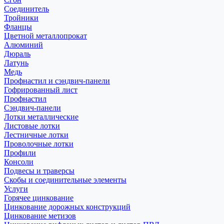
Соединитель
Тройники
Фланцы
Цветной металлопрокат
Алюминий
Дюраль
Латунь
Медь
Профнастил и сэндвич-панели
Гофрированный лист
Профнастил
Сэндвич-панели
Лотки металлические
Листовые лотки
Лестничные лотки
Проволочные лотки
Профили
Консоли
Подвесы и траверсы
Скобы и соединительные элементы
Услуги
Горячее цинкование
Цинкование дорожных конструкций
Цинкование метизов