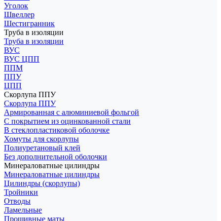
Уголок
Швеллер
Шестигранник
Труба в изоляции
Труба в изоляции
ВУС
ВУС ЦПП
ППМ
ППУ
ЦПП
Скорлупа ППУ
Скорлупа ППУ
Армированная с алюминиевой фольгой
С покрытием из оцинкованной стали
В стеклопластиковой оболочке
Хомуты для скорлупы
Полиуретановый клей
Без дополнительной оболочки
Минераловатные цилиндры
Минераловатные цилиндры
Цилиндры (скорлупы)
Тройники
Отводы
Ламельные
Прошивные маты