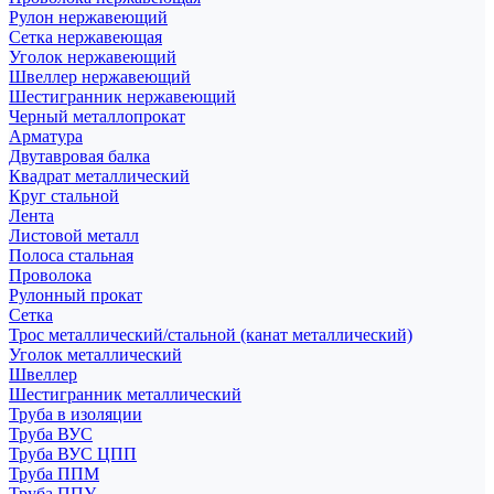
Рулон нержавеющий
Сетка нержавеющая
Уголок нержавеющий
Швеллер нержавеющий
Шестигранник нержавеющий
Черный металлопрокат
Арматура
Двутавровая балка
Квадрат металлический
Круг стальной
Лента
Листовой металл
Полоса стальная
Проволока
Рулонный прокат
Сетка
Трос металлический/стальной (канат металлический)
Уголок металлический
Швеллер
Шестигранник металлический
Труба в изоляции
Труба ВУС
Труба ВУС ЦПП
Труба ППМ
Труба ППУ