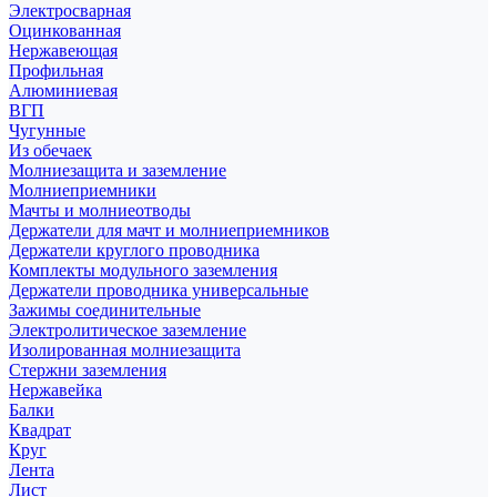
Электросварная
Оцинкованная
Нержавеющая
Профильная
Алюминиевая
ВГП
Чугунные
Из обечаек
Молниезащита и заземление
Молниеприемники
Мачты и молниеотводы
Держатели для мачт и молниеприемников
Держатели круглого проводника
Комплекты модульного заземления
Держатели проводника универсальные
Зажимы соединительные
Электролитическое заземление
Изолированная молниезащита
Стержни заземления
Нержавейка
Балки
Квадрат
Круг
Лента
Лист