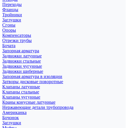
Переходы
Фланцы
Тройники
Заглушки
Сгоны
Опоры
Компенсаторы
Отрезки трубы
Бочата
Запорная арматура
Задвижки латунные
Задвижки стальные
Задвижки чугунные
Задвижки шиберные
Запорная арматура в изоляции
Затворы дисковые поворотные
Клапаны латунные
Клапаны стальные
Клапаны чугунные
Краны конусные латунные
Нержавеющие детали трубопровода
Американка
Бочонок
Заглушки
Муфты