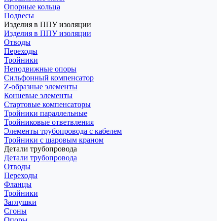
Опорные кольца
Подвесы
Изделия в ППУ изоляции
Изделия в ППУ изоляции
Отводы
Переходы
Тройники
Неподвижные опоры
Cильфонный компенсатор
Z-образные элементы
Концевые элементы
Стартовые компенсаторы
Тройники параллельные
Тройниковые ответвления
Элементы трубопровода с кабелем
Тройники с шаровым краном
Детали трубопровода
Детали трубопровода
Отводы
Переходы
Фланцы
Тройники
Заглушки
Сгоны
Опоры