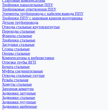
Стартовые компенсаторы
Тройники параллельные ППУ
Тройниковые ответвления ППУ
Элементы трубопровода с кабелем вывода ППУ
Тройники ППУ с шаровым краном воздушника
Детали трубопровода
Отводы стальные крутоизогнутые
Переходы стальные
Фланцы стальные
Тройники стальные
Заглушки стальные
Сгоны стальные
Опоры стальные
Компенсаторы и вибровставки
Отрезки трубы ВГП
Бочата стальные
Муфты соединительные
Отводы стальные гнутые
Резьба стальная
Хомуты стальные
Запорная арматура
Задвижки латунные
Задвижки стальные
Задвижки чугунные
Задвижки шиберные