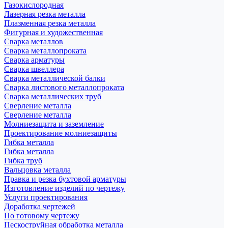
Газокислородная
Лазерная резка металла
Плазменная резка металла
Фигурная и художественная
Сварка металлов
Сварка металлопроката
Сварка арматуры
Сварка швеллера
Сварка металлической балки
Сварка листового металлопроката
Сварка металлических труб
Сверление металла
Сверление металла
Молниезащита и заземление
Проектирование молниезащиты
Гибка металла
Гибка металла
Гибка труб
Вальцовка металла
Правка и резка бухтовой арматуры
Изготовление изделий по чертежу
Услуги проектирования
Доработка чертежей
По готовому чертежу
Пескоструйная обработка металла