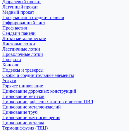
Дюралевый прокат
Латунный прокат
Медный прокат
Профнастил и сэндвич-панели
Гофрированный лист
Профнастил
Сэндвич-панели
Лотки металлические
Листовые лотки
Лестничные лотки
Проволочные лотки
Профили
Консоли
Подвесы и траверсы
Скобы и соединительные элементы
Услуги
Горячее цинкование
Цинкование дорожных конструкций
Цинкование метизов
Цинкование рифленых листов и листов ПВЛ
Цинкование металлоизделий
Цинкование труб
Цинкование мачт освещения
Цинкование металла
Термодиффузия (ТДЦ)