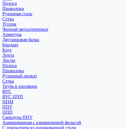
Полоса
Проволока
Рулонная сталь
Сетка
Уголок
Черный металлопрокат
Арматура
Двутавровая балка
Квадрат
Круг
Лента
Листы
Полоса
Проволока
Рулонный прокат
Сетка
Труба в изоляции
ВУС
ВУС ЦПП
ППМ
ППУ
ЦПП
Скорлупа ППУ
Армированная с алюминиевой фольгой
С покрытием из оцинкованной стали