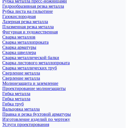
Рубка металла пресс-ножницами
Гидрообразивная резка металла
Рубка листа на гильотине
Газокислородная
Лазерная резка металла
Плазменная резка металла
Фигурная и художественная
Сварка металлов
Сварка металлопроката
Сварка арматуры
Сварка швеллера
Сварка металлической балки
Сварка листового металлопроката
Сварка металлических труб
Сверление металла
Сверление металла
Молниезащита и заземление
Проектирование молниезащиты
Гибка металла
Гибка металла
Гибка труб
Вальцовка металла
Правка и резка бухтовой арматуры
Изготовление изделий по чертежу
Услуги проектирования