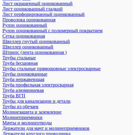
Лист окрашенный оцинкованный
Лист оцинкованный гладкий
Лист перфорированный оцинкованный
Проволока оцинкованная
Рулон оцинкованный
Рулон оцинкованный с полимерный покрытием
Сетка оцинкованная
Швеллер гнутый оцинкованный
Швеллер оцинкованный
Штрипс (лента оцинкованная )
Трубы стальные
Труба бесшовная
Трубы стальные прямошовные электросварные
Трубы оцинкованные
Труба нержавеющая
Труба профильная электросварная
Труба алюминиевая
Труба ВГП
Трубы для канализации и детали
Трубы из обечаек
Молниезащита и заземление
Молниеприемники
Мачты и молниеотводы
Держатели для мачт и молниеприемников
Держатели круглого проводника