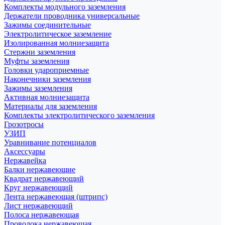
Комплекты модульного заземления
Держатели проводника универсальные
Зажимы соединительные
Электролитическое заземление
Изолированная молниезащита
Стержни заземления
Муфты заземления
Головки удароприемные
Наконечники заземления
Зажимы заземления
Активная молниезащита
Материалы для заземления
Комплекты электролитического заземления
Грозотросы
УЗИП
Уравнивание потенциалов
Аксессуары
Нержавейка
Балки нержавеющие
Квадрат нержавеющий
Круг нержавеющий
Лента нержавеющая (штрипс)
Лист нержавеющий
Полоса нержавеющая
Проволока нержавеющая