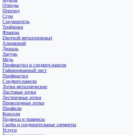
Отводы
Переход
Сгон
Соединитель
Тройники
Фланцы
Цветной металлопрокат
Алюминий
Дюраль
Латунь
Медь
Профнастил и сэндвич-панели
Гофрированный лист
Профнастил
Сэндвич-панели
Лотки металлические
Листовые лотки
Лестничные лотки
Проволочные лотки
Профили
Консоли
Подвесы и траверсы
Скобы и соединительные элементы
Услуги