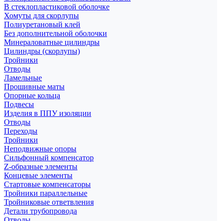
В стеклопластиковой оболочке
Хомуты для скорлупы
Полиуретановый клей
Без дополнительной оболочки
Минераловатные цилиндры
Цилиндры (скорлупы)
Тройники
Отводы
Ламельные
Прошивные маты
Опорные кольца
Подвесы
Изделия в ППУ изоляции
Отводы
Переходы
Тройники
Неподвижные опоры
Cильфонный компенсатор
Z-образные элементы
Концевые элементы
Стартовые компенсаторы
Тройники параллельные
Тройниковые ответвления
Детали трубопровода
Отводы