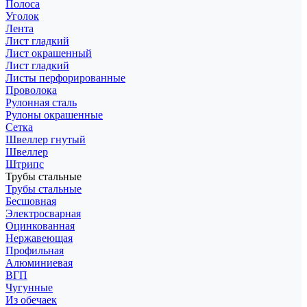
Полоса
Уголок
Лента
Лист гладкий
Лист окрашенный
Лист гладкий
Листы перфорированные
Проволока
Рулонная сталь
Рулоны окрашенные
Сетка
Швеллер гнутый
Швеллер
Штрипс
Трубы стальные
Трубы стальные
Бесшовная
Электросварная
Оцинкованная
Нержавеющая
Профильная
Алюминиевая
ВГП
Чугунные
Из обечаек