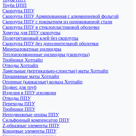
Труба ЦПП
Скорлупа ППУ
Скорлупа ППУ Армированная с алюминиевой фольгой
Скорлупа ППУ с покрытием из оцинкованной стали
Скорлупа ППУ в стеклопластиковой оболочке
Хомуты для ППУ скорлупы
Полиуретановый клей без скорлупы
Скорлупа ППУ без дополнительной оболочки
Минераловатные цилиндры
Теплоизоляционые цилиндры (скорлупы)
Тройники Хотпайп
Отводы Хотпайп
Ламельные (вертикально-слоистые) маты Хотпайп
Прошивные маты Хотпайп
Опорные (каркасные) кольца Хотпайп
Подвес для труб
Изделия в ППУ изоляции
Отводы ППУ
Переходы ППУ
Тройники ППУ
Неподвижные опоры ППУ
Cильфонный компенсатор ППУ
Z-образные элементы ППУ
Концевые элементы ППУ