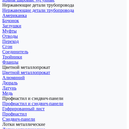
Нержавеющие детали трубопровода
Нержавеющие детали трубопровода
Американка
Бочонок
Заглушки
Муфты
Отводы
Переход
Сгон
Соединитель
Тройники
Фланцы
Цветной металлопрокат
Цветной металлопрокат
Алюминий
Дюраль
Латунь
Медь
Профнастил и сэндвич-панели
Профнастил и сэндвич-панели
Гофрированный лист
Профнастил
Сэндвич-панели
Лотки металлические