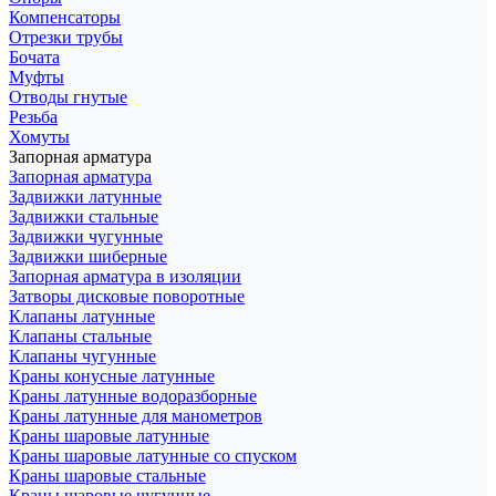
Компенсаторы
Отрезки трубы
Бочата
Муфты
Отводы гнутые
Резьба
Хомуты
Запорная арматура
Запорная арматура
Задвижки латунные
Задвижки стальные
Задвижки чугунные
Задвижки шиберные
Запорная арматура в изоляции
Затворы дисковые поворотные
Клапаны латунные
Клапаны стальные
Клапаны чугунные
Краны конусные латунные
Краны латунные водоразборные
Краны латунные для манометров
Краны шаровые латунные
Краны шаровые латунные со спуском
Краны шаровые стальные
Краны шаровые чугунные