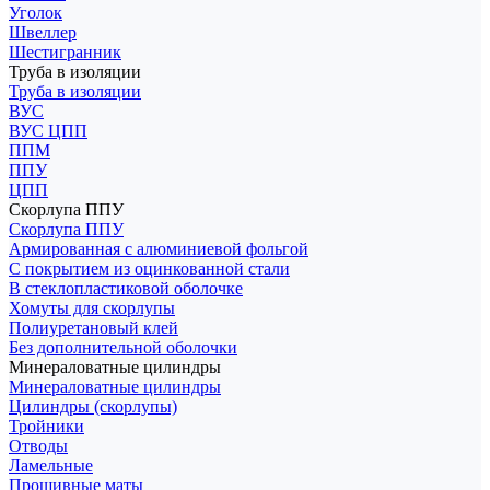
Уголок
Швеллер
Шестигранник
Труба в изоляции
Труба в изоляции
ВУС
ВУС ЦПП
ППМ
ППУ
ЦПП
Скорлупа ППУ
Скорлупа ППУ
Армированная с алюминиевой фольгой
С покрытием из оцинкованной стали
В стеклопластиковой оболочке
Хомуты для скорлупы
Полиуретановый клей
Без дополнительной оболочки
Минераловатные цилиндры
Минераловатные цилиндры
Цилиндры (скорлупы)
Тройники
Отводы
Ламельные
Прошивные маты