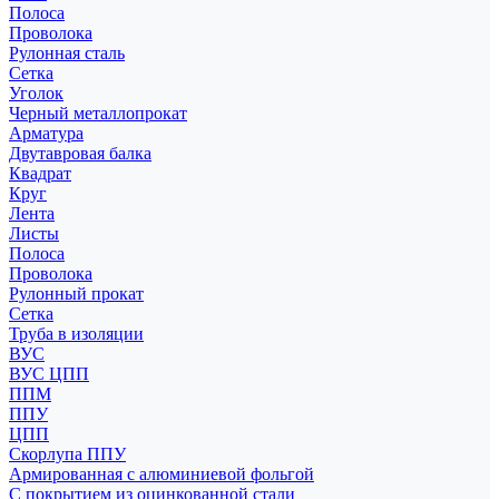
Полоса
Проволока
Рулонная сталь
Сетка
Уголок
Черный металлопрокат
Арматура
Двутавровая балка
Квадрат
Круг
Лента
Листы
Полоса
Проволока
Рулонный прокат
Сетка
Труба в изоляции
ВУС
ВУС ЦПП
ППМ
ППУ
ЦПП
Скорлупа ППУ
Армированная с алюминиевой фольгой
С покрытием из оцинкованной стали