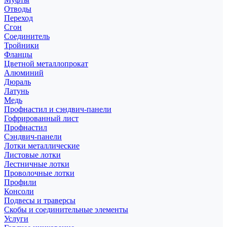
Отводы
Переход
Сгон
Соединитель
Тройники
Фланцы
Цветной металлопрокат
Алюминий
Дюраль
Латунь
Медь
Профнастил и сэндвич-панели
Гофрированный лист
Профнастил
Сэндвич-панели
Лотки металлические
Листовые лотки
Лестничные лотки
Проволочные лотки
Профили
Консоли
Подвесы и траверсы
Скобы и соединительные элементы
Услуги