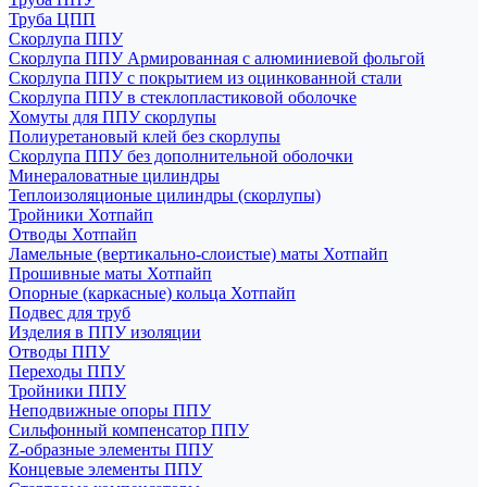
Труба ЦПП
Скорлупа ППУ
Скорлупа ППУ Армированная с алюминиевой фольгой
Скорлупа ППУ с покрытием из оцинкованной стали
Скорлупа ППУ в стеклопластиковой оболочке
Хомуты для ППУ скорлупы
Полиуретановый клей без скорлупы
Скорлупа ППУ без дополнительной оболочки
Минераловатные цилиндры
Теплоизоляционые цилиндры (скорлупы)
Тройники Хотпайп
Отводы Хотпайп
Ламельные (вертикально-слоистые) маты Хотпайп
Прошивные маты Хотпайп
Опорные (каркасные) кольца Хотпайп
Подвес для труб
Изделия в ППУ изоляции
Отводы ППУ
Переходы ППУ
Тройники ППУ
Неподвижные опоры ППУ
Cильфонный компенсатор ППУ
Z-образные элементы ППУ
Концевые элементы ППУ