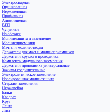
Электросварная
Оцинкованная
Нержавеющая
Профильная
Алюминиевая
ВГП
Чугунные
Из обечаек
Молниезащита и заземление
Молниеприемники
Мачты и молниеотводы
Держатели для мачт и молниеприемников
Держатели круглого проводника
Комплекты модульного заземления
Держатели проводника универсальные
Зажимы соединительные
Электролитическое заземление
Изолированная молниезащита
Стержни заземления
Нержавейка
Балки
Квадрат
Круг
Лента
Лист