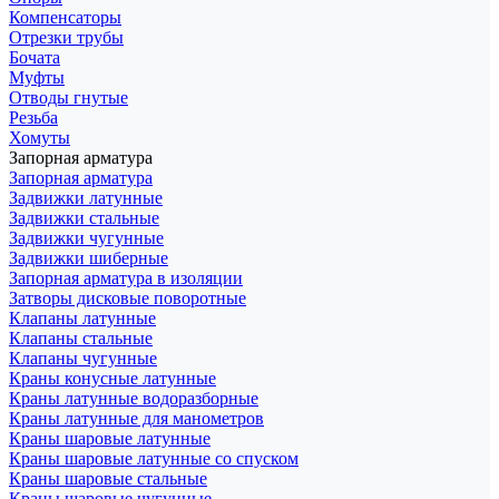
Компенсаторы
Отрезки трубы
Бочата
Муфты
Отводы гнутые
Резьба
Хомуты
Запорная арматура
Запорная арматура
Задвижки латунные
Задвижки стальные
Задвижки чугунные
Задвижки шиберные
Запорная арматура в изоляции
Затворы дисковые поворотные
Клапаны латунные
Клапаны стальные
Клапаны чугунные
Краны конусные латунные
Краны латунные водоразборные
Краны латунные для манометров
Краны шаровые латунные
Краны шаровые латунные со спуском
Краны шаровые стальные
Краны шаровые чугунные