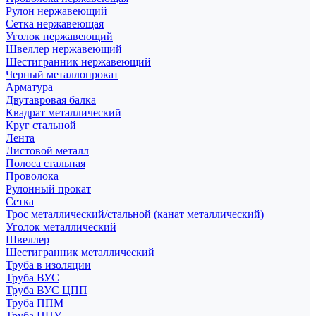
Рулон нержавеющий
Сетка нержавеющая
Уголок нержавеющий
Швеллер нержавеющий
Шестигранник нержавеющий
Черный металлопрокат
Арматура
Двутавровая балка
Квадрат металлический
Круг стальной
Лента
Листовой металл
Полоса стальная
Проволока
Рулонный прокат
Сетка
Трос металлический/стальной (канат металлический)
Уголок металлический
Швеллер
Шестигранник металлический
Труба в изоляции
Труба ВУС
Труба ВУС ЦПП
Труба ППМ
Труба ППУ