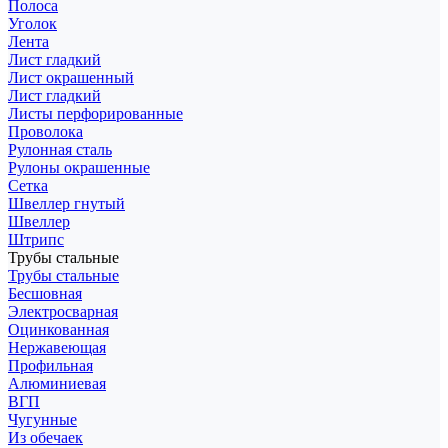
Полоса
Уголок
Лента
Лист гладкий
Лист окрашенный
Лист гладкий
Листы перфорированные
Проволока
Рулонная сталь
Рулоны окрашенные
Сетка
Швеллер гнутый
Швеллер
Штрипс
Трубы стальные
Трубы стальные
Бесшовная
Электросварная
Оцинкованная
Нержавеющая
Профильная
Алюминиевая
ВГП
Чугунные
Из обечаек