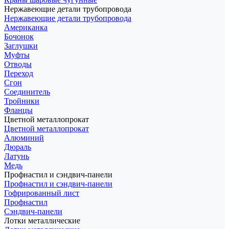
Нержавеющие детали трубопровода
Нержавеющие детали трубопровода
Американка
Бочонок
Заглушки
Муфты
Отводы
Переход
Сгон
Соединитель
Тройники
Фланцы
Цветной металлопрокат
Цветной металлопрокат
Алюминий
Дюраль
Латунь
Медь
Профнастил и сэндвич-панели
Профнастил и сэндвич-панели
Гофрированный лист
Профнастил
Сэндвич-панели
Лотки металлические