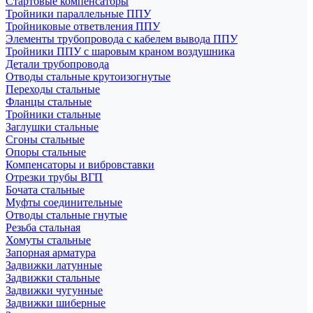
Стартовые компенсаторы
Тройники параллельные ППУ
Тройниковые ответвления ППУ
Элементы трубопровода с кабелем вывода ППУ
Тройники ППУ с шаровым краном воздушника
Детали трубопровода
Отводы стальные крутоизогнутые
Переходы стальные
Фланцы стальные
Тройники стальные
Заглушки стальные
Сгоны стальные
Опоры стальные
Компенсаторы и вибровставки
Отрезки трубы ВГП
Бочата стальные
Муфты соединительные
Отводы стальные гнутые
Резьба стальная
Хомуты стальные
Запорная арматура
Задвижки латунные
Задвижки стальные
Задвижки чугунные
Задвижки шиберные