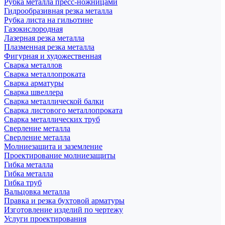
Рубка металла пресс-ножницами
Гидрообразивная резка металла
Рубка листа на гильотине
Газокислородная
Лазерная резка металла
Плазменная резка металла
Фигурная и художественная
Сварка металлов
Сварка металлопроката
Сварка арматуры
Сварка швеллера
Сварка металлической балки
Сварка листового металлопроката
Сварка металлических труб
Сверление металла
Сверление металла
Молниезащита и заземление
Проектирование молниезащиты
Гибка металла
Гибка металла
Гибка труб
Вальцовка металла
Правка и резка бухтовой арматуры
Изготовление изделий по чертежу
Услуги проектирования