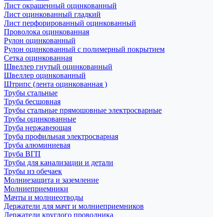
Лист окрашенный оцинкованный
Лист оцинкованный гладкий
Лист перфорированный оцинкованный
Проволока оцинкованная
Рулон оцинкованный
Рулон оцинкованный с полимерный покрытием
Сетка оцинкованная
Швеллер гнутый оцинкованный
Швеллер оцинкованный
Штрипс (лента оцинкованная )
Трубы стальные
Труба бесшовная
Трубы стальные прямошовные электросварные
Трубы оцинкованные
Труба нержавеющая
Труба профильная электросварная
Труба алюминиевая
Труба ВГП
Трубы для канализации и детали
Трубы из обечаек
Молниезащита и заземление
Молниеприемники
Мачты и молниеотводы
Держатели для мачт и молниеприемников
Держатели круглого проводника