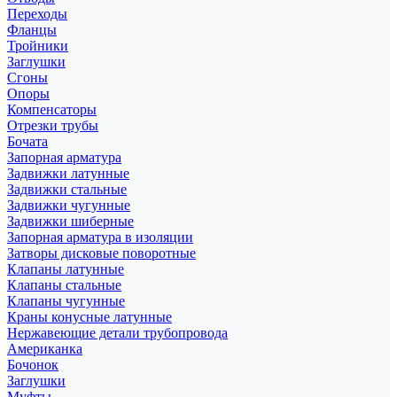
Переходы
Фланцы
Тройники
Заглушки
Сгоны
Опоры
Компенсаторы
Отрезки трубы
Бочата
Запорная арматура
Задвижки латунные
Задвижки стальные
Задвижки чугунные
Задвижки шиберные
Запорная арматура в изоляции
Затворы дисковые поворотные
Клапаны латунные
Клапаны стальные
Клапаны чугунные
Краны конусные латунные
Нержавеющие детали трубопровода
Американка
Бочонок
Заглушки
Муфты