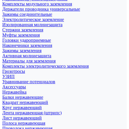
Комплекты модульного заземления
Держатели проводника универсальные
Зажимы соединительные
Электролитическое заземление
Изолированная молниезащита
Стержни заземления
Муфты заземления
Головки удароприемные
Наконечники заземления
Зажимы заземления
Активная молниезащита
Материалы для заземления
Комплекты электролитического заземления
Грозотросы
УЗИП
Уравнивание потенциалов
Аксессуары
Нержавейка
Балки нержавеющие
Квадрат нержавеющий
Круг нержавеющий
Лента нержавеющая (штрипс)
Лист нержавеющий
Полоса нержавеющая
Проволока нержавеющая