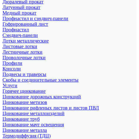
Дюралевый прокат
Латунный прокат
Медный прокат
Профнастил и сэндвич-панели
Гофрированный лист
Профнастил
Сэндвич-панели
Лотки металлические
Листовые лотки
Лестничные лотки
Проволочные лотки
Профили
Консоли
Подвесы и траверсы
Скобы и соединительные элементы
Услуги
Горячее цинкование
Цинкование дорожных конструкций
Цинкование метизов
Цинкование рифленых листов и листов ПВЛ
Цинкование металлоизделий
Цинкование труб
Цинкование мачт освещения
Цинкование металла
Термодиффузия (ТДЦ)