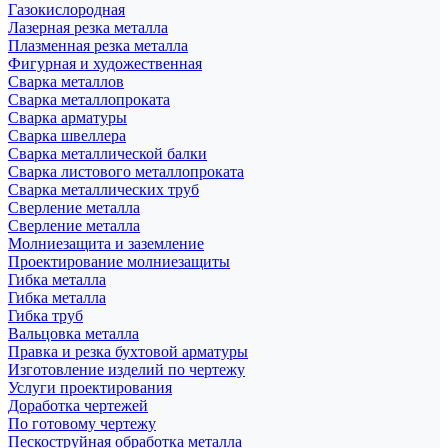
Газокислородная
Лазерная резка металла
Плазменная резка металла
Фигурная и художественная
Сварка металлов
Сварка металлопроката
Сварка арматуры
Сварка швеллера
Сварка металлической балки
Сварка листового металлопроката
Сварка металлических труб
Сверление металла
Сверление металла
Молниезащита и заземление
Проектирование молниезащиты
Гибка металла
Гибка металла
Гибка труб
Вальцовка металла
Правка и резка бухтовой арматуры
Изготовление изделий по чертежу
Услуги проектирования
Доработка чертежей
По готовому чертежу
Пескоструйная обработка металла