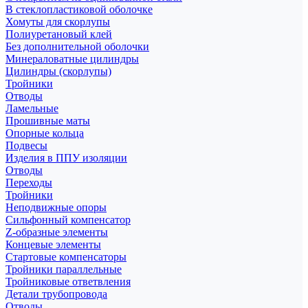
В стеклопластиковой оболочке
Хомуты для скорлупы
Полиуретановый клей
Без дополнительной оболочки
Минераловатные цилиндры
Цилиндры (скорлупы)
Тройники
Отводы
Ламельные
Прошивные маты
Опорные кольца
Подвесы
Изделия в ППУ изоляции
Отводы
Переходы
Тройники
Неподвижные опоры
Cильфонный компенсатор
Z-образные элементы
Концевые элементы
Стартовые компенсаторы
Тройники параллельные
Тройниковые ответвления
Детали трубопровода
Отводы