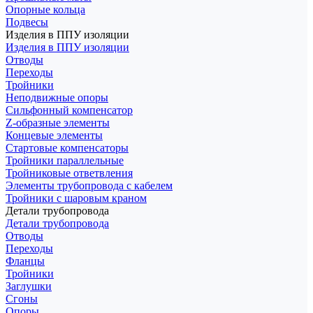
Опорные кольца
Подвесы
Изделия в ППУ изоляции
Изделия в ППУ изоляции
Отводы
Переходы
Тройники
Неподвижные опоры
Cильфонный компенсатор
Z-образные элементы
Концевые элементы
Стартовые компенсаторы
Тройники параллельные
Тройниковые ответвления
Элементы трубопровода с кабелем
Тройники с шаровым краном
Детали трубопровода
Детали трубопровода
Отводы
Переходы
Фланцы
Тройники
Заглушки
Сгоны
Опоры