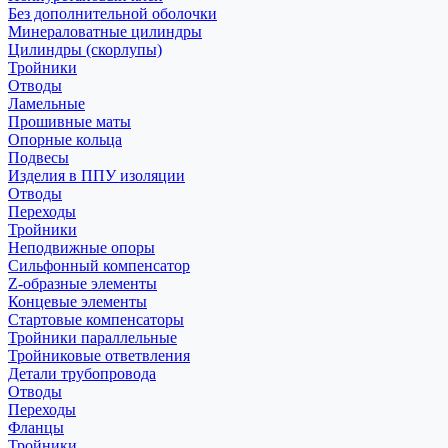
Без дополнительной оболочки
Минераловатные цилиндры
Цилиндры (скорлупы)
Тройники
Отводы
Ламельные
Прошивные маты
Опорные кольца
Подвесы
Изделия в ППУ изоляции
Отводы
Переходы
Тройники
Неподвижные опоры
Cильфонный компенсатор
Z-образные элементы
Концевые элементы
Стартовые компенсаторы
Тройники параллельные
Тройниковые ответвления
Детали трубопровода
Отводы
Переходы
Фланцы
Тройники