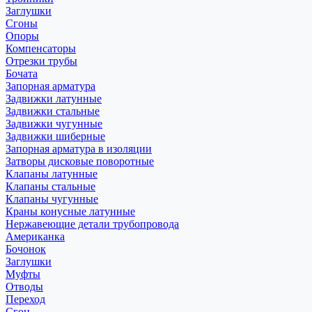
Заглушки
Сгоны
Опоры
Компенсаторы
Отрезки трубы
Бочата
Запорная арматура
Задвижки латунные
Задвижки стальные
Задвижки чугунные
Задвижки шиберные
Запорная арматура в изоляции
Затворы дисковые поворотные
Клапаны латунные
Клапаны стальные
Клапаны чугунные
Краны конусные латунные
Нержавеющие детали трубопровода
Американка
Бочонок
Заглушки
Муфты
Отводы
Переход
Сгон