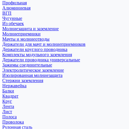
Профильная
Алюминиевая
ВГП
Чугунные
Из обечаек
Молниезащита и заземление
Молниеприемники
Мачты и молниеотводы
Держатели для мачт и молниеприемников
Держатели круглого проводника
Комплекты модульного заземления
Держатели проводника универсальные
Зажимы соединительные
Электролитическое заземление
Изолированная молниезащита
Стержни заземления
Нержавейка
Балки
Квадрат
Круг
Лента
Лист
Полоса
Проволока
Рулонная сталь