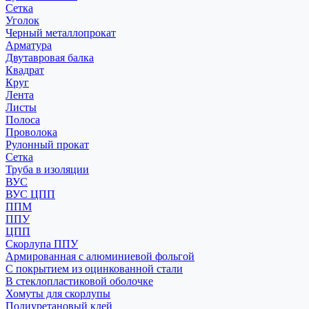
Сетка
Уголок
Черный металлопрокат
Арматура
Двутавровая балка
Квадрат
Круг
Лента
Листы
Полоса
Проволока
Рулонный прокат
Сетка
Труба в изоляции
ВУС
ВУС ЦПП
ППМ
ППУ
ЦПП
Скорлупа ППУ
Армированная с алюминиевой фольгой
С покрытием из оцинкованной стали
В стеклопластиковой оболочке
Хомуты для скорлупы
Полиуретановый клей