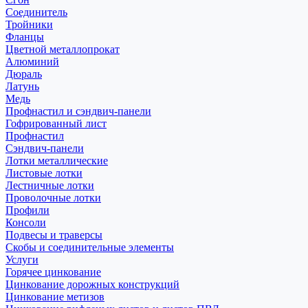
Соединитель
Тройники
Фланцы
Цветной металлопрокат
Алюминий
Дюраль
Латунь
Медь
Профнастил и сэндвич-панели
Гофрированный лист
Профнастил
Сэндвич-панели
Лотки металлические
Листовые лотки
Лестничные лотки
Проволочные лотки
Профили
Консоли
Подвесы и траверсы
Скобы и соединительные элементы
Услуги
Горячее цинкование
Цинкование дорожных конструкций
Цинкование метизов