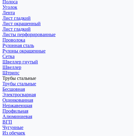
Полоса
Уголок
Лента
Лист гладкий
Лист окрашенный
Лист гладкий
Листы перфорированные
Проволока
Рулонная сталь
Рулоны окрашенные
Сетка
Швеллер гнутый
Швеллер
Штрипс
Трубы стальные
Трубы стальные
Бесшовная
Электросварная
Оцинкованная
Нержавеющая
Профильная
Алюминиевая
ВГП
Чугунные
Из обечаек