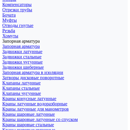
Компенсаторы
Отрезки трубы
Бочата
Муфты
Отводы гнутые
Резьба
Хомуты
Запорная арматура
Запорная арматура
Задвижки латунные
Задвижки стальные
Задвижки чугунные
Задвижки шиберные
Запорная арматура в изоляции
Затворы дисковые поворотные
Клапаны латунные
Клапаны стальные
Клапаны чугунные
Краны конусные латунные
Краны латунные водоразборные
Краны латунные для манометров
Краны шаровые латунные
Краны шаровые латунные со спуском
Краны шаровые стальные
Краны шаровые чугунные