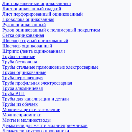
Лист окрашенный оцинкованный
Лист оцинкованный гладкий
Лист перфорированный оцинкованный
Проволока оцинкованная
Рулон оцинкованный
Рулон оцинкованный с полимерный покрытием
Сетка оцинкованная
Швеллер гнутый оцинкованный
Швеллер оцинкованный
Штрипс (лента оцинкованная )
Трубы стальные
Труба бесшовная
Трубы стальные прямошовные электросварные
Трубы оцинкованные
Труба нержавеющая
Труба профильная электросварная
Труба алюминиевая
Труба ВГП
Трубы для канализации и детали
Трубы из обечаек
Молниезащита и заземление
Молниеприемники
Мачты и молниеотводы
Держатели для мачт и молниеприемников
Держатели круглого проводника