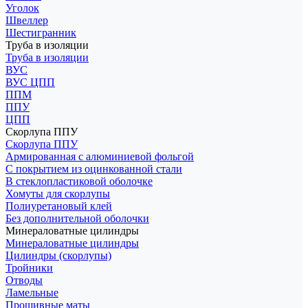
Уголок
Швеллер
Шестигранник
Труба в изоляции
Труба в изоляции
ВУС
ВУС ЦПП
ППМ
ППУ
ЦПП
Скорлупа ППУ
Скорлупа ППУ
Армированная с алюминиевой фольгой
С покрытием из оцинкованной стали
В стеклопластиковой оболочке
Хомуты для скорлупы
Полиуретановый клей
Без дополнительной оболочки
Минераловатные цилиндры
Минераловатные цилиндры
Цилиндры (скорлупы)
Тройники
Отводы
Ламельные
Прошивные маты