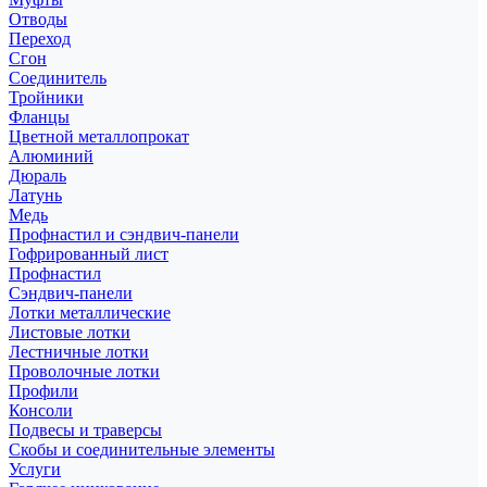
Отводы
Переход
Сгон
Соединитель
Тройники
Фланцы
Цветной металлопрокат
Алюминий
Дюраль
Латунь
Медь
Профнастил и сэндвич-панели
Гофрированный лист
Профнастил
Сэндвич-панели
Лотки металлические
Листовые лотки
Лестничные лотки
Проволочные лотки
Профили
Консоли
Подвесы и траверсы
Скобы и соединительные элементы
Услуги