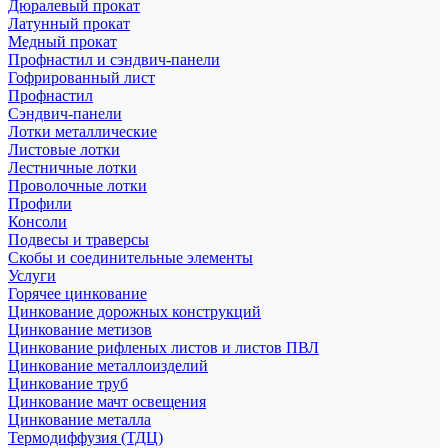
Дюралевый прокат
Латунный прокат
Медный прокат
Профнастил и сэндвич-панели
Гофрированный лист
Профнастил
Сэндвич-панели
Лотки металлические
Листовые лотки
Лестничные лотки
Проволочные лотки
Профили
Консоли
Подвесы и траверсы
Скобы и соединительные элементы
Услуги
Горячее цинкование
Цинкование дорожных конструкций
Цинкование метизов
Цинкование рифленых листов и листов ПВЛ
Цинкование металлоизделий
Цинкование труб
Цинкование мачт освещения
Цинкование металла
Термодиффузия (ТДЦ)