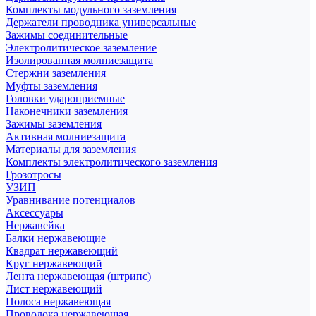
Комплекты модульного заземления
Держатели проводника универсальные
Зажимы соединительные
Электролитическое заземление
Изолированная молниезащита
Стержни заземления
Муфты заземления
Головки удароприемные
Наконечники заземления
Зажимы заземления
Активная молниезащита
Материалы для заземления
Комплекты электролитического заземления
Грозотросы
УЗИП
Уравнивание потенциалов
Аксессуары
Нержавейка
Балки нержавеющие
Квадрат нержавеющий
Круг нержавеющий
Лента нержавеющая (штрипс)
Лист нержавеющий
Полоса нержавеющая
Проволока нержавеющая