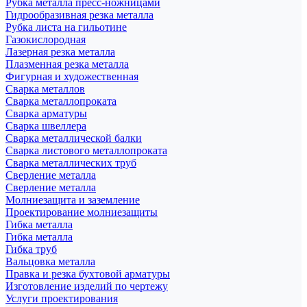
Рубка металла пресс-ножницами
Гидрообразивная резка металла
Рубка листа на гильотине
Газокислородная
Лазерная резка металла
Плазменная резка металла
Фигурная и художественная
Сварка металлов
Сварка металлопроката
Сварка арматуры
Сварка швеллера
Сварка металлической балки
Сварка листового металлопроката
Сварка металлических труб
Сверление металла
Сверление металла
Молниезащита и заземление
Проектирование молниезащиты
Гибка металла
Гибка металла
Гибка труб
Вальцовка металла
Правка и резка бухтовой арматуры
Изготовление изделий по чертежу
Услуги проектирования