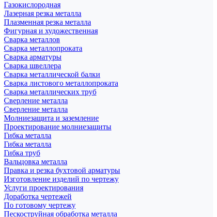
Газокислородная
Лазерная резка металла
Плазменная резка металла
Фигурная и художественная
Сварка металлов
Сварка металлопроката
Сварка арматуры
Сварка швеллера
Сварка металлической балки
Сварка листового металлопроката
Сварка металлических труб
Сверление металла
Сверление металла
Молниезащита и заземление
Проектирование молниезащиты
Гибка металла
Гибка металла
Гибка труб
Вальцовка металла
Правка и резка бухтовой арматуры
Изготовление изделий по чертежу
Услуги проектирования
Доработка чертежей
По готовому чертежу
Пескоструйная обработка металла