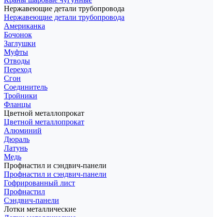
Нержавеющие детали трубопровода
Нержавеющие детали трубопровода
Американка
Бочонок
Заглушки
Муфты
Отводы
Переход
Сгон
Соединитель
Тройники
Фланцы
Цветной металлопрокат
Цветной металлопрокат
Алюминий
Дюраль
Латунь
Медь
Профнастил и сэндвич-панели
Профнастил и сэндвич-панели
Гофрированный лист
Профнастил
Сэндвич-панели
Лотки металлические