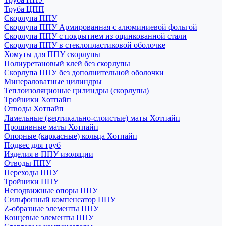
Труба ЦПП
Скорлупа ППУ
Скорлупа ППУ Армированная с алюминиевой фольгой
Скорлупа ППУ с покрытием из оцинкованной стали
Скорлупа ППУ в стеклопластиковой оболочке
Хомуты для ППУ скорлупы
Полиуретановый клей без скорлупы
Скорлупа ППУ без дополнительной оболочки
Минераловатные цилиндры
Теплоизоляционые цилиндры (скорлупы)
Тройники Хотпайп
Отводы Хотпайп
Ламельные (вертикально-слоистые) маты Хотпайп
Прошивные маты Хотпайп
Опорные (каркасные) кольца Хотпайп
Подвес для труб
Изделия в ППУ изоляции
Отводы ППУ
Переходы ППУ
Тройники ППУ
Неподвижные опоры ППУ
Cильфонный компенсатор ППУ
Z-образные элементы ППУ
Концевые элементы ППУ