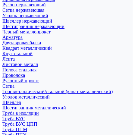
Рулон нержавеющий
Сетка нержавеющая
Уголок нержавеющий
Швеллер нержавеющий
Шестигранник нержавеющий
Черный металлопрокат
Арматура
Двутавровая балка
Квадрат металлический
Круг стальной
Лента
Листовой металл
Полоса стальная
Проволока
Рулонный прокат
Сетка
Трос металлический/стальной (канат металлический)
Уголок металлический
Швеллер
Шестигранник металлический
Труба в изоляции
Труба ВУС
Труба ВУС ЦПП
Труба ППМ
Труба ППУ