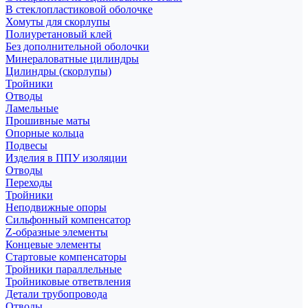
В стеклопластиковой оболочке
Хомуты для скорлупы
Полиуретановый клей
Без дополнительной оболочки
Минераловатные цилиндры
Цилиндры (скорлупы)
Тройники
Отводы
Ламельные
Прошивные маты
Опорные кольца
Подвесы
Изделия в ППУ изоляции
Отводы
Переходы
Тройники
Неподвижные опоры
Cильфонный компенсатор
Z-образные элементы
Концевые элементы
Стартовые компенсаторы
Тройники параллельные
Тройниковые ответвления
Детали трубопровода
Отводы