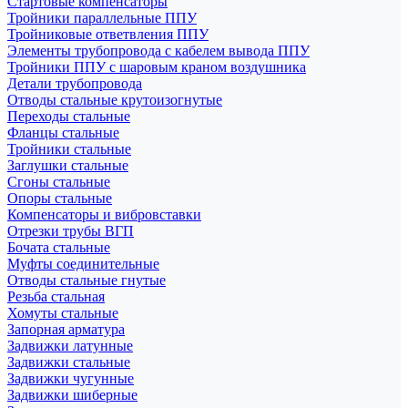
Стартовые компенсаторы
Тройники параллельные ППУ
Тройниковые ответвления ППУ
Элементы трубопровода с кабелем вывода ППУ
Тройники ППУ с шаровым краном воздушника
Детали трубопровода
Отводы стальные крутоизогнутые
Переходы стальные
Фланцы стальные
Тройники стальные
Заглушки стальные
Сгоны стальные
Опоры стальные
Компенсаторы и вибровставки
Отрезки трубы ВГП
Бочата стальные
Муфты соединительные
Отводы стальные гнутые
Резьба стальная
Хомуты стальные
Запорная арматура
Задвижки латунные
Задвижки стальные
Задвижки чугунные
Задвижки шиберные