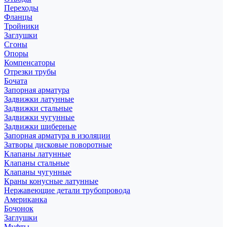
Переходы
Фланцы
Тройники
Заглушки
Сгоны
Опоры
Компенсаторы
Отрезки трубы
Бочата
Запорная арматура
Задвижки латунные
Задвижки стальные
Задвижки чугунные
Задвижки шиберные
Запорная арматура в изоляции
Затворы дисковые поворотные
Клапаны латунные
Клапаны стальные
Клапаны чугунные
Краны конусные латунные
Нержавеющие детали трубопровода
Американка
Бочонок
Заглушки
Муфты