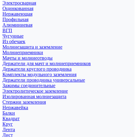
Электросварная
Оцинкованная
Нержавеющая
Профильная
Алюминиевая
ВГП
Чугунные
Из обечаек
Молниезащита и заземление
Молниеприемники
Мачты и молниеотводы
Держатели для мачт и молниеприемников
Держатели круглого проводника
Комплекты модульного заземления
Держатели проводника универсальные
Зажимы соединительные
Электролитическое заземление
Изолированная молниезащита
Стержни заземления
Нержавейка
Балки
Квадрат
Круг
Лента
Лист