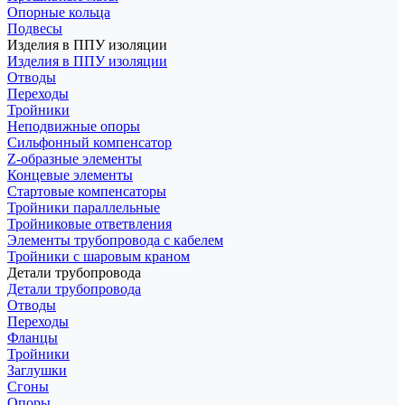
Опорные кольца
Подвесы
Изделия в ППУ изоляции
Изделия в ППУ изоляции
Отводы
Переходы
Тройники
Неподвижные опоры
Cильфонный компенсатор
Z-образные элементы
Концевые элементы
Стартовые компенсаторы
Тройники параллельные
Тройниковые ответвления
Элементы трубопровода с кабелем
Тройники с шаровым краном
Детали трубопровода
Детали трубопровода
Отводы
Переходы
Фланцы
Тройники
Заглушки
Сгоны
Опоры