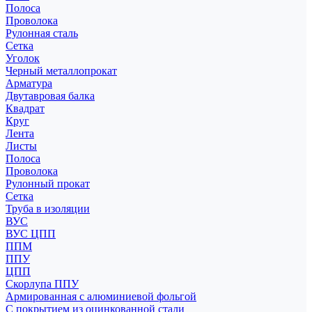
Полоса
Проволока
Рулонная сталь
Сетка
Уголок
Черный металлопрокат
Арматура
Двутавровая балка
Квадрат
Круг
Лента
Листы
Полоса
Проволока
Рулонный прокат
Сетка
Труба в изоляции
ВУС
ВУС ЦПП
ППМ
ППУ
ЦПП
Скорлупа ППУ
Армированная с алюминиевой фольгой
С покрытием из оцинкованной стали