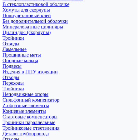
В стеклопластиковой оболочке
Хомуты для скорлупы
Полиуретановый клей
Без дополнительной оболочки
Минераловатные цилиндры
Цилиндры (скорлупы)
Тройники
Отводы
Ламельные
Прошивные маты
Опорные кольца
Подвесы
Изделия в ППУ изоляции
Отводы
Переходы
Тройники
Неподвижные опоры
Cильфонный компенсатор
Z-образные элементы
Концевые элементы
Стартовые компенсаторы
Тройники параллельные
Тройниковые ответвления
Детали трубопровода
Отводы