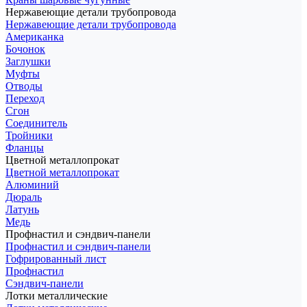
Нержавеющие детали трубопровода
Нержавеющие детали трубопровода
Американка
Бочонок
Заглушки
Муфты
Отводы
Переход
Сгон
Соединитель
Тройники
Фланцы
Цветной металлопрокат
Цветной металлопрокат
Алюминий
Дюраль
Латунь
Медь
Профнастил и сэндвич-панели
Профнастил и сэндвич-панели
Гофрированный лист
Профнастил
Сэндвич-панели
Лотки металлические