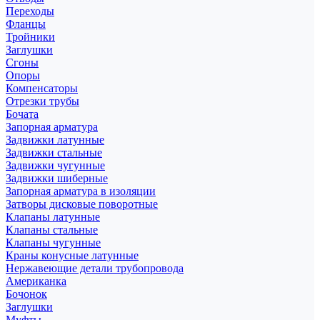
Переходы
Фланцы
Тройники
Заглушки
Сгоны
Опоры
Компенсаторы
Отрезки трубы
Бочата
Запорная арматура
Задвижки латунные
Задвижки стальные
Задвижки чугунные
Задвижки шиберные
Запорная арматура в изоляции
Затворы дисковые поворотные
Клапаны латунные
Клапаны стальные
Клапаны чугунные
Краны конусные латунные
Нержавеющие детали трубопровода
Американка
Бочонок
Заглушки
Муфты