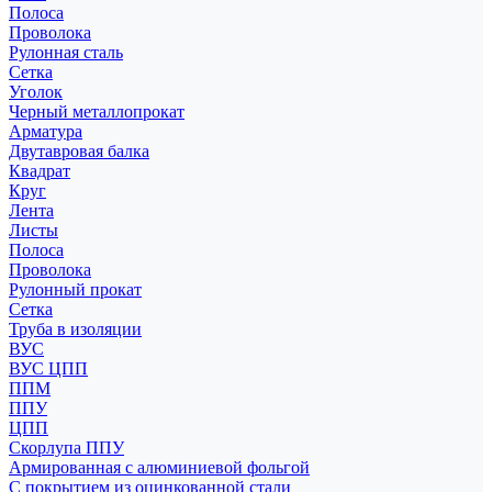
Полоса
Проволока
Рулонная сталь
Сетка
Уголок
Черный металлопрокат
Арматура
Двутавровая балка
Квадрат
Круг
Лента
Листы
Полоса
Проволока
Рулонный прокат
Сетка
Труба в изоляции
ВУС
ВУС ЦПП
ППМ
ППУ
ЦПП
Скорлупа ППУ
Армированная с алюминиевой фольгой
С покрытием из оцинкованной стали