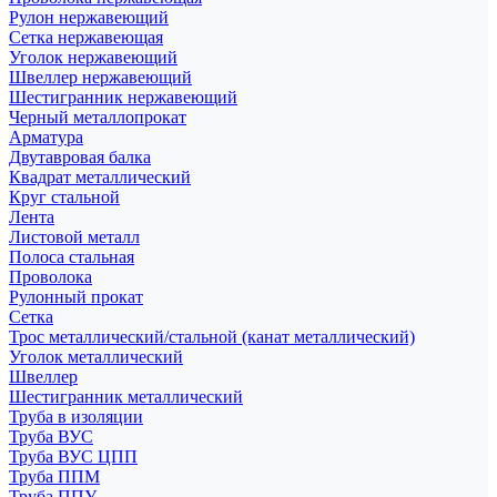
Рулон нержавеющий
Сетка нержавеющая
Уголок нержавеющий
Швеллер нержавеющий
Шестигранник нержавеющий
Черный металлопрокат
Арматура
Двутавровая балка
Квадрат металлический
Круг стальной
Лента
Листовой металл
Полоса стальная
Проволока
Рулонный прокат
Сетка
Трос металлический/стальной (канат металлический)
Уголок металлический
Швеллер
Шестигранник металлический
Труба в изоляции
Труба ВУС
Труба ВУС ЦПП
Труба ППМ
Труба ППУ