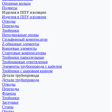
Опорные кольца
Подвесы
Изделия в ППУ изоляции
Изделия в ППУ изоляции
Отводы
Переходы
Тройники
Неподвижные опоры
Cильфонный компенсатор
Z-образные элементы
Концевые элементы
Стартовые компенсаторы
Тройники параллельные
Тройниковые ответвления
Элементы трубопровода с кабелем
Тройники с шаровым краном
Детали трубопровода
Детали трубопровода
Отводы
Переходы
Фланцы
Тройники
Заглушки
Сгоны
Опоры