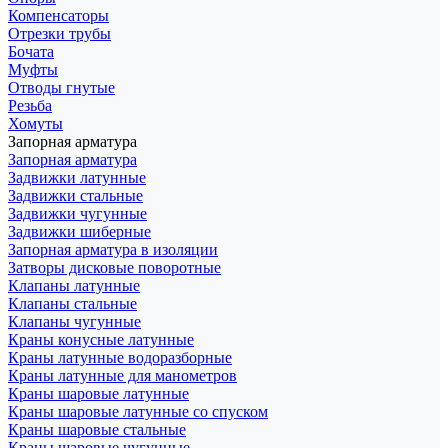
Компенсаторы
Отрезки трубы
Бочата
Муфты
Отводы гнутые
Резьба
Хомуты
Запорная арматура
Запорная арматура
Задвижки латунные
Задвижки стальные
Задвижки чугунные
Задвижки шиберные
Запорная арматура в изоляции
Затворы дисковые поворотные
Клапаны латунные
Клапаны стальные
Клапаны чугунные
Краны конусные латунные
Краны латунные водоразборные
Краны латунные для манометров
Краны шаровые латунные
Краны шаровые латунные со спуском
Краны шаровые стальные
Краны шаровые чугунные