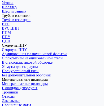
Уголок
Швеллер
Шестигранник
Труба в изоляции
Труба в изоляции
ВУС
ВУС ЦПП
ППМ
ППУ
ЦПП
Скорлупа ППУ
Скорлупа ППУ
Армированная с алюминиевой фольгой
С покрытием из оцинкованной стали
В стеклопластиковой оболочке
Хомуты для скорлупы
Полиуретановый клей
Без дополнительной оболочки
Минераловатные цилиндры
Минераловатные цилиндры
Цилиндры (скорлупы)
Тройники
Отводы
Ламельные
Прошивные маты