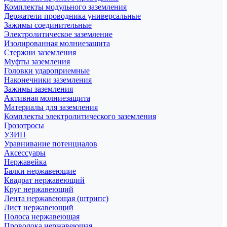
Комплекты модульного заземления
Держатели проводника универсальные
Зажимы соединительные
Электролитическое заземление
Изолированная молниезащита
Стержни заземления
Муфты заземления
Головки удароприемные
Наконечники заземления
Зажимы заземления
Активная молниезащита
Материалы для заземления
Комплекты электролитического заземления
Грозотросы
УЗИП
Уравнивание потенциалов
Аксессуары
Нержавейка
Балки нержавеющие
Квадрат нержавеющий
Круг нержавеющий
Лента нержавеющая (штрипс)
Лист нержавеющий
Полоса нержавеющая
Проволока нержавеющая