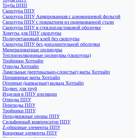
Труба ЦПП
Скорлупа ППУ
Скорлупа ППУ Армированная с алюминиевой фольгой
Скорлупа ППУ с покрытием из оцинкованной стали
Скорлупа ППУ в стеклопластиковой оболочке
Хомуты для ППУ скорлупы
Полиуретановый клей без скорлупы
Скорлупа ППУ без дополнительной оболочки
Минераловатные цилиндры
Теплоизоляционые цилиндры (скорлупы)
Тройники Хотпайп
Отводы Хотпайп
Ламельные (вертикально-слоистые) маты Хотпайп
Прошивные маты Хотпайп
Опорные (каркасные) кольца Хотпайп
Подвес для труб
Изделия в ППУ изоляции
Отводы ППУ
Переходы ППУ
Тройники ППУ
Неподвижные опоры ППУ
Cильфонный компенсатор ППУ
Z-образные элементы ППУ
Концевые элементы ППУ