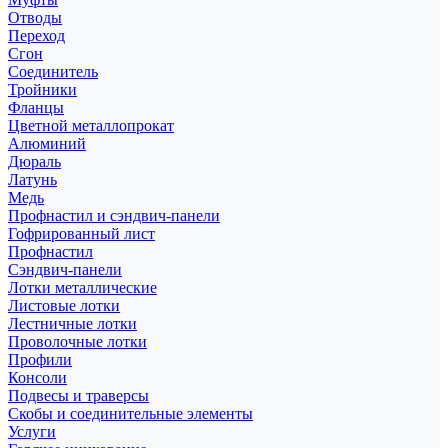
Отводы
Переход
Сгон
Соединитель
Тройники
Фланцы
Цветной металлопрокат
Алюминий
Дюраль
Латунь
Медь
Профнастил и сэндвич-панели
Гофрированный лист
Профнастил
Сэндвич-панели
Лотки металлические
Листовые лотки
Лестничные лотки
Проволочные лотки
Профили
Консоли
Подвесы и траверсы
Скобы и соединительные элементы
Услуги