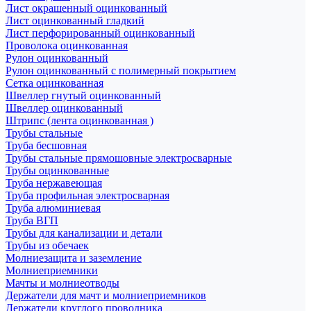
Лист окрашенный оцинкованный
Лист оцинкованный гладкий
Лист перфорированный оцинкованный
Проволока оцинкованная
Рулон оцинкованный
Рулон оцинкованный с полимерный покрытием
Сетка оцинкованная
Швеллер гнутый оцинкованный
Швеллер оцинкованный
Штрипс (лента оцинкованная )
Трубы стальные
Труба бесшовная
Трубы стальные прямошовные электросварные
Трубы оцинкованные
Труба нержавеющая
Труба профильная электросварная
Труба алюминиевая
Труба ВГП
Трубы для канализации и детали
Трубы из обечаек
Молниезащита и заземление
Молниеприемники
Мачты и молниеотводы
Держатели для мачт и молниеприемников
Держатели круглого проводника