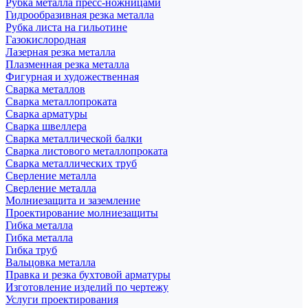
Рубка металла пресс-ножницами
Гидрообразивная резка металла
Рубка листа на гильотине
Газокислородная
Лазерная резка металла
Плазменная резка металла
Фигурная и художественная
Сварка металлов
Сварка металлопроката
Сварка арматуры
Сварка швеллера
Сварка металлической балки
Сварка листового металлопроката
Сварка металлических труб
Сверление металла
Сверление металла
Молниезащита и заземление
Проектирование молниезащиты
Гибка металла
Гибка металла
Гибка труб
Вальцовка металла
Правка и резка бухтовой арматуры
Изготовление изделий по чертежу
Услуги проектирования