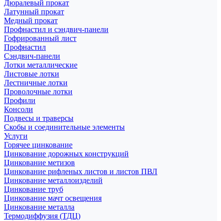
Дюралевый прокат
Латунный прокат
Медный прокат
Профнастил и сэндвич-панели
Гофрированный лист
Профнастил
Сэндвич-панели
Лотки металлические
Листовые лотки
Лестничные лотки
Проволочные лотки
Профили
Консоли
Подвесы и траверсы
Скобы и соединительные элементы
Услуги
Горячее цинкование
Цинкование дорожных конструкций
Цинкование метизов
Цинкование рифленых листов и листов ПВЛ
Цинкование металлоизделий
Цинкование труб
Цинкование мачт освещения
Цинкование металла
Термодиффузия (ТДЦ)