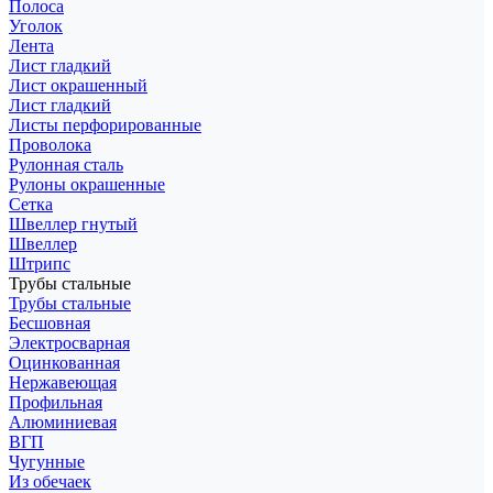
Полоса
Уголок
Лента
Лист гладкий
Лист окрашенный
Лист гладкий
Листы перфорированные
Проволока
Рулонная сталь
Рулоны окрашенные
Сетка
Швеллер гнутый
Швеллер
Штрипс
Трубы стальные
Трубы стальные
Бесшовная
Электросварная
Оцинкованная
Нержавеющая
Профильная
Алюминиевая
ВГП
Чугунные
Из обечаек