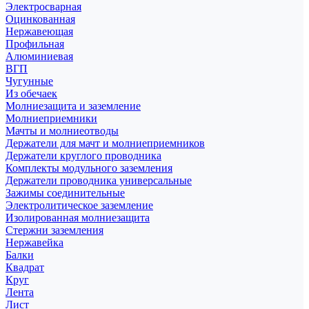
Электросварная
Оцинкованная
Нержавеющая
Профильная
Алюминиевая
ВГП
Чугунные
Из обечаек
Молниезащита и заземление
Молниеприемники
Мачты и молниеотводы
Держатели для мачт и молниеприемников
Держатели круглого проводника
Комплекты модульного заземления
Держатели проводника универсальные
Зажимы соединительные
Электролитическое заземление
Изолированная молниезащита
Стержни заземления
Нержавейка
Балки
Квадрат
Круг
Лента
Лист