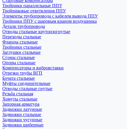
Стартовые компенсаторы
Тройники параллельные ППУ
Тройниковые ответвления ППУ
Элементы трубопровода с кабелем вывода ППУ
Тройники ППУ с шаровым краном воздушника
Детали трубопровода
Отводы стальные крутоизогнутые
Переходы стальные
Фланцы стальные
Тройники стальные
Заглушки стальные
Сгоны стальные
Опоры стальные
Компенсаторы и вибровставки
Отрезки трубы ВГП
Бочата стальные
Муфты соединительные
Отводы стальные гнутые
Резьба стальная
Хомуты стальные
Запорная арматура
Задвижки латунные
Задвижки стальные
Задвижки чугунные
Задвижки шиберные