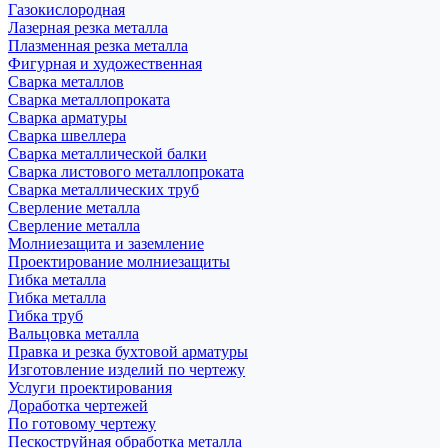
Газокислородная
Лазерная резка металла
Плазменная резка металла
Фигурная и художественная
Сварка металлов
Сварка металлопроката
Сварка арматуры
Сварка швеллера
Сварка металлической балки
Сварка листового металлопроката
Сварка металлических труб
Сверление металла
Сверление металла
Молниезащита и заземление
Проектирование молниезащиты
Гибка металла
Гибка металла
Гибка труб
Вальцовка металла
Правка и резка бухтовой арматуры
Изготовление изделий по чертежу
Услуги проектирования
Доработка чертежей
По готовому чертежу
Пескоструйная обработка металла