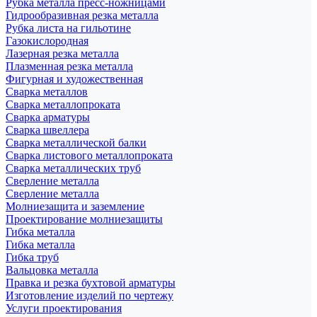
Рубка металла пресс-ножницами
Гидрообразивная резка металла
Рубка листа на гильотине
Газокислородная
Лазерная резка металла
Плазменная резка металла
Фигурная и художественная
Сварка металлов
Сварка металлопроката
Сварка арматуры
Сварка швеллера
Сварка металлической балки
Сварка листового металлопроката
Сварка металлических труб
Сверление металла
Сверление металла
Молниезащита и заземление
Проектирование молниезащиты
Гибка металла
Гибка металла
Гибка труб
Вальцовка металла
Правка и резка бухтовой арматуры
Изготовление изделий по чертежу
Услуги проектирования