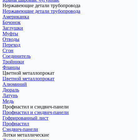
Нержавеющие детали трубопровода
Нержавеющие детали трубопровода
Американка
Бочонок
Заглушки
Муфты
Отводы
Переход
Сгон
Соединитель
Тройники
Фланцы
Цветной металлопрокат
Цветной металлопрокат
Алюминий
Дюраль
Латунь
Медь
Профнастил и сэндвич-панели
Профнастил и сэндвич-панели
Гофрированный лист
Профнастил
Сэндвич-панели
Лотки металлические