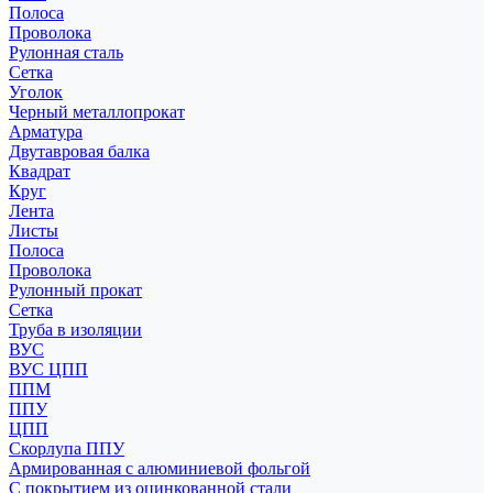
Полоса
Проволока
Рулонная сталь
Сетка
Уголок
Черный металлопрокат
Арматура
Двутавровая балка
Квадрат
Круг
Лента
Листы
Полоса
Проволока
Рулонный прокат
Сетка
Труба в изоляции
ВУС
ВУС ЦПП
ППМ
ППУ
ЦПП
Скорлупа ППУ
Армированная с алюминиевой фольгой
С покрытием из оцинкованной стали