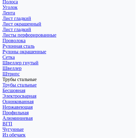
Полоса
Уголок
Лента
Лист гладкий
Лист окрашенный
Лист гладкий
Листы перфорированные
Проволока
Рулонная сталь
Рулоны окрашенные
Сетка
Швеллер гнутый
Швеллер
Штрипс
Трубы стальные
Трубы стальные
Бесшовная
Электросварная
Оцинкованная
Нержавеющая
Профильная
Алюминиевая
ВГП
Чугунные
Из обечаек