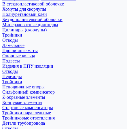
В стеклопластиковой оболочке
Хомуты для скорлупы
Полиуретановый клей
Без дополнительной оболочки
Минераловатные цилиндры
Цилиндры (скорлупы)
Тройники
Отводы
Ламельные
Прошивные маты
Опорные кольца
Подвесы
Изделия в ППУ изоляции
Отводы
Переходы
Тройники
Неподвижные опоры
Cильфонный компенсатор
Z-образные элементы
Концевые элементы
Стартовые компенсаторы
Тройники параллельные
Тройниковые ответвления
Детали трубопровода
Отводы