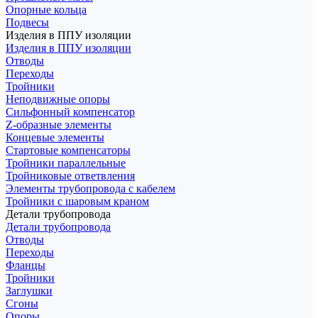
Опорные кольца
Подвесы
Изделия в ППУ изоляции
Изделия в ППУ изоляции
Отводы
Переходы
Тройники
Неподвижные опоры
Cильфонный компенсатор
Z-образные элементы
Концевые элементы
Стартовые компенсаторы
Тройники параллельные
Тройниковые ответвления
Элементы трубопровода с кабелем
Тройники с шаровым краном
Детали трубопровода
Детали трубопровода
Отводы
Переходы
Фланцы
Тройники
Заглушки
Сгоны
Опоры