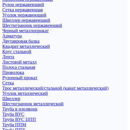
Рулон нержавеющий
Сетка нержавеющая
Уголок нержавеющий
Швеллер нержавеющий
Шестигранник нержавеющий
Черный металлопрокат
Арматура
Двутавровая балка
Квадрат металлический
Круг стальной
Лента
Листовой металл
Полоса стальная
Проволока
Рулонный прокат
Сетка
Трос металлический/стальной (канат металлический)
Уголок металлический
Швеллер
Шестигранник металлический
Труба в изоляции
Труба ВУС
Труба ВУС ЦПП
Труба ППМ
Труба ППУ