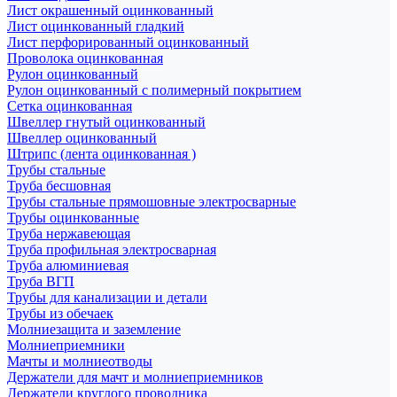
Лист окрашенный оцинкованный
Лист оцинкованный гладкий
Лист перфорированный оцинкованный
Проволока оцинкованная
Рулон оцинкованный
Рулон оцинкованный с полимерный покрытием
Сетка оцинкованная
Швеллер гнутый оцинкованный
Швеллер оцинкованный
Штрипс (лента оцинкованная )
Трубы стальные
Труба бесшовная
Трубы стальные прямошовные электросварные
Трубы оцинкованные
Труба нержавеющая
Труба профильная электросварная
Труба алюминиевая
Труба ВГП
Трубы для канализации и детали
Трубы из обечаек
Молниезащита и заземление
Молниеприемники
Мачты и молниеотводы
Держатели для мачт и молниеприемников
Держатели круглого проводника