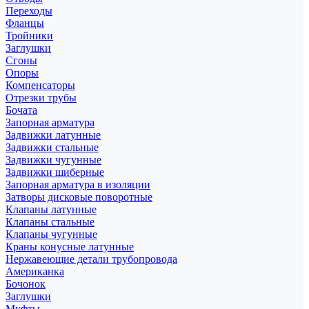
Переходы
Фланцы
Тройники
Заглушки
Сгоны
Опоры
Компенсаторы
Отрезки трубы
Бочата
Запорная арматура
Задвижки латунные
Задвижки стальные
Задвижки чугунные
Задвижки шиберные
Запорная арматура в изоляции
Затворы дисковые поворотные
Клапаны латунные
Клапаны стальные
Клапаны чугунные
Краны конусные латунные
Нержавеющие детали трубопровода
Американка
Бочонок
Заглушки
Муфты