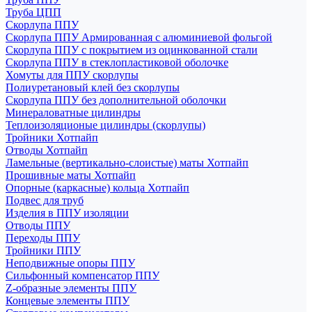
Труба ЦПП
Скорлупа ППУ
Скорлупа ППУ Армированная с алюминиевой фольгой
Скорлупа ППУ с покрытием из оцинкованной стали
Скорлупа ППУ в стеклопластиковой оболочке
Хомуты для ППУ скорлупы
Полиуретановый клей без скорлупы
Скорлупа ППУ без дополнительной оболочки
Минераловатные цилиндры
Теплоизоляционые цилиндры (скорлупы)
Тройники Хотпайп
Отводы Хотпайп
Ламельные (вертикально-слоистые) маты Хотпайп
Прошивные маты Хотпайп
Опорные (каркасные) кольца Хотпайп
Подвес для труб
Изделия в ППУ изоляции
Отводы ППУ
Переходы ППУ
Тройники ППУ
Неподвижные опоры ППУ
Cильфонный компенсатор ППУ
Z-образные элементы ППУ
Концевые элементы ППУ