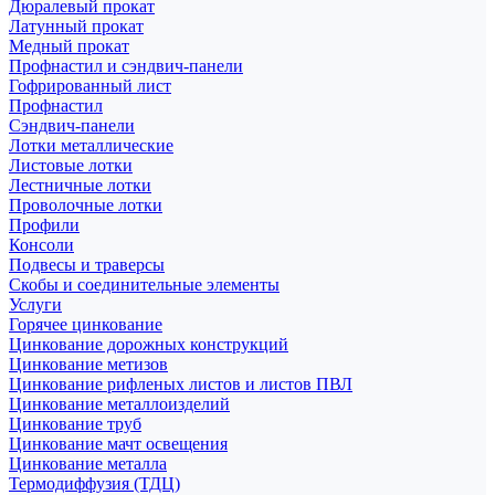
Дюралевый прокат
Латунный прокат
Медный прокат
Профнастил и сэндвич-панели
Гофрированный лист
Профнастил
Сэндвич-панели
Лотки металлические
Листовые лотки
Лестничные лотки
Проволочные лотки
Профили
Консоли
Подвесы и траверсы
Скобы и соединительные элементы
Услуги
Горячее цинкование
Цинкование дорожных конструкций
Цинкование метизов
Цинкование рифленых листов и листов ПВЛ
Цинкование металлоизделий
Цинкование труб
Цинкование мачт освещения
Цинкование металла
Термодиффузия (ТДЦ)