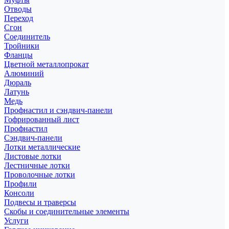
Отводы
Переход
Сгон
Соединитель
Тройники
Фланцы
Цветной металлопрокат
Алюминий
Дюраль
Латунь
Медь
Профнастил и сэндвич-панели
Гофрированный лист
Профнастил
Сэндвич-панели
Лотки металлические
Листовые лотки
Лестничные лотки
Проволочные лотки
Профили
Консоли
Подвесы и траверсы
Скобы и соединительные элементы
Услуги