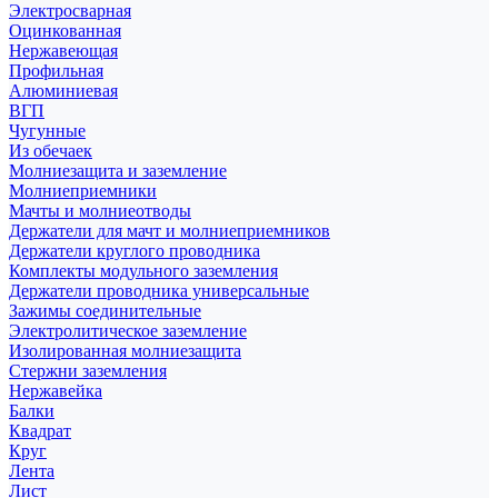
Электросварная
Оцинкованная
Нержавеющая
Профильная
Алюминиевая
ВГП
Чугунные
Из обечаек
Молниезащита и заземление
Молниеприемники
Мачты и молниеотводы
Держатели для мачт и молниеприемников
Держатели круглого проводника
Комплекты модульного заземления
Держатели проводника универсальные
Зажимы соединительные
Электролитическое заземление
Изолированная молниезащита
Стержни заземления
Нержавейка
Балки
Квадрат
Круг
Лента
Лист