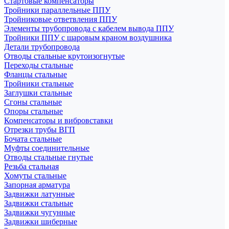
Стартовые компенсаторы
Тройники параллельные ППУ
Тройниковые ответвления ППУ
Элементы трубопровода с кабелем вывода ППУ
Тройники ППУ с шаровым краном воздушника
Детали трубопровода
Отводы стальные крутоизогнутые
Переходы стальные
Фланцы стальные
Тройники стальные
Заглушки стальные
Сгоны стальные
Опоры стальные
Компенсаторы и вибровставки
Отрезки трубы ВГП
Бочата стальные
Муфты соединительные
Отводы стальные гнутые
Резьба стальная
Хомуты стальные
Запорная арматура
Задвижки латунные
Задвижки стальные
Задвижки чугунные
Задвижки шиберные