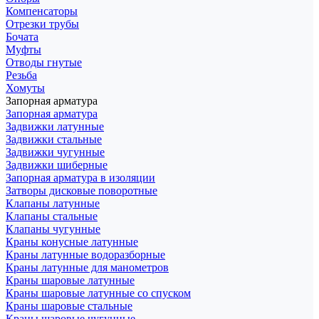
Компенсаторы
Отрезки трубы
Бочата
Муфты
Отводы гнутые
Резьба
Хомуты
Запорная арматура
Запорная арматура
Задвижки латунные
Задвижки стальные
Задвижки чугунные
Задвижки шиберные
Запорная арматура в изоляции
Затворы дисковые поворотные
Клапаны латунные
Клапаны стальные
Клапаны чугунные
Краны конусные латунные
Краны латунные водоразборные
Краны латунные для манометров
Краны шаровые латунные
Краны шаровые латунные со спуском
Краны шаровые стальные
Краны шаровые чугунные