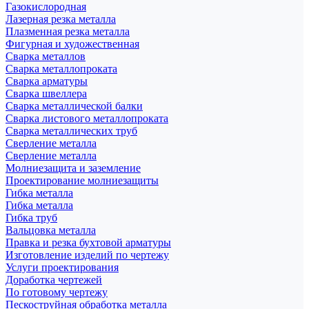
Газокислородная
Лазерная резка металла
Плазменная резка металла
Фигурная и художественная
Сварка металлов
Сварка металлопроката
Сварка арматуры
Сварка швеллера
Сварка металлической балки
Сварка листового металлопроката
Сварка металлических труб
Сверление металла
Сверление металла
Молниезащита и заземление
Проектирование молниезащиты
Гибка металла
Гибка металла
Гибка труб
Вальцовка металла
Правка и резка бухтовой арматуры
Изготовление изделий по чертежу
Услуги проектирования
Доработка чертежей
По готовому чертежу
Пескоструйная обработка металла