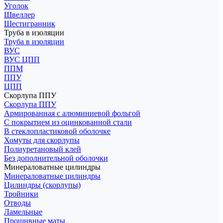
Уголок
Швеллер
Шестигранник
Труба в изоляции
Труба в изоляции
ВУС
ВУС ЦПП
ППМ
ППУ
ЦПП
Скорлупа ППУ
Скорлупа ППУ
Армированная с алюминиевой фольгой
С покрытием из оцинкованной стали
В стеклопластиковой оболочке
Хомуты для скорлупы
Полиуретановый клей
Без дополнительной оболочки
Минераловатные цилиндры
Минераловатные цилиндры
Цилиндры (скорлупы)
Тройники
Отводы
Ламельные
Прошивные маты