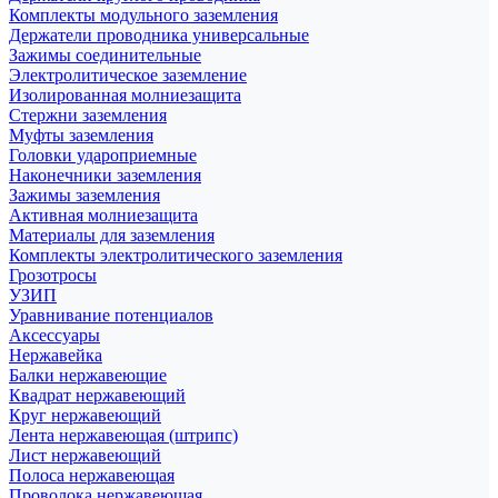
Комплекты модульного заземления
Держатели проводника универсальные
Зажимы соединительные
Электролитическое заземление
Изолированная молниезащита
Стержни заземления
Муфты заземления
Головки удароприемные
Наконечники заземления
Зажимы заземления
Активная молниезащита
Материалы для заземления
Комплекты электролитического заземления
Грозотросы
УЗИП
Уравнивание потенциалов
Аксессуары
Нержавейка
Балки нержавеющие
Квадрат нержавеющий
Круг нержавеющий
Лента нержавеющая (штрипс)
Лист нержавеющий
Полоса нержавеющая
Проволока нержавеющая