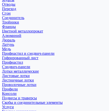
Отводы
Переход
Сгон
Соединитель
Тройники
Фланцы
Цветной металлопрокат
Алюминий
Дюраль
Латунь
Медь
Профнастил и сэндвич-панели
Гофрированный лист
Профнастил
Сэндвич-панели
Лотки металлические
Листовые лотки
Лестничные лотки
Проволочные лотки
Профили
Консоли
Подвесы и траверсы
Скобы и соединительные элементы
Услуги