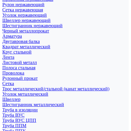
Рулон нержавеющий
Сетка нержавеющая
Уголок нержавеющий
Швеллер нержавеющий
Шестигранник нержавеющий
Черный металлопрокат
Арматура
Двутавровая балка
Квадрат металлический
Круг стальной
Лента
Листовой металл
Полоса стальная
Проволока
Рулонный прокат
Сетка
Трос металлический/стальной (канат металлический)
Уголок металлический
Швеллер
Шестигранник металлический
Труба в изоляции
Труба ВУС
Труба ВУС ЦПП
Труба ППМ
Труба ППУ