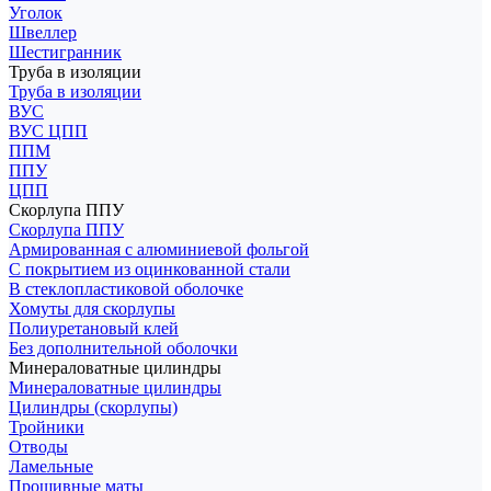
Уголок
Швеллер
Шестигранник
Труба в изоляции
Труба в изоляции
ВУС
ВУС ЦПП
ППМ
ППУ
ЦПП
Скорлупа ППУ
Скорлупа ППУ
Армированная с алюминиевой фольгой
С покрытием из оцинкованной стали
В стеклопластиковой оболочке
Хомуты для скорлупы
Полиуретановый клей
Без дополнительной оболочки
Минераловатные цилиндры
Минераловатные цилиндры
Цилиндры (скорлупы)
Тройники
Отводы
Ламельные
Прошивные маты