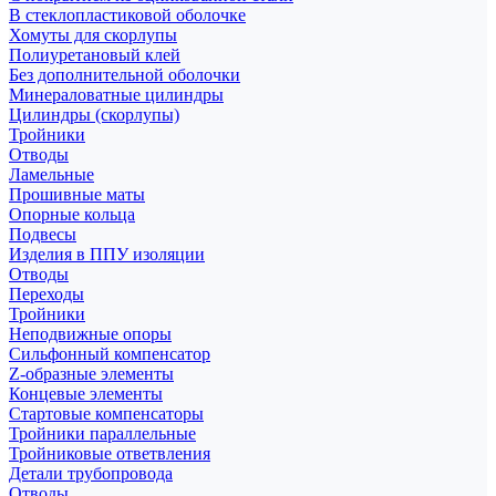
В стеклопластиковой оболочке
Хомуты для скорлупы
Полиуретановый клей
Без дополнительной оболочки
Минераловатные цилиндры
Цилиндры (скорлупы)
Тройники
Отводы
Ламельные
Прошивные маты
Опорные кольца
Подвесы
Изделия в ППУ изоляции
Отводы
Переходы
Тройники
Неподвижные опоры
Cильфонный компенсатор
Z-образные элементы
Концевые элементы
Стартовые компенсаторы
Тройники параллельные
Тройниковые ответвления
Детали трубопровода
Отводы