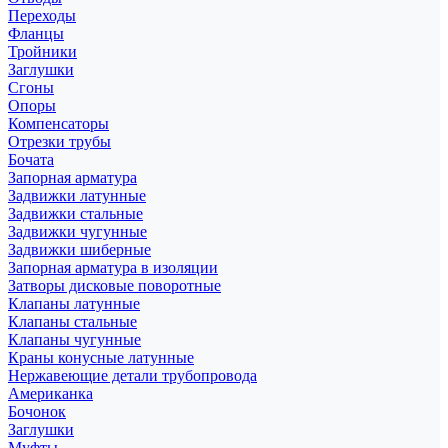
Переходы
Фланцы
Тройники
Заглушки
Сгоны
Опоры
Компенсаторы
Отрезки трубы
Бочата
Запорная арматура
Задвижки латунные
Задвижки стальные
Задвижки чугунные
Задвижки шиберные
Запорная арматура в изоляции
Затворы дисковые поворотные
Клапаны латунные
Клапаны стальные
Клапаны чугунные
Краны конусные латунные
Нержавеющие детали трубопровода
Американка
Бочонок
Заглушки
Муфты