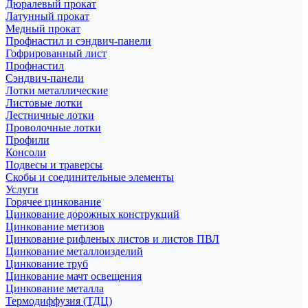
Дюралевый прокат
Латунный прокат
Медный прокат
Профнастил и сэндвич-панели
Гофрированный лист
Профнастил
Сэндвич-панели
Лотки металлические
Листовые лотки
Лестничные лотки
Проволочные лотки
Профили
Консоли
Подвесы и траверсы
Скобы и соединительные элементы
Услуги
Горячее цинкование
Цинкование дорожных конструкций
Цинкование метизов
Цинкование рифленых листов и листов ПВЛ
Цинкование металлоизделий
Цинкование труб
Цинкование мачт освещения
Цинкование металла
Термодиффузия (ТДЦ)