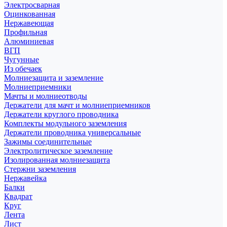
Электросварная
Оцинкованная
Нержавеющая
Профильная
Алюминиевая
ВГП
Чугунные
Из обечаек
Молниезащита и заземление
Молниеприемники
Мачты и молниеотводы
Держатели для мачт и молниеприемников
Держатели круглого проводника
Комплекты модульного заземления
Держатели проводника универсальные
Зажимы соединительные
Электролитическое заземление
Изолированная молниезащита
Стержни заземления
Нержавейка
Балки
Квадрат
Круг
Лента
Лист