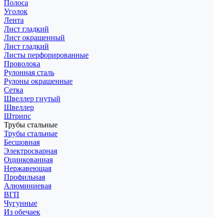
Полоса
Уголок
Лента
Лист гладкий
Лист окрашенный
Лист гладкий
Листы перфорированные
Проволока
Рулонная сталь
Рулоны окрашенные
Сетка
Швеллер гнутый
Швеллер
Штрипс
Трубы стальные
Трубы стальные
Бесшовная
Электросварная
Оцинкованная
Нержавеющая
Профильная
Алюминиевая
ВГП
Чугунные
Из обечаек