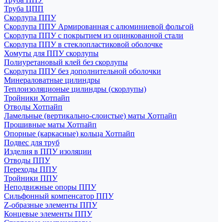
Труба ЦПП
Скорлупа ППУ
Скорлупа ППУ Армированная с алюминиевой фольгой
Скорлупа ППУ с покрытием из оцинкованной стали
Скорлупа ППУ в стеклопластиковой оболочке
Хомуты для ППУ скорлупы
Полиуретановый клей без скорлупы
Скорлупа ППУ без дополнительной оболочки
Минераловатные цилиндры
Теплоизоляционые цилиндры (скорлупы)
Тройники Хотпайп
Отводы Хотпайп
Ламельные (вертикально-слоистые) маты Хотпайп
Прошивные маты Хотпайп
Опорные (каркасные) кольца Хотпайп
Подвес для труб
Изделия в ППУ изоляции
Отводы ППУ
Переходы ППУ
Тройники ППУ
Неподвижные опоры ППУ
Cильфонный компенсатор ППУ
Z-образные элементы ППУ
Концевые элементы ППУ