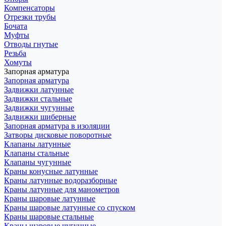
Компенсаторы
Отрезки трубы
Бочата
Муфты
Отводы гнутые
Резьба
Хомуты
Запорная арматура
Запорная арматура
Задвижки латунные
Задвижки стальные
Задвижки чугунные
Задвижки шиберные
Запорная арматура в изоляции
Затворы дисковые поворотные
Клапаны латунные
Клапаны стальные
Клапаны чугунные
Краны конусные латунные
Краны латунные водоразборные
Краны латунные для манометров
Краны шаровые латунные
Краны шаровые латунные со спуском
Краны шаровые стальные
Краны шаровые чугунные