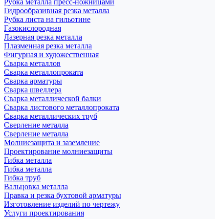
Рубка металла пресс-ножницами
Гидрообразивная резка металла
Рубка листа на гильотине
Газокислородная
Лазерная резка металла
Плазменная резка металла
Фигурная и художественная
Сварка металлов
Сварка металлопроката
Сварка арматуры
Сварка швеллера
Сварка металлической балки
Сварка листового металлопроката
Сварка металлических труб
Сверление металла
Сверление металла
Молниезащита и заземление
Проектирование молниезащиты
Гибка металла
Гибка металла
Гибка труб
Вальцовка металла
Правка и резка бухтовой арматуры
Изготовление изделий по чертежу
Услуги проектирования