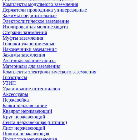
Комплекты модульного заземления
Держатели проводника универсальные
Зажимы соединительные
Электролитическое заземление
Изолированная молниезащита
Стержни заземления
Муфты заземления
Головки удароприемные
Наконечники заземления
Зажимы заземления
Активная молниезащита
Материалы для заземления
Комплекты электролитического заземления
Грозотросы
УЗИП
Уравнивание потенциалов
Аксессуары
Нержавейка
Балки нержавеющие
Квадрат нержавеющий
Круг нержавеющий
Лента нержавеющая (штрипс)
Лист нержавеющий
Полоса нержавеющая
Проволока нержавеющая