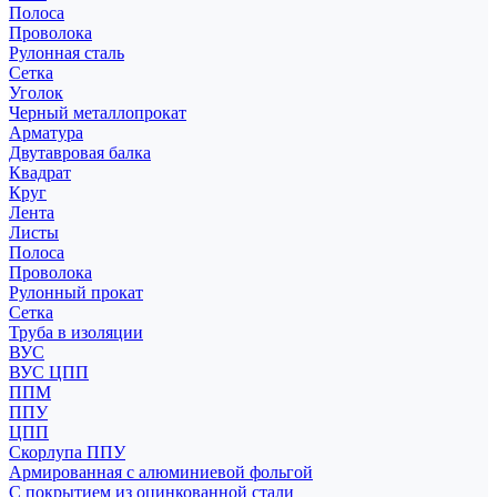
Полоса
Проволока
Рулонная сталь
Сетка
Уголок
Черный металлопрокат
Арматура
Двутавровая балка
Квадрат
Круг
Лента
Листы
Полоса
Проволока
Рулонный прокат
Сетка
Труба в изоляции
ВУС
ВУС ЦПП
ППМ
ППУ
ЦПП
Скорлупа ППУ
Армированная с алюминиевой фольгой
С покрытием из оцинкованной стали