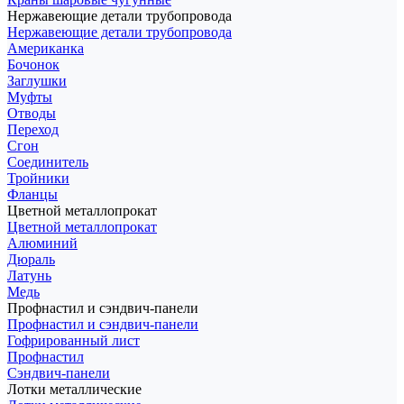
Нержавеющие детали трубопровода
Нержавеющие детали трубопровода
Американка
Бочонок
Заглушки
Муфты
Отводы
Переход
Сгон
Соединитель
Тройники
Фланцы
Цветной металлопрокат
Цветной металлопрокат
Алюминий
Дюраль
Латунь
Медь
Профнастил и сэндвич-панели
Профнастил и сэндвич-панели
Гофрированный лист
Профнастил
Сэндвич-панели
Лотки металлические