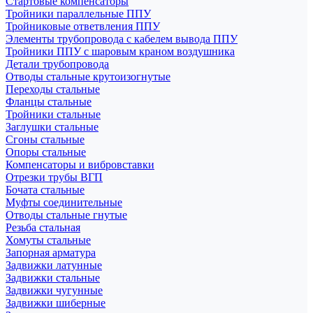
Стартовые компенсаторы
Тройники параллельные ППУ
Тройниковые ответвления ППУ
Элементы трубопровода с кабелем вывода ППУ
Тройники ППУ с шаровым краном воздушника
Детали трубопровода
Отводы стальные крутоизогнутые
Переходы стальные
Фланцы стальные
Тройники стальные
Заглушки стальные
Сгоны стальные
Опоры стальные
Компенсаторы и вибровставки
Отрезки трубы ВГП
Бочата стальные
Муфты соединительные
Отводы стальные гнутые
Резьба стальная
Хомуты стальные
Запорная арматура
Задвижки латунные
Задвижки стальные
Задвижки чугунные
Задвижки шиберные