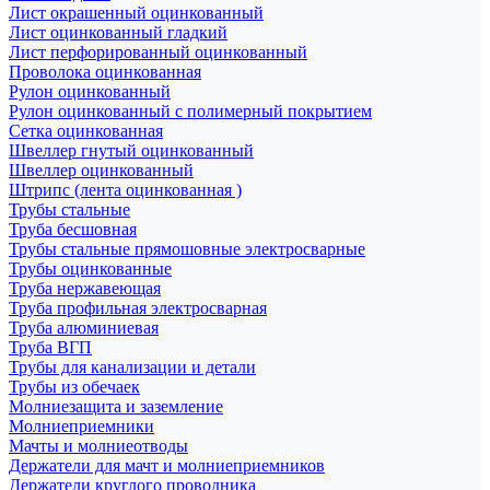
Лист окрашенный оцинкованный
Лист оцинкованный гладкий
Лист перфорированный оцинкованный
Проволока оцинкованная
Рулон оцинкованный
Рулон оцинкованный с полимерный покрытием
Сетка оцинкованная
Швеллер гнутый оцинкованный
Швеллер оцинкованный
Штрипс (лента оцинкованная )
Трубы стальные
Труба бесшовная
Трубы стальные прямошовные электросварные
Трубы оцинкованные
Труба нержавеющая
Труба профильная электросварная
Труба алюминиевая
Труба ВГП
Трубы для канализации и детали
Трубы из обечаек
Молниезащита и заземление
Молниеприемники
Мачты и молниеотводы
Держатели для мачт и молниеприемников
Держатели круглого проводника