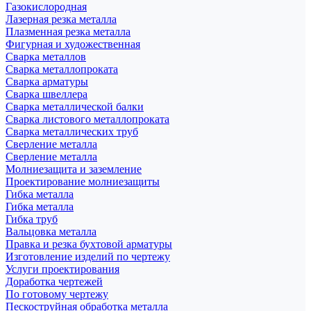
Газокислородная
Лазерная резка металла
Плазменная резка металла
Фигурная и художественная
Сварка металлов
Сварка металлопроката
Сварка арматуры
Сварка швеллера
Сварка металлической балки
Сварка листового металлопроката
Сварка металлических труб
Сверление металла
Сверление металла
Молниезащита и заземление
Проектирование молниезащиты
Гибка металла
Гибка металла
Гибка труб
Вальцовка металла
Правка и резка бухтовой арматуры
Изготовление изделий по чертежу
Услуги проектирования
Доработка чертежей
По готовому чертежу
Пескоструйная обработка металла