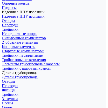
Опорные кольца
Подвесы
Изделия в ППУ изоляции
Изделия в ППУ изоляции
Отводы
Переходы
Тройники
Неподвижные опоры
Cильфонный компенсатор
Z-образные элементы
Концевые элементы
Стартовые компенсаторы
Тройники параллельные
Тройниковые ответвления
Элементы трубопровода с кабелем
Тройники с шаровым краном
Детали трубопровода
Детали трубопровода
Отводы
Переходы
Фланцы
Тройники
Заглушки
Сгоны
Опоры