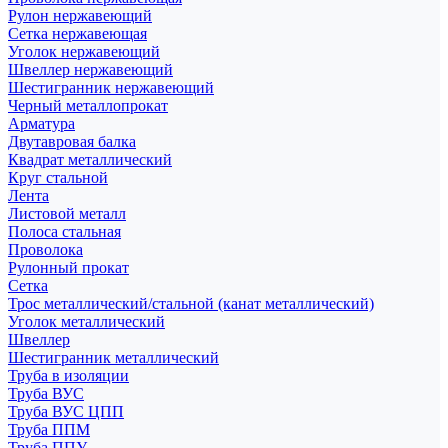
Рулон нержавеющий
Сетка нержавеющая
Уголок нержавеющий
Швеллер нержавеющий
Шестигранник нержавеющий
Черный металлопрокат
Арматура
Двутавровая балка
Квадрат металлический
Круг стальной
Лента
Листовой металл
Полоса стальная
Проволока
Рулонный прокат
Сетка
Трос металлический/стальной (канат металлический)
Уголок металлический
Швеллер
Шестигранник металлический
Труба в изоляции
Труба ВУС
Труба ВУС ЦПП
Труба ППМ
Труба ППУ