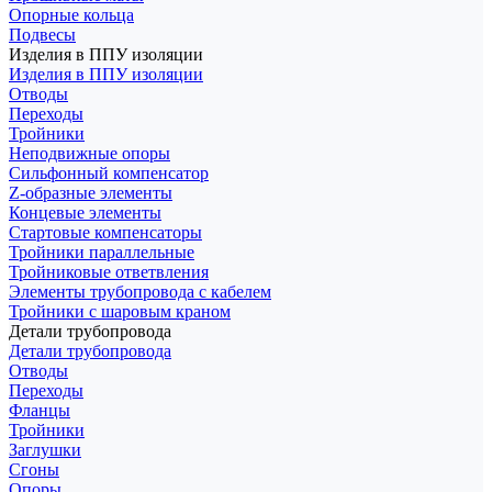
Опорные кольца
Подвесы
Изделия в ППУ изоляции
Изделия в ППУ изоляции
Отводы
Переходы
Тройники
Неподвижные опоры
Cильфонный компенсатор
Z-образные элементы
Концевые элементы
Стартовые компенсаторы
Тройники параллельные
Тройниковые ответвления
Элементы трубопровода с кабелем
Тройники с шаровым краном
Детали трубопровода
Детали трубопровода
Отводы
Переходы
Фланцы
Тройники
Заглушки
Сгоны
Опоры