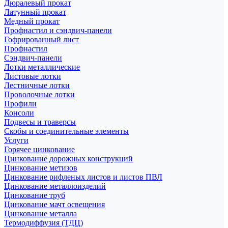
Дюралевый прокат
Латунный прокат
Медный прокат
Профнастил и сэндвич-панели
Гофрированный лист
Профнастил
Сэндвич-панели
Лотки металлические
Листовые лотки
Лестничные лотки
Проволочные лотки
Профили
Консоли
Подвесы и траверсы
Скобы и соединительные элементы
Услуги
Горячее цинкование
Цинкование дорожных конструкций
Цинкование метизов
Цинкование рифленых листов и листов ПВЛ
Цинкование металлоизделий
Цинкование труб
Цинкование мачт освещения
Цинкование металла
Термодиффузия (ТДЦ)