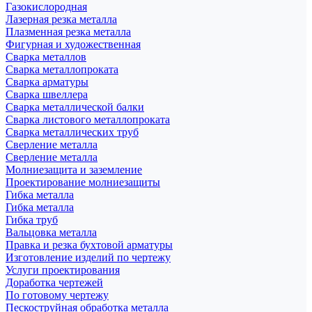
Газокислородная
Лазерная резка металла
Плазменная резка металла
Фигурная и художественная
Сварка металлов
Сварка металлопроката
Сварка арматуры
Сварка швеллера
Сварка металлической балки
Сварка листового металлопроката
Сварка металлических труб
Сверление металла
Сверление металла
Молниезащита и заземление
Проектирование молниезащиты
Гибка металла
Гибка металла
Гибка труб
Вальцовка металла
Правка и резка бухтовой арматуры
Изготовление изделий по чертежу
Услуги проектирования
Доработка чертежей
По готовому чертежу
Пескоструйная обработка металла