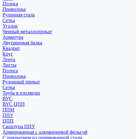
Полоса
Проволока
Рулонная сталь
Сетка
Уголок
Черный металлопрокат
Арматура
Двутавровая балка
Квадрат
Круг
Лента
Листы
Полоса
Проволока
Рулонный прокат
Сетка
Труба в изоляции
ВУС
ВУС ЦПП
ППМ
ППУ
ЦПП
Скорлупа ППУ
Армированная с алюминиевой фольгой
С покрытием из оцинкованной стали