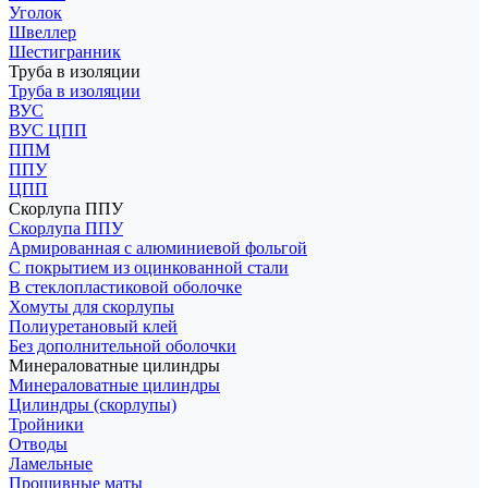
Уголок
Швеллер
Шестигранник
Труба в изоляции
Труба в изоляции
ВУС
ВУС ЦПП
ППМ
ППУ
ЦПП
Скорлупа ППУ
Скорлупа ППУ
Армированная с алюминиевой фольгой
С покрытием из оцинкованной стали
В стеклопластиковой оболочке
Хомуты для скорлупы
Полиуретановый клей
Без дополнительной оболочки
Минераловатные цилиндры
Минераловатные цилиндры
Цилиндры (скорлупы)
Тройники
Отводы
Ламельные
Прошивные маты