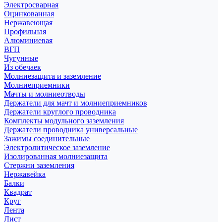
Электросварная
Оцинкованная
Нержавеющая
Профильная
Алюминиевая
ВГП
Чугунные
Из обечаек
Молниезащита и заземление
Молниеприемники
Мачты и молниеотводы
Держатели для мачт и молниеприемников
Держатели круглого проводника
Комплекты модульного заземления
Держатели проводника универсальные
Зажимы соединительные
Электролитическое заземление
Изолированная молниезащита
Стержни заземления
Нержавейка
Балки
Квадрат
Круг
Лента
Лист