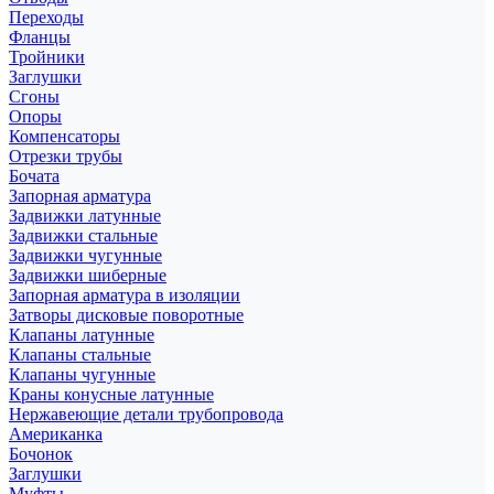
Переходы
Фланцы
Тройники
Заглушки
Сгоны
Опоры
Компенсаторы
Отрезки трубы
Бочата
Запорная арматура
Задвижки латунные
Задвижки стальные
Задвижки чугунные
Задвижки шиберные
Запорная арматура в изоляции
Затворы дисковые поворотные
Клапаны латунные
Клапаны стальные
Клапаны чугунные
Краны конусные латунные
Нержавеющие детали трубопровода
Американка
Бочонок
Заглушки
Муфты