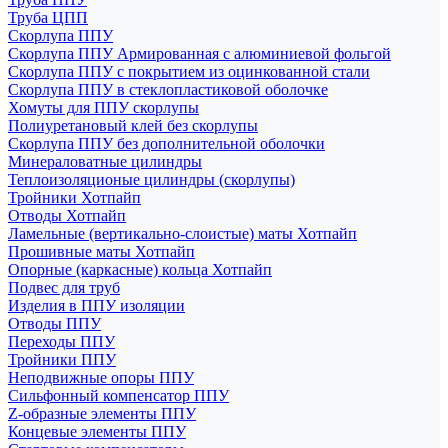
Труба ЦПП
Скорлупа ППУ
Скорлупа ППУ Армированная с алюминиевой фольгой
Скорлупа ППУ с покрытием из оцинкованной стали
Скорлупа ППУ в стеклопластиковой оболочке
Хомуты для ППУ скорлупы
Полиуретановый клей без скорлупы
Скорлупа ППУ без дополнительной оболочки
Минераловатные цилиндры
Теплоизоляционые цилиндры (скорлупы)
Тройники Хотпайп
Отводы Хотпайп
Ламельные (вертикально-слоистые) маты Хотпайп
Прошивные маты Хотпайп
Опорные (каркасные) кольца Хотпайп
Подвес для труб
Изделия в ППУ изоляции
Отводы ППУ
Переходы ППУ
Тройники ППУ
Неподвижные опоры ППУ
Cильфонный компенсатор ППУ
Z-образные элементы ППУ
Концевые элементы ППУ