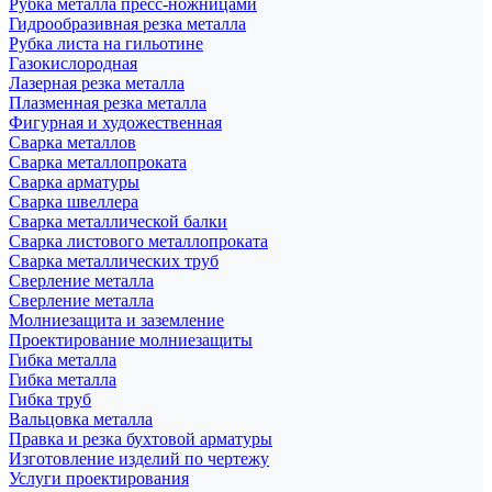
Рубка металла пресс-ножницами
Гидрообразивная резка металла
Рубка листа на гильотине
Газокислородная
Лазерная резка металла
Плазменная резка металла
Фигурная и художественная
Сварка металлов
Сварка металлопроката
Сварка арматуры
Сварка швеллера
Сварка металлической балки
Сварка листового металлопроката
Сварка металлических труб
Сверление металла
Сверление металла
Молниезащита и заземление
Проектирование молниезащиты
Гибка металла
Гибка металла
Гибка труб
Вальцовка металла
Правка и резка бухтовой арматуры
Изготовление изделий по чертежу
Услуги проектирования