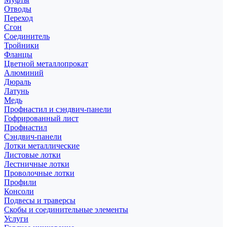
Отводы
Переход
Сгон
Соединитель
Тройники
Фланцы
Цветной металлопрокат
Алюминий
Дюраль
Латунь
Медь
Профнастил и сэндвич-панели
Гофрированный лист
Профнастил
Сэндвич-панели
Лотки металлические
Листовые лотки
Лестничные лотки
Проволочные лотки
Профили
Консоли
Подвесы и траверсы
Скобы и соединительные элементы
Услуги