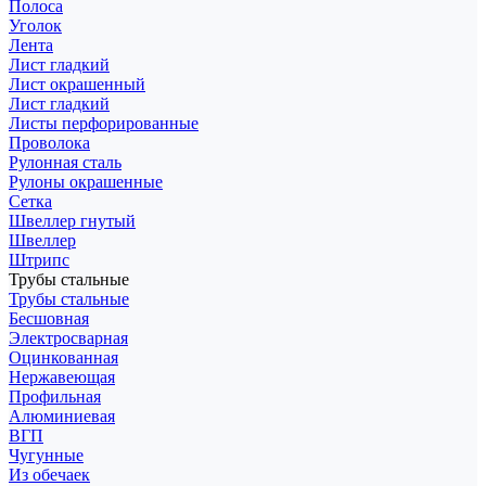
Полоса
Уголок
Лента
Лист гладкий
Лист окрашенный
Лист гладкий
Листы перфорированные
Проволока
Рулонная сталь
Рулоны окрашенные
Сетка
Швеллер гнутый
Швеллер
Штрипс
Трубы стальные
Трубы стальные
Бесшовная
Электросварная
Оцинкованная
Нержавеющая
Профильная
Алюминиевая
ВГП
Чугунные
Из обечаек