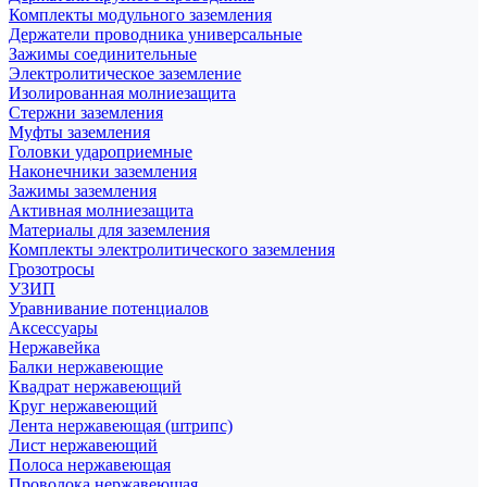
Комплекты модульного заземления
Держатели проводника универсальные
Зажимы соединительные
Электролитическое заземление
Изолированная молниезащита
Стержни заземления
Муфты заземления
Головки удароприемные
Наконечники заземления
Зажимы заземления
Активная молниезащита
Материалы для заземления
Комплекты электролитического заземления
Грозотросы
УЗИП
Уравнивание потенциалов
Аксессуары
Нержавейка
Балки нержавеющие
Квадрат нержавеющий
Круг нержавеющий
Лента нержавеющая (штрипс)
Лист нержавеющий
Полоса нержавеющая
Проволока нержавеющая