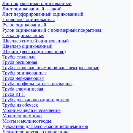
Лист окрашенный оцинкованный
Лист оцинкованный гладкий
Лист перфорированный оцинкованный
Проволока оцинкованная
Рулон оцинкованный
Рулон оцинкованный с полимерный покрытием
Сетка оцинкованная
Швеллер гнутый оцинкованный
Швеллер оцинкованный
Штрипс (лента оцинкованная )
Трубы стальные
Труба бесшовная
Трубы стальные прямошовные электросварные
Трубы оцинкованные
Труба нержавеющая
Труба профильная электросварная
Труба алюминиевая
Труба ВГП
Трубы для канализации и детали
Трубы из обечаек
Молниезащита и заземление
Молниеприемники
Мачты и молниеотводы
Держатели для мачт и молниеприемников
Держатели круглого проводника