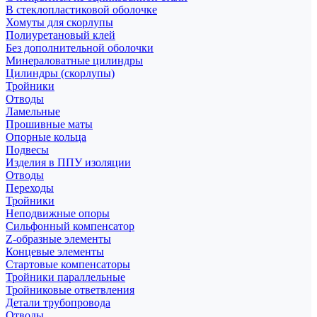
В стеклопластиковой оболочке
Хомуты для скорлупы
Полиуретановый клей
Без дополнительной оболочки
Минераловатные цилиндры
Цилиндры (скорлупы)
Тройники
Отводы
Ламельные
Прошивные маты
Опорные кольца
Подвесы
Изделия в ППУ изоляции
Отводы
Переходы
Тройники
Неподвижные опоры
Cильфонный компенсатор
Z-образные элементы
Концевые элементы
Стартовые компенсаторы
Тройники параллельные
Тройниковые ответвления
Детали трубопровода
Отводы