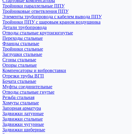
Стартовые компенсаторы
Тройники параллельные ППУ
Тройниковые ответвления ППУ
Элементы трубопровода с кабелем вывода ППУ
Тройники ППУ с шаровым краном воздушника
Детали трубопровода
Отводы стальные крутоизогнутые
Переходы стальные
Фланцы стальные
Тройники стальные
Заглушки стальные
Сгоны стальные
Опоры стальные
Компенсаторы и вибровставки
Отрезки трубы ВГП
Бочата стальные
Муфты соединительные
Отводы стальные гнутые
Резьба стальная
Хомуты стальные
Запорная арматура
Задвижки латунные
Задвижки стальные
Задвижки чугунные
Задвижки шиберные