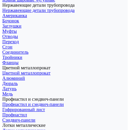
Нержавеющие детали трубопровода
Нержавеющие детали трубопровода
Американка
Бочонок
Заглушки
Муфты
Отводы
Переход
Сгон
Соединитель
Тройники
Фланцы
Цветной металлопрокат
Цветной металлопрокат
Алюминий
Дюраль
Латунь
Медь
Профнастил и сэндвич-панели
Профнастил и сэндвич-панели
Гофрированный лист
Профнастил
Сэндвич-панели
Лотки металлические