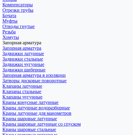
Компенсаторы
Отрезки трубы
Бочата
Муфты
Отводы гнутые
Резьба
Хомуты
Запорная арматура
Запорная арматура
Задвижки латунные
Задвижки стальные
Задвижки чугунные
Задвижки шиберные
Запорная арматура в изоляции
Затворы дисковые поворотные
Клапаны латунные
Клапаны стальные
Клапаны чугунные
Краны конусные латунные
Краны латунные водоразборные
Краны латунные для манометров
Краны шаровые латунные
Краны шаровые латунные со спуском
Краны шаровые стальные
Краны шаровые чугунные