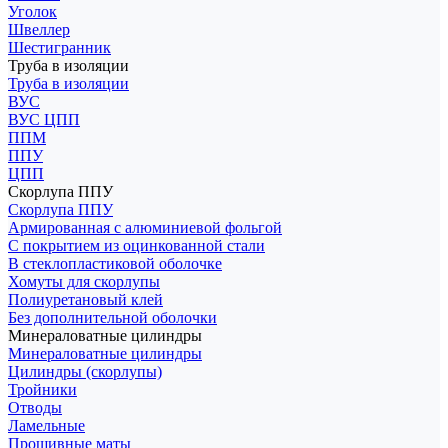
Уголок
Швеллер
Шестигранник
Труба в изоляции
Труба в изоляции
ВУС
ВУС ЦПП
ППМ
ППУ
ЦПП
Скорлупа ППУ
Скорлупа ППУ
Армированная с алюминиевой фольгой
С покрытием из оцинкованной стали
В стеклопластиковой оболочке
Хомуты для скорлупы
Полиуретановый клей
Без дополнительной оболочки
Минераловатные цилиндры
Минераловатные цилиндры
Цилиндры (скорлупы)
Тройники
Отводы
Ламельные
Прошивные маты