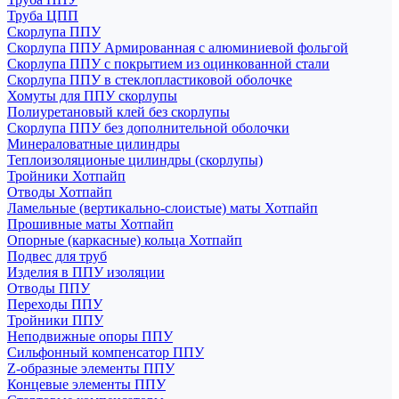
Труба ЦПП
Скорлупа ППУ
Скорлупа ППУ Армированная с алюминиевой фольгой
Скорлупа ППУ с покрытием из оцинкованной стали
Скорлупа ППУ в стеклопластиковой оболочке
Хомуты для ППУ скорлупы
Полиуретановый клей без скорлупы
Скорлупа ППУ без дополнительной оболочки
Минераловатные цилиндры
Теплоизоляционые цилиндры (скорлупы)
Тройники Хотпайп
Отводы Хотпайп
Ламельные (вертикально-слоистые) маты Хотпайп
Прошивные маты Хотпайп
Опорные (каркасные) кольца Хотпайп
Подвес для труб
Изделия в ППУ изоляции
Отводы ППУ
Переходы ППУ
Тройники ППУ
Неподвижные опоры ППУ
Cильфонный компенсатор ППУ
Z-образные элементы ППУ
Концевые элементы ППУ