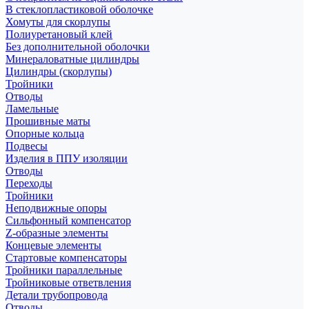
В стеклопластиковой оболочке
Хомуты для скорлупы
Полиуретановый клей
Без дополнительной оболочки
Минераловатные цилиндры
Цилиндры (скорлупы)
Тройники
Отводы
Ламельные
Прошивные маты
Опорные кольца
Подвесы
Изделия в ППУ изоляции
Отводы
Переходы
Тройники
Неподвижные опоры
Cильфонный компенсатор
Z-образные элементы
Концевые элементы
Стартовые компенсаторы
Тройники параллельные
Тройниковые ответвления
Детали трубопровода
Отводы