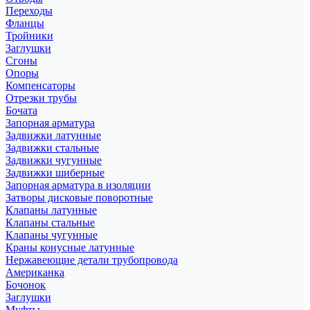
Переходы
Фланцы
Тройники
Заглушки
Сгоны
Опоры
Компенсаторы
Отрезки трубы
Бочата
Запорная арматура
Задвижки латунные
Задвижки стальные
Задвижки чугунные
Задвижки шиберные
Запорная арматура в изоляции
Затворы дисковые поворотные
Клапаны латунные
Клапаны стальные
Клапаны чугунные
Краны конусные латунные
Нержавеющие детали трубопровода
Американка
Бочонок
Заглушки
Муфты