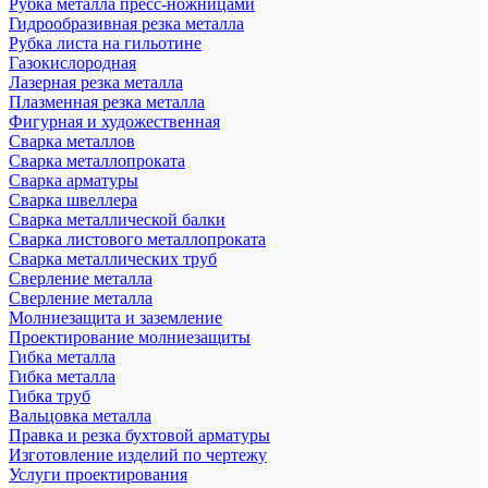
Рубка металла пресс-ножницами
Гидрообразивная резка металла
Рубка листа на гильотине
Газокислородная
Лазерная резка металла
Плазменная резка металла
Фигурная и художественная
Сварка металлов
Сварка металлопроката
Сварка арматуры
Сварка швеллера
Сварка металлической балки
Сварка листового металлопроката
Сварка металлических труб
Сверление металла
Сверление металла
Молниезащита и заземление
Проектирование молниезащиты
Гибка металла
Гибка металла
Гибка труб
Вальцовка металла
Правка и резка бухтовой арматуры
Изготовление изделий по чертежу
Услуги проектирования