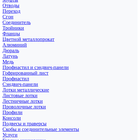
Отводы
Переход
Сгон
Соединитель
Тройники
Фланцы
Цветной металлопрокат
Алюминий
Дюраль
Латунь
Медь
Профнастил и сэндвич-панели
Гофрированный лист
Профнастил
Сэндвич-панели
Лотки металлические
Листовые лотки
Лестничные лотки
Проволочные лотки
Профили
Консоли
Подвесы и траверсы
Скобы и соединительные элементы
Услуги