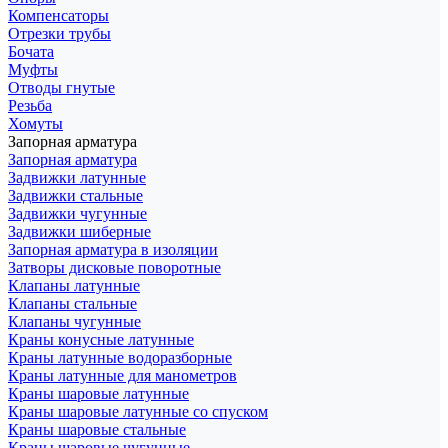
Компенсаторы
Отрезки трубы
Бочата
Муфты
Отводы гнутые
Резьба
Хомуты
Запорная арматура
Запорная арматура
Задвижки латунные
Задвижки стальные
Задвижки чугунные
Задвижки шиберные
Запорная арматура в изоляции
Затворы дисковые поворотные
Клапаны латунные
Клапаны стальные
Клапаны чугунные
Краны конусные латунные
Краны латунные водоразборные
Краны латунные для манометров
Краны шаровые латунные
Краны шаровые латунные со спуском
Краны шаровые стальные
Краны шаровые чугунные