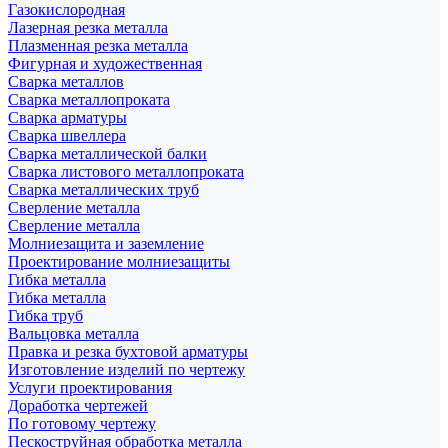
Газокислородная
Лазерная резка металла
Плазменная резка металла
Фигурная и художественная
Сварка металлов
Сварка металлопроката
Сварка арматуры
Сварка швеллера
Сварка металлической балки
Сварка листового металлопроката
Сварка металлических труб
Сверление металла
Сверление металла
Молниезащита и заземление
Проектирование молниезащиты
Гибка металла
Гибка металла
Гибка труб
Вальцовка металла
Правка и резка бухтовой арматуры
Изготовление изделий по чертежу
Услуги проектирования
Доработка чертежей
По готовому чертежу
Пескоструйная обработка металла