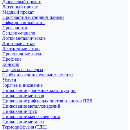
Дюралевый прокат
Латунный прокат
Медный прокат
Профнастил и сэндвич-панели
Гофрированный лист
Профнастил
Сэндвич-панели
Лотки металлические
Листовые лотки
Лестничные лотки
Проволочные лотки
Профили
Консоли
Подвесы и траверсы
Скобы и соединительные элементы
Услуги
Горячее цинкование
Цинкование дорожных конструкций
Цинкование метизов
Цинкование рифленых листов и листов ПВЛ
Цинкование металлоизделий
Цинкование труб
Цинкование мачт освещения
Цинкование металла
Термодиффузия (ТДЦ)