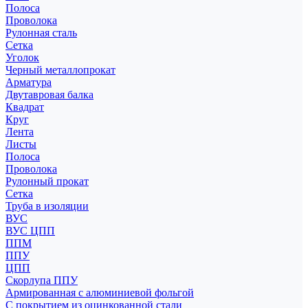
Полоса
Проволока
Рулонная сталь
Сетка
Уголок
Черный металлопрокат
Арматура
Двутавровая балка
Квадрат
Круг
Лента
Листы
Полоса
Проволока
Рулонный прокат
Сетка
Труба в изоляции
ВУС
ВУС ЦПП
ППМ
ППУ
ЦПП
Скорлупа ППУ
Армированная с алюминиевой фольгой
С покрытием из оцинкованной стали