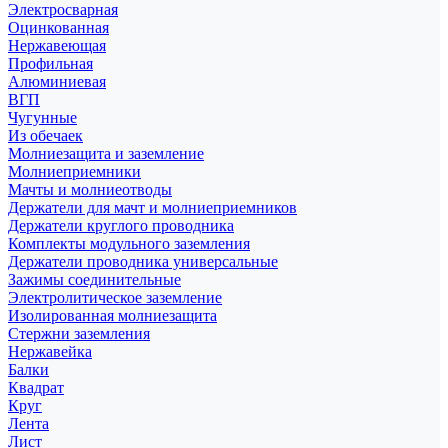
Электросварная
Оцинкованная
Нержавеющая
Профильная
Алюминиевая
ВГП
Чугунные
Из обечаек
Молниезащита и заземление
Молниеприемники
Мачты и молниеотводы
Держатели для мачт и молниеприемников
Держатели круглого проводника
Комплекты модульного заземления
Держатели проводника универсальные
Зажимы соединительные
Электролитическое заземление
Изолированная молниезащита
Стержни заземления
Нержавейка
Балки
Квадрат
Круг
Лента
Лист