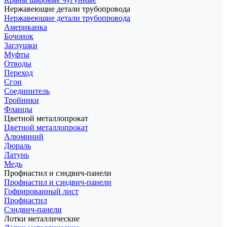
Нержавеющие детали трубопровода
Нержавеющие детали трубопровода
Американка
Бочонок
Заглушки
Муфты
Отводы
Переход
Сгон
Соединитель
Тройники
Фланцы
Цветной металлопрокат
Цветной металлопрокат
Алюминий
Дюраль
Латунь
Медь
Профнастил и сэндвич-панели
Профнастил и сэндвич-панели
Гофрированный лист
Профнастил
Сэндвич-панели
Лотки металлические