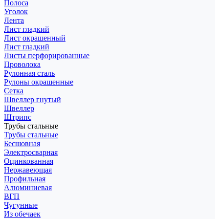
Полоса
Уголок
Лента
Лист гладкий
Лист окрашенный
Лист гладкий
Листы перфорированные
Проволока
Рулонная сталь
Рулоны окрашенные
Сетка
Швеллер гнутый
Швеллер
Штрипс
Трубы стальные
Трубы стальные
Бесшовная
Электросварная
Оцинкованная
Нержавеющая
Профильная
Алюминиевая
ВГП
Чугунные
Из обечаек