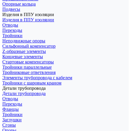
Опорные кольца
Подвесы
Изделия в ППУ изоляции
Изделия в ППУ изоляции
Отводы
Переходы
Тройники
Неподвижные опоры
Cильфонный компенсатор
Z-образные элементы
Концевые элементы
Стартовые компенсаторы
Тройники параллельные
Тройниковые ответвления
Элементы трубопровода с кабелем
Тройники с шаровым краном
Детали трубопровода
Детали трубопровода
Отводы
Переходы
Фланцы
Тройники
Заглушки
Сгоны
Опоры