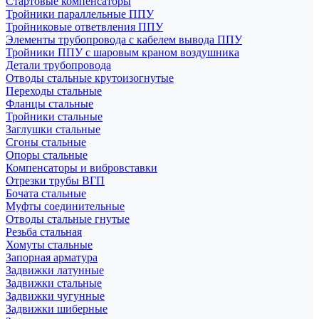
Стартовые компенсаторы
Тройники параллельные ППУ
Тройниковые ответвления ППУ
Элементы трубопровода с кабелем вывода ППУ
Тройники ППУ с шаровым краном воздушника
Детали трубопровода
Отводы стальные крутоизогнутые
Переходы стальные
Фланцы стальные
Тройники стальные
Заглушки стальные
Сгоны стальные
Опоры стальные
Компенсаторы и вибровставки
Отрезки трубы ВГП
Бочата стальные
Муфты соединительные
Отводы стальные гнутые
Резьба стальная
Хомуты стальные
Запорная арматура
Задвижки латунные
Задвижки стальные
Задвижки чугунные
Задвижки шиберные