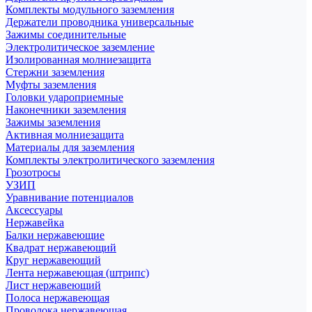
Комплекты модульного заземления
Держатели проводника универсальные
Зажимы соединительные
Электролитическое заземление
Изолированная молниезащита
Стержни заземления
Муфты заземления
Головки удароприемные
Наконечники заземления
Зажимы заземления
Активная молниезащита
Материалы для заземления
Комплекты электролитического заземления
Грозотросы
УЗИП
Уравнивание потенциалов
Аксессуары
Нержавейка
Балки нержавеющие
Квадрат нержавеющий
Круг нержавеющий
Лента нержавеющая (штрипс)
Лист нержавеющий
Полоса нержавеющая
Проволока нержавеющая