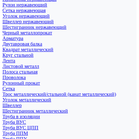
Рулон нержавеющий
Сетка нержавеющая
Уголок нержавеющий
Швеллер нержавеющий
Шестигранник нержавеющий
Черный металлопрокат
Арматура
Двутавровая балка
Квадрат металлический
Круг стальной
Лента
Листовой металл
Полоса стальная
Проволока
Рулонный прокат
Сетка
Трос металлический/стальной (канат металлический)
Уголок металлический
Швеллер
Шестигранник металлический
Труба в изоляции
Труба ВУС
Труба ВУС ЦПП
Труба ППМ
Труба ППУ