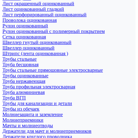
Лист окрашенный оцинкованный
Лист оцинкованный гладкий
Лист перфорированный оцинкованный
Проволока оцинкованная
Рулон оцинкованный
Рулон оцинкованный с полимерный покрытием
Сетка оцинкованная
Швеллер гнутый оцинкованный
Швеллер оцинкованный
Штрипс (лента оцинкованная )
Трубы стальные
Труба бесшовная
Трубы стальные прямошовные электросварные
Трубы оцинкованные
Труба нержавеющая
Труба профильная электросварная
Труба алюминиевая
Труба ВГП
Трубы для канализации и детали
Трубы из обечаек
Молниезащита и заземление
Молниеприемники
Мачты и молниеотводы
Держатели для мачт и молниеприемников
Держатели круглого проводника