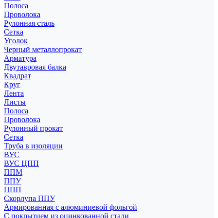
Полоса
Проволока
Рулонная сталь
Сетка
Уголок
Черный металлопрокат
Арматура
Двутавровая балка
Квадрат
Круг
Лента
Листы
Полоса
Проволока
Рулонный прокат
Сетка
Труба в изоляции
ВУС
ВУС ЦПП
ППМ
ППУ
ЦПП
Скорлупа ППУ
Армированная с алюминиевой фольгой
С покрытием из оцинкованной стали