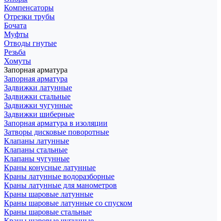
Компенсаторы
Отрезки трубы
Бочата
Муфты
Отводы гнутые
Резьба
Хомуты
Запорная арматура
Запорная арматура
Задвижки латунные
Задвижки стальные
Задвижки чугунные
Задвижки шиберные
Запорная арматура в изоляции
Затворы дисковые поворотные
Клапаны латунные
Клапаны стальные
Клапаны чугунные
Краны конусные латунные
Краны латунные водоразборные
Краны латунные для манометров
Краны шаровые латунные
Краны шаровые латунные со спуском
Краны шаровые стальные
Краны шаровые чугунные