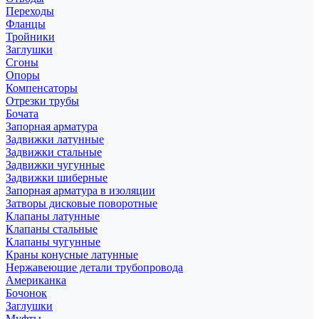
Переходы
Фланцы
Тройники
Заглушки
Сгоны
Опоры
Компенсаторы
Отрезки трубы
Бочата
Запорная арматура
Задвижки латунные
Задвижки стальные
Задвижки чугунные
Задвижки шиберные
Запорная арматура в изоляции
Затворы дисковые поворотные
Клапаны латунные
Клапаны стальные
Клапаны чугунные
Краны конусные латунные
Нержавеющие детали трубопровода
Американка
Бочонок
Заглушки
Муфты