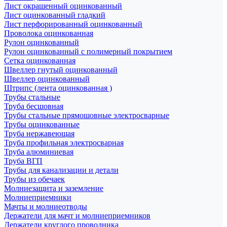
Лист окрашенный оцинкованный
Лист оцинкованный гладкий
Лист перфорированный оцинкованный
Проволока оцинкованная
Рулон оцинкованный
Рулон оцинкованный с полимерный покрытием
Сетка оцинкованная
Швеллер гнутый оцинкованный
Швеллер оцинкованный
Штрипс (лента оцинкованная )
Трубы стальные
Труба бесшовная
Трубы стальные прямошовные электросварные
Трубы оцинкованные
Труба нержавеющая
Труба профильная электросварная
Труба алюминиевая
Труба ВГП
Трубы для канализации и детали
Трубы из обечаек
Молниезащита и заземление
Молниеприемники
Мачты и молниеотводы
Держатели для мачт и молниеприемников
Держатели круглого проводника