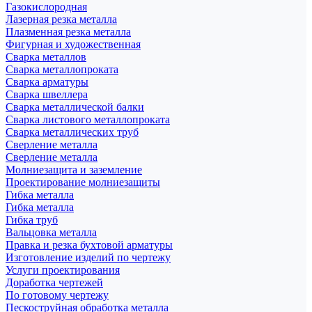
Газокислородная
Лазерная резка металла
Плазменная резка металла
Фигурная и художественная
Сварка металлов
Сварка металлопроката
Сварка арматуры
Сварка швеллера
Сварка металлической балки
Сварка листового металлопроката
Сварка металлических труб
Сверление металла
Сверление металла
Молниезащита и заземление
Проектирование молниезащиты
Гибка металла
Гибка металла
Гибка труб
Вальцовка металла
Правка и резка бухтовой арматуры
Изготовление изделий по чертежу
Услуги проектирования
Доработка чертежей
По готовому чертежу
Пескоструйная обработка металла