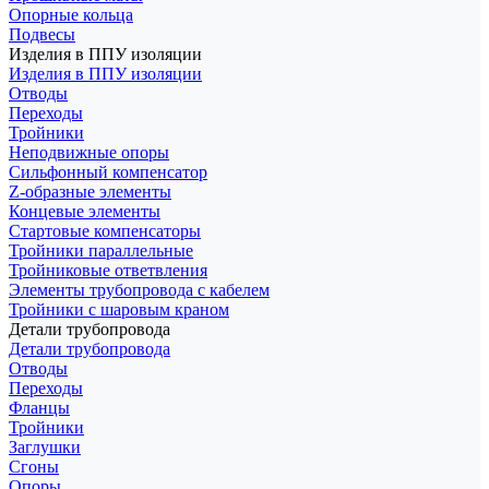
Опорные кольца
Подвесы
Изделия в ППУ изоляции
Изделия в ППУ изоляции
Отводы
Переходы
Тройники
Неподвижные опоры
Cильфонный компенсатор
Z-образные элементы
Концевые элементы
Стартовые компенсаторы
Тройники параллельные
Тройниковые ответвления
Элементы трубопровода с кабелем
Тройники с шаровым краном
Детали трубопровода
Детали трубопровода
Отводы
Переходы
Фланцы
Тройники
Заглушки
Сгоны
Опоры