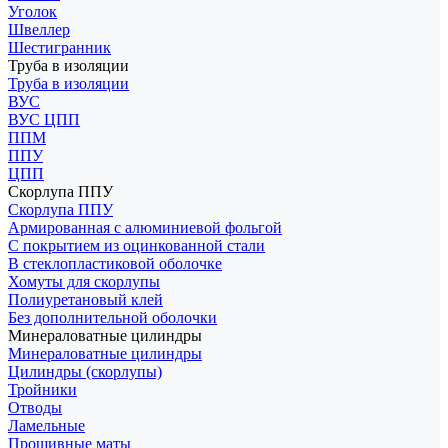
Уголок
Швеллер
Шестигранник
Труба в изоляции
Труба в изоляции
ВУС
ВУС ЦПП
ППМ
ППУ
ЦПП
Скорлупа ППУ
Скорлупа ППУ
Армированная с алюминиевой фольгой
С покрытием из оцинкованной стали
В стеклопластиковой оболочке
Хомуты для скорлупы
Полиуретановый клей
Без дополнительной оболочки
Минераловатные цилиндры
Минераловатные цилиндры
Цилиндры (скорлупы)
Тройники
Отводы
Ламельные
Прошивные маты