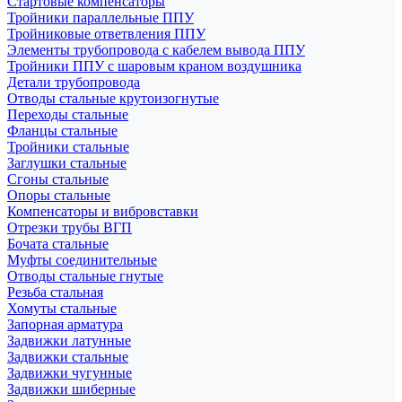
Стартовые компенсаторы
Тройники параллельные ППУ
Тройниковые ответвления ППУ
Элементы трубопровода с кабелем вывода ППУ
Тройники ППУ с шаровым краном воздушника
Детали трубопровода
Отводы стальные крутоизогнутые
Переходы стальные
Фланцы стальные
Тройники стальные
Заглушки стальные
Сгоны стальные
Опоры стальные
Компенсаторы и вибровставки
Отрезки трубы ВГП
Бочата стальные
Муфты соединительные
Отводы стальные гнутые
Резьба стальная
Хомуты стальные
Запорная арматура
Задвижки латунные
Задвижки стальные
Задвижки чугунные
Задвижки шиберные