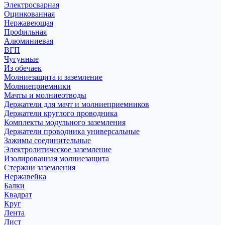
Электросварная
Оцинкованная
Нержавеющая
Профильная
Алюминиевая
ВГП
Чугунные
Из обечаек
Молниезащита и заземление
Молниеприемники
Мачты и молниеотводы
Держатели для мачт и молниеприемников
Держатели круглого проводника
Комплекты модульного заземления
Держатели проводника универсальные
Зажимы соединительные
Электролитическое заземление
Изолированная молниезащита
Стержни заземления
Нержавейка
Балки
Квадрат
Круг
Лента
Лист