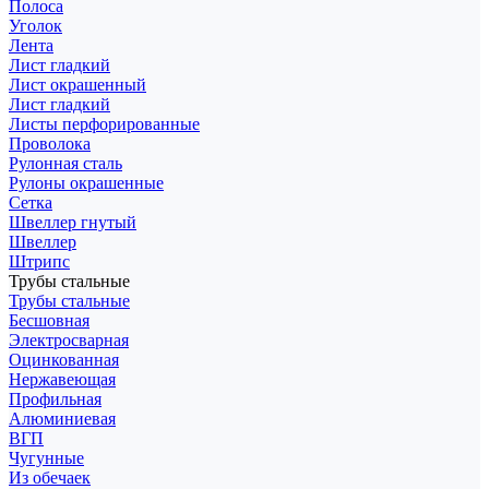
Полоса
Уголок
Лента
Лист гладкий
Лист окрашенный
Лист гладкий
Листы перфорированные
Проволока
Рулонная сталь
Рулоны окрашенные
Сетка
Швеллер гнутый
Швеллер
Штрипс
Трубы стальные
Трубы стальные
Бесшовная
Электросварная
Оцинкованная
Нержавеющая
Профильная
Алюминиевая
ВГП
Чугунные
Из обечаек