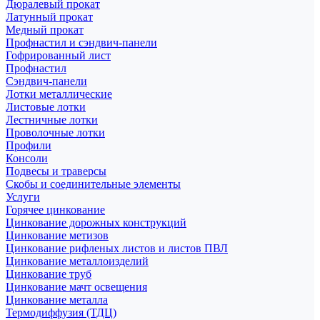
Дюралевый прокат
Латунный прокат
Медный прокат
Профнастил и сэндвич-панели
Гофрированный лист
Профнастил
Сэндвич-панели
Лотки металлические
Листовые лотки
Лестничные лотки
Проволочные лотки
Профили
Консоли
Подвесы и траверсы
Скобы и соединительные элементы
Услуги
Горячее цинкование
Цинкование дорожных конструкций
Цинкование метизов
Цинкование рифленых листов и листов ПВЛ
Цинкование металлоизделий
Цинкование труб
Цинкование мачт освещения
Цинкование металла
Термодиффузия (ТДЦ)