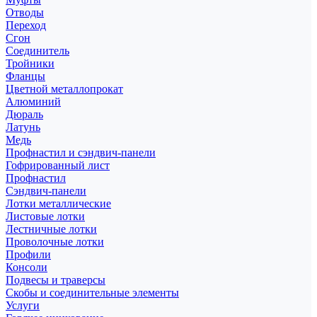
Отводы
Переход
Сгон
Соединитель
Тройники
Фланцы
Цветной металлопрокат
Алюминий
Дюраль
Латунь
Медь
Профнастил и сэндвич-панели
Гофрированный лист
Профнастил
Сэндвич-панели
Лотки металлические
Листовые лотки
Лестничные лотки
Проволочные лотки
Профили
Консоли
Подвесы и траверсы
Скобы и соединительные элементы
Услуги