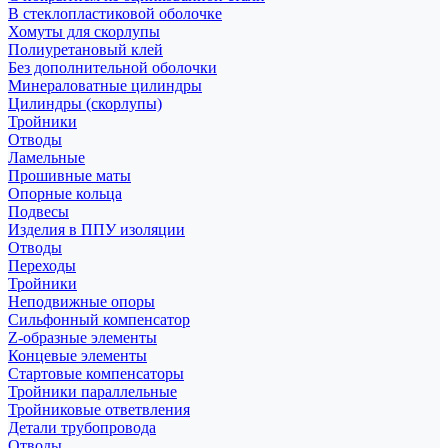
В стеклопластиковой оболочке
Хомуты для скорлупы
Полиуретановый клей
Без дополнительной оболочки
Минераловатные цилиндры
Цилиндры (скорлупы)
Тройники
Отводы
Ламельные
Прошивные маты
Опорные кольца
Подвесы
Изделия в ППУ изоляции
Отводы
Переходы
Тройники
Неподвижные опоры
Cильфонный компенсатор
Z-образные элементы
Концевые элементы
Стартовые компенсаторы
Тройники параллельные
Тройниковые ответвления
Детали трубопровода
Отводы