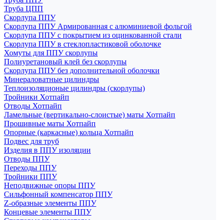
Труба ЦПП
Скорлупа ППУ
Скорлупа ППУ Армированная с алюминиевой фольгой
Скорлупа ППУ с покрытием из оцинкованной стали
Скорлупа ППУ в стеклопластиковой оболочке
Хомуты для ППУ скорлупы
Полиуретановый клей без скорлупы
Скорлупа ППУ без дополнительной оболочки
Минераловатные цилиндры
Теплоизоляционые цилиндры (скорлупы)
Тройники Хотпайп
Отводы Хотпайп
Ламельные (вертикально-слоистые) маты Хотпайп
Прошивные маты Хотпайп
Опорные (каркасные) кольца Хотпайп
Подвес для труб
Изделия в ППУ изоляции
Отводы ППУ
Переходы ППУ
Тройники ППУ
Неподвижные опоры ППУ
Cильфонный компенсатор ППУ
Z-образные элементы ППУ
Концевые элементы ППУ