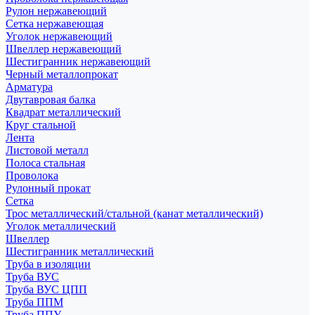
Рулон нержавеющий
Сетка нержавеющая
Уголок нержавеющий
Швеллер нержавеющий
Шестигранник нержавеющий
Черный металлопрокат
Арматура
Двутавровая балка
Квадрат металлический
Круг стальной
Лента
Листовой металл
Полоса стальная
Проволока
Рулонный прокат
Сетка
Трос металлический/стальной (канат металлический)
Уголок металлический
Швеллер
Шестигранник металлический
Труба в изоляции
Труба ВУС
Труба ВУС ЦПП
Труба ППМ
Труба ППУ