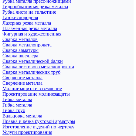
Рубка металла пресс-ножницами
Гидрообразивная резка металла
Рубка листа на гильотине
Газокислородная
Лазерная резка металла
Плазменная резка металла
Фигурная и художественная
Сварка металлов
Сварка металлопроката
Сварка арматуры
Сварка швеллера
Сварка металлической балки
Сварка листового металлопроката
Сварка металлических труб
Сверление металла
Сверление металла
Молниезащита и заземление
Проектирование молниезащиты
Гибка металла
Гибка металла
Гибка труб
Вальцовка металла
Правка и резка бухтовой арматуры
Изготовление изделий по чертежу
Услуги проектирования