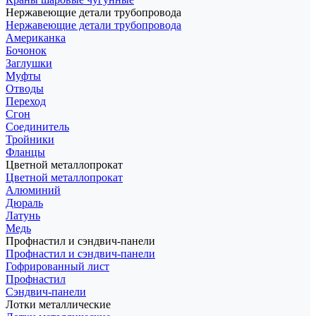
Нержавеющие детали трубопровода
Нержавеющие детали трубопровода
Американка
Бочонок
Заглушки
Муфты
Отводы
Переход
Сгон
Соединитель
Тройники
Фланцы
Цветной металлопрокат
Цветной металлопрокат
Алюминий
Дюраль
Латунь
Медь
Профнастил и сэндвич-панели
Профнастил и сэндвич-панели
Гофрированный лист
Профнастил
Сэндвич-панели
Лотки металлические