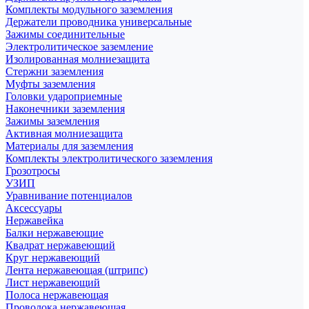
Комплекты модульного заземления
Держатели проводника универсальные
Зажимы соединительные
Электролитическое заземление
Изолированная молниезащита
Стержни заземления
Муфты заземления
Головки удароприемные
Наконечники заземления
Зажимы заземления
Активная молниезащита
Материалы для заземления
Комплекты электролитического заземления
Грозотросы
УЗИП
Уравнивание потенциалов
Аксессуары
Нержавейка
Балки нержавеющие
Квадрат нержавеющий
Круг нержавеющий
Лента нержавеющая (штрипс)
Лист нержавеющий
Полоса нержавеющая
Проволока нержавеющая