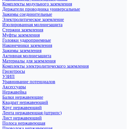
Комплекты модульного заземления
Держатели проводника универсальные
Зажимы соединительные
Электролитическое заземление
Изолированная молниезащита
Стержни заземления
Муфты заземления
Головки удароприемные
Наконечники заземления
Зажимы заземления
Активная молниезащита
Материалы для заземления
Комплекты электролитического заземления
Грозотросы
УЗИП
Уравнивание потенциалов
Аксессуары
Нержавейка
Балки нержавеющие
Квадрат нержавеющий
Круг нержавеющий
Лента нержавеющая (штрипс)
Лист нержавеющий
Полоса нержавеющая
Проволока нержавеющая