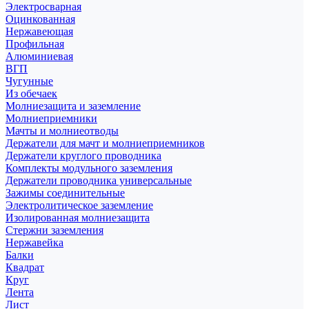
Электросварная
Оцинкованная
Нержавеющая
Профильная
Алюминиевая
ВГП
Чугунные
Из обечаек
Молниезащита и заземление
Молниеприемники
Мачты и молниеотводы
Держатели для мачт и молниеприемников
Держатели круглого проводника
Комплекты модульного заземления
Держатели проводника универсальные
Зажимы соединительные
Электролитическое заземление
Изолированная молниезащита
Стержни заземления
Нержавейка
Балки
Квадрат
Круг
Лента
Лист