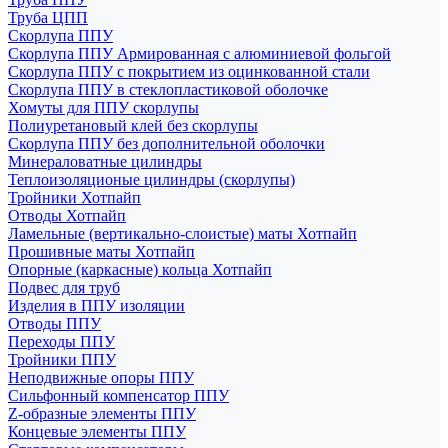
Труба ЦПП
Скорлупа ППУ
Скорлупа ППУ Армированная с алюминиевой фольгой
Скорлупа ППУ с покрытием из оцинкованной стали
Скорлупа ППУ в стеклопластиковой оболочке
Хомуты для ППУ скорлупы
Полиуретановый клей без скорлупы
Скорлупа ППУ без дополнительной оболочки
Минераловатные цилиндры
Теплоизоляционые цилиндры (скорлупы)
Тройники Хотпайп
Отводы Хотпайп
Ламельные (вертикально-слоистые) маты Хотпайп
Прошивные маты Хотпайп
Опорные (каркасные) кольца Хотпайп
Подвес для труб
Изделия в ППУ изоляции
Отводы ППУ
Переходы ППУ
Тройники ППУ
Неподвижные опоры ППУ
Cильфонный компенсатор ППУ
Z-образные элементы ППУ
Концевые элементы ППУ