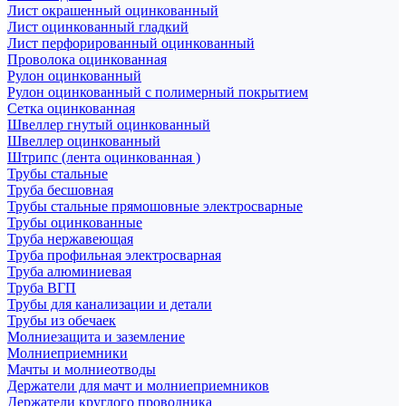
Лист окрашенный оцинкованный
Лист оцинкованный гладкий
Лист перфорированный оцинкованный
Проволока оцинкованная
Рулон оцинкованный
Рулон оцинкованный с полимерный покрытием
Сетка оцинкованная
Швеллер гнутый оцинкованный
Швеллер оцинкованный
Штрипс (лента оцинкованная )
Трубы стальные
Труба бесшовная
Трубы стальные прямошовные электросварные
Трубы оцинкованные
Труба нержавеющая
Труба профильная электросварная
Труба алюминиевая
Труба ВГП
Трубы для канализации и детали
Трубы из обечаек
Молниезащита и заземление
Молниеприемники
Мачты и молниеотводы
Держатели для мачт и молниеприемников
Держатели круглого проводника