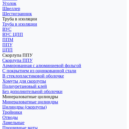
Уголок
Швеллер
Шестигранник
Труба в изоляции
Труба в изоляции
ВУС
ВУС ЦПП
ППМ
ППУ
ЦПП
Скорлупа ППУ
Скорлупа ППУ
Армированная с алюминиевой фольгой
С покрытием из оцинкованной стали
В стеклопластиковой оболочке
Хомуты для скорлупы
Полиуретановый клей
Без дополнительной оболочки
Минераловатные цилиндры
Минераловатные цилиндры
Цилиндры (скорлупы)
Тройники
Отводы
Ламельные
Прошивные маты