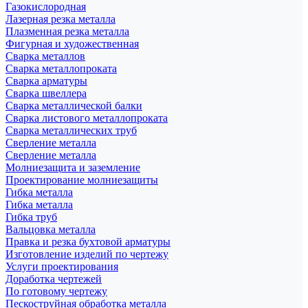
Газокислородная
Лазерная резка металла
Плазменная резка металла
Фигурная и художественная
Сварка металлов
Сварка металлопроката
Сварка арматуры
Сварка швеллера
Сварка металлической балки
Сварка листового металлопроката
Сварка металлических труб
Сверление металла
Сверление металла
Молниезащита и заземление
Проектирование молниезащиты
Гибка металла
Гибка металла
Гибка труб
Вальцовка металла
Правка и резка бухтовой арматуры
Изготовление изделий по чертежу
Услуги проектирования
Доработка чертежей
По готовому чертежу
Пескоструйная обработка металла