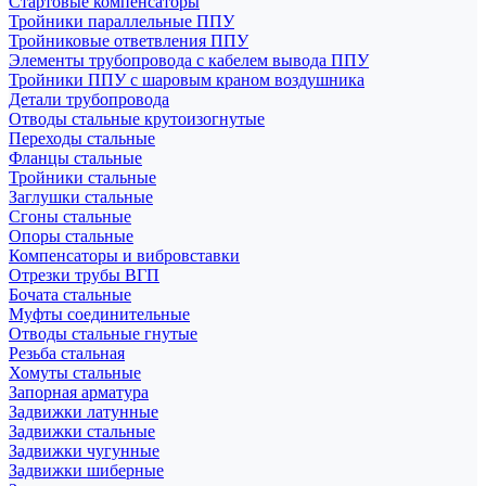
Стартовые компенсаторы
Тройники параллельные ППУ
Тройниковые ответвления ППУ
Элементы трубопровода с кабелем вывода ППУ
Тройники ППУ с шаровым краном воздушника
Детали трубопровода
Отводы стальные крутоизогнутые
Переходы стальные
Фланцы стальные
Тройники стальные
Заглушки стальные
Сгоны стальные
Опоры стальные
Компенсаторы и вибровставки
Отрезки трубы ВГП
Бочата стальные
Муфты соединительные
Отводы стальные гнутые
Резьба стальная
Хомуты стальные
Запорная арматура
Задвижки латунные
Задвижки стальные
Задвижки чугунные
Задвижки шиберные