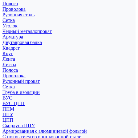
Полоса
Проволока
Рулонная сталь
Сетка
Уголок
Черный металлопрокат
Арматура
Двутавровая балка
Квадрат
Круг
Лента
Листы
Полоса
Проволока
Рулонный прокат
Сетка
Труба в изоляции
ВУС
ВУС ЦПП
ППМ
ППУ
ЦПП
Скорлупа ППУ
Армированная с алюминиевой фольгой
С покрытием из оцинкованной стали