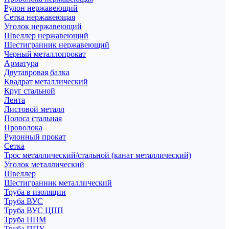
Рулон нержавеющий
Сетка нержавеющая
Уголок нержавеющий
Швеллер нержавеющий
Шестигранник нержавеющий
Черный металлопрокат
Арматура
Двутавровая балка
Квадрат металлический
Круг стальной
Лента
Листовой металл
Полоса стальная
Проволока
Рулонный прокат
Сетка
Трос металлический/стальной (канат металлический)
Уголок металлический
Швеллер
Шестигранник металлический
Труба в изоляции
Труба ВУС
Труба ВУС ЦПП
Труба ППМ
Труба ППУ