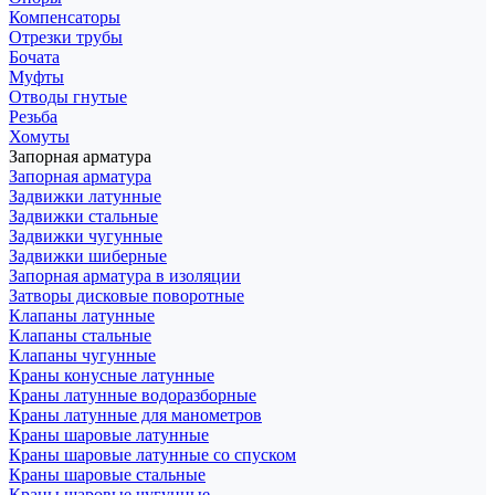
Компенсаторы
Отрезки трубы
Бочата
Муфты
Отводы гнутые
Резьба
Хомуты
Запорная арматура
Запорная арматура
Задвижки латунные
Задвижки стальные
Задвижки чугунные
Задвижки шиберные
Запорная арматура в изоляции
Затворы дисковые поворотные
Клапаны латунные
Клапаны стальные
Клапаны чугунные
Краны конусные латунные
Краны латунные водоразборные
Краны латунные для манометров
Краны шаровые латунные
Краны шаровые латунные со спуском
Краны шаровые стальные
Краны шаровые чугунные