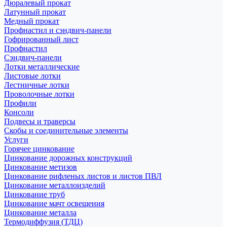
Дюралевый прокат
Латунный прокат
Медный прокат
Профнастил и сэндвич-панели
Гофрированный лист
Профнастил
Сэндвич-панели
Лотки металлические
Листовые лотки
Лестничные лотки
Проволочные лотки
Профили
Консоли
Подвесы и траверсы
Скобы и соединительные элементы
Услуги
Горячее цинкование
Цинкование дорожных конструкций
Цинкование метизов
Цинкование рифленых листов и листов ПВЛ
Цинкование металлоизделий
Цинкование труб
Цинкование мачт освещения
Цинкование металла
Термодиффузия (ТДЦ)