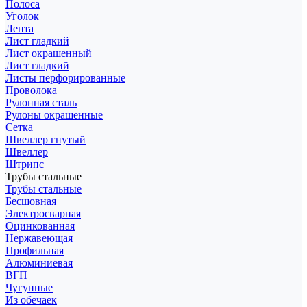
Полоса
Уголок
Лента
Лист гладкий
Лист окрашенный
Лист гладкий
Листы перфорированные
Проволока
Рулонная сталь
Рулоны окрашенные
Сетка
Швеллер гнутый
Швеллер
Штрипс
Трубы стальные
Трубы стальные
Бесшовная
Электросварная
Оцинкованная
Нержавеющая
Профильная
Алюминиевая
ВГП
Чугунные
Из обечаек