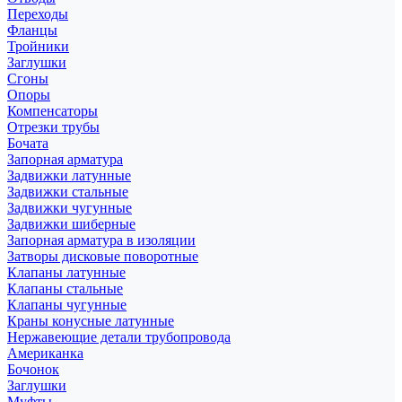
Переходы
Фланцы
Тройники
Заглушки
Сгоны
Опоры
Компенсаторы
Отрезки трубы
Бочата
Запорная арматура
Задвижки латунные
Задвижки стальные
Задвижки чугунные
Задвижки шиберные
Запорная арматура в изоляции
Затворы дисковые поворотные
Клапаны латунные
Клапаны стальные
Клапаны чугунные
Краны конусные латунные
Нержавеющие детали трубопровода
Американка
Бочонок
Заглушки
Муфты