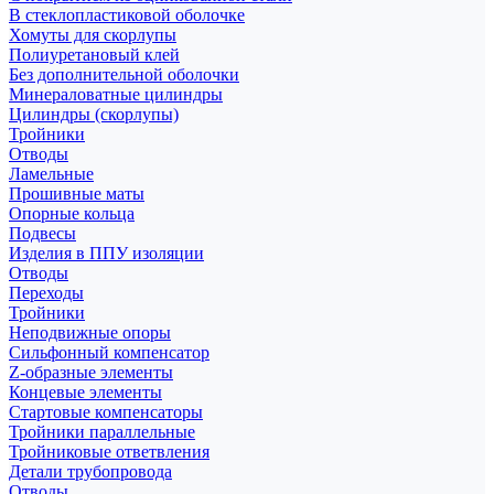
В стеклопластиковой оболочке
Хомуты для скорлупы
Полиуретановый клей
Без дополнительной оболочки
Минераловатные цилиндры
Цилиндры (скорлупы)
Тройники
Отводы
Ламельные
Прошивные маты
Опорные кольца
Подвесы
Изделия в ППУ изоляции
Отводы
Переходы
Тройники
Неподвижные опоры
Cильфонный компенсатор
Z-образные элементы
Концевые элементы
Стартовые компенсаторы
Тройники параллельные
Тройниковые ответвления
Детали трубопровода
Отводы