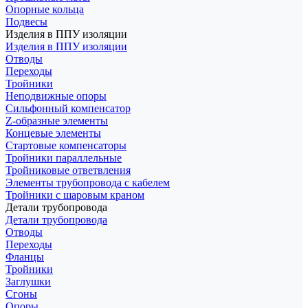
Опорные кольца
Подвесы
Изделия в ППУ изоляции
Изделия в ППУ изоляции
Отводы
Переходы
Тройники
Неподвижные опоры
Cильфонный компенсатор
Z-образные элементы
Концевые элементы
Стартовые компенсаторы
Тройники параллельные
Тройниковые ответвления
Элементы трубопровода с кабелем
Тройники с шаровым краном
Детали трубопровода
Детали трубопровода
Отводы
Переходы
Фланцы
Тройники
Заглушки
Сгоны
Опоры