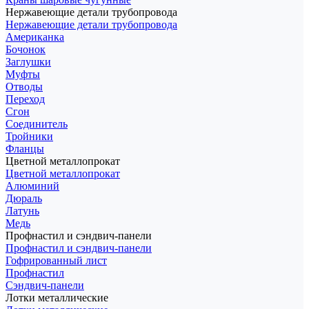
Нержавеющие детали трубопровода
Нержавеющие детали трубопровода
Американка
Бочонок
Заглушки
Муфты
Отводы
Переход
Сгон
Соединитель
Тройники
Фланцы
Цветной металлопрокат
Цветной металлопрокат
Алюминий
Дюраль
Латунь
Медь
Профнастил и сэндвич-панели
Профнастил и сэндвич-панели
Гофрированный лист
Профнастил
Сэндвич-панели
Лотки металлические