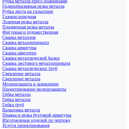
Рубка металла пресс-ножницами
Гидрообразивная резка металла
Рубка листа на гильотине
Газокислородная
Лазерная резка металла
Плазменная резка металла
Фигурная и художественная
Сварка металлов
Сварка металлопроката
Сварка арматуры
Сварка швеллера
Сварка металлической балки
Сварка листового металлопроката
Сварка металлических труб
Сверление металла
Сверление металла
Молниезащита и заземление
Проектирование молниезащиты
Гибка металла
Гибка металла
Гибка труб
Вальцовка металла
Правка и резка бухтовой арматуры
Изготовление изделий по чертежу
Услуги проектирования