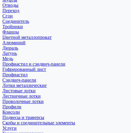
Отводы
Переход
Сгон
Соединитель
Тройники
Фланцы
Цветной металлопрокат
Алюминий
Дюраль
Латунь
Медь
Профнастил и сэндвич-панели
Гофрированный лист
Профнастил
Сэндвич-панели
Лотки металлические
Листовые лотки
Лестничные лотки
Проволочные лотки
Профили
Консоли
Подвесы и траверсы
Скобы и соединительные элементы
Услуги