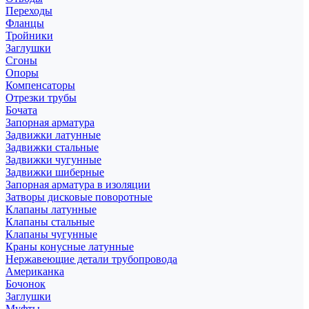
Переходы
Фланцы
Тройники
Заглушки
Сгоны
Опоры
Компенсаторы
Отрезки трубы
Бочата
Запорная арматура
Задвижки латунные
Задвижки стальные
Задвижки чугунные
Задвижки шиберные
Запорная арматура в изоляции
Затворы дисковые поворотные
Клапаны латунные
Клапаны стальные
Клапаны чугунные
Краны конусные латунные
Нержавеющие детали трубопровода
Американка
Бочонок
Заглушки
Муфты