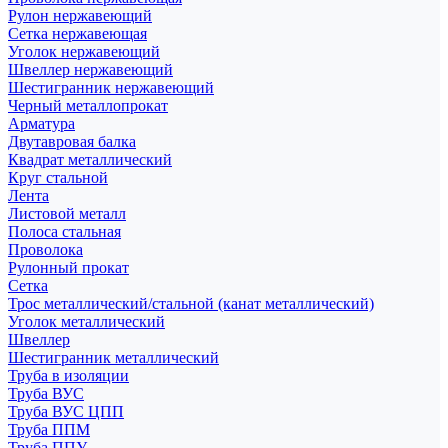
Рулон нержавеющий
Сетка нержавеющая
Уголок нержавеющий
Швеллер нержавеющий
Шестигранник нержавеющий
Черный металлопрокат
Арматура
Двутавровая балка
Квадрат металлический
Круг стальной
Лента
Листовой металл
Полоса стальная
Проволока
Рулонный прокат
Сетка
Трос металлический/стальной (канат металлический)
Уголок металлический
Швеллер
Шестигранник металлический
Труба в изоляции
Труба ВУС
Труба ВУС ЦПП
Труба ППМ
Труба ППУ