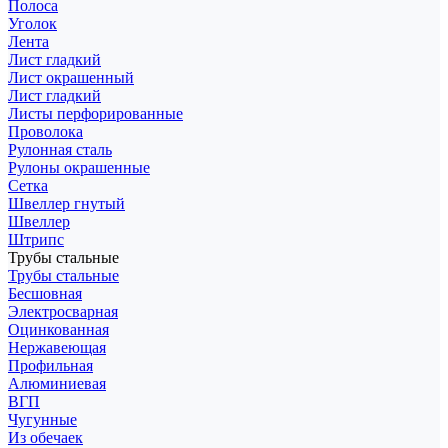
Полоса
Уголок
Лента
Лист гладкий
Лист окрашенный
Лист гладкий
Листы перфорированные
Проволока
Рулонная сталь
Рулоны окрашенные
Сетка
Швеллер гнутый
Швеллер
Штрипс
Трубы стальные
Трубы стальные
Бесшовная
Электросварная
Оцинкованная
Нержавеющая
Профильная
Алюминиевая
ВГП
Чугунные
Из обечаек