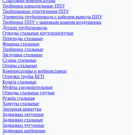
Стартовые компенсаторы
Тройники параллельные ППУ
Тройниковые ответвления ППУ
Элементы трубопровода с кабелем вывода ППУ
Тройники ППУ с шаровым краном воздушника
Детали трубопровода
Отводы стальные крутоизогнутые
Переходы стальные
Фланцы стальные
Тройники стальные
Заглушки стальные
Сгоны стальные
Опоры стальные
Компенсаторы и вибровставки
Отрезки трубы ВГП
Бочата стальные
Муфты соединительные
Отводы стальные гнутые
Резьба стальная
Хомуты стальные
Запорная арматура
Задвижки латунные
Задвижки стальные
Задвижки чугунные
Задвижки шиберные