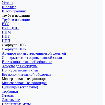
Уголок
Швеллер
Шестигранник
Труба в изоляции
Труба в изоляции
ВУС
ВУС ЦПП
ППМ
ППУ
ЦПП
Скорлупа ППУ
Скорлупа ППУ
Армированная с алюминиевой фольгой
С покрытием из оцинкованной стали
В стеклопластиковой оболочке
Хомуты для скорлупы
Полиуретановый клей
Без дополнительной оболочки
Минераловатные цилиндры
Минераловатные цилиндры
Цилиндры (скорлупы)
Тройники
Отводы
Ламельные
Прошивные маты