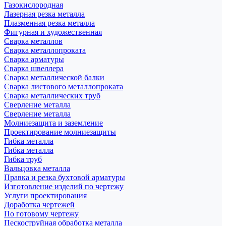
Газокислородная
Лазерная резка металла
Плазменная резка металла
Фигурная и художественная
Сварка металлов
Сварка металлопроката
Сварка арматуры
Сварка швеллера
Сварка металлической балки
Сварка листового металлопроката
Сварка металлических труб
Сверление металла
Сверление металла
Молниезащита и заземление
Проектирование молниезащиты
Гибка металла
Гибка металла
Гибка труб
Вальцовка металла
Правка и резка бухтовой арматуры
Изготовление изделий по чертежу
Услуги проектирования
Доработка чертежей
По готовому чертежу
Пескоструйная обработка металла