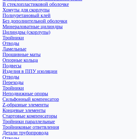
В стеклопластиковой оболочке
Хомуты для скорлупы
Полиуретановый клей
Без дополнительной оболочки
Минераловатные цилиндры
Цилиндры (скорлупы)
Тройники
Отводы
Ламельные
Прошивные маты
Опорные кольца
Подвесы
Изделия в ППУ изоляции
Отводы
Переходы
Тройники
Неподвижные опоры
Cильфонный компенсатор
Z-образные элементы
Концевые элементы
Стартовые компенсаторы
Тройники параллельные
Тройниковые ответвления
Детали трубопровода
Отводы