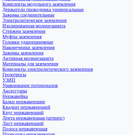
Комплекты модульного заземления
Держатели проводника универсальные
Зажимы соединительные
Электролитическое заземление
Изолированная молниезащита
Стержни заземления
Муфты заземления
Головки удароприемные
Наконечники заземления
Зажимы заземления
Активная молниезащита
Материалы для заземления
Комплекты электролитического заземления
Грозотросы
УЗИП
Уравнивание потенциалов
Аксессуары
Нержавейка
Балки нержавеющие
Квадрат нержавеющий
Круг нержавеющий
Лента нержавеющая (штрипс)
Лист нержавеющий
Полоса нержавеющая
Проволока нержавеющая