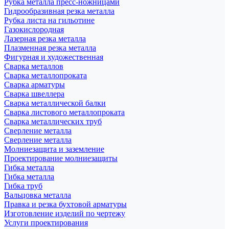
Рубка металла пресс-ножницами
Гидрообразивная резка металла
Рубка листа на гильотине
Газокислородная
Лазерная резка металла
Плазменная резка металла
Фигурная и художественная
Сварка металлов
Сварка металлопроката
Сварка арматуры
Сварка швеллера
Сварка металлической балки
Сварка листового металлопроката
Сварка металлических труб
Сверление металла
Сверление металла
Молниезащита и заземление
Проектирование молниезащиты
Гибка металла
Гибка металла
Гибка труб
Вальцовка металла
Правка и резка бухтовой арматуры
Изготовление изделий по чертежу
Услуги проектирования