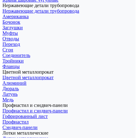
Нержавеющие детали трубопровода
Нержавеющие детали трубопровода
Американка
Бочонок
Заглушки
Муфты
Отводы
Переход
Сгон
Соединитель
Тройники
Фланцы
Цветной металлопрокат
Цветной металлопрокат
Алюминий
Дюраль
Латунь
Медь
Профнастил и сэндвич-панели
Профнастил и сэндвич-панели
Гофрированный лист
Профнастил
Сэндвич-панели
Лотки металлические