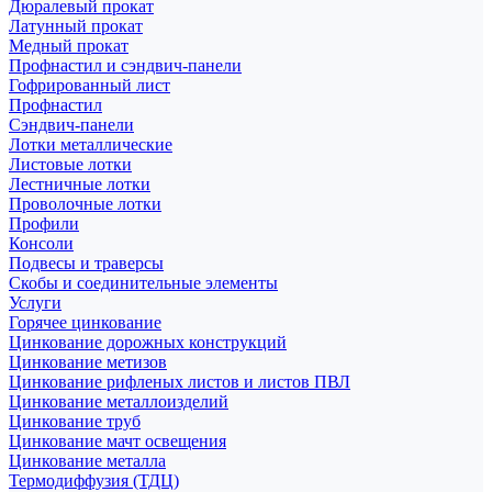
Дюралевый прокат
Латунный прокат
Медный прокат
Профнастил и сэндвич-панели
Гофрированный лист
Профнастил
Сэндвич-панели
Лотки металлические
Листовые лотки
Лестничные лотки
Проволочные лотки
Профили
Консоли
Подвесы и траверсы
Скобы и соединительные элементы
Услуги
Горячее цинкование
Цинкование дорожных конструкций
Цинкование метизов
Цинкование рифленых листов и листов ПВЛ
Цинкование металлоизделий
Цинкование труб
Цинкование мачт освещения
Цинкование металла
Термодиффузия (ТДЦ)