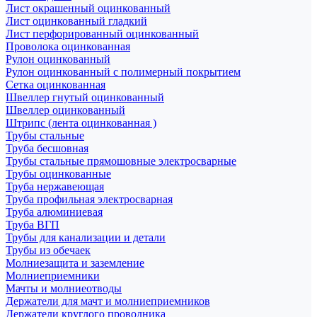
Лист окрашенный оцинкованный
Лист оцинкованный гладкий
Лист перфорированный оцинкованный
Проволока оцинкованная
Рулон оцинкованный
Рулон оцинкованный с полимерный покрытием
Сетка оцинкованная
Швеллер гнутый оцинкованный
Швеллер оцинкованный
Штрипс (лента оцинкованная )
Трубы стальные
Труба бесшовная
Трубы стальные прямошовные электросварные
Трубы оцинкованные
Труба нержавеющая
Труба профильная электросварная
Труба алюминиевая
Труба ВГП
Трубы для канализации и детали
Трубы из обечаек
Молниезащита и заземление
Молниеприемники
Мачты и молниеотводы
Держатели для мачт и молниеприемников
Держатели круглого проводника