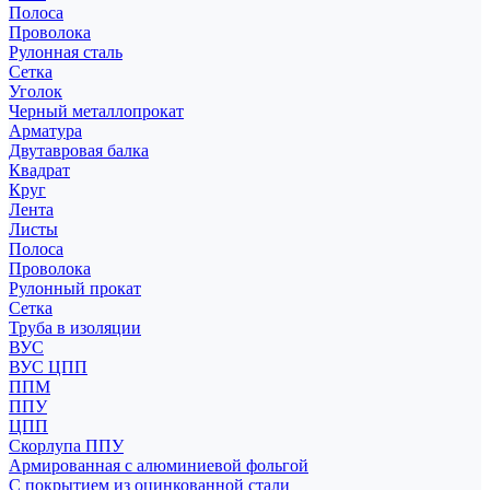
Полоса
Проволока
Рулонная сталь
Сетка
Уголок
Черный металлопрокат
Арматура
Двутавровая балка
Квадрат
Круг
Лента
Листы
Полоса
Проволока
Рулонный прокат
Сетка
Труба в изоляции
ВУС
ВУС ЦПП
ППМ
ППУ
ЦПП
Скорлупа ППУ
Армированная с алюминиевой фольгой
С покрытием из оцинкованной стали