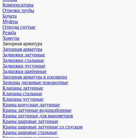
Компенсаторы
Отрезки трубы
Бочата
Муфты
Отводы гнутые
Резьба
Хомуты
Запорная арматура
Запорная арматура
Задвижки латунные
Задвижки стальные
Задвижки чугунные
Задвижки шиберные
Запорная арматура в изоляции
Затворы дисковые поворотные
Клапаны латунные
Клапаны стальные
Клапаны чугунные
Краны конусные латунные
Краны латунные водоразборные
Краны латунные для манометров
Краны шаровые латунные
Краны шаровые латунные со спуском
Краны шаровые стальные
Краны шаровые чугунные