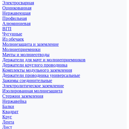
Электросварная
Оцинкованная
Нержавеющая
Профильная
Алюминиевая
ВГП
Чугунные
Из обечаек
Молниезащита и заземление
Молниеприемники
Мачты и молниеотводы
Держатели для мачт и молниеприемников
Держатели круглого проводника
Комплекты модульного заземления
Держатели проводника универсальные
Зажимы соединительные
Электролитическое заземление
Изолированная молниезащита
Стержни заземления
Нержавейка
Балки
Квадрат
Круг
Лента
Лист