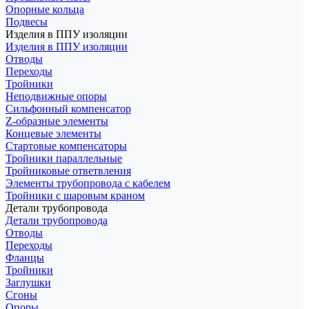
Опорные кольца
Подвесы
Изделия в ППУ изоляции
Изделия в ППУ изоляции
Отводы
Переходы
Тройники
Неподвижные опоры
Cильфонный компенсатор
Z-образные элементы
Концевые элементы
Стартовые компенсаторы
Тройники параллельные
Тройниковые ответвления
Элементы трубопровода с кабелем
Тройники с шаровым краном
Детали трубопровода
Детали трубопровода
Отводы
Переходы
Фланцы
Тройники
Заглушки
Сгоны
Опоры