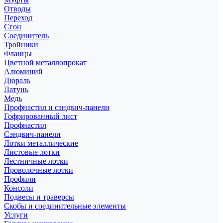
Отводы
Переход
Сгон
Соединитель
Тройники
Фланцы
Цветной металлопрокат
Алюминий
Дюраль
Латунь
Медь
Профнастил и сэндвич-панели
Гофрированный лист
Профнастил
Сэндвич-панели
Лотки металлические
Листовые лотки
Лестничные лотки
Проволочные лотки
Профили
Консоли
Подвесы и траверсы
Скобы и соединительные элементы
Услуги