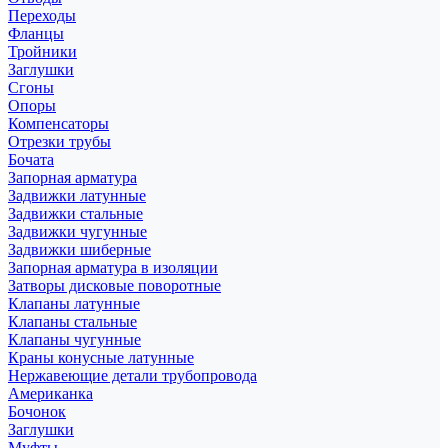
Переходы
Фланцы
Тройники
Заглушки
Сгоны
Опоры
Компенсаторы
Отрезки трубы
Бочата
Запорная арматура
Задвижки латунные
Задвижки стальные
Задвижки чугунные
Задвижки шиберные
Запорная арматура в изоляции
Затворы дисковые поворотные
Клапаны латунные
Клапаны стальные
Клапаны чугунные
Краны конусные латунные
Нержавеющие детали трубопровода
Американка
Бочонок
Заглушки
Муфты