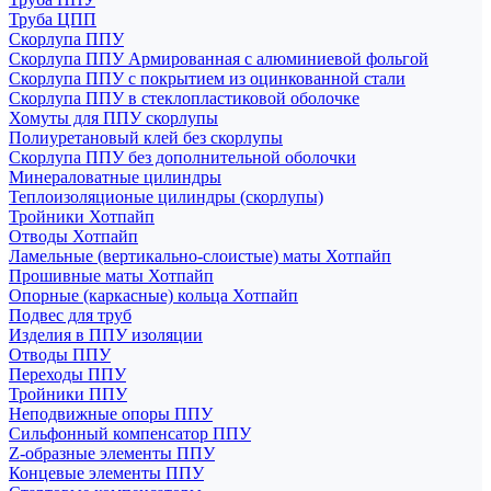
Труба ЦПП
Скорлупа ППУ
Скорлупа ППУ Армированная с алюминиевой фольгой
Скорлупа ППУ с покрытием из оцинкованной стали
Скорлупа ППУ в стеклопластиковой оболочке
Хомуты для ППУ скорлупы
Полиуретановый клей без скорлупы
Скорлупа ППУ без дополнительной оболочки
Минераловатные цилиндры
Теплоизоляционые цилиндры (скорлупы)
Тройники Хотпайп
Отводы Хотпайп
Ламельные (вертикально-слоистые) маты Хотпайп
Прошивные маты Хотпайп
Опорные (каркасные) кольца Хотпайп
Подвес для труб
Изделия в ППУ изоляции
Отводы ППУ
Переходы ППУ
Тройники ППУ
Неподвижные опоры ППУ
Cильфонный компенсатор ППУ
Z-образные элементы ППУ
Концевые элементы ППУ