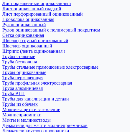
Лист окрашенный оцинкованный
Лист оцинкованный гладкий
Лист перфорированный оцинкованный
Проволока оцинкованная
Рулон оцинкованный
Рулон оцинкованный с полимерный покрытием
Сетка оцинкованная
Швеллер гнутый оцинкованный
Швеллер оцинкованный
Штрипс (лента оцинкованная )
Трубы стальные
Труба бесшовная
Трубы стальные прямошовные электросварные
Трубы оцинкованные
Труба нержавеющая
Труба профильная электросварная
Труба алюминиевая
Труба ВГП
Трубы для канализации и детали
Трубы из обечаек
Молниезащита и заземление
Молниеприемники
Мачты и молниеотводы
Держатели для мачт и молниеприемников
Держатели круглого проводника