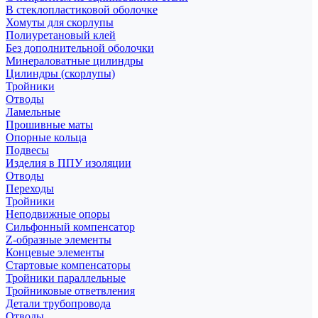
В стеклопластиковой оболочке
Хомуты для скорлупы
Полиуретановый клей
Без дополнительной оболочки
Минераловатные цилиндры
Цилиндры (скорлупы)
Тройники
Отводы
Ламельные
Прошивные маты
Опорные кольца
Подвесы
Изделия в ППУ изоляции
Отводы
Переходы
Тройники
Неподвижные опоры
Cильфонный компенсатор
Z-образные элементы
Концевые элементы
Стартовые компенсаторы
Тройники параллельные
Тройниковые ответвления
Детали трубопровода
Отводы