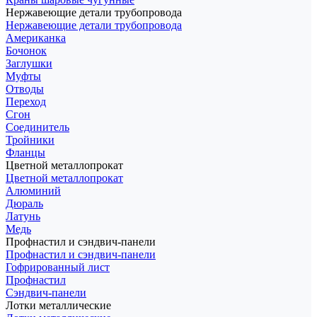
Нержавеющие детали трубопровода
Нержавеющие детали трубопровода
Американка
Бочонок
Заглушки
Муфты
Отводы
Переход
Сгон
Соединитель
Тройники
Фланцы
Цветной металлопрокат
Цветной металлопрокат
Алюминий
Дюраль
Латунь
Медь
Профнастил и сэндвич-панели
Профнастил и сэндвич-панели
Гофрированный лист
Профнастил
Сэндвич-панели
Лотки металлические