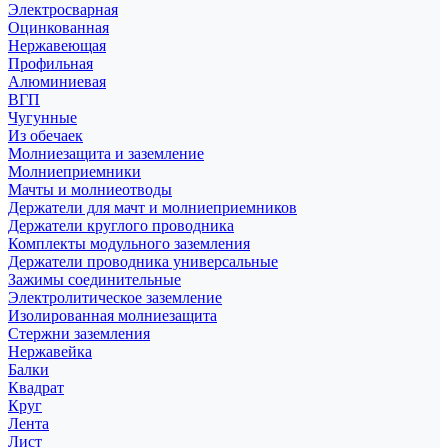
Электросварная
Оцинкованная
Нержавеющая
Профильная
Алюминиевая
ВГП
Чугунные
Из обечаек
Молниезащита и заземление
Молниеприемники
Мачты и молниеотводы
Держатели для мачт и молниеприемников
Держатели круглого проводника
Комплекты модульного заземления
Держатели проводника универсальные
Зажимы соединительные
Электролитическое заземление
Изолированная молниезащита
Стержни заземления
Нержавейка
Балки
Квадрат
Круг
Лента
Лист