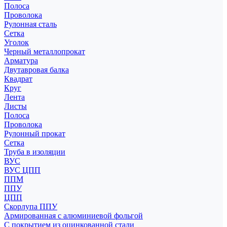
Полоса
Проволока
Рулонная сталь
Сетка
Уголок
Черный металлопрокат
Арматура
Двутавровая балка
Квадрат
Круг
Лента
Листы
Полоса
Проволока
Рулонный прокат
Сетка
Труба в изоляции
ВУС
ВУС ЦПП
ППМ
ППУ
ЦПП
Скорлупа ППУ
Армированная с алюминиевой фольгой
С покрытием из оцинкованной стали