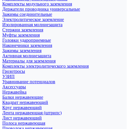
Комплекты модульного заземления
Держатели проводника универсальные
Зажимы соединительные
Электролитическое заземление
Изолированная молниезащита
Стержни заземления
Муфты заземления
Головки удароприемные
Наконечники заземления
Зажимы заземления
Активная молниезащита
Материалы для заземления
Комплекты электролитического заземления
Грозотросы
УЗИП
Уравнивание потенциалов
Аксессуары
Нержавейка
Балки нержавеющие
Квадрат нержавеющий
Круг нержавеющий
Лента нержавеющая (штрипс)
Лист нержавеющий
Полоса нержавеющая
Проволока нержавеющая