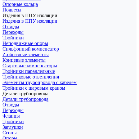
Опорные кольца
Подвесы
Изделия в ППУ изоляции
Изделия в ППУ изоляции
Отводы
Переходы
Тройники
Неподвижные опоры
Cильфонный компенсатор
Z-образные элементы
Концевые элементы
Стартовые компенсаторы
Тройники параллельные
Тройниковые ответвления
Элементы трубопровода с кабелем
Тройники с шаровым краном
Детали трубопровода
Детали трубопровода
Отводы
Переходы
Фланцы
Тройники
Заглушки
Сгоны
Опоры