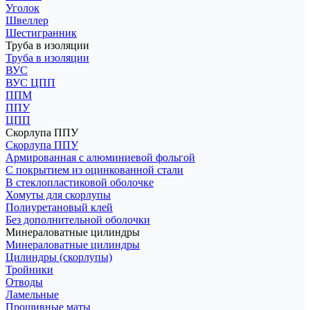
Уголок
Швеллер
Шестигранник
Труба в изоляции
Труба в изоляции
ВУС
ВУС ЦПП
ППМ
ППУ
ЦПП
Скорлупа ППУ
Скорлупа ППУ
Армированная с алюминиевой фольгой
С покрытием из оцинкованной стали
В стеклопластиковой оболочке
Хомуты для скорлупы
Полиуретановый клей
Без дополнительной оболочки
Минераловатные цилиндры
Минераловатные цилиндры
Цилиндры (скорлупы)
Тройники
Отводы
Ламельные
Прошивные маты