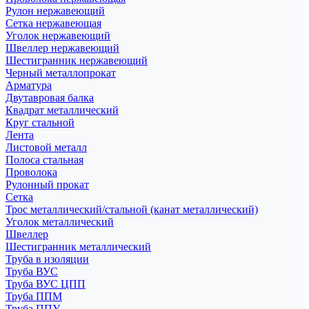
Рулон нержавеющий
Сетка нержавеющая
Уголок нержавеющий
Швеллер нержавеющий
Шестигранник нержавеющий
Черный металлопрокат
Арматура
Двутавровая балка
Квадрат металлический
Круг стальной
Лента
Листовой металл
Полоса стальная
Проволока
Рулонный прокат
Сетка
Трос металлический/стальной (канат металлический)
Уголок металлический
Швеллер
Шестигранник металлический
Труба в изоляции
Труба ВУС
Труба ВУС ЦПП
Труба ППМ
Труба ППУ