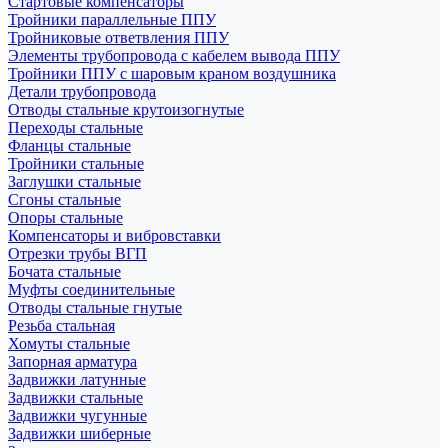
Стартовые компенсаторы
Тройники параллельные ППУ
Тройниковые ответвления ППУ
Элементы трубопровода с кабелем вывода ППУ
Тройники ППУ с шаровым краном воздушника
Детали трубопровода
Отводы стальные крутоизогнутые
Переходы стальные
Фланцы стальные
Тройники стальные
Заглушки стальные
Сгоны стальные
Опоры стальные
Компенсаторы и вибровставки
Отрезки трубы ВГП
Бочата стальные
Муфты соединительные
Отводы стальные гнутые
Резьба стальная
Хомуты стальные
Запорная арматура
Задвижки латунные
Задвижки стальные
Задвижки чугунные
Задвижки шиберные