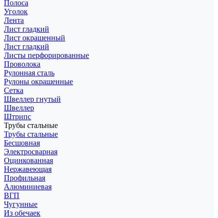
Полоса
Уголок
Лента
Лист гладкий
Лист окрашенный
Лист гладкий
Листы перфорированные
Проволока
Рулонная сталь
Рулоны окрашенные
Сетка
Швеллер гнутый
Швеллер
Штрипс
Трубы стальные
Трубы стальные
Бесшовная
Электросварная
Оцинкованная
Нержавеющая
Профильная
Алюминиевая
ВГП
Чугунные
Из обечаек