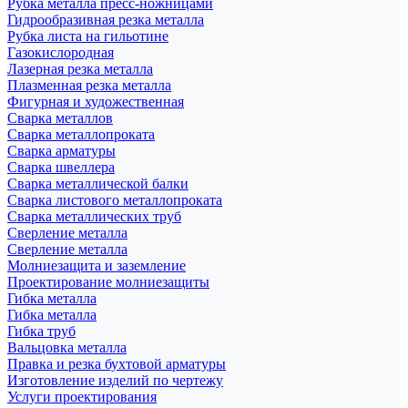
Рубка металла пресс-ножницами
Гидрообразивная резка металла
Рубка листа на гильотине
Газокислородная
Лазерная резка металла
Плазменная резка металла
Фигурная и художественная
Сварка металлов
Сварка металлопроката
Сварка арматуры
Сварка швеллера
Сварка металлической балки
Сварка листового металлопроката
Сварка металлических труб
Сверление металла
Сверление металла
Молниезащита и заземление
Проектирование молниезащиты
Гибка металла
Гибка металла
Гибка труб
Вальцовка металла
Правка и резка бухтовой арматуры
Изготовление изделий по чертежу
Услуги проектирования