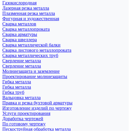
Газокислородная
Лазерная резка металла
Плазменная резка металла
Фигурная и художественная
Сварка металлов
Сварка металлопроката
Сварка арматуры
Сварка швеллера
Сварка металлической балки
Сварка листового металлопроката
Сварка металлических труб
Сверление металла
Сверление металла
Молниезащита и заземление
Проектирование молниезащиты
Гибка металла
Гибка металла
Гибка труб
Вальцовка металла
Правка и резка бухтовой арматуры
Изготовление изделий по чертежу
Услуги проектирования
Доработка чертежей
По готовому чертежу
Пескоструйная обработка металла