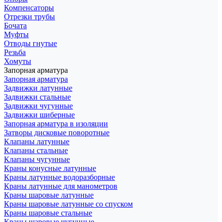
Компенсаторы
Отрезки трубы
Бочата
Муфты
Отводы гнутые
Резьба
Хомуты
Запорная арматура
Запорная арматура
Задвижки латунные
Задвижки стальные
Задвижки чугунные
Задвижки шиберные
Запорная арматура в изоляции
Затворы дисковые поворотные
Клапаны латунные
Клапаны стальные
Клапаны чугунные
Краны конусные латунные
Краны латунные водоразборные
Краны латунные для манометров
Краны шаровые латунные
Краны шаровые латунные со спуском
Краны шаровые стальные
Краны шаровые чугунные