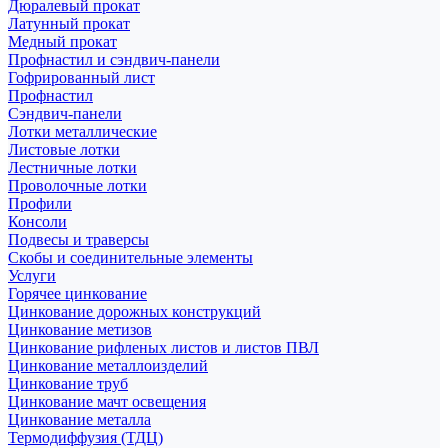
Дюралевый прокат
Латунный прокат
Медный прокат
Профнастил и сэндвич-панели
Гофрированный лист
Профнастил
Сэндвич-панели
Лотки металлические
Листовые лотки
Лестничные лотки
Проволочные лотки
Профили
Консоли
Подвесы и траверсы
Скобы и соединительные элементы
Услуги
Горячее цинкование
Цинкование дорожных конструкций
Цинкование метизов
Цинкование рифленых листов и листов ПВЛ
Цинкование металлоизделий
Цинкование труб
Цинкование мачт освещения
Цинкование металла
Термодиффузия (ТДЦ)