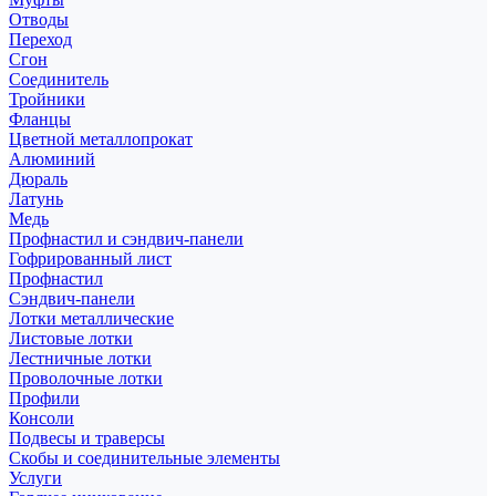
Отводы
Переход
Сгон
Соединитель
Тройники
Фланцы
Цветной металлопрокат
Алюминий
Дюраль
Латунь
Медь
Профнастил и сэндвич-панели
Гофрированный лист
Профнастил
Сэндвич-панели
Лотки металлические
Листовые лотки
Лестничные лотки
Проволочные лотки
Профили
Консоли
Подвесы и траверсы
Скобы и соединительные элементы
Услуги