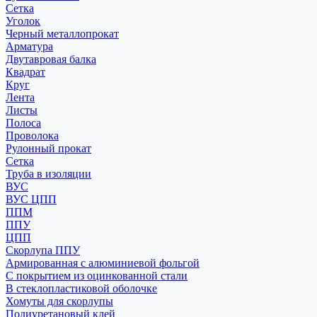
Сетка
Уголок
Черный металлопрокат
Арматура
Двутавровая балка
Квадрат
Круг
Лента
Листы
Полоса
Проволока
Рулонный прокат
Сетка
Труба в изоляции
ВУС
ВУС ЦПП
ППМ
ППУ
ЦПП
Скорлупа ППУ
Армированная с алюминиевой фольгой
С покрытием из оцинкованной стали
В стеклопластиковой оболочке
Хомуты для скорлупы
Полиуретановый клей