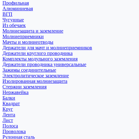
Профильная
Алюминиевая
ВГП
Чугунные
Из обечаек
Молниезащита и заземление
Молниеприемники
Мачты и молниеотводы
Держатели для мачт и молниеприемников
Держатели круглого проводника
Комплекты модульного заземления
Держатели проводника универсальные
Зажимы соединительные
Электролитическое заземление
Изолированная молниезащита
Стержни заземления
Нержавейка
Балки
Квадрат
Круг
Лента
Лист
Полоса
Проволока
Рулонная сталь