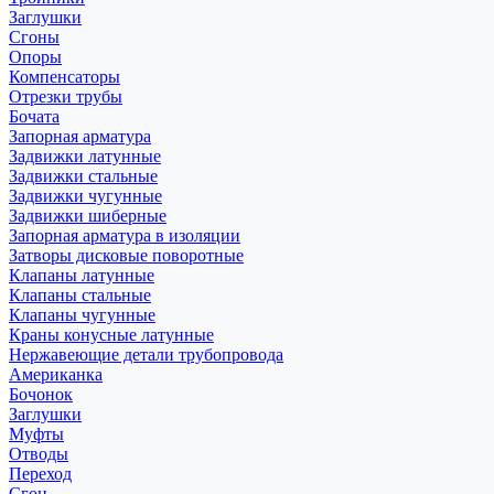
Заглушки
Сгоны
Опоры
Компенсаторы
Отрезки трубы
Бочата
Запорная арматура
Задвижки латунные
Задвижки стальные
Задвижки чугунные
Задвижки шиберные
Запорная арматура в изоляции
Затворы дисковые поворотные
Клапаны латунные
Клапаны стальные
Клапаны чугунные
Краны конусные латунные
Нержавеющие детали трубопровода
Американка
Бочонок
Заглушки
Муфты
Отводы
Переход
Сгон