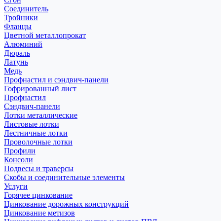
Соединитель
Тройники
Фланцы
Цветной металлопрокат
Алюминий
Дюраль
Латунь
Медь
Профнастил и сэндвич-панели
Гофрированный лист
Профнастил
Сэндвич-панели
Лотки металлические
Листовые лотки
Лестничные лотки
Проволочные лотки
Профили
Консоли
Подвесы и траверсы
Скобы и соединительные элементы
Услуги
Горячее цинкование
Цинкование дорожных конструкций
Цинкование метизов