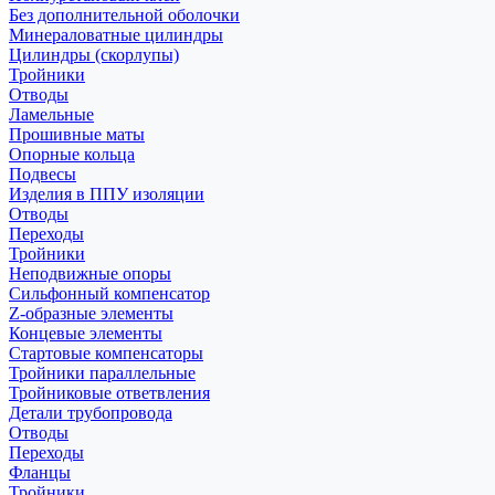
Без дополнительной оболочки
Минераловатные цилиндры
Цилиндры (скорлупы)
Тройники
Отводы
Ламельные
Прошивные маты
Опорные кольца
Подвесы
Изделия в ППУ изоляции
Отводы
Переходы
Тройники
Неподвижные опоры
Cильфонный компенсатор
Z-образные элементы
Концевые элементы
Стартовые компенсаторы
Тройники параллельные
Тройниковые ответвления
Детали трубопровода
Отводы
Переходы
Фланцы
Тройники