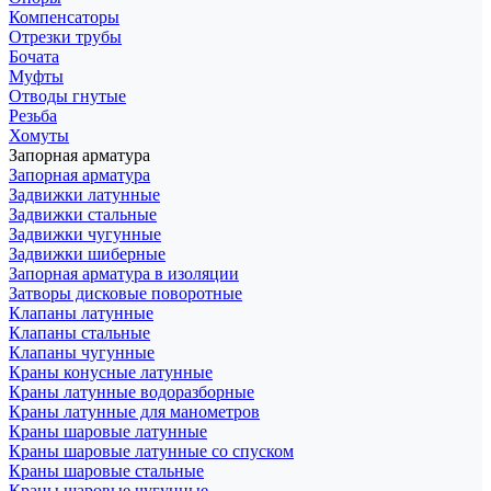
Компенсаторы
Отрезки трубы
Бочата
Муфты
Отводы гнутые
Резьба
Хомуты
Запорная арматура
Запорная арматура
Задвижки латунные
Задвижки стальные
Задвижки чугунные
Задвижки шиберные
Запорная арматура в изоляции
Затворы дисковые поворотные
Клапаны латунные
Клапаны стальные
Клапаны чугунные
Краны конусные латунные
Краны латунные водоразборные
Краны латунные для манометров
Краны шаровые латунные
Краны шаровые латунные со спуском
Краны шаровые стальные
Краны шаровые чугунные