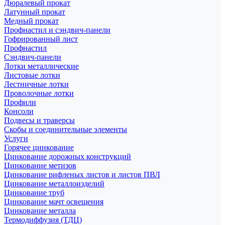
Дюралевый прокат
Латунный прокат
Медный прокат
Профнастил и сэндвич-панели
Гофрированный лист
Профнастил
Сэндвич-панели
Лотки металлические
Листовые лотки
Лестничные лотки
Проволочные лотки
Профили
Консоли
Подвесы и траверсы
Скобы и соединительные элементы
Услуги
Горячее цинкование
Цинкование дорожных конструкций
Цинкование метизов
Цинкование рифленых листов и листов ПВЛ
Цинкование металлоизделий
Цинкование труб
Цинкование мачт освещения
Цинкование металла
Термодиффузия (ТДЦ)