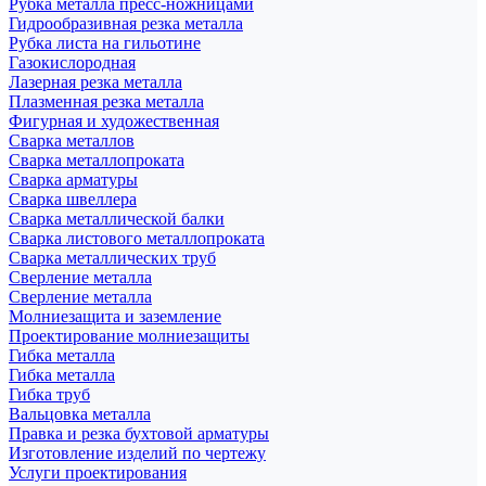
Рубка металла пресс-ножницами
Гидрообразивная резка металла
Рубка листа на гильотине
Газокислородная
Лазерная резка металла
Плазменная резка металла
Фигурная и художественная
Сварка металлов
Сварка металлопроката
Сварка арматуры
Сварка швеллера
Сварка металлической балки
Сварка листового металлопроката
Сварка металлических труб
Сверление металла
Сверление металла
Молниезащита и заземление
Проектирование молниезащиты
Гибка металла
Гибка металла
Гибка труб
Вальцовка металла
Правка и резка бухтовой арматуры
Изготовление изделий по чертежу
Услуги проектирования