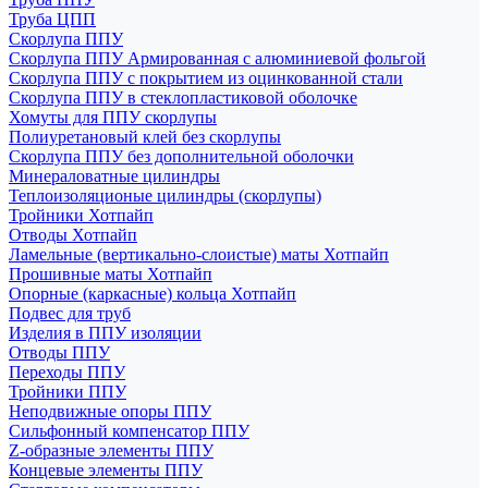
Труба ЦПП
Скорлупа ППУ
Скорлупа ППУ Армированная с алюминиевой фольгой
Скорлупа ППУ с покрытием из оцинкованной стали
Скорлупа ППУ в стеклопластиковой оболочке
Хомуты для ППУ скорлупы
Полиуретановый клей без скорлупы
Скорлупа ППУ без дополнительной оболочки
Минераловатные цилиндры
Теплоизоляционые цилиндры (скорлупы)
Тройники Хотпайп
Отводы Хотпайп
Ламельные (вертикально-слоистые) маты Хотпайп
Прошивные маты Хотпайп
Опорные (каркасные) кольца Хотпайп
Подвес для труб
Изделия в ППУ изоляции
Отводы ППУ
Переходы ППУ
Тройники ППУ
Неподвижные опоры ППУ
Cильфонный компенсатор ППУ
Z-образные элементы ППУ
Концевые элементы ППУ