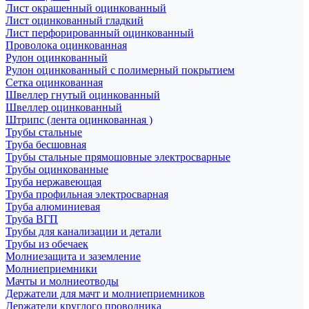
Лист окрашенный оцинкованный
Лист оцинкованный гладкий
Лист перфорированный оцинкованный
Проволока оцинкованная
Рулон оцинкованный
Рулон оцинкованный с полимерный покрытием
Сетка оцинкованная
Швеллер гнутый оцинкованный
Швеллер оцинкованный
Штрипс (лента оцинкованная )
Трубы стальные
Труба бесшовная
Трубы стальные прямошовные электросварные
Трубы оцинкованные
Труба нержавеющая
Труба профильная электросварная
Труба алюминиевая
Труба ВГП
Трубы для канализации и детали
Трубы из обечаек
Молниезащита и заземление
Молниеприемники
Мачты и молниеотводы
Держатели для мачт и молниеприемников
Держатели круглого проводника