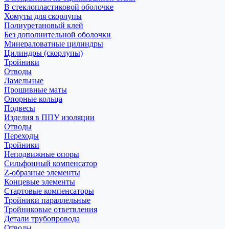
В стеклопластиковой оболочке
Хомуты для скорлупы
Полиуретановый клей
Без дополнительной оболочки
Минераловатные цилиндры
Цилиндры (скорлупы)
Тройники
Отводы
Ламельные
Прошивные маты
Опорные кольца
Подвесы
Изделия в ППУ изоляции
Отводы
Переходы
Тройники
Неподвижные опоры
Cильфонный компенсатор
Z-образные элементы
Концевые элементы
Стартовые компенсаторы
Тройники параллельные
Тройниковые ответвления
Детали трубопровода
Отводы