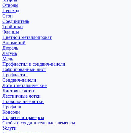
Отводы
Переход
Сгон
Соединитель
Тройники
Фланцы
Цветной металлопрокат
Алюминий
Дюраль
Латунь
Медь
Профнастил и сэндвич-панели
Гофрированный лист
Профнастил
Сэндвич-панели
Лотки металлические
Листовые лотки
Лестничные лотки
Проволочные лотки
Профили
Консоли
Подвесы и траверсы
Скобы и соединительные элементы
Услуги