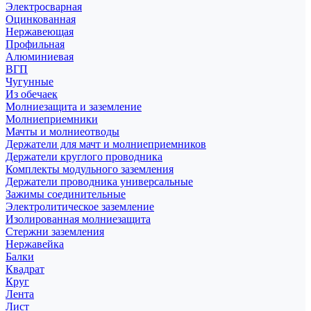
Электросварная
Оцинкованная
Нержавеющая
Профильная
Алюминиевая
ВГП
Чугунные
Из обечаек
Молниезащита и заземление
Молниеприемники
Мачты и молниеотводы
Держатели для мачт и молниеприемников
Держатели круглого проводника
Комплекты модульного заземления
Держатели проводника универсальные
Зажимы соединительные
Электролитическое заземление
Изолированная молниезащита
Стержни заземления
Нержавейка
Балки
Квадрат
Круг
Лента
Лист