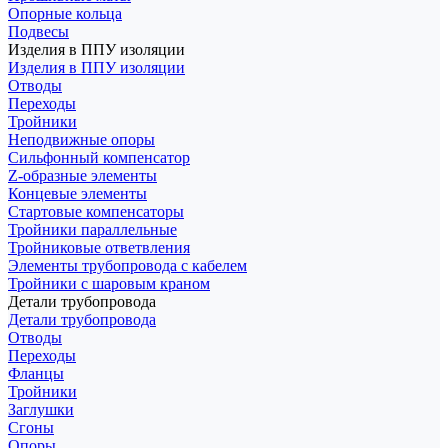
Опорные кольца
Подвесы
Изделия в ППУ изоляции
Изделия в ППУ изоляции
Отводы
Переходы
Тройники
Неподвижные опоры
Cильфонный компенсатор
Z-образные элементы
Концевые элементы
Стартовые компенсаторы
Тройники параллельные
Тройниковые ответвления
Элементы трубопровода с кабелем
Тройники с шаровым краном
Детали трубопровода
Детали трубопровода
Отводы
Переходы
Фланцы
Тройники
Заглушки
Сгоны
Опоры