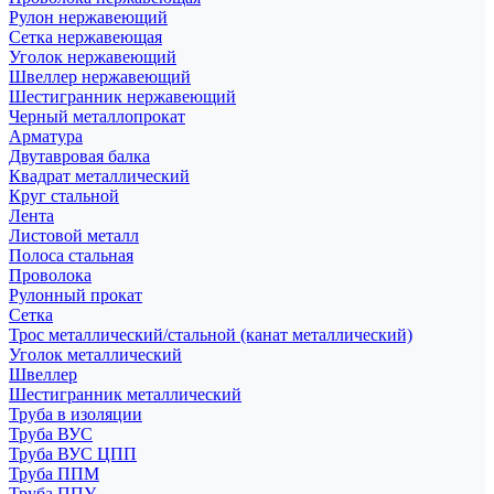
Рулон нержавеющий
Сетка нержавеющая
Уголок нержавеющий
Швеллер нержавеющий
Шестигранник нержавеющий
Черный металлопрокат
Арматура
Двутавровая балка
Квадрат металлический
Круг стальной
Лента
Листовой металл
Полоса стальная
Проволока
Рулонный прокат
Сетка
Трос металлический/стальной (канат металлический)
Уголок металлический
Швеллер
Шестигранник металлический
Труба в изоляции
Труба ВУС
Труба ВУС ЦПП
Труба ППМ
Труба ППУ