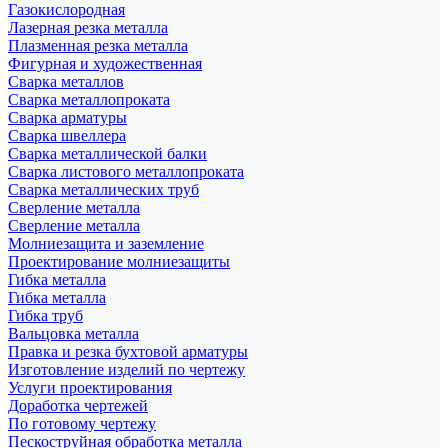
Газокислородная
Лазерная резка металла
Плазменная резка металла
Фигурная и художественная
Сварка металлов
Сварка металлопроката
Сварка арматуры
Сварка швеллера
Сварка металлической балки
Сварка листового металлопроката
Сварка металлических труб
Сверление металла
Сверление металла
Молниезащита и заземление
Проектирование молниезащиты
Гибка металла
Гибка металла
Гибка труб
Вальцовка металла
Правка и резка бухтовой арматуры
Изготовление изделий по чертежу
Услуги проектирования
Доработка чертежей
По готовому чертежу
Пескоструйная обработка металла