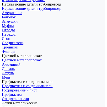
Нержавеющие детали трубопровода
Нержавеющие детали трубопровода
Американка
Бочонок
Заглушки
Муфты
Отводы
Переход
Сгон
Соединитель
Тройники
Фланцы
Цветной металлопрокат
Цветной металлопрокат
Алюминий
Дюраль
Латунь
Медь
Профнастил и сэндвич-панели
Профнастил и сэндвич-панели
Гофрированный лист
Профнастил
Сэндвич-панели
Лотки металлические