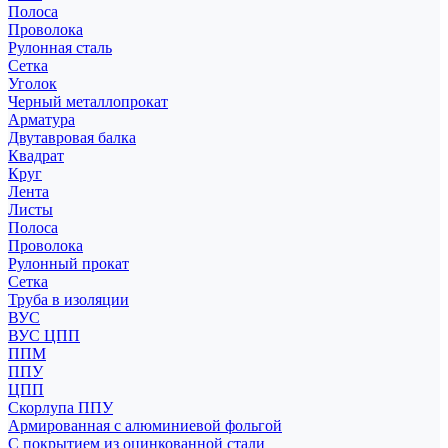
Полоса
Проволока
Рулонная сталь
Сетка
Уголок
Черный металлопрокат
Арматура
Двутавровая балка
Квадрат
Круг
Лента
Листы
Полоса
Проволока
Рулонный прокат
Сетка
Труба в изоляции
ВУС
ВУС ЦПП
ППМ
ППУ
ЦПП
Скорлупа ППУ
Армированная с алюминиевой фольгой
С покрытием из оцинкованной стали