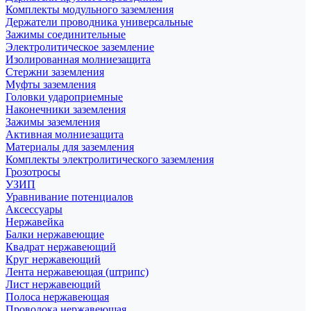
Комплекты модульного заземления
Держатели проводника универсальные
Зажимы соединительные
Электролитическое заземление
Изолированная молниезащита
Стержни заземления
Муфты заземления
Головки удароприемные
Наконечники заземления
Зажимы заземления
Активная молниезащита
Материалы для заземления
Комплекты электролитического заземления
Грозотросы
УЗИП
Уравнивание потенциалов
Аксессуары
Нержавейка
Балки нержавеющие
Квадрат нержавеющий
Круг нержавеющий
Лента нержавеющая (штрипс)
Лист нержавеющий
Полоса нержавеющая
Проволока нержавеющая