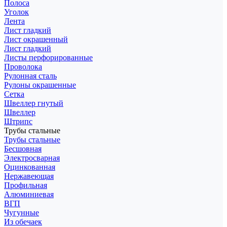
Полоса
Уголок
Лента
Лист гладкий
Лист окрашенный
Лист гладкий
Листы перфорированные
Проволока
Рулонная сталь
Рулоны окрашенные
Сетка
Швеллер гнутый
Швеллер
Штрипс
Трубы стальные
Трубы стальные
Бесшовная
Электросварная
Оцинкованная
Нержавеющая
Профильная
Алюминиевая
ВГП
Чугунные
Из обечаек