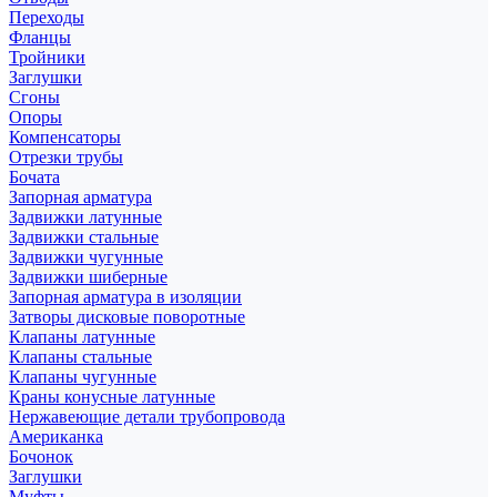
Переходы
Фланцы
Тройники
Заглушки
Сгоны
Опоры
Компенсаторы
Отрезки трубы
Бочата
Запорная арматура
Задвижки латунные
Задвижки стальные
Задвижки чугунные
Задвижки шиберные
Запорная арматура в изоляции
Затворы дисковые поворотные
Клапаны латунные
Клапаны стальные
Клапаны чугунные
Краны конусные латунные
Нержавеющие детали трубопровода
Американка
Бочонок
Заглушки
Муфты