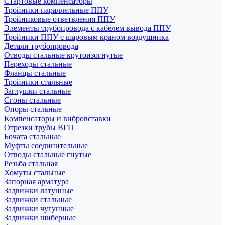
Стартовые компенсаторы
Тройники параллельные ППУ
Тройниковые ответвления ППУ
Элементы трубопровода с кабелем вывода ППУ
Тройники ППУ с шаровым краном воздушника
Детали трубопровода
Отводы стальные крутоизогнутые
Переходы стальные
Фланцы стальные
Тройники стальные
Заглушки стальные
Сгоны стальные
Опоры стальные
Компенсаторы и вибровставки
Отрезки трубы ВГП
Бочата стальные
Муфты соединительные
Отводы стальные гнутые
Резьба стальная
Хомуты стальные
Запорная арматура
Задвижки латунные
Задвижки стальные
Задвижки чугунные
Задвижки шиберные