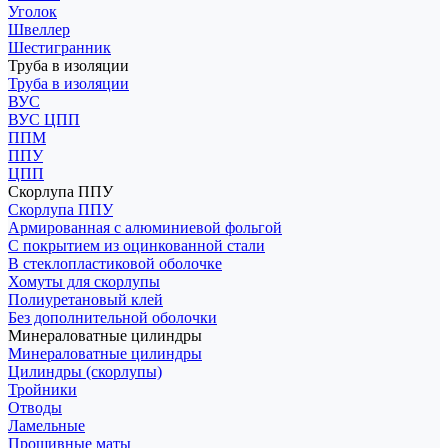
Уголок
Швеллер
Шестигранник
Труба в изоляции
Труба в изоляции
ВУС
ВУС ЦПП
ППМ
ППУ
ЦПП
Скорлупа ППУ
Скорлупа ППУ
Армированная с алюминиевой фольгой
С покрытием из оцинкованной стали
В стеклопластиковой оболочке
Хомуты для скорлупы
Полиуретановый клей
Без дополнительной оболочки
Минераловатные цилиндры
Минераловатные цилиндры
Цилиндры (скорлупы)
Тройники
Отводы
Ламельные
Прошивные маты