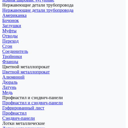
Нержавеющие детали трубопровода
Нержавеющие детали трубопровода
Американка
Бочонок
Заглушки
Муфты
Отводы
Переход
Сгон
Соединитель
Тройники
Фланцы
Цветной металлопрокат
Цветной металлопрокат
Алюминий
Дюраль
Латунь
Медь
Профнастил и сэндвич-панели
Профнастил и сэндвич-панели
Гофрированный лист
Профнастил
Сэндвич-панели
Лотки металлические