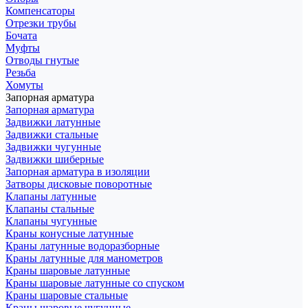
Компенсаторы
Отрезки трубы
Бочата
Муфты
Отводы гнутые
Резьба
Хомуты
Запорная арматура
Запорная арматура
Задвижки латунные
Задвижки стальные
Задвижки чугунные
Задвижки шиберные
Запорная арматура в изоляции
Затворы дисковые поворотные
Клапаны латунные
Клапаны стальные
Клапаны чугунные
Краны конусные латунные
Краны латунные водоразборные
Краны латунные для манометров
Краны шаровые латунные
Краны шаровые латунные со спуском
Краны шаровые стальные
Краны шаровые чугунные