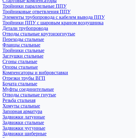
Стартовые компенсаторы
Тройники параллельные ППУ
Тройниковые ответвления ППУ
Элементы трубопровода с кабелем вывода ППУ
Тройники ППУ с шаровым краном воздушника
Детали трубопровода
Отводы стальные крутоизогнутые
Переходы стальные
Фланцы стальные
Тройники стальные
Заглушки стальные
Сгоны стальные
Опоры стальные
Компенсаторы и вибровставки
Отрезки трубы ВГП
Бочата стальные
Муфты соединительные
Отводы стальные гнутые
Резьба стальная
Хомуты стальные
Запорная арматура
Задвижки латунные
Задвижки стальные
Задвижки чугунные
Задвижки шиберные