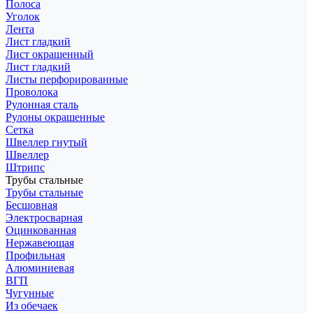
Полоса
Уголок
Лента
Лист гладкий
Лист окрашенный
Лист гладкий
Листы перфорированные
Проволока
Рулонная сталь
Рулоны окрашенные
Сетка
Швеллер гнутый
Швеллер
Штрипс
Трубы стальные
Трубы стальные
Бесшовная
Электросварная
Оцинкованная
Нержавеющая
Профильная
Алюминиевая
ВГП
Чугунные
Из обечаек