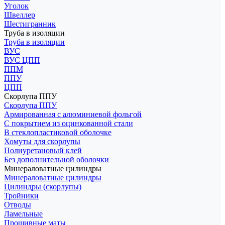
Уголок
Швеллер
Шестигранник
Труба в изоляции
Труба в изоляции
ВУС
ВУС ЦПП
ППМ
ППУ
ЦПП
Скорлупа ППУ
Скорлупа ППУ
Армированная с алюминиевой фольгой
С покрытием из оцинкованной стали
В стеклопластиковой оболочке
Хомуты для скорлупы
Полиуретановый клей
Без дополнительной оболочки
Минераловатные цилиндры
Минераловатные цилиндры
Цилиндры (скорлупы)
Тройники
Отводы
Ламельные
Прошивные маты