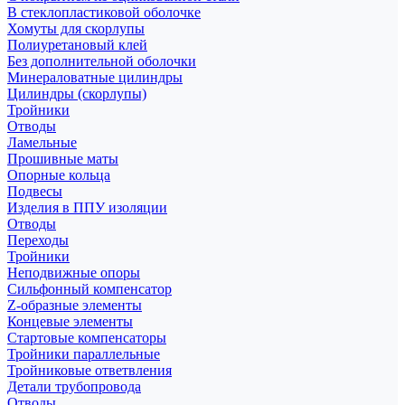
В стеклопластиковой оболочке
Хомуты для скорлупы
Полиуретановый клей
Без дополнительной оболочки
Минераловатные цилиндры
Цилиндры (скорлупы)
Тройники
Отводы
Ламельные
Прошивные маты
Опорные кольца
Подвесы
Изделия в ППУ изоляции
Отводы
Переходы
Тройники
Неподвижные опоры
Cильфонный компенсатор
Z-образные элементы
Концевые элементы
Стартовые компенсаторы
Тройники параллельные
Тройниковые ответвления
Детали трубопровода
Отводы