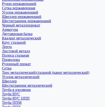
Рулон нержавеющий
Сетка нержавеющая
Уголок нержавеющий
Швеллер нержавеющий
Шестигранник нержавеющий
Черный металлопрокат
Арматура
Двутавровая балка
Квадрат металлический
Круг стальной
Лента
Листовой металл
Полоса стальная
Проволока
Рулонный прокат
Сетка
Трос металлический/стальной (канат металлический)
Уголок металлический
Швеллер
Шестигранник металлический
Труба в изоляции
Труба ВУС
Труба ВУС ЦПП
Труба ППМ
Труба ППУ