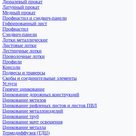
Дюралевый прокат
Латунный прокат
Медный прокат
Профнастил и сэндвич-панели
Гофрированный лист
Профнастил
Сэндвич-панели
Лотки металлические
Листовые лотки
Лестничные лотки
Проволочные лотки
Профили
Консоли
Подвесы и траверсы
Скобы и соединительные элементы
Услуги
Горячее цинкование
Цинкование дорожных конструкций
Цинкование метизов
Цинкование рифленых листов и листов ПВЛ
Цинкование металлоизделий
Цинкование труб
Цинкование мачт освещения
Цинкование металла
Термодиффузия (ТДЦ)