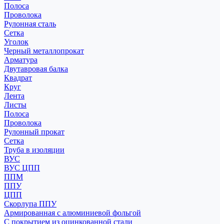
Полоса
Проволока
Рулонная сталь
Сетка
Уголок
Черный металлопрокат
Арматура
Двутавровая балка
Квадрат
Круг
Лента
Листы
Полоса
Проволока
Рулонный прокат
Сетка
Труба в изоляции
ВУС
ВУС ЦПП
ППМ
ППУ
ЦПП
Скорлупа ППУ
Армированная с алюминиевой фольгой
С покрытием из оцинкованной стали