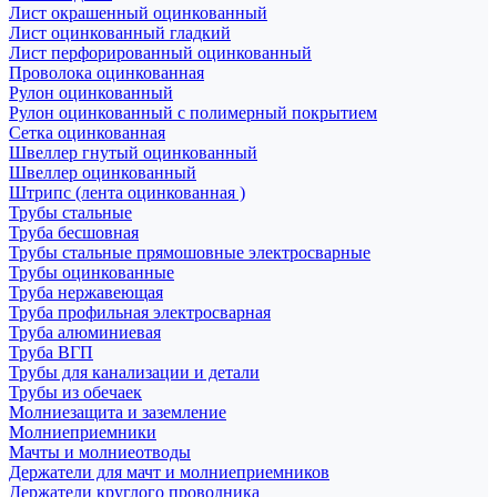
Лист окрашенный оцинкованный
Лист оцинкованный гладкий
Лист перфорированный оцинкованный
Проволока оцинкованная
Рулон оцинкованный
Рулон оцинкованный с полимерный покрытием
Сетка оцинкованная
Швеллер гнутый оцинкованный
Швеллер оцинкованный
Штрипс (лента оцинкованная )
Трубы стальные
Труба бесшовная
Трубы стальные прямошовные электросварные
Трубы оцинкованные
Труба нержавеющая
Труба профильная электросварная
Труба алюминиевая
Труба ВГП
Трубы для канализации и детали
Трубы из обечаек
Молниезащита и заземление
Молниеприемники
Мачты и молниеотводы
Держатели для мачт и молниеприемников
Держатели круглого проводника