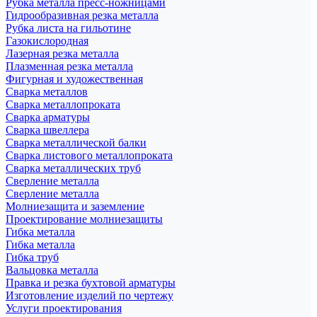
Рубка металла пресс-ножницами
Гидрообразивная резка металла
Рубка листа на гильотине
Газокислородная
Лазерная резка металла
Плазменная резка металла
Фигурная и художественная
Сварка металлов
Сварка металлопроката
Сварка арматуры
Сварка швеллера
Сварка металлической балки
Сварка листового металлопроката
Сварка металлических труб
Сверление металла
Сверление металла
Молниезащита и заземление
Проектирование молниезащиты
Гибка металла
Гибка металла
Гибка труб
Вальцовка металла
Правка и резка бухтовой арматуры
Изготовление изделий по чертежу
Услуги проектирования