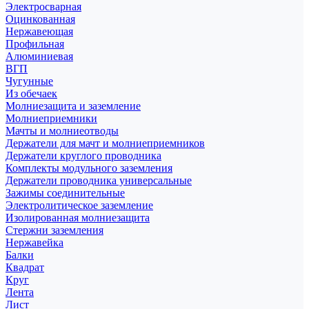
Электросварная
Оцинкованная
Нержавеющая
Профильная
Алюминиевая
ВГП
Чугунные
Из обечаек
Молниезащита и заземление
Молниеприемники
Мачты и молниеотводы
Держатели для мачт и молниеприемников
Держатели круглого проводника
Комплекты модульного заземления
Держатели проводника универсальные
Зажимы соединительные
Электролитическое заземление
Изолированная молниезащита
Стержни заземления
Нержавейка
Балки
Квадрат
Круг
Лента
Лист