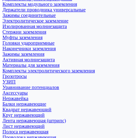
Комплекты модульного заземления
Держатели проводника универсальные
Зажимы соединительные
Электролитическое заземление
Изолированная молниезащита
Стержни заземления
Муфты заземления
Головки удароприемные
Наконечники заземления
Зажимы заземления
Активная молниезащита
Материалы для заземления
Комплекты электролитического заземления
Грозотросы
УЗИП
Уравнивание потенциалов
Аксессуары
Нержавейка
Балки нержавеющие
Квадрат нержавеющий
Круг нержавеющий
Лента нержавеющая (штрипс)
Лист нержавеющий
Полоса нержавеющая
Проволока нержавеющая