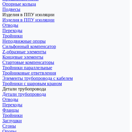
Опорные кольца
Подвесы
Изделия в ППУ изоляции
Изделия в ППУ изоляции
Отводы
Переходы
Тройники
Неподвижные опоры
Cильфонный компенсатор
Z-образные элементы
Концевые элементы
Стартовые компенсаторы
Тройники параллельные
Тройниковые ответвления
Элементы трубопровода с кабелем
Тройники с шаровым краном
Детали трубопровода
Детали трубопровода
Отводы
Переходы
Фланцы
Тройники
Заглушки
Сгоны
Опоры