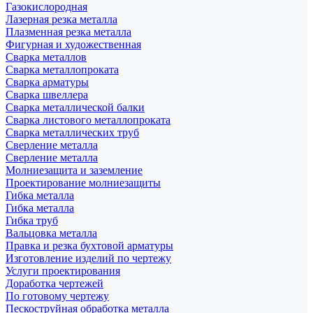
Газокислородная
Лазерная резка металла
Плазменная резка металла
Фигурная и художественная
Сварка металлов
Сварка металлопроката
Сварка арматуры
Сварка швеллера
Сварка металлической балки
Сварка листового металлопроката
Сварка металлических труб
Сверление металла
Сверление металла
Молниезащита и заземление
Проектирование молниезащиты
Гибка металла
Гибка металла
Гибка труб
Вальцовка металла
Правка и резка бухтовой арматуры
Изготовление изделий по чертежу
Услуги проектирования
Доработка чертежей
По готовому чертежу
Пескоструйная обработка металла