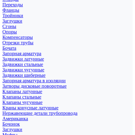
Переходы
Фланцы
Тройники
Заглушки
Сгоны
Опоры
Компенсаторы
Отрезки трубы
Бочата
Запорная арматура
Задвижки латунные
Задвижки стальные
Задвижки чугунные
Задвижки шиберные
Запорная арматура в изоляции
Затворы дисковые поворотные
Клапаны латунные
Клапаны стальные
Клапаны чугунные
Краны конусные латунные
Нержавеющие детали трубопровода
Американка
Бочонок
Заглушки
Муфты