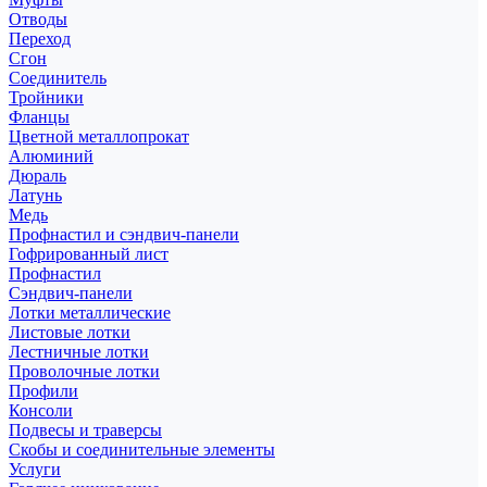
Отводы
Переход
Сгон
Соединитель
Тройники
Фланцы
Цветной металлопрокат
Алюминий
Дюраль
Латунь
Медь
Профнастил и сэндвич-панели
Гофрированный лист
Профнастил
Сэндвич-панели
Лотки металлические
Листовые лотки
Лестничные лотки
Проволочные лотки
Профили
Консоли
Подвесы и траверсы
Скобы и соединительные элементы
Услуги