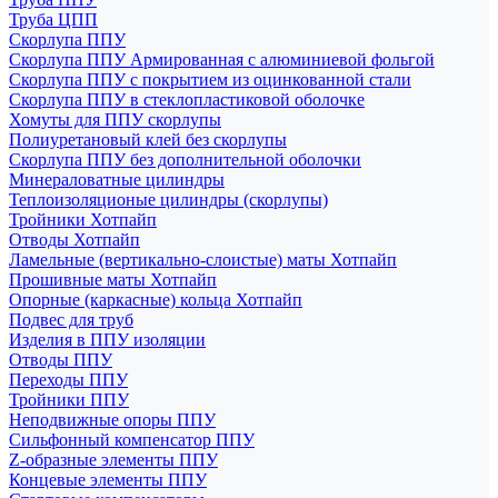
Труба ЦПП
Скорлупа ППУ
Скорлупа ППУ Армированная с алюминиевой фольгой
Скорлупа ППУ с покрытием из оцинкованной стали
Скорлупа ППУ в стеклопластиковой оболочке
Хомуты для ППУ скорлупы
Полиуретановый клей без скорлупы
Скорлупа ППУ без дополнительной оболочки
Минераловатные цилиндры
Теплоизоляционые цилиндры (скорлупы)
Тройники Хотпайп
Отводы Хотпайп
Ламельные (вертикально-слоистые) маты Хотпайп
Прошивные маты Хотпайп
Опорные (каркасные) кольца Хотпайп
Подвес для труб
Изделия в ППУ изоляции
Отводы ППУ
Переходы ППУ
Тройники ППУ
Неподвижные опоры ППУ
Cильфонный компенсатор ППУ
Z-образные элементы ППУ
Концевые элементы ППУ