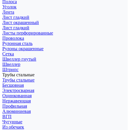
Полоса
Уголок
Лента
Лист гладкий
Лист окрашенный
Лист гладкий
Листы перфорированные
Проволока
Рулонная сталь
Рулоны окрашенные
Сетка
Швеллер гнутый
Швеллер
Штрипс
Трубы стальные
Трубы стальные
Бесшовная
Электросварная
Оцинкованная
Нержавеющая
Профильная
Алюминиевая
ВГП
Чугунные
Из обечаек