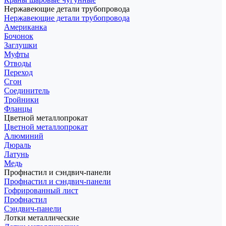
Нержавеющие детали трубопровода
Нержавеющие детали трубопровода
Американка
Бочонок
Заглушки
Муфты
Отводы
Переход
Сгон
Соединитель
Тройники
Фланцы
Цветной металлопрокат
Цветной металлопрокат
Алюминий
Дюраль
Латунь
Медь
Профнастил и сэндвич-панели
Профнастил и сэндвич-панели
Гофрированный лист
Профнастил
Сэндвич-панели
Лотки металлические