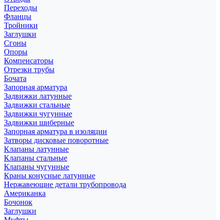
Переходы
Фланцы
Тройники
Заглушки
Сгоны
Опоры
Компенсаторы
Отрезки трубы
Бочата
Запорная арматура
Задвижки латунные
Задвижки стальные
Задвижки чугунные
Задвижки шиберные
Запорная арматура в изоляции
Затворы дисковые поворотные
Клапаны латунные
Клапаны стальные
Клапаны чугунные
Краны конусные латунные
Нержавеющие детали трубопровода
Американка
Бочонок
Заглушки
Муфты