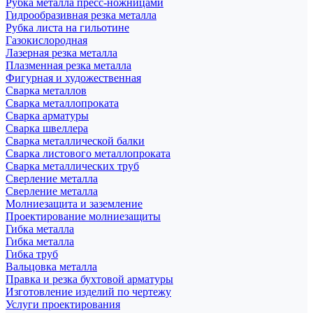
Рубка металла пресс-ножницами
Гидрообразивная резка металла
Рубка листа на гильотине
Газокислородная
Лазерная резка металла
Плазменная резка металла
Фигурная и художественная
Сварка металлов
Сварка металлопроката
Сварка арматуры
Сварка швеллера
Сварка металлической балки
Сварка листового металлопроката
Сварка металлических труб
Сверление металла
Сверление металла
Молниезащита и заземление
Проектирование молниезащиты
Гибка металла
Гибка металла
Гибка труб
Вальцовка металла
Правка и резка бухтовой арматуры
Изготовление изделий по чертежу
Услуги проектирования