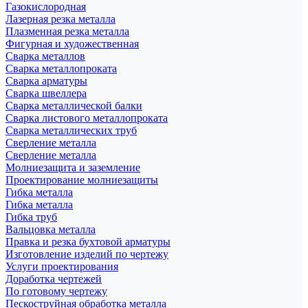
Газокислородная
Лазерная резка металла
Плазменная резка металла
Фигурная и художественная
Сварка металлов
Сварка металлопроката
Сварка арматуры
Сварка швеллера
Сварка металлической балки
Сварка листового металлопроката
Сварка металлических труб
Сверление металла
Сверление металла
Молниезащита и заземление
Проектирование молниезащиты
Гибка металла
Гибка металла
Гибка труб
Вальцовка металла
Правка и резка бухтовой арматуры
Изготовление изделий по чертежу
Услуги проектирования
Доработка чертежей
По готовому чертежу
Пескоструйная обработка металла