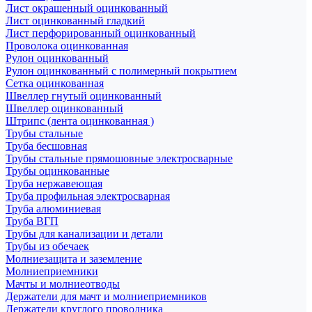
Лист окрашенный оцинкованный
Лист оцинкованный гладкий
Лист перфорированный оцинкованный
Проволока оцинкованная
Рулон оцинкованный
Рулон оцинкованный с полимерный покрытием
Сетка оцинкованная
Швеллер гнутый оцинкованный
Швеллер оцинкованный
Штрипс (лента оцинкованная )
Трубы стальные
Труба бесшовная
Трубы стальные прямошовные электросварные
Трубы оцинкованные
Труба нержавеющая
Труба профильная электросварная
Труба алюминиевая
Труба ВГП
Трубы для канализации и детали
Трубы из обечаек
Молниезащита и заземление
Молниеприемники
Мачты и молниеотводы
Держатели для мачт и молниеприемников
Держатели круглого проводника