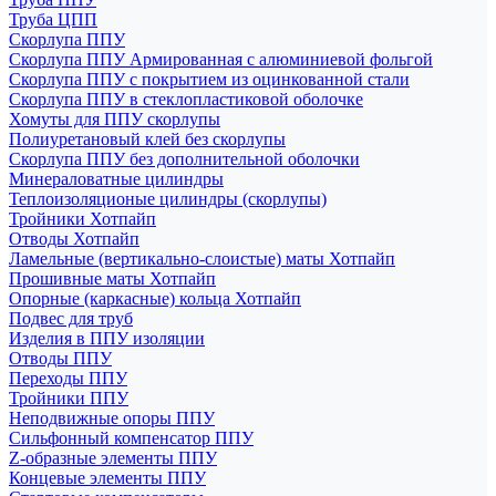
Труба ЦПП
Скорлупа ППУ
Скорлупа ППУ Армированная с алюминиевой фольгой
Скорлупа ППУ с покрытием из оцинкованной стали
Скорлупа ППУ в стеклопластиковой оболочке
Хомуты для ППУ скорлупы
Полиуретановый клей без скорлупы
Скорлупа ППУ без дополнительной оболочки
Минераловатные цилиндры
Теплоизоляционые цилиндры (скорлупы)
Тройники Хотпайп
Отводы Хотпайп
Ламельные (вертикально-слоистые) маты Хотпайп
Прошивные маты Хотпайп
Опорные (каркасные) кольца Хотпайп
Подвес для труб
Изделия в ППУ изоляции
Отводы ППУ
Переходы ППУ
Тройники ППУ
Неподвижные опоры ППУ
Cильфонный компенсатор ППУ
Z-образные элементы ППУ
Концевые элементы ППУ