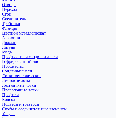
Отводы
Переход
Сгон
Соединитель
Тройники
Фланцы
Цветной металлопрокат
Алюминий
Дюраль
Латунь
Медь
Профнастил и сэндвич-панели
Гофрированный лист
Профнастил
Сэндвич-панели
Лотки металлические
Листовые лотки
Лестничные лотки
Проволочные лотки
Профили
Консоли
Подвесы и траверсы
Скобы и соединительные элементы
Услуги