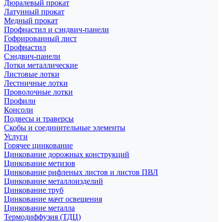
Дюралевый прокат
Латунный прокат
Медный прокат
Профнастил и сэндвич-панели
Гофрированный лист
Профнастил
Сэндвич-панели
Лотки металлические
Листовые лотки
Лестничные лотки
Проволочные лотки
Профили
Консоли
Подвесы и траверсы
Скобы и соединительные элементы
Услуги
Горячее цинкование
Цинкование дорожных конструкций
Цинкование метизов
Цинкование рифленых листов и листов ПВЛ
Цинкование металлоизделий
Цинкование труб
Цинкование мачт освещения
Цинкование металла
Термодиффузия (ТДЦ)