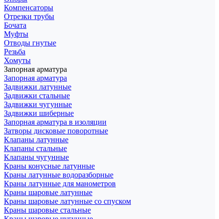
Компенсаторы
Отрезки трубы
Бочата
Муфты
Отводы гнутые
Резьба
Хомуты
Запорная арматура
Запорная арматура
Задвижки латунные
Задвижки стальные
Задвижки чугунные
Задвижки шиберные
Запорная арматура в изоляции
Затворы дисковые поворотные
Клапаны латунные
Клапаны стальные
Клапаны чугунные
Краны конусные латунные
Краны латунные водоразборные
Краны латунные для манометров
Краны шаровые латунные
Краны шаровые латунные со спуском
Краны шаровые стальные
Краны шаровые чугунные