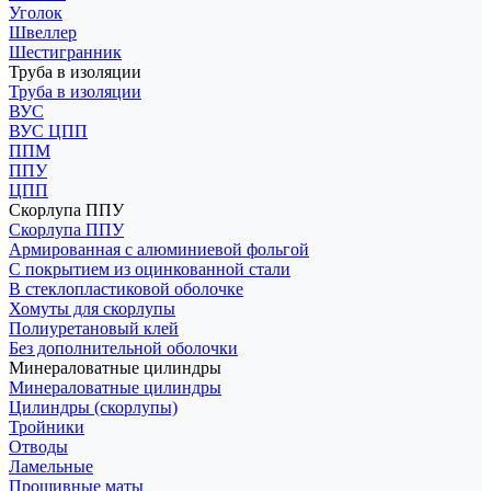
Уголок
Швеллер
Шестигранник
Труба в изоляции
Труба в изоляции
ВУС
ВУС ЦПП
ППМ
ППУ
ЦПП
Скорлупа ППУ
Скорлупа ППУ
Армированная с алюминиевой фольгой
С покрытием из оцинкованной стали
В стеклопластиковой оболочке
Хомуты для скорлупы
Полиуретановый клей
Без дополнительной оболочки
Минераловатные цилиндры
Минераловатные цилиндры
Цилиндры (скорлупы)
Тройники
Отводы
Ламельные
Прошивные маты