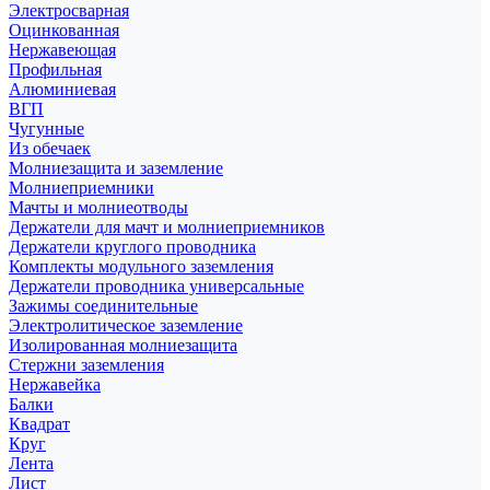
Электросварная
Оцинкованная
Нержавеющая
Профильная
Алюминиевая
ВГП
Чугунные
Из обечаек
Молниезащита и заземление
Молниеприемники
Мачты и молниеотводы
Держатели для мачт и молниеприемников
Держатели круглого проводника
Комплекты модульного заземления
Держатели проводника универсальные
Зажимы соединительные
Электролитическое заземление
Изолированная молниезащита
Стержни заземления
Нержавейка
Балки
Квадрат
Круг
Лента
Лист