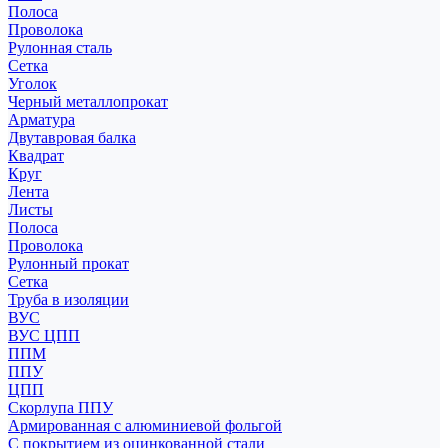
Полоса
Проволока
Рулонная сталь
Сетка
Уголок
Черный металлопрокат
Арматура
Двутавровая балка
Квадрат
Круг
Лента
Листы
Полоса
Проволока
Рулонный прокат
Сетка
Труба в изоляции
ВУС
ВУС ЦПП
ППМ
ППУ
ЦПП
Скорлупа ППУ
Армированная с алюминиевой фольгой
С покрытием из оцинкованной стали