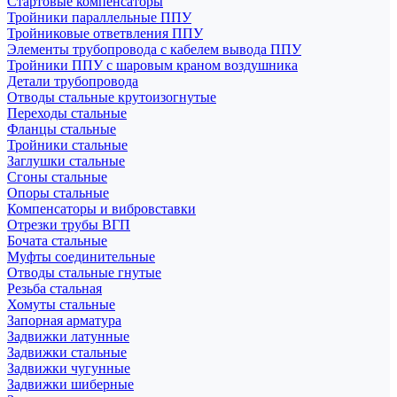
Стартовые компенсаторы
Тройники параллельные ППУ
Тройниковые ответвления ППУ
Элементы трубопровода с кабелем вывода ППУ
Тройники ППУ с шаровым краном воздушника
Детали трубопровода
Отводы стальные крутоизогнутые
Переходы стальные
Фланцы стальные
Тройники стальные
Заглушки стальные
Сгоны стальные
Опоры стальные
Компенсаторы и вибровставки
Отрезки трубы ВГП
Бочата стальные
Муфты соединительные
Отводы стальные гнутые
Резьба стальная
Хомуты стальные
Запорная арматура
Задвижки латунные
Задвижки стальные
Задвижки чугунные
Задвижки шиберные