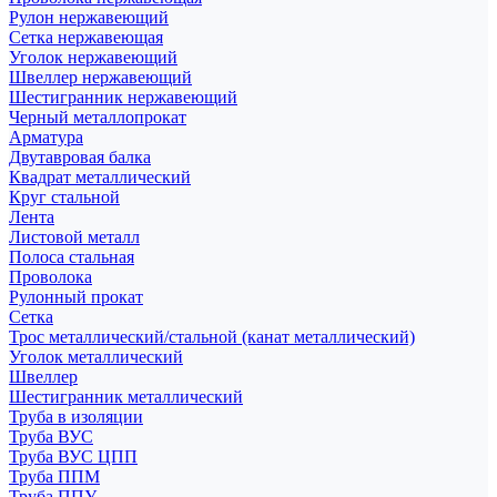
Рулон нержавеющий
Сетка нержавеющая
Уголок нержавеющий
Швеллер нержавеющий
Шестигранник нержавеющий
Черный металлопрокат
Арматура
Двутавровая балка
Квадрат металлический
Круг стальной
Лента
Листовой металл
Полоса стальная
Проволока
Рулонный прокат
Сетка
Трос металлический/стальной (канат металлический)
Уголок металлический
Швеллер
Шестигранник металлический
Труба в изоляции
Труба ВУС
Труба ВУС ЦПП
Труба ППМ
Труба ППУ