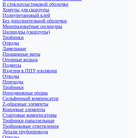
В стеклопластиковой оболочке
Хомуты для скорлупы
Полиуретановый клей
Без дополнительной оболочки
Минераловатные цилиндры
Цилиндры (скорлупы)
Тройники
Отводы
Ламельные
Прошивные маты
Опорные кольца
Подвесы
Изделия в ППУ изоляции
Отводы
Переходы
Тройники
Неподвижные опоры
Cильфонный компенсатор
Z-образные элементы
Концевые элементы
Стартовые компенсаторы
Тройники параллельные
Тройниковые ответвления
Детали трубопровода
Отводы