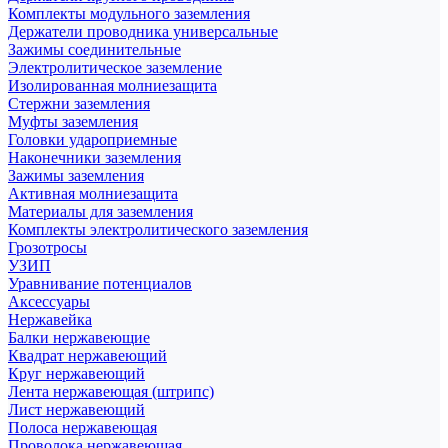
Комплекты модульного заземления
Держатели проводника универсальные
Зажимы соединительные
Электролитическое заземление
Изолированная молниезащита
Стержни заземления
Муфты заземления
Головки удароприемные
Наконечники заземления
Зажимы заземления
Активная молниезащита
Материалы для заземления
Комплекты электролитического заземления
Грозотросы
УЗИП
Уравнивание потенциалов
Аксессуары
Нержавейка
Балки нержавеющие
Квадрат нержавеющий
Круг нержавеющий
Лента нержавеющая (штрипс)
Лист нержавеющий
Полоса нержавеющая
Проволока нержавеющая