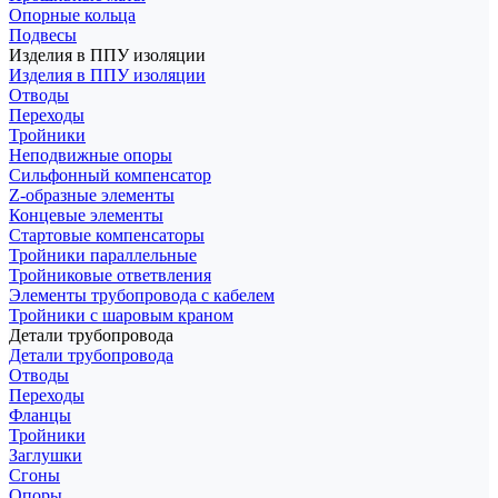
Опорные кольца
Подвесы
Изделия в ППУ изоляции
Изделия в ППУ изоляции
Отводы
Переходы
Тройники
Неподвижные опоры
Cильфонный компенсатор
Z-образные элементы
Концевые элементы
Стартовые компенсаторы
Тройники параллельные
Тройниковые ответвления
Элементы трубопровода с кабелем
Тройники с шаровым краном
Детали трубопровода
Детали трубопровода
Отводы
Переходы
Фланцы
Тройники
Заглушки
Сгоны
Опоры