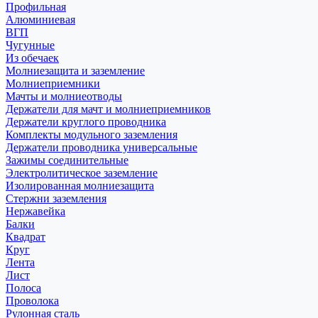
Профильная
Алюминиевая
ВГП
Чугунные
Из обечаек
Молниезащита и заземление
Молниеприемники
Мачты и молниеотводы
Держатели для мачт и молниеприемников
Держатели круглого проводника
Комплекты модульного заземления
Держатели проводника универсальные
Зажимы соединительные
Электролитическое заземление
Изолированная молниезащита
Стержни заземления
Нержавейка
Балки
Квадрат
Круг
Лента
Лист
Полоса
Проволока
Рулонная сталь