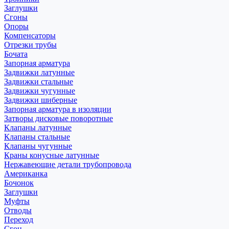
Заглушки
Сгоны
Опоры
Компенсаторы
Отрезки трубы
Бочата
Запорная арматура
Задвижки латунные
Задвижки стальные
Задвижки чугунные
Задвижки шиберные
Запорная арматура в изоляции
Затворы дисковые поворотные
Клапаны латунные
Клапаны стальные
Клапаны чугунные
Краны конусные латунные
Нержавеющие детали трубопровода
Американка
Бочонок
Заглушки
Муфты
Отводы
Переход
Сгон