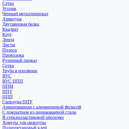
Сетка
Уголок
Черный металлопрокат
Арматура
Двутавровая балка
Квадрат
Круг
Лента
Листы
Полоса
Проволока
Рулонный прокат
Сетка
Труба в изоляции
ВУС
ВУС ЦПП
ППМ
ППУ
ЦПП
Скорлупа ППУ
Армированная с алюминиевой фольгой
С покрытием из оцинкованной стали
В стеклопластиковой оболочке
Хомуты для скорлупы
Полиуретановый клей