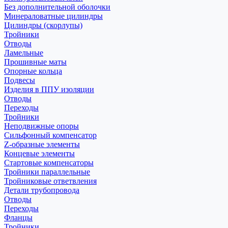
Без дополнительной оболочки
Минераловатные цилиндры
Цилиндры (скорлупы)
Тройники
Отводы
Ламельные
Прошивные маты
Опорные кольца
Подвесы
Изделия в ППУ изоляции
Отводы
Переходы
Тройники
Неподвижные опоры
Cильфонный компенсатор
Z-образные элементы
Концевые элементы
Стартовые компенсаторы
Тройники параллельные
Тройниковые ответвления
Детали трубопровода
Отводы
Переходы
Фланцы
Тройники