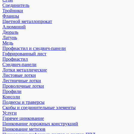
Соединитель
Тройники
Фланцы
Цветной металлопрокат
Алюминий
Дюраль
Латунь
Медь
Профнастил и сэндвич-панели
Гофрированный лист
Профнастил
Сэндвич-панели
Лотки металлические
Листовые лотки
Лестничные лотки
Проволочные лотки
Профили
Консоли
Подвесы и траверсы
Скобы и соединительные элементы
Услуги
Горячее цинкование
Цинкование дорожных конструкций
Цинкование метизов