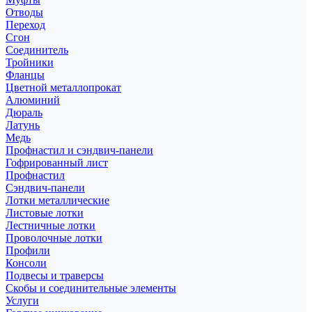
Отводы
Переход
Сгон
Соединитель
Тройники
Фланцы
Цветной металлопрокат
Алюминий
Дюраль
Латунь
Медь
Профнастил и сэндвич-панели
Гофрированный лист
Профнастил
Сэндвич-панели
Лотки металлические
Листовые лотки
Лестничные лотки
Проволочные лотки
Профили
Консоли
Подвесы и траверсы
Скобы и соединительные элементы
Услуги