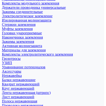
Комплекты модульного заземления
Держатели проводника универсальные
Зажимы соединительные
Электролитическое заземление
Изолированная молниезащита
Стержни заземления
Муфты заземления
Головки удароприемные
Наконечники заземления
Зажимы заземления
Активная молниезащита
Материалы для заземления
Комплекты электролитического заземления
Грозотросы
УЗИП
Уравнивание потенциалов
Аксессуары
Нержавейка
Балки нержавеющие
Квадрат нержавеющий
Круг нержавеющий
Лента нержавеющая (штрипс)
Лист нержавеющий
Полоса нержавеющая
Проволока нержавеющая