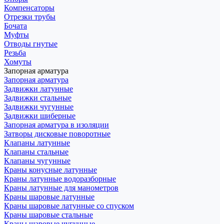
Компенсаторы
Отрезки трубы
Бочата
Муфты
Отводы гнутые
Резьба
Хомуты
Запорная арматура
Запорная арматура
Задвижки латунные
Задвижки стальные
Задвижки чугунные
Задвижки шиберные
Запорная арматура в изоляции
Затворы дисковые поворотные
Клапаны латунные
Клапаны стальные
Клапаны чугунные
Краны конусные латунные
Краны латунные водоразборные
Краны латунные для манометров
Краны шаровые латунные
Краны шаровые латунные со спуском
Краны шаровые стальные
Краны шаровые чугунные