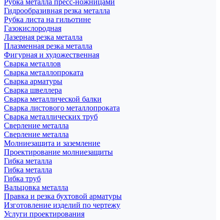
Рубка металла пресс-ножницами
Гидрообразивная резка металла
Рубка листа на гильотине
Газокислородная
Лазерная резка металла
Плазменная резка металла
Фигурная и художественная
Сварка металлов
Сварка металлопроката
Сварка арматуры
Сварка швеллера
Сварка металлической балки
Сварка листового металлопроката
Сварка металлических труб
Сверление металла
Сверление металла
Молниезащита и заземление
Проектирование молниезащиты
Гибка металла
Гибка металла
Гибка труб
Вальцовка металла
Правка и резка бухтовой арматуры
Изготовление изделий по чертежу
Услуги проектирования