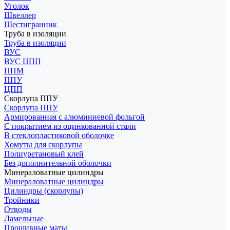
Уголок
Швеллер
Шестигранник
Труба в изоляции
Труба в изоляции
ВУС
ВУС ЦПП
ППМ
ППУ
ЦПП
Скорлупа ППУ
Скорлупа ППУ
Армированная с алюминиевой фольгой
С покрытием из оцинкованной стали
В стеклопластиковой оболочке
Хомуты для скорлупы
Полиуретановый клей
Без дополнительной оболочки
Минераловатные цилиндры
Минераловатные цилиндры
Цилиндры (скорлупы)
Тройники
Отводы
Ламельные
Прошивные маты