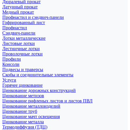
Дюралевый прокат
Латунный прокат
Медный прокат
Профнастил и сэндвич-панели
Гофрированный лист
Профнастил
Сэндвич-панели
Лотки металлические
Листовые лотки
Лестничные лотки
Проволочные лотки
Профили
Консоли
Подвесы и траверсы
Скобы и соединительные элементы
Услуги
Горячее цинкование
Цинкование дорожных конструкций
Цинкование метизов
Цинкование рифленых листов и листов ПВЛ
Цинкование металлоизделий
Цинкование труб
Цинкование мачт освещения
Цинкование металла
Термодиффузия (ТДЦ)