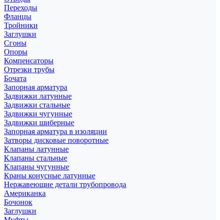
Переходы
Фланцы
Тройники
Заглушки
Сгоны
Опоры
Компенсаторы
Отрезки трубы
Бочата
Запорная арматура
Задвижки латунные
Задвижки стальные
Задвижки чугунные
Задвижки шиберные
Запорная арматура в изоляции
Затворы дисковые поворотные
Клапаны латунные
Клапаны стальные
Клапаны чугунные
Краны конусные латунные
Нержавеющие детали трубопровода
Американка
Бочонок
Заглушки
Муфты