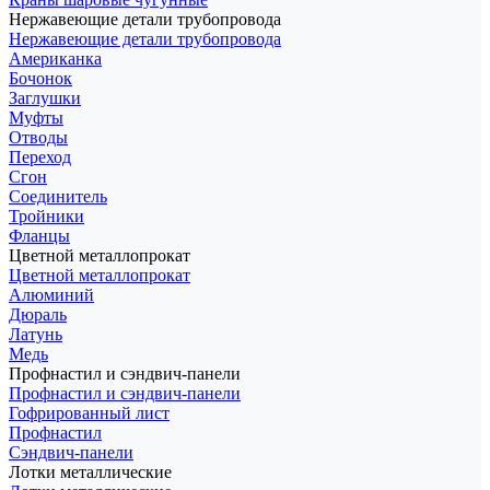
Нержавеющие детали трубопровода
Нержавеющие детали трубопровода
Американка
Бочонок
Заглушки
Муфты
Отводы
Переход
Сгон
Соединитель
Тройники
Фланцы
Цветной металлопрокат
Цветной металлопрокат
Алюминий
Дюраль
Латунь
Медь
Профнастил и сэндвич-панели
Профнастил и сэндвич-панели
Гофрированный лист
Профнастил
Сэндвич-панели
Лотки металлические