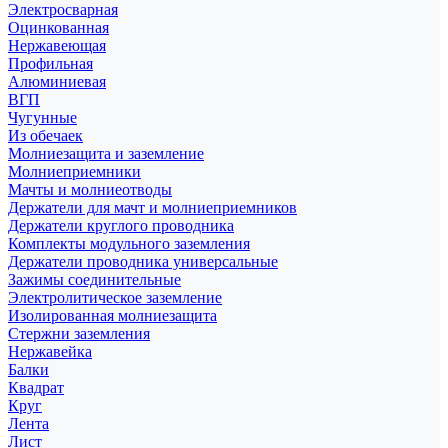
Электросварная
Оцинкованная
Нержавеющая
Профильная
Алюминиевая
ВГП
Чугунные
Из обечаек
Молниезащита и заземление
Молниеприемники
Мачты и молниеотводы
Держатели для мачт и молниеприемников
Держатели круглого проводника
Комплекты модульного заземления
Держатели проводника универсальные
Зажимы соединительные
Электролитическое заземление
Изолированная молниезащита
Стержни заземления
Нержавейка
Балки
Квадрат
Круг
Лента
Лист