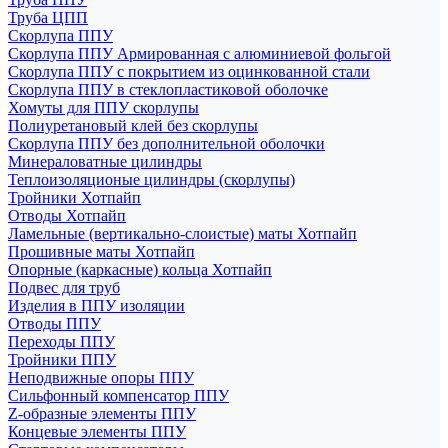
Труба ЦПП
Скорлупа ППУ
Скорлупа ППУ Армированная с алюминиевой фольгой
Скорлупа ППУ с покрытием из оцинкованной стали
Скорлупа ППУ в стеклопластиковой оболочке
Хомуты для ППУ скорлупы
Полиуретановый клей без скорлупы
Скорлупа ППУ без дополнительной оболочки
Минераловатные цилиндры
Теплоизоляционые цилиндры (скорлупы)
Тройники Хотпайп
Отводы Хотпайп
Ламельные (вертикально-слоистые) маты Хотпайп
Прошивные маты Хотпайп
Опорные (каркасные) кольца Хотпайп
Подвес для труб
Изделия в ППУ изоляции
Отводы ППУ
Переходы ППУ
Тройники ППУ
Неподвижные опоры ППУ
Cильфонный компенсатор ППУ
Z-образные элементы ППУ
Концевые элементы ППУ