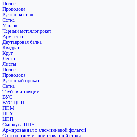
Полоса
Проволока
Рулонная сталь
Сетка
Уголок
Черный металлопрокат
Арматура
Двутавровая балка
Квадрат
Круг
Лента
Листы
Полоса
Проволока
Рулонный прокат
Сетка
Труба в изоляции
ВУС
ВУС ЦПП
ППМ
ППУ
ЦПП
Скорлупа ППУ
Армированная с алюминиевой фольгой
С покрытием из оцинкованной стали