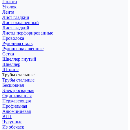
Полоса
Уголок
Лента
Лист гладкий
Лист окрашенный
Лист гладкий
Листы перфорированные
Проволока
Рулонная сталь
Рулоны окрашенные
Сетка
Швеллер гнутый
Швеллер
Штрипс
Трубы стальные
Трубы стальные
Бесшовная
Электросварная
Оцинкованная
Нержавеющая
Профильная
Алюминиевая
ВГП
Чугунные
Из обечаек