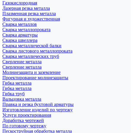
Газокислородная
Лазерная резка металла
Плазменная резка металла
Фигурная и художественная
Сварка металлов
Сварка металлопроката
Сварка арматуры
Сварка швеллера
Сварка металлической балки
Сварка листового металлопроката
Сварка металлических труб
Сверление металла
Сверление металла
Молниезащита и заземление
Проектирование молниезащиты
Гибка металла
Гибка металла
Гибка труб
Вальцовка металла
Правка и резка бухтовой арматуры
Изготовление изделий по чертежу
Услуги проектирования
Доработка чертежей
По готовому чертежу
Пескоструйная обработка металла