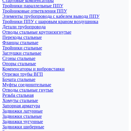
Стартовые компенсаторы
Тройники параллельные ППУ
Тройниковые ответвления ППУ
Элементы трубопровода с кабелем вывода ППУ
Тройники ППУ с шаровым краном воздушника
Детали трубопровода
Отводы стальные крутоизогнутые
Переходы стальные
Фланцы стальные
Тройники стальные
Заглушки стальные
Сгоны стальные
Опоры стальные
Компенсаторы и вибровставки
Отрезки трубы ВГП
Бочата стальные
Муфты соединительные
Отводы стальные гнутые
Резьба стальная
Хомуты стальные
Запорная арматура
Задвижки латунные
Задвижки стальные
Задвижки чугунные
Задвижки шиберные