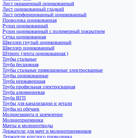
Лист окрашенный оцинкованный
Лист оцинкованный гладкий
Лист перфорированный оцинкованный
Проволока оцинкованная
Рулон оцинкованный
Рулон оцинкованный с полимерный покрытием
Сетка оцинкованная
Швеллер гнутый оцинкованный
Швеллер оцинкованный
Штрипс (лента оцинкованная )
Трубы стальные
Труба бесшовная
Трубы стальные прямошовные электросварные
Трубы оцинкованные
Труба нержавеющая
Труба профильная электросварная
Труба алюминиевая
Труба ВГП
Трубы для канализации и детали
Трубы из обечаек
Молниезащита и заземление
Молниеприемники
Мачты и молниеотводы
Держатели для мачт и молниеприемников
Держатели круглого проводника