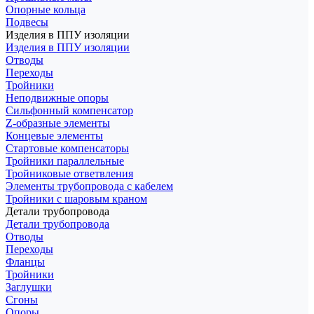
Опорные кольца
Подвесы
Изделия в ППУ изоляции
Изделия в ППУ изоляции
Отводы
Переходы
Тройники
Неподвижные опоры
Cильфонный компенсатор
Z-образные элементы
Концевые элементы
Стартовые компенсаторы
Тройники параллельные
Тройниковые ответвления
Элементы трубопровода с кабелем
Тройники с шаровым краном
Детали трубопровода
Детали трубопровода
Отводы
Переходы
Фланцы
Тройники
Заглушки
Сгоны
Опоры