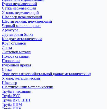
Рулон нержавеющий
Сетка нержавеющая
Уголок нержавеющий
Швеллер нержавеющий
Шестигранник нержавеющий
Черный металлопрокат
Арматура
Двутавровая балка
Квадрат металлический
Круг стальной
Лента
Листовой металл
Полоса стальная
Проволока
Рулонный прокат
Сетка
Трос металлический/стальной (канат металлический)
Уголок металлический
Швеллер
Шестигранник металлический
Труба в изоляции
Труба ВУС
Труба ВУС ЦПП
Труба ППМ
Труба ППУ