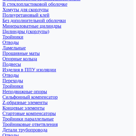
В стеклопластиковой оболочке
Хомуты для скорлупы
Полиуретановый клей
Без дополнительной оболочки
Минераловатные цилиндры
Цилиндры (скорлупы)
Тройники
Отводы
Ламельные
Прошивные маты
Опорные кольца
Подвесы
Изделия в ППУ изоляции
Отводы
Переходы
Тройники
Неподвижные опоры
Cильфонный компенсатор
Z-образные элементы
Концевые элементы
Стартовые компенсаторы
Тройники параллельные
Тройниковые ответвления
Детали трубопровода
Отводы