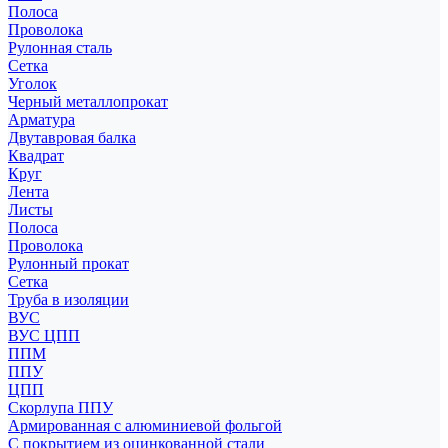
Полоса
Проволока
Рулонная сталь
Сетка
Уголок
Черный металлопрокат
Арматура
Двутавровая балка
Квадрат
Круг
Лента
Листы
Полоса
Проволока
Рулонный прокат
Сетка
Труба в изоляции
ВУС
ВУС ЦПП
ППМ
ППУ
ЦПП
Скорлупа ППУ
Армированная с алюминиевой фольгой
С покрытием из оцинкованной стали