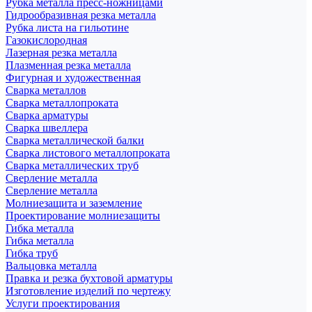
Рубка металла пресс-ножницами
Гидрообразивная резка металла
Рубка листа на гильотине
Газокислородная
Лазерная резка металла
Плазменная резка металла
Фигурная и художественная
Сварка металлов
Сварка металлопроката
Сварка арматуры
Сварка швеллера
Сварка металлической балки
Сварка листового металлопроката
Сварка металлических труб
Сверление металла
Сверление металла
Молниезащита и заземление
Проектирование молниезащиты
Гибка металла
Гибка металла
Гибка труб
Вальцовка металла
Правка и резка бухтовой арматуры
Изготовление изделий по чертежу
Услуги проектирования