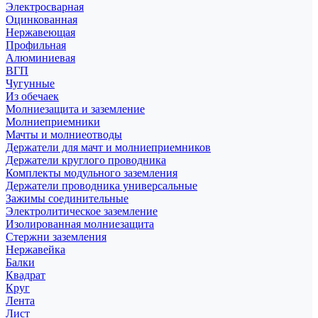
Электросварная
Оцинкованная
Нержавеющая
Профильная
Алюминиевая
ВГП
Чугунные
Из обечаек
Молниезащита и заземление
Молниеприемники
Мачты и молниеотводы
Держатели для мачт и молниеприемников
Держатели круглого проводника
Комплекты модульного заземления
Держатели проводника универсальные
Зажимы соединительные
Электролитическое заземление
Изолированная молниезащита
Стержни заземления
Нержавейка
Балки
Квадрат
Круг
Лента
Лист